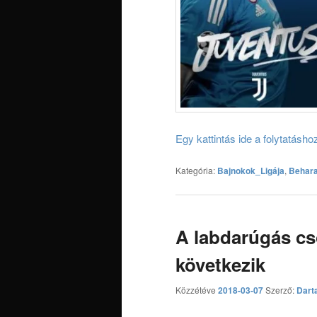
Egy kattintás ide a folytatásh
Kategória:
Bajnokok_Ligája
,
Behar
A labdarúgás c
következik
Közzétéve
2018-03-07
Szerző:
Dart