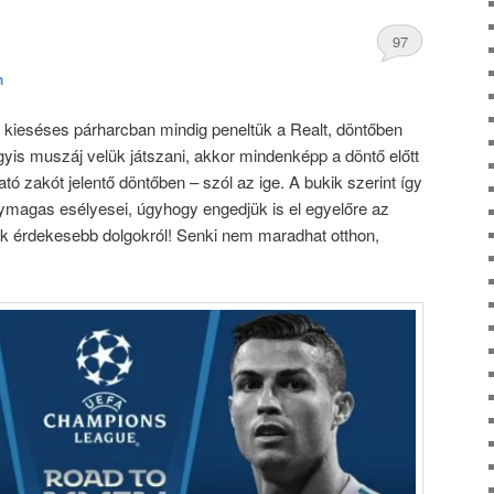
97
h
hozzászólás
 kieséses párharcban mindig peneltük a Realt, döntőben
yis muszáj velük játszani, akkor mindenképp a döntő előtt
ató zakót jelentő döntőben – szól az ige. A bukik szerint így
nymagas esélyesei, úgyhogy engedjük is el egyelőre az
nk érdekesebb dolgokról! Senki nem maradhat otthon,