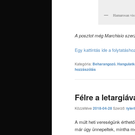
Hamarosan viss
A posztot még Marchisio szerz
Egy kattintás ide a folytatásh
Kategória:
Beharangozó
,
Hangulatk
hozzászólás
Félre a letargiáv
Közzétéve
2018-04-28
Szerző:
tyler
A múlt heti vereségünk érthető 
már úgy ünnepeltek, mintha me