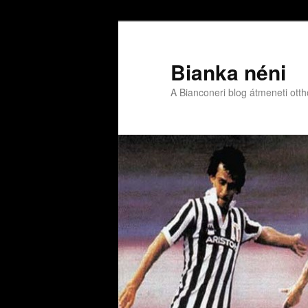
Bianka néni
A Bianconeri blog átmeneti ott