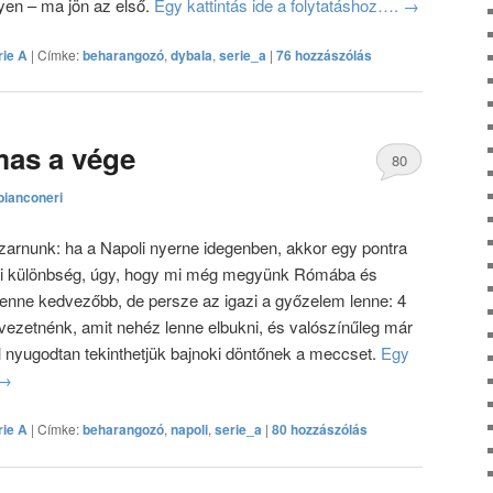
yen – ma jön az első.
Egy kattintás ide a folytatáshoz….
→
rie A
|
Címke:
beharangozó
,
dybala
,
serie_a
|
76 hozzászólás
mas a vége
80
bianconeri
hozzászólás
szarnunk: ha a Napoli nyerne idegenben, akkor egy pontra
tti különbség, úgy, hogy mi még megyünk Rómába és
lenne kedvezőbb, de persze az igazi a győzelem lenne: 4
 vezetnénk, amit nehéz lenne elbukni, és valószínűleg már
l nyugodtan tekinthetjük bajnoki döntőnek a meccset.
Egy
→
rie A
|
Címke:
beharangozó
,
napoli
,
serie_a
|
80 hozzászólás