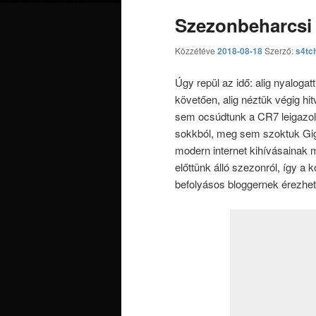
Szezonbeharcsi
Közzétéve
2018-08-18
Szerző:
s4tc
Úgy repül az idő: alig nyalogat
követően, alig néztük végig hit
sem ocsúdtunk a CR7 leigazol
sokkból, meg sem szoktuk Gigi
modern internet kihívásainak
előttünk álló szezonról, így a
befolyásos bloggernek érezhet