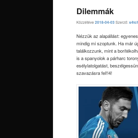
Dilemmák
Közzétéve
2018-04-03
Szerző:
s4tc
Nézzük az alapállást: egyenes
mindig mi szoptunk. Ha már úg
találkozzunk, mint a borítékolh
is a spanyolok a párharc toro
esélylatolgatást, beszélgessü
szavazásra fel!!4!