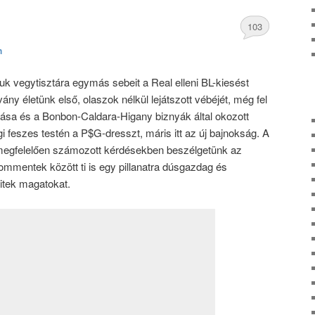
103
h
hozzászólás
tuk vegytisztára egymás sebeit a Real elleni BL-kiesést
vány életünk első, olaszok nélkül lejátszott vébéjét, még fel
ása és a Bonbon-Caldara-Higany biznyák által okozott
 feszes testén a P$G-dresszt, máris itt az új bajnokság. A
 megfelelően számozott kérdésekben beszélgetünk az
 kommentek között ti is egy pillanatra dúsgazdag és
itek magatokat.