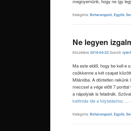
megnyernünk, hogy ne így leg
Kategória:
Beharangozó
,
Egyéb
,
Se
Ne legyen izgal
Közzétéve
2018-04-22
Szerző:
tyler
Ma este eldől, hogy be kell-e 
csökkenne a két csapat közö
Milánóba. A döntetlen nekünk 
meccsel a vége előtt 7 ponttal
a nápolyiak is feladnák. Szóva
kattintás ide a folytatáshoz….
Kategória:
Beharangozó
,
Egyéb
,
Se