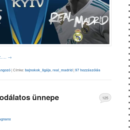
oz….
→
angozó
|
Címke:
bajnokok_ligája
,
real_madrid
|
97 hozzászólás
sodálatos ünnepe
125
hozzászólás
agnanx