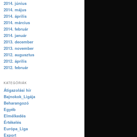
2014. június
2014. május
2014. április
2014. március
2014. február
2014. január
2013. december
2013. november
2012. augusztus
2012. április
2012. február
KATEGÓRIÁK
Átigazolási hír
Bajnokok_Ligája
Beharangozó
Egyéb
Elmélkedés
Értékelés
Európa_Liga
Export