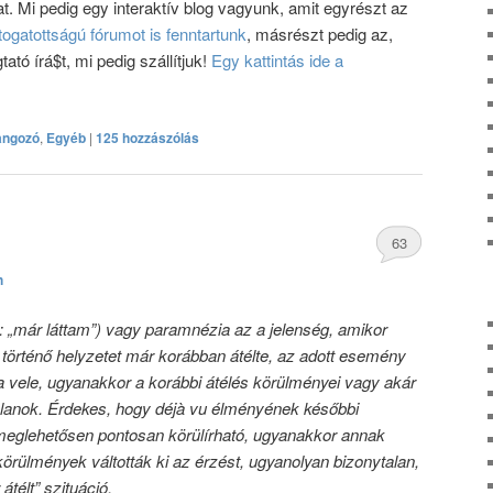
at. Mi pedig egy interaktív blog vagyunk, amit egyrészt az
togatottságú fórumot is fenntartunk
, másrészt pedig az,
ó írá$t, mi pedig szállítjuk!
Egy kattintás ide a
angozó
,
Egyéb
|
125 hozzászólás
63
h
hozzászólás
ul: „már láttam”) vagy paramnézia az a jelenség, amikor
 történő helyzetet már korábban átélte, az adott esemény
 vele, ugyanakkor a korábbi átélés körülményei vagy akár
alanok. Érdekes, hogy déjà vu élményének későbbi
meglehetősen pontosan körülírható, ugyanakkor annak
körülmények váltották ki az érzést, ugyanolyan bizonytalan,
átélt” szituáció.