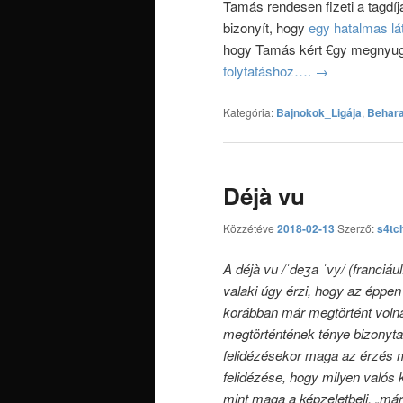
Tamás rendesen fizeti a tagdíj
bizonyít, hogy
egy hatalmas lá
hogy Tamás kért €gy megnyugtat
folytatáshoz….
→
Kategória:
Bajnokok_Ligája
,
Behar
Déjà vu
Közzétéve
2018-02-13
Szerző:
s4tc
A déjà vu /ˈdeʒa ˈvy/ (franciá
valaki úgy érzi, hogy az éppen
korábban már megtörtént volna
megtörténtének ténye bizonyt
felidézésekor maga az érzés 
felidézése, hogy milyen valós 
mint maga a képzeletbeli, „már 