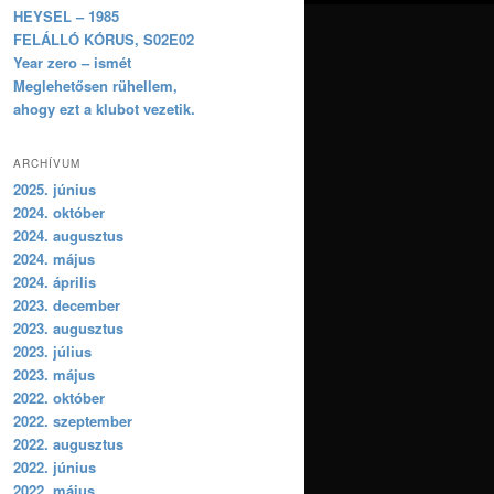
HEYSEL – 1985
FELÁLLÓ KÓRUS, S02E02
Year zero – ismét
Meglehetősen rühellem,
ahogy ezt a klubot vezetik.
ARCHÍVUM
2025. június
2024. október
2024. augusztus
2024. május
2024. április
2023. december
2023. augusztus
2023. július
2023. május
2022. október
2022. szeptember
2022. augusztus
2022. június
2022. május