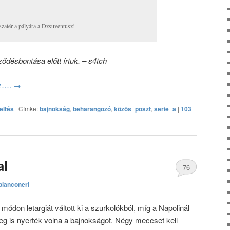
zatér a pályára a Dzsuventusz!
ődésbontása előtt írtuk. – s4tch
oz….
→
eltés
|
Címke:
bajnokság
,
beharangozó
,
közös_poszt
,
serie_a
|
103
al
76
bianconeri
hozzászólás
módon letargiát váltott ki a szurkolókból, míg a Napolinál
g is nyerték volna a bajnokságot. Négy meccset kell