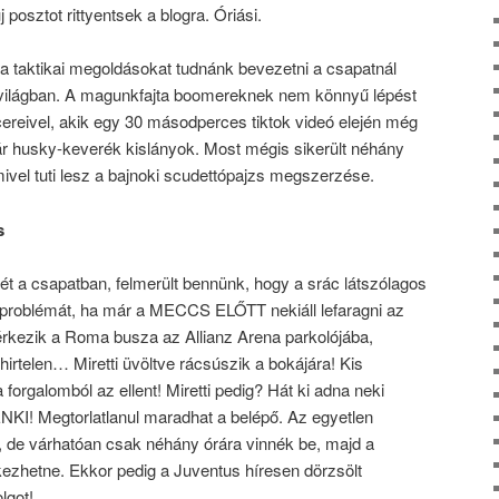
 posztot rittyentsek a blogra. Óriási.
ta taktikai megoldásokat tudnánk bevezetni a csapatnál
 világban. A magunkfajta boomereknek nem könnyű lépést
ncereivel, akik egy 30 másodperces tiktok videó elején még
már husky-keverék kislányok. Most mégis sikerült néhány
amivel tuti lesz a bajnoki scudettópajzs megszerzése.
s
ét a csapatban, felmerült bennünk, hogy a srác látszólagos
problémát, ha már a MECCS ELŐTT nekiáll lefaragni az
gérkezik a Roma busza az Allianz Arena parkolójába,
 hirtelen… Miretti üvöltve rácsúszik a bokájára! Kis
forgalomból az ellent! Miretti pedig? Hát ki adna neki
NKI! Megtorlatlanul maradhat a belépő. Az egyetlen
i, de várhatóan csak néhány órára vinnék be, majd a
ezhetne. Ekkor pedig a Juventus híresen dörzsölt
lgot!