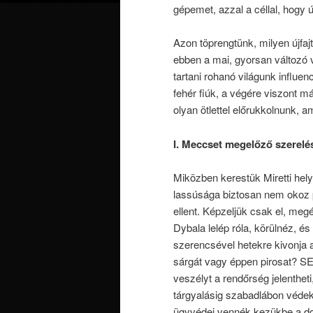
gépemet, azzal a céllal, hogy új
Azon töprengtünk, milyen újfaj
ebben a mai, gyorsan változó
tartani rohanó világunk influe
fehér fiúk, a végére viszont 
olyan ötlettel előrukkolnunk, 
I. Meccset megelőző szerelé
Miközben kerestük Miretti hely
lassúsága biztosan nem okoz 
ellent. Képzeljük csak el, me
Dybala lelép róla, körülnéz, és
szerencsével hetekre kivonja a 
sárgát vagy éppen pirosat? SE
veszélyt a rendőrség jelenthet
tárgyalásig szabadlábon védek
ügyvédei vennék kezükbe a do