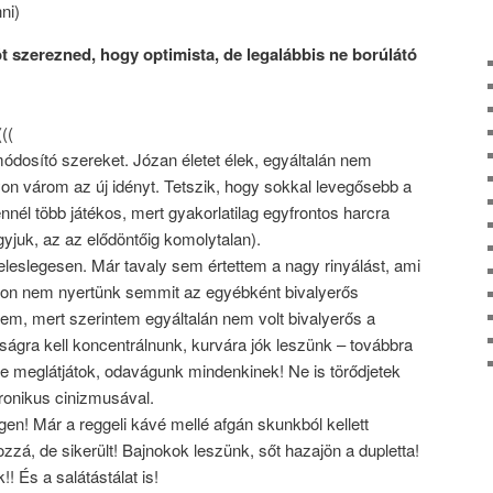
ni)
t szerezned, hogy optimista, de legalábbis ne borúlátó
((
dosító szereket. Józan életet élek, egyáltalán nem
on várom az új idényt. Tetszik, hogy sokkal levegősebb a
ennél több játékos, mert gyakorlatilag egyfrontos harcra
yjuk, az az elődöntőig komolytalan).
 feleslegesen. Már tavaly sem értettem a nagy rinyálást, ami
ódon nem nyertünk semmit az egyébként bivalyerős
tem, mert szerintem egyáltalán nem volt bivalyerős a
ságra kell koncentrálnunk, kurvára jók leszünk – továbbra
e meglátjátok, odavágunk mindenkinek! Ne is törődjetek
ronikus cinizmusával.
gen! Már a reggeli kávé mellé afgán skunkból kellett
zzá, de sikerült! Bajnokok leszünk, sőt hazajön a dupletta!
! És a salátástálat is!