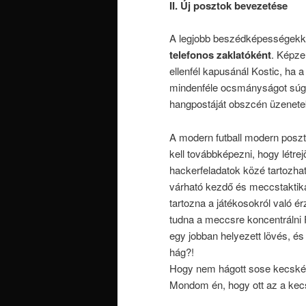
II. Új posztok bevezetése
A legjobb beszédképességekke
telefonos zaklatóként
. Képze
ellenfél kapusánál Kostic, ha 
mindenféle ocsmányságot súgna
hangpostáját obszcén üzenete
A modern futball modern poszto
kell továbbképezni, hogy létre
hackerfeladatok közé tartozhatn
várható kezdő és meccstaktik
tartozna a játékosokról való 
tudna a meccsre koncentrálni F
egy jobban helyezett lövés, és
hág?!
Hogy nem hágott sose kecskév
Mondom én, hogy ott az a kec