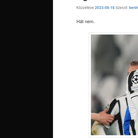
Közzétéve
2023-08-18
Szerző:
beni
Hát nem.