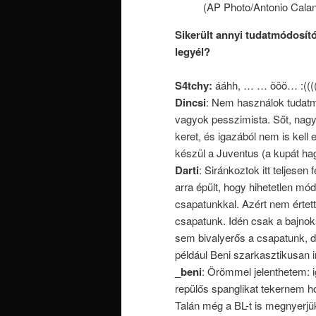
(AP Photo/Antonio Calan
Sikerült annyi tudatmódosító
legyél?
S4tchy:
ááhh, … … ööö… :((((
Dincsi
: Nem használok tudatmó
vagyok pesszimista. Sőt, nagy
keret, és igazából nem is kell 
készül a Juventus (a kupát hag
Darti
: Siránkoztok itt teljesen
arra épült, hogy hihetetlen m
csapatunkkal. Azért nem értet
csapatunk. Idén csak a bajnok
sem bivalyerős a csapatunk, d
például Beni szarkasztikusan i
_beni
: Örömmel jelenthetem: i
repülős spanglikat tekernem ho
Talán még a BL-t is megnyerjük!