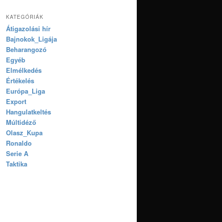
KATEGÓRIÁK
Átigazolási hír
Bajnokok_Ligája
Beharangozó
Egyéb
Elmélkedés
Értékelés
Európa_Liga
Export
Hangulatkeltés
Múltidéző
Olasz_Kupa
Ronaldo
Serie A
Taktika