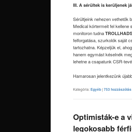
III. A sérültek is kerüljenek j
Sérültjeink nehezen vethetők b
Medical kórtermeit fel kellene
monitoron tudna
TROLLHAD
felforgatása, szurkolók saját 
tartozhatna. Képzeljük el, aho
hanem egymást késelnék meg m
lehetne a csapatunk CSR-tevé
Hamarosan jelentkezünk újabb 
Kategória:
Egyéb
|
753 hozzászólás
Optimisták-e a v
legokosabb férfi