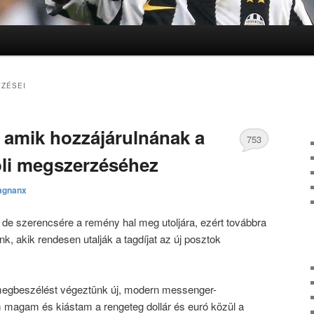
lomra
lomra
ZÉSEI
, amik hozzájárulnának a
753
óli megszerzéséhez
hozzászólás
agnanx
de szerencsére a remény hal meg utoljára, ezért továbbra
tőnk, akik rendesen utalják a tagdíjat az új posztok
megbeszélést végeztünk új, modern messenger-
 magam és kiástam a rengeteg dollár és euró közül a