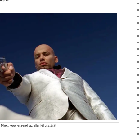
Miretti épp leszereli az ellenfél csatárát