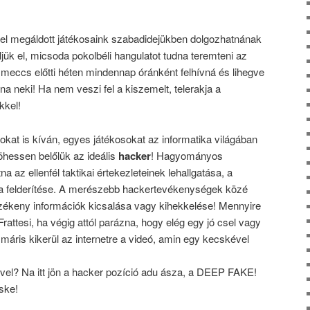
l megáldott játékosaink szabadidejükben dolgozhatnának
ljük el, micsoda pokolbéli hangulatot tudna teremteni az
a meccs előtti héten mindennap óránként felhívná és lihegve
 neki! Ha nem veszi fel a kiszemelt, telerakja a
kkel!
kat is kíván, egyes játékosokat az informatika világában
jöhessen belőlük az ideális
hacker
! Hagyományos
a az ellenfél taktikai értekezleteinek lehallgatása, a
a felderítése. A merészebb hackertevékenységek közé
érzékeny információk kicsalása vagy kihekkelése! Mennyire
rattesi, ha végig attól parázna, hogy elég egy jó csel vagy
 máris kikerül az internetre a videó, amin egy kecskével
el? Na itt jön a hacker pozíció adu ásza, a DEEP FAKE!
ske!