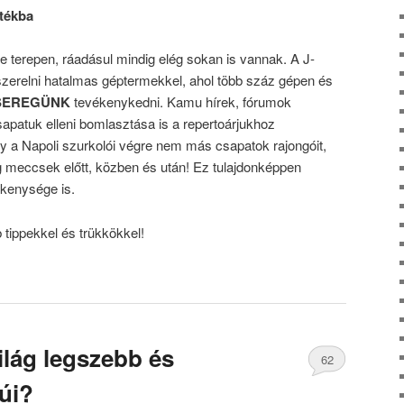
átékba
e terepen, ráadásul mindig elég sokan is vannak. A J-
 szerelni hatalmas géptermekkel, ahol több száz gépen és
SEREGÜNK
tevékenykedni. Kamu hírek, fórumok
csapatuk elleni bomlasztása is a repertoárjukhoz
gy a Napoli szurkolói végre nem más csapatok rajongóit,
eccsek előtt, közben és után! Ez tulajdonképpen
kenysége is.
tippekkel és trükkökkel!
ilág legszebb és
62
úi?
hozzászólás