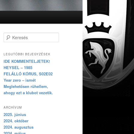
Keresés
LEGUTÓBBI BEJEGYZÉSEK
IDE KOMMENTELJETEK!
HEYSEL – 1985
FELÁLLÓ KÓRUS, S02E02
Year zero – ismét
Meglehetősen rühellem,
ahogy ezt a klubot vezetik.
ARCHÍVUM
2025. június
2024. október
2024. augusztus
2024. május