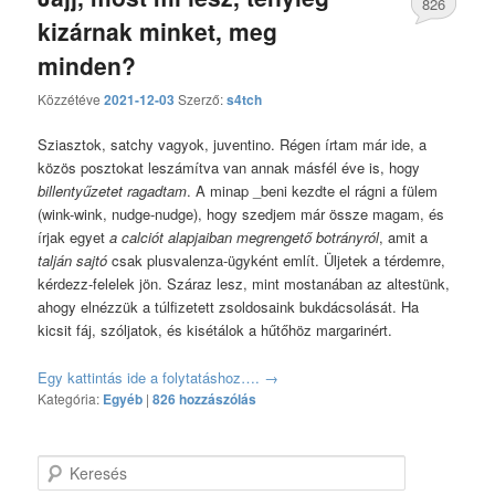
826
kizárnak minket, meg
hozzászólás
minden?
Közzétéve
2021-12-03
Szerző:
s4tch
Sziasztok, satchy vagyok, juventino. Régen írtam már ide, a
közös posztokat leszámítva van annak másfél éve is, hogy
billentyűzetet ragadtam
. A minap _beni kezdte el rágni a fülem
(wink-wink, nudge-nudge), hogy szedjem már össze magam, és
írjak egyet
a calciót alapjaiban megrengető botrányról
, amit a
talján sajtó
csak plusvalenza-ügyként említ. Üljetek a térdemre,
kérdezz-felelek jön. Száraz lesz, mint mostanában az altestünk,
ahogy elnézzük a túlfizetett zsoldosaink bukdácsolását. Ha
kicsit fáj, szóljatok, és kisétálok a hűtőhöz margarinért.
Egy kattintás ide a folytatáshoz….
→
Kategória:
Egyéb
|
826 hozzászólás
Keresés