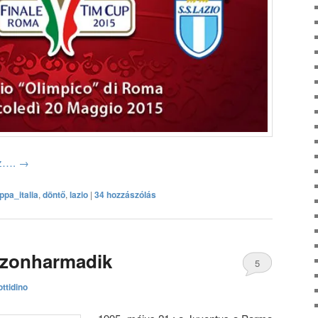
oz….
→
ppa_italia
,
döntő
,
lazio
|
34 hozzászólás
szonharmadik
5
ttidino
hozzászólás