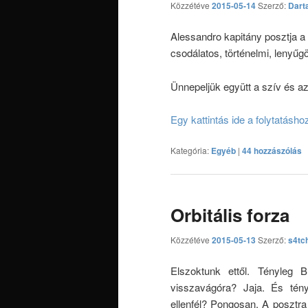
Közzétéve
2015-05-14
Szerző:
Dart
Alessandro kapitány posztja a 
csodálatos, történelmi, lenyűg
Ünnepeljük együtt a szív és az 
Egy kattintás ide a folytatásh
Kategória:
Egyéb
|
44 hozzászólás
Orbitális forza
Közzétéve
2015-05-13
Szerző:
s4tc
Elszoktunk ettől. Tényleg 
visszavágóra? Jaja. És tény
ellenfél? Pongosan. A posztr