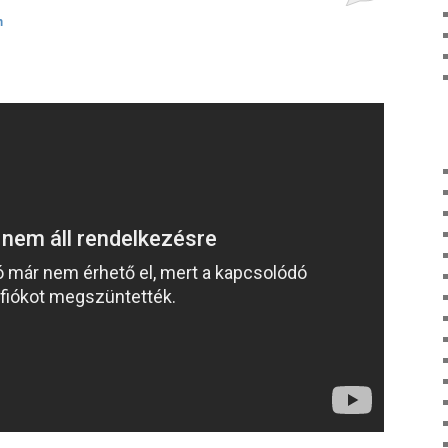
h
hozzászólás