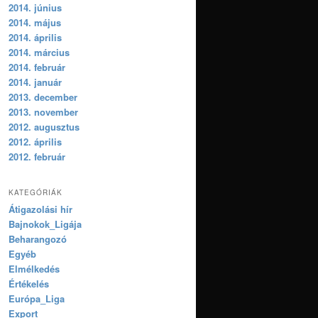
2014. június
2014. május
2014. április
2014. március
2014. február
2014. január
2013. december
2013. november
2012. augusztus
2012. április
2012. február
KATEGÓRIÁK
Átigazolási hír
Bajnokok_Ligája
Beharangozó
Egyéb
Elmélkedés
Értékelés
Európa_Liga
Export