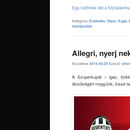
Egy kattintás ide a folytatásh
Kategória:
Értékelés
,
Olasz_Kupa
,
hozzászólás
Allegri, nyerj n
Közzétéve
2015-05-20
Szerző:
s4tc
A Szuperkupát – igaz, tizik
dicsőségért megyünk, kissé ta