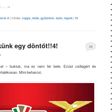
oz….
→
Serie A
|
Címke:
coppa_italia
,
győzelem
,
lazio
,
napoli
|
18
ekünk egy döntőt!!4!
34
h
hozzászólás
kel – buktuk, ma ez nem fér bele. Ezüst csillagért és
rtalékosan. Mini-beharcsi.