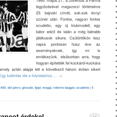
1995. május 21.: a Juventus a Parma
legyőzésével megszerzi történelme
23. bajnoki címét, sok-sok évnyi
szünet után. Fontos, nagyon fontos
scudetto, egy új klubmodell, egy
bátor edző és talán a még bátrabb
játékosok sikere. Csütörtökön lesz
napra pontosan húsz éve az
eseményeknek, így mi is
emlékezünk, elsősorban arra, hogy
hogyan építették fel kockáról-kockára
 amely aztán alapja lett a következő három évben sikert
Egy kattintás ide a folytatáshoz….
→
1995
,
del piero
,
giraudo
,
lippi
,
moggi
,
roberto baggio
,
scudetto
|
5
rancot érdekel