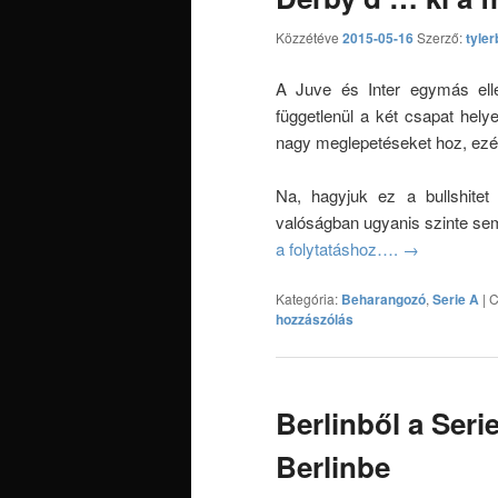
Közzétéve
2015-05-16
Szerző:
tyler
A Juve és Inter egymás ell
függetlenül a két csapat hely
nagy meglepetéseket hoz, ezé
Na, hagyjuk ez a bullshitet
valóságban ugyanis szinte se
a folytatáshoz….
→
Kategória:
Beharangozó
,
Serie A
|
C
hozzászólás
Berlinből a Seri
Berlinbe