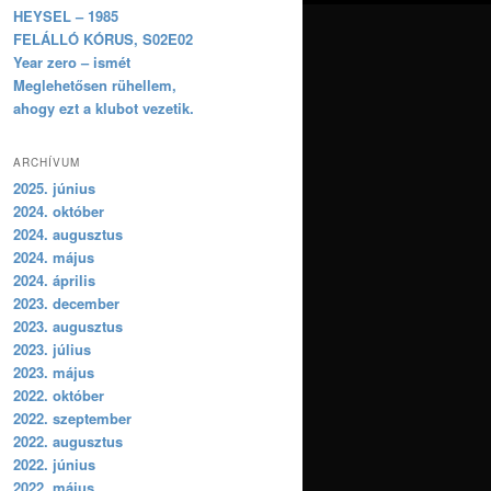
HEYSEL – 1985
FELÁLLÓ KÓRUS, S02E02
Year zero – ismét
Meglehetősen rühellem,
ahogy ezt a klubot vezetik.
ARCHÍVUM
2025. június
2024. október
2024. augusztus
2024. május
2024. április
2023. december
2023. augusztus
2023. július
2023. május
2022. október
2022. szeptember
2022. augusztus
2022. június
2022. május