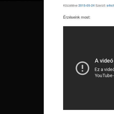
Közzétéve
2015-05-24
Szerző:
s4tc
Érzéseink most: