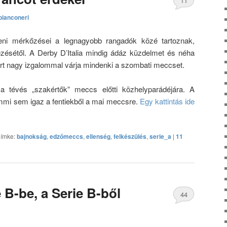
11
bianconeri
hozzászólás
eni mérkőzései a legnagyobb rangadók közé tartoznak,
ezésétől. A Derby D’Italia mindig ádáz küzdelmet és néha
rt nagy izgalommal várja mindenki a szombati meccset.
 a tévés „szakértők” meccs előtti közhelyparádéjára. A
mmi sem igaz a fentiekből a mai meccsre.
Egy kattintás ide
ímke:
bajnokság
,
edzőmeccs
,
ellenség
,
felkészülés
,
serie_a
|
11
e B-be, a Serie B-ből
44
hozzászólás