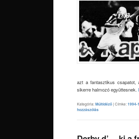
azt a fantasztikus csapatot,
sikerre halmozó együttesnek.
Kategória:
Múltidéző
|
Címke:
1994-
hozzászólás
Derby d’… ki a f