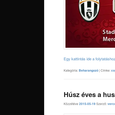
Egy kattintás ide a folytatásh
Kategória:
Beharangozó
|
Címke:
co
Húsz éves a hu
Közzétéve
2015-05-19
Szerző:
verco