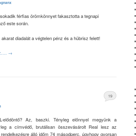
agnanx
sokadik férfias örömkönnyet fakasztotta a tegnapi
öző este során.
akarat diadalát a végtelen pénz és a hübrisz felett!
oz….
→
19
h
hozzászólás
BL-elődöntő? Az, baszki. Tényleg előnnyel megyünk a
leg a címvédő, brutálisan összevásárolt Real lesz az
a rendelkezésre álló időm 74 másodperc, úgyhogy gyorsan