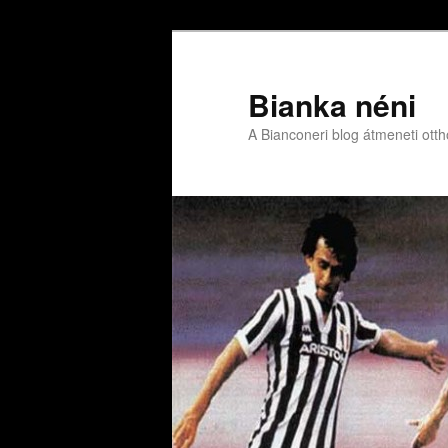
Bianka néni
A Bianconeri blog átmeneti ott