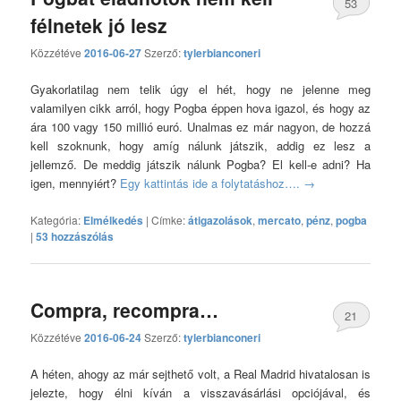
53
félnetek jó lesz
hozzászólás
Közzétéve
2016-06-27
Szerző:
tylerbianconeri
Gyakorlatilag nem telik úgy el hét, hogy ne jelenne meg
valamilyen cikk arról, hogy Pogba éppen hova igazol, és hogy az
ára 100 vagy 150 millió euró. Unalmas ez már nagyon, de hozzá
kell szoknunk, hogy amíg nálunk játszik, addig ez lesz a
jellemző. De meddig játszik nálunk Pogba? El kell-e adni? Ha
igen, mennyiért?
Egy kattintás ide a folytatáshoz….
→
Kategória:
Elmélkedés
|
Címke:
átigazolások
,
mercato
,
pénz
,
pogba
|
53 hozzászólás
Compra, recompra…
21
Közzétéve
2016-06-24
Szerző:
tylerbianconeri
hozzászólás
A héten, ahogy az már sejthető volt, a Real Madrid hivatalosan is
jelezte, hogy élni kíván a visszavásárlási opciójával, és