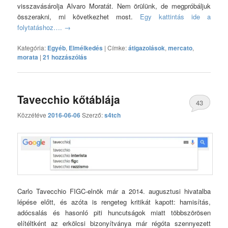
visszavásárolja Alvaro Moratát. Nem örülünk, de megpróbáljuk
összerakni, mi következhet most.
Egy kattintás ide a
folytatáshoz….
→
Kategória:
Egyéb
,
Elmélkedés
|
Címke:
átigazolások
,
mercato
,
morata
|
21 hozzászólás
Tavecchio kőtáblája
43
Közzétéve
2016-06-06
Szerző:
s4tch
hozzászólás
Carlo Tavecchio FIGC-elnök már a 2014. augusztusi hivatalba
lépése előtt, és azóta is rengeteg kritikát kapott: hamisítás,
adócsalás és hasonló piti huncutságok miatt többszörösen
elítéltként az erkölcsi bizonyítványa már régóta szennyezett