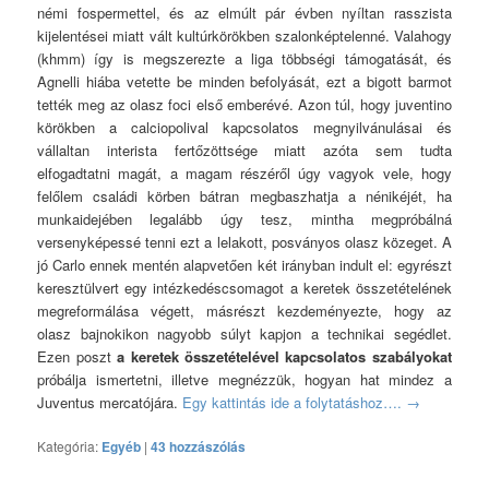
némi fospermettel, és az elmúlt pár évben nyíltan rasszista
kijelentései miatt vált kultúrkörökben szalonképtelenné. Valahogy
(khmm) így is megszerezte a liga többségi támogatását, és
Agnelli hiába vetette be minden befolyását, ezt a bigott barmot
tették meg az olasz foci első emberévé. Azon túl, hogy juventino
körökben a calciopolival kapcsolatos megnyilvánulásai és
vállaltan interista fertőzöttsége miatt azóta sem tudta
elfogadtatni magát, a magam részéről úgy vagyok vele, hogy
felőlem családi körben bátran megbaszhatja a nénikéjét, ha
munkaidejében legalább úgy tesz, mintha megpróbálná
versenyképessé tenni ezt a lelakott, posványos olasz közeget. A
jó Carlo ennek mentén alapvetően két irányban indult el: egyrészt
keresztülvert egy intézkedéscsomagot a keretek összetételének
megreformálása végett, másrészt kezdeményezte, hogy az
olasz bajnokikon nagyobb súlyt kapjon a technikai segédlet.
Ezen poszt
a keretek összetételével kapcsolatos szabályokat
próbálja ismertetni, illetve megnézzük, hogyan hat mindez a
Juventus mercatójára.
Egy kattintás ide a folytatáshoz….
→
Kategória:
Egyéb
|
43 hozzászólás