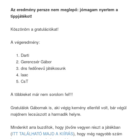
Az eredmény persze nem meglepő: jómagam nyertem a
tippjátékot!
Köszönöm a gratulációkat!
A végeredmény:
Darti
Gerencsér Gábor
dns fedőnevű játékosunk
laac
CsT
A többieket már nem sorolom fel!!!
Gratulálok Gábornak is, aki végig kemény ellenfél volt, bár végül
majdnem lecsúszott a harmadik helyre.
Mindenkit arra buzdítok, hogy jövőre vegyen részt a játékban
(
ITT TALÁLHATÓ MAJD A KIÍRÁS
), hogy még nagyobb szám