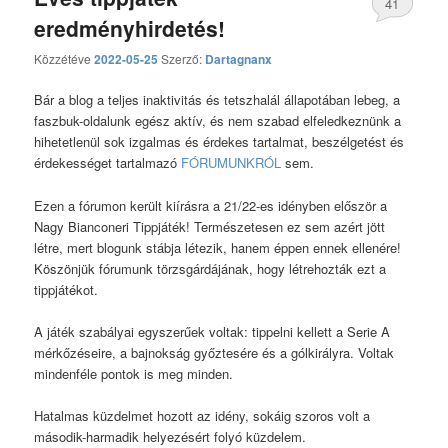
41
eredményhirdetés!
hozzászólás
Közzétéve
2022-05-25
Szerző:
Dartagnanx
Bár a blog a teljes inaktivitás és tetszhalál állapotában lebeg, a
faszbuk-oldalunk egész aktív, és nem szabad elfeledkeznünk a
hihetetlenül sok izgalmas és érdekes tartalmat, beszélgetést és
érdekességet tartalmazó
FÓRUMUNKRÓL
sem.
Ezen a fórumon került kiírásra a 21/22-es idényben először a
Nagy Bianconeri Tippjáték! Természetesen ez sem azért jött
létre, mert blogunk stábja létezik, hanem éppen ennek ellenére!
Köszönjük fórumunk törzsgárdájának, hogy létrehozták ezt a
tippjátékot.
A játék szabályai egyszerűek voltak: tippelni kellett a Serie A
mérkőzéseire, a bajnokság győztesére és a gólkirályra. Voltak
mindenféle pontok is meg minden.
Hatalmas küzdelmet hozott az idény, sokáig szoros volt a
második-harmadik helyezésért folyó küzdelem.