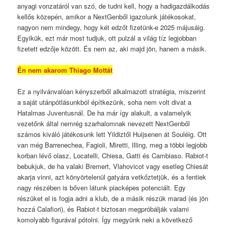
anyagi vonzatáról van szó, de tudni kell, hogy a hadigazdálkodás
kellős közepén, amikor a NextGenből igazolunk játékosokat,
nagyon nem mindegy, hogy két edzőt fizetünk-e 2025 májusáig.
Egyikük, ezt már most tudjuk, ott pulzál a világ tíz legjobban
fizetett edzője között. És nem az, aki majd jön, hanem a másik.
Én nem akarom Thiago Mottát
Ez a nyilvánvalóan kényszerből alkalmazott stratégia, miszerint
a saját utánpótlásunkból építkezünk, soha nem volt divat a
Hatalmas Juventusnál. De ha már így alakult, a valamelyik
vezetőnk által nemrég szarhalomnak nevezett NextGenből
számos kiváló játékosunk lett Yildiztől Huijsenen át Souléig. Ott
van még Barrenechea, Fagioli, Miretti, Illing, meg a többi legjobb
korban lévő olasz, Locatelli, Chiesa, Gatti és Cambiaso. Rabiot-t
bebukjuk, de ha valaki Bremert, Vlahovicot vagy esetleg Chiesát
akarja vinni, azt könyörtelenül gatyára vetkőztetjük, és a fentiek
nagy részében is bőven látunk piacképes potenciált. Egy
részüket el is fogja adni a klub, de a másik részük marad (és jön
hozzá Calafiori), és Rabiot-t biztosan megpróbálják valami
komolyabb figurával pótolni. Így megyünk neki a következő