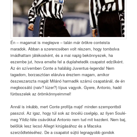
Én – magamat is meglepve – talán már örökre conteista
maradok. Abban a szerencsében volt részem, hogy tombolva
imádhattam játékosként, és a mai napig bekönnyezek, ha
eszembe jut, hova emelte fel a duplahetedik csapatot edzőként.
Az én szívemben Conte a haláláig Juventus-legenda! Nem
tagadom, borzasztóan elárulva éreztem magam, amikor
összeszarozta magát Milánó harmadik számú csapatánál, de én
megbocsátó (naiv? lúzer?) típus vagyok. Gyere, Antonio, hadd
fürösszelek az örömkönnyeimmel!
Annál is inkább, mert Conte profilja majd’ minden szempontból
passzol. Az igaz, hogy túl sok az öncélú cselgép, az ilyen Soulé-
meg Yildiz-féle csávókkal Antonio nem tud mit kezdeni. Nem baj,
belőlük lesz lecsó Allegri kirúgásához és a Macska
szerződtetéséhez. De a csapatot sújtó legnagyobb gondok