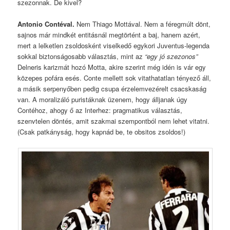
szezonnak. De kivel?
Antonio Contéval.
Nem Thiago Mottával. Nem a féregmúlt dönt,
sajnos már mindkét entitásnál megtörtént a baj, hanem azért,
mert a lelketlen zsoldosként viselkedő egykori Juventus-legenda
sokkal biztonságosabb választás, mint az
“egy jó szezonos”
Delneris karizmát hozó Motta, akire szerint még idén is vár egy
közepes pofára esés. Conte mellett sok vitathatatlan tényező áll,
a másik serpenyőben pedig csupa érzelemvezérelt csacskaság
van. A moralizáló puristáknak üzenem, hogy álljanak úgy
Contéhoz, ahogy ő az Interhez: pragmatikus választás,
szenvtelen döntés, amit szakmai szempontból nem lehet vitatni.
(Csak patkányság, hogy kapnád be, te obsitos zsoldos!)