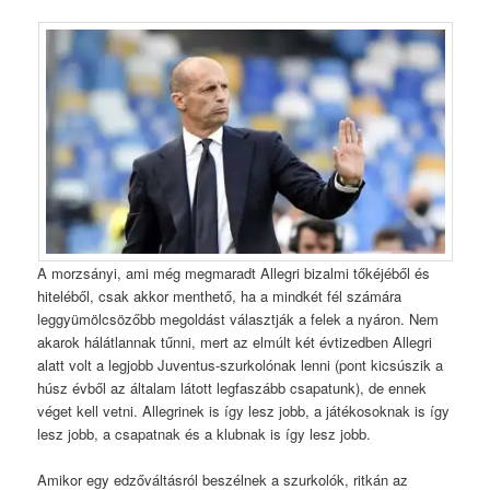
A morzsányi, ami még megmaradt Allegri bizalmi tőkéjéből és
hiteléből, csak akkor menthető, ha a mindkét fél számára
leggyümölcsözőbb megoldást választják a felek a nyáron. Nem
akarok hálátlannak tűnni, mert az elmúlt két évtizedben Allegri
alatt volt a legjobb Juventus-szurkolónak lenni (pont kicsúszik a
húsz évből az általam látott legfaszább csapatunk), de ennek
véget kell vetni. Allegrinek is így lesz jobb, a játékosoknak is így
lesz jobb, a csapatnak és a klubnak is így lesz jobb.
Amikor egy edzőváltásról beszélnek a szurkolók, ritkán az