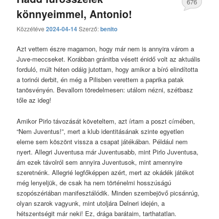
676
könnyeimmel, Antonio!
hozzászólás
Közzétéve
2024-04-14
Szerző:
benito
Azt vettem észre magamon, hogy már nem is annyira várom a
Juve-meccseket. Korábban gránitba vésett énidő volt az aktuális
forduló, múlt héten odáig jutottam, hogy amikor a bíró elindította
a torinói derbit, én még a Pilisben verettem a paprika patak
tanösvényén. Bevallom töredelmesen: utálom nézni, szétbasz
tőle az ideg!
Amikor Pirlo távozását követeltem, azt írtam a poszt címében,
“Nem Juventus!”, mert a klub identitásának szinte egyetlen
eleme sem köszönt vissza a csapat játékában. Például nem
nyert. Allegri Juventusa már Juventusabb, mint Pirlo Juventusa,
ám ezek távolról sem annyira Juventusok, mint amennyire
szeretnénk. Allegrié legfőképpen azért, mert az okádék játékot
még lenyeljük, de csak ha nem történelmi hosszúságú
szopószériában manifesztálódik. Minden szembejövő picsánrúg,
olyan szarok vagyunk, mint utoljára Delneri idején, a
hétszentségit már neki! Ez, drága barátaim, tarthatatlan.