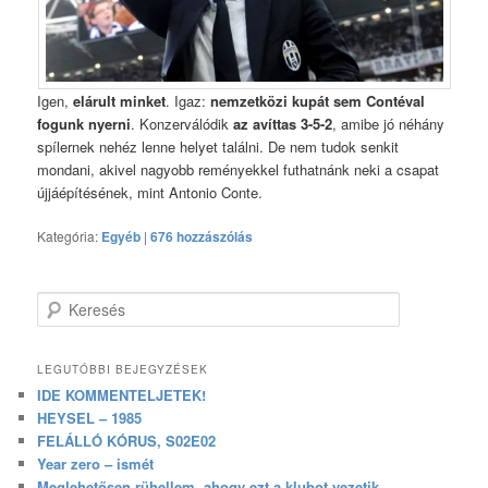
Igen,
elárult minket
. Igaz:
nemzetközi kupát sem Contéval
fogunk nyerni
. Konzerválódik
az avíttas 3-5-2
, amibe jó néhány
spílernek nehéz lenne helyet találni. De nem tudok senkit
mondani, akivel nagyobb reményekkel futhatnánk neki a csapat
újjáépítésének, mint Antonio Conte.
Kategória:
Egyéb
|
676 hozzászólás
Keresés
LEGUTÓBBI BEJEGYZÉSEK
IDE KOMMENTELJETEK!
HEYSEL – 1985
FELÁLLÓ KÓRUS, S02E02
Year zero – ismét
Meglehetősen rühellem, ahogy ezt a klubot vezetik.