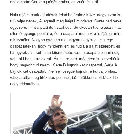
orvoslására Conte a piócás ember, ez vitán felül áll.
Nála a játékosok a tudások felső határához közel (vagy azon is
túl) teljesítenek, Allegrinél meg leépül mindenki. Conte haditerve
egyszerű, mint a pattintott szakóca, de okosan tud rájátszani az
ellenfél gyenge pontjaira, és a csapatai mennek a lefújásig, mint
a kurvaélet! Nagyon gyorsan tud nagyon nagyot emelni egy
csapat játékán, hogy mindenki érti és tudja a saját szerepét, és
ha egysíkú is, sőt talán kiismerhető, Conte csapataiban mindig
volt, aki hozta az extrát. És akkor arról még nem is beszéltünk,
hogy nagyon tud nyerni: Serie B bajnok két csapattal, Serie A
bajnok két csapattal, Premier League bajnok, a kurva jó olasz
válogatottja meg irtózatos pechhel, büntetőkkel esett ki az Eb-
negyeddöntőben.