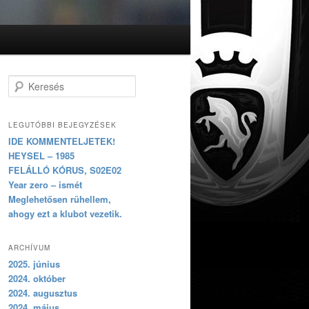
Keresés
LEGUTÓBBI BEJEGYZÉSEK
IDE KOMMENTELJETEK!
HEYSEL – 1985
FELÁLLÓ KÓRUS, S02E02
Year zero – ismét
Meglehetősen rühellem,
ahogy ezt a klubot vezetik.
ARCHÍVUM
2025. június
2024. október
2024. augusztus
2024. május