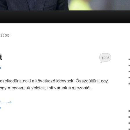
lomra
lomra
ZÉSEI
t
1226
h
hozzászólás
veselkedünk neki a következő idénynek. Összeültünk egy
 hogy megosszuk veletek, mit várunk a szezontól.
oz….
→
s