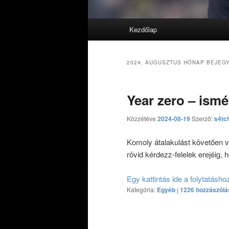
Fő menü
Kezdőlap
Tovább az elsődleges tarta
Tovább a másodlagos tarta
2024. AUGUSZTUS
HÓNAP BEJEGY
Year zero – ismé
Közzétéve
2024-08-19
Szerző:
s4tc
Komoly átalakulást követően 
rövid kérdezz-felelek erejéig,
Egy kattintás ide a folytatásh
Kategória:
Egyéb
|
1226 hozzászólá