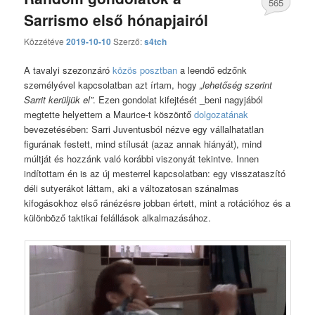
565
Sarrismo első hónapjairól
hozzászólás
Közzétéve
2019-10-10
Szerző:
s4tch
A tavalyi szezonzáró
közös posztban
a leendő edzőnk
személyével kapcsolatban azt írtam, hogy
„lehetőség szerint
Sarrit kerüljük el”
. Ezen gondolat kifejtését _beni nagyjából
megtette helyettem a Maurice-t köszöntő
dolgozatának
bevezetésében: Sarri Juventusból nézve egy vállalhatatlan
figurának festett, mind stílusát (azaz annak hiányát), mind
múltját és hozzánk való korábbi viszonyát tekintve. Innen
indítottam én is az új mesterrel kapcsolatban: egy visszataszító
déli sutyerákot láttam, aki a változatosan szánalmas
kifogásokhoz első ránézésre jobban értett, mint a rotációhoz és a
különböző taktikai felállások alkalmazásához.