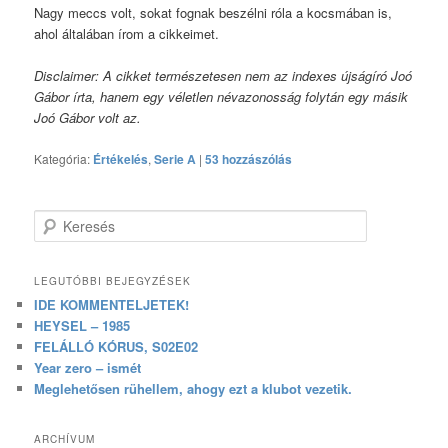
Nagy meccs volt, sokat fognak beszélni róla a kocsmában is,
ahol általában írom a cikkeimet.
Disclaimer: A cikket természetesen nem az indexes újságíró Joó
Gábor írta, hanem egy véletlen névazonosság folytán egy másik
Joó Gábor volt az.
Kategória:
Értékelés
,
Serie A
|
53 hozzászólás
Keresés
LEGUTÓBBI BEJEGYZÉSEK
IDE KOMMENTELJETEK!
HEYSEL – 1985
FELÁLLÓ KÓRUS, S02E02
Year zero – ismét
Meglehetősen rühellem, ahogy ezt a klubot vezetik.
ARCHÍVUM