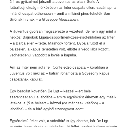
2-1-es győzelmet játszott a Juventus az olasz Serie A
futballbajnokság-mérkőzésen az Inter csapata ellen, vasárnap, a
milánói csapat otthonában – amit a milánói piros-feketék San
Sírónak hívnak – a Giuseppe Meazzában.
A Juventus gyorsan megszerezte a vezetést, de nem úgy mint a
hétközi Bajnokok Ligája-csoportmérkőzés-elsőfélidőben az Inter
– a Barca ellen – tette. Máshogy történt, Dybala futott el a
balszélen, a kapus tehetetlen volt, ellőtte a védő lába között,
védhetetlenül vágódott a lövés a kapuba.
Ám az Inter nem adta fel, Conte edző csapata – korábban a
Juventus volt neki az – bátran rohamozta a Scyescny kapus
csapatának kapuját.
Egy beadást követően De Ligt – kézzel – ért bele
szerencsétlenül a labdába – amire egyébként érkezett egy másik
játékos is (ő is beleért – kézzel (de már csak később) – a
labdába) – és a bíró egyből tizenegyest adott.
Egyértelmű ítélet volt, a videóbíró is így döntött, bár De Ligt
mutatta, hogy akarja a videózást. Jó ítélet, ezeket kellene mindig