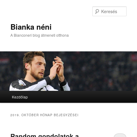
Kere
Bianka néni
A Bianconeri blog átmeneti otthona
Fő menü
Kezdőlap
Tovább az elsődleges tartalomra
Tovább a másodlagos tartalomra
2019. OKTÓBER
HÓNAP BEJEGYZÉSEI
Random gondolatok a