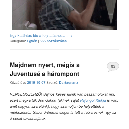
Egy kattintás ide a folytatáshoz….
→
Kategória:
Egyéb
|
565 hozzászólás
Majdnem nyert, mégis a
53
Juventusé a hárompont
hozzászólás
Közzétéve
2019-10-07
Szerző:
Dartagnanx
VENDÉGSZERZŐ! Sajnos kevés időnk van beszámolókat írni,
ezért megkértük Joó Gábort (akinek saját
Rajongói Klubja
is van,
amit nagyon szeretünk), hogy számoljon be helyettünk a
mérkőzésről. Gábor örömmel eleget is tett a felkérésnek, így az
ő sorait olvashatjátok.