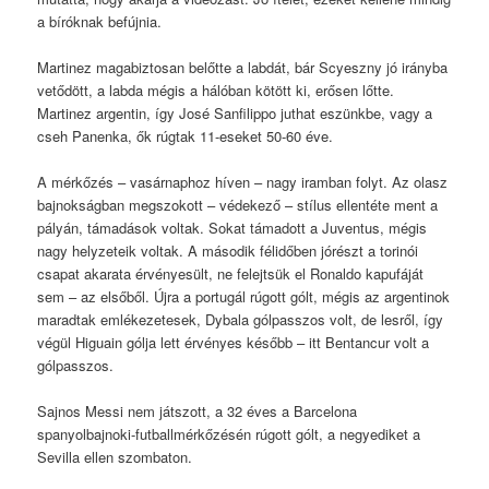
a bíróknak befújnia.
Martinez magabiztosan belőtte a labdát, bár Scyeszny jó irányba
vetődött, a labda mégis a hálóban kötött ki, erősen lőtte.
Martinez argentin, így José Sanfilippo juthat eszünkbe, vagy a
cseh Panenka, ők rúgtak 11-eseket 50-60 éve.
A mérkőzés – vasárnaphoz híven – nagy iramban folyt. Az olasz
bajnokságban megszokott – védekező – stílus ellentéte ment a
pályán, támadások voltak. Sokat támadott a Juventus, mégis
nagy helyzeteik voltak. A második félidőben jórészt a torinói
csapat akarata érvényesült, ne felejtsük el Ronaldo kapufáját
sem – az elsőből. Újra a portugál rúgott gólt, mégis az argentinok
maradtak emlékezetesek, Dybala gólpasszos volt, de lesről, így
végül Higuain gólja lett érvényes később – itt Bentancur volt a
gólpasszos.
Sajnos Messi nem játszott, a 32 éves a Barcelona
spanyolbajnoki-futballmérkőzésén rúgott gólt, a negyediket a
Sevilla ellen szombaton.