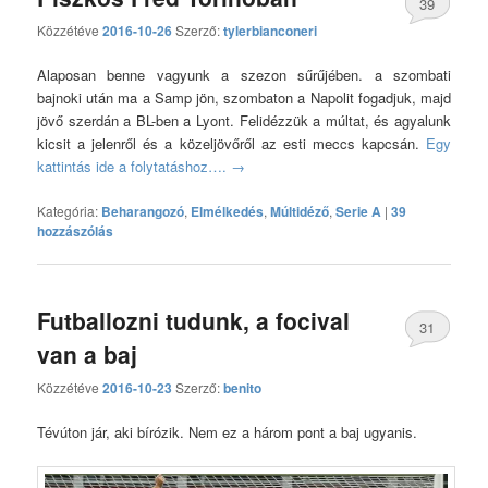
39
Közzétéve
2016-10-26
Szerző:
tylerbianconeri
hozzászólás
Alaposan benne vagyunk a szezon sűrűjében. a szombati
bajnoki után ma a Samp jön, szombaton a Napolit fogadjuk, majd
jövő szerdán a BL-ben a Lyont. Felidézzük a múltat, és agyalunk
kicsit a jelenről és a közeljövőről az esti meccs kapcsán.
Egy
kattintás ide a folytatáshoz….
→
Kategória:
Beharangozó
,
Elmélkedés
,
Múltidéző
,
Serie A
|
39
hozzászólás
Futballozni tudunk, a focival
31
van a baj
hozzászólás
Közzétéve
2016-10-23
Szerző:
benito
Tévúton jár, aki bírózik. Nem ez a három pont a baj ugyanis.