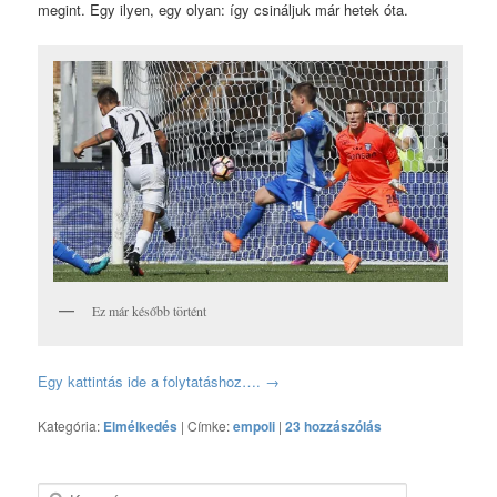
megint. Egy ilyen, egy olyan: így csináljuk már hetek óta.
Ez már később történt
Egy kattintás ide a folytatáshoz….
→
Kategória:
Elmélkedés
|
Címke:
empoli
|
23 hozzászólás
Keresés