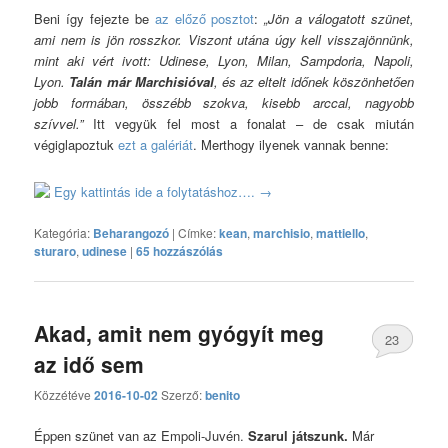
Beni így fejezte be
az előző posztot
:
„Jön a válogatott szünet,
ami nem is jön rosszkor. Viszont utána úgy kell visszajönnünk,
mint aki vért ivott: Udinese, Lyon, Milan, Sampdoria, Napoli,
Lyon.
Talán már Marchisióval
, és az eltelt időnek köszönhetően
jobb formában, összébb szokva, kisebb arccal, nagyobb
szívvel.”
Itt vegyük fel most a fonalat – de csak miután
végiglapoztuk
ezt a galériát
. Merthogy ilyenek vannak benne:
Egy kattintás ide a folytatáshoz….
→
Kategória:
Beharangozó
|
Címke:
kean
,
marchisio
,
mattiello
,
sturaro
,
udinese
|
65 hozzászólás
Akad, amit nem gyógyít meg
23
az idő sem
hozzászólás
Közzétéve
2016-10-02
Szerző:
benito
Éppen szünet van az Empoli-Juvén.
Szarul játszunk.
Már