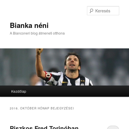
Kere
Bianka néni
A Bianconeri blog átmeneti otthona
Fő menü
Kezdőlap
Tovább az elsődleges tartalomra
Tovább a másodlagos tartalomra
2016. OKTÓBER
HÓNAP BEJEGYZÉSEI
Piszkos Fred Torinóban