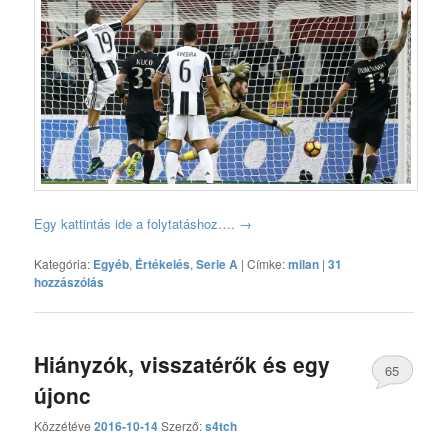
Egy kattintás ide a folytatáshoz….
→
Kategória:
Egyéb
,
Értékelés
,
Serie A
|
Címke:
milan
|
31
hozzászólás
Hiányzók, visszatérők és egy
65
újonc
hozzászólás
Közzétéve
2016-10-14
Szerző:
s4tch