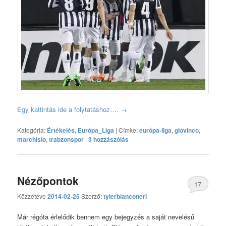
Egy kattintás ide a folytatáshoz….
→
Kategória:
Értékelés
,
Európa_Liga
|
Címke:
európa-liga
,
giovinco
,
marchisio
,
trabzonspor
|
3 hozzászólás
Nézőpontok
17
Közzétéve
2014-02-25
Szerző:
tylerbianconeri
hozzászólás
Már régóta érlelődik bennem egy bejegyzés a saját nevelésű