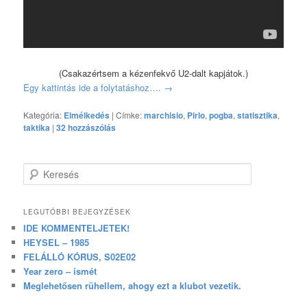
(Csakazértsem a kézenfekvő U2-dalt kapjátok.)
Egy kattintás ide a folytatáshoz….
→
Kategória:
Elmélkedés
|
Címke:
marchisio
,
Pirlo
,
pogba
,
statisztika
,
taktika
|
32 hozzászólás
Keresés
LEGUTÓBBI BEJEGYZÉSEK
IDE KOMMENTELJETEK!
HEYSEL – 1985
FELÁLLÓ KÓRUS, S02E02
Year zero – ismét
Meglehetősen rühellem, ahogy ezt a klubot vezetik.