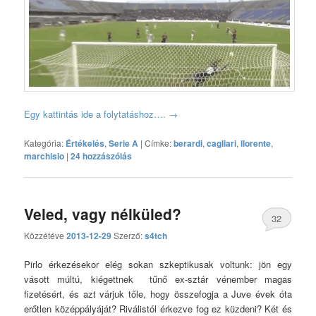
Egy kattintás ide a folytatáshoz….
→
Kategória:
Értékelés
,
Serie A
|
Címke:
berardi
,
cagliari
,
llorente
,
marchisio
|
24 hozzászólás
Veled, vagy nélküled?
32
Közzétéve
2013-12-29
Szerző:
s4tch
hozzászólás
Pirlo érkezésekor elég sokan szkeptikusak voltunk: jön egy
vásott múltú, kiégettnek tűnő ex-sztár vénember magas
fizetésért, és azt várjuk tőle, hogy összefogja a Juve évek óta
erőtlen középpályáját? Riválistól érkezve fog ez küzdeni? Két és