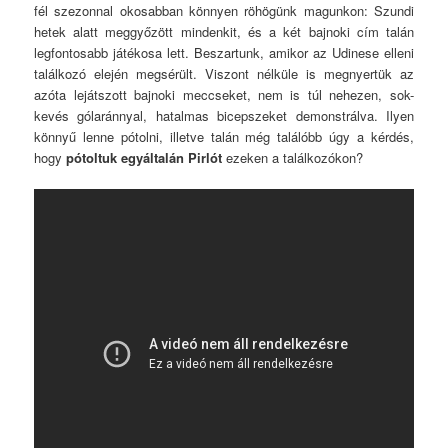
fél szezonnal okosabban könnyen röhögünk magunkon: Szundi
hetek alatt meggyőzött mindenkit, és a két bajnoki cím talán
legfontosabb játékosa lett. Beszartunk, amikor az Udinese elleni
találkozó elején megsérült. Viszont nélküle is megnyertük az
azóta lejátszott bajnoki meccseket, nem is túl nehezen, sok-
kevés gólaránnyal, hatalmas bicepszeket demonstrálva. Ilyen
könnyű lenne pótolni, illetve talán még találóbb úgy a kérdés,
hogy
pótoltuk egyáltalán Pirlót
ezeken a találkozókon?