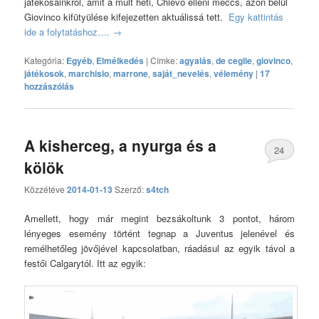
játékosainkról, amit a múlt heti, Chievo elleni meccs, azon belül
Giovinco kifütyülése kifejezetten aktuálissá tett.
Egy kattintás
ide a folytatáshoz….
→
Kategória:
Egyéb
,
Elmélkedés
|
Címke:
agyalás
,
de ceglie
,
giovinco
,
játékosok
,
marchisio
,
marrone
,
saját_nevelés
,
vélemény
|
17
hozzászólás
A kisherceg, a nyurga és a
24
kölök
hozzászólás
Közzétéve
2014-01-13
Szerző:
s4tch
Amellett, hogy már megint bezsákoltunk 3 pontot, három
lényeges esemény történt tegnap a Juventus jelenével és
remélhetőleg jövőjével kapcsolatban, ráadásul az egyik távol a
festői Calgarytól. Itt az egyik: