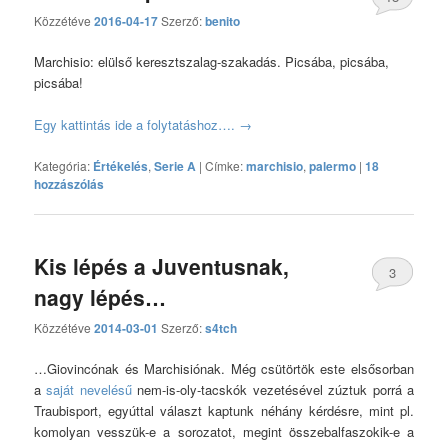
Közzétéve
2016-04-17
Szerző:
benito
hozzászólás
Marchisio: elülső keresztszalag-szakadás. Picsába, picsába,
picsába!
Egy kattintás ide a folytatáshoz….
→
Kategória:
Értékelés
,
Serie A
|
Címke:
marchisio
,
palermo
|
18
hozzászólás
Kis lépés a Juventusnak,
3
nagy lépés…
hozzászólás
Közzétéve
2014-03-01
Szerző:
s4tch
…Giovincónak és Marchisiónak. Még csütörtök este elsősorban
a
saját nevelésű
nem-is-oly-tacskók vezetésével zúztuk porrá a
Traubisport, egyúttal választ kaptunk néhány kérdésre, mint pl.
komolyan vesszük-e a sorozatot, megint összebalfaszokik-e a