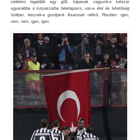
védelem legalább egy gólt, képesek vagyunk-e kétszer
ugyanabba a kutyaszarba beletaposni, van-e élet és lehetőség
Islában, lesznek-e gondjaink Asamoah nélkül. Röviden: igen,
nem, nem, igen, igen.