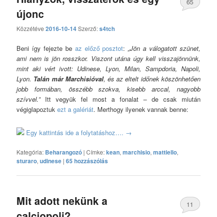
65
újonc
hozzászólás
Közzétéve
2016-10-14
Szerző:
s4tch
Beni így fejezte be
az előző posztot
:
„Jön a válogatott szünet,
ami nem is jön rosszkor. Viszont utána úgy kell visszajönnünk,
mint aki vért ivott: Udinese, Lyon, Milan, Sampdoria, Napoli,
Lyon.
Talán már Marchisióval
, és az eltelt időnek köszönhetően
jobb formában, összébb szokva, kisebb arccal, nagyobb
szívvel.”
Itt vegyük fel most a fonalat – de csak miután
végiglapoztuk
ezt a galériát
. Merthogy ilyenek vannak benne:
Egy kattintás ide a folytatáshoz….
→
Kategória:
Beharangozó
|
Címke:
kean
,
marchisio
,
mattiello
,
sturaro
,
udinese
|
65 hozzászólás
Mit adott nekünk a
11
calciopoli?