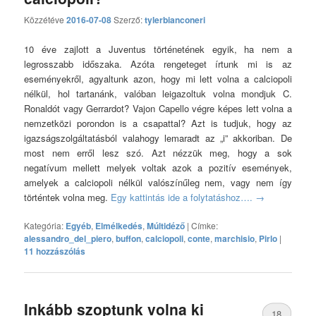
hozzászólás
Közzétéve
2016-07-08
Szerző:
tylerbianconeri
10 éve zajlott a Juventus történetének egyik, ha nem a
legrosszabb időszaka. Azóta rengeteget írtunk mi is az
eseményekről, agyaltunk azon, hogy mi lett volna a calciopoli
nélkül, hol tartanánk, valóban leigazoltuk volna mondjuk C.
Ronaldót vagy Gerrardot? Vajon Capello végre képes lett volna a
nemzetközi porondon is a csapattal? Azt is tudjuk, hogy az
igazságszolgáltatásból valahogy lemaradt az „i” akkoriban. De
most nem erről lesz szó. Azt nézzük meg, hogy a sok
negatívum mellett melyek voltak azok a pozitív események,
amelyek a calciopoli nélkül valószínűleg nem, vagy nem így
történtek volna meg.
Egy kattintás ide a folytatáshoz….
→
Kategória:
Egyéb
,
Elmélkedés
,
Múltidéző
|
Címke:
alessandro_del_piero
,
buffon
,
calciopoli
,
conte
,
marchisio
,
Pirlo
|
11 hozzászólás
Inkább szoptunk volna ki
18