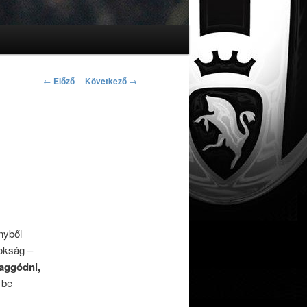
Bejegyzés navigáció
←
Előző
Következő
→
nyből
nokság –
 aggódni,
 be