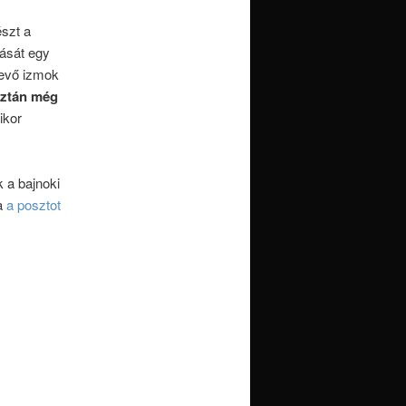
észt a
tását egy
 levő izmok
aztán még
ikor
 a bajnoki
a
a posztot