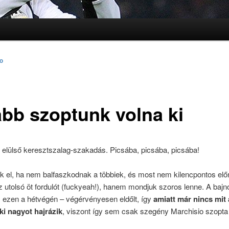
lomra
lomra
to
ább szoptunk volna ki
 elülső keresztszalag-szakadás. Picsába, picsába, picsába!
k el, ha nem balfaszkodnak a többiek, és most nem kilencpontos elő
 utolsó öt fordulót (fuckyeah!), hanem mondjuk szoros lenne. A baj
, ezen a hétvégén – végérvényesen eldőlt, így
amiatt már nincs mit
ki nagyot hajrázik
, viszont így sem csak szegény Marchisio szopta