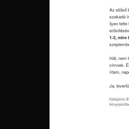
Az elülső 
szakadó ín
ilyen tett
erősítésév
1-2, mire 
szeptember
Hát, nem t
címnek. É
írtam, na
Ja, levert
Kategória:
É
könyvjelzőb