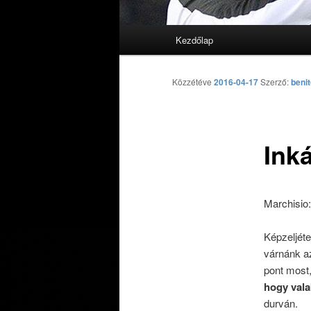
Fő menü
Kezdőlap
Tovább az elsődleges tarta
Tovább a másodlagos tarta
Közzétéve
2016-04-17
Szerző:
beni
Ink
Marchisio:
Képzeljéte
várnánk az
pont most
hogy vala
durván.