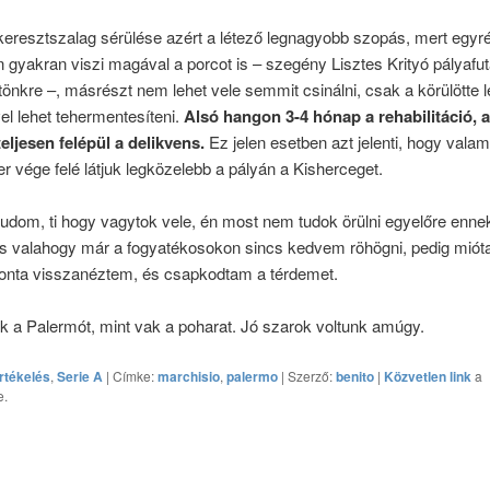
keresztszalag sérülése azért a létező legnagyobb szopás, mert egyr
 gyakran viszi magával a porcot is – szegény Lisztes Krityó pályafu
e tönkre –, másrészt nem lehet vele semmit csinálni, csak a körülötte
el lehet tehermentesíteni.
Alsó hangon 3-4 hónap a rehabilitáció, 
teljesen felépül a delikvens.
Ez jelen esetben azt jelenti, hogy valam
 vége felé látjuk legközelebb a pályán a Kisherceget.
udom, ti hogy vagytok vele, én most nem tudok örülni egyelőre ennek
s valahogy már a fogyatékosokon sincs kedvem röhögni, pedig miót
ponta visszanéztem, és csapkodtam a térdemet.
ük a Palermót, mint vak a poharat. Jó szarok voltunk amúgy.
rtékelés
,
Serie A
| Címke:
marchisio
,
palermo
| Szerző:
benito
|
Közvetlen link
a
e.