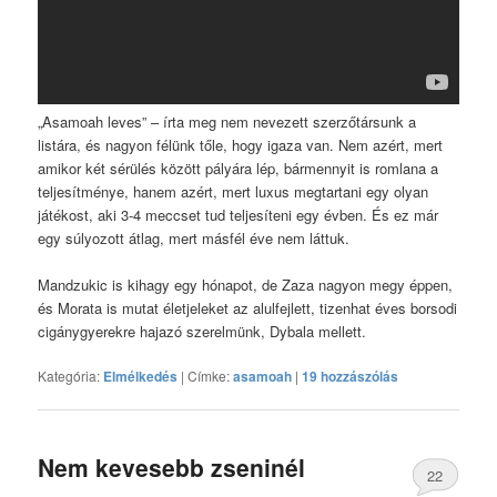
„Asamoah leves” – írta meg nem nevezett szerzőtársunk a
listára, és nagyon félünk tőle, hogy igaza van. Nem azért, mert
amikor két sérülés között pályára lép, bármennyit is romlana a
teljesítménye, hanem azért, mert luxus megtartani egy olyan
játékost, aki 3-4 meccset tud teljesíteni egy évben. És ez már
egy súlyozott átlag, mert másfél éve nem láttuk.
Mandzukic is kihagy egy hónapot, de Zaza nagyon megy éppen,
és Morata is mutat életjeleket az alulfejlett, tizenhat éves borsodi
cigánygyerekre hajazó szerelmünk, Dybala mellett.
Kategória:
Elmélkedés
|
Címke:
asamoah
|
19 hozzászólás
Nem kevesebb zseninél
22