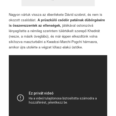
Nagyon vártuk vissza az ébenfekete Dávid szobrot, és nem is
okozott csalódást.
A prüszkülő csődör patáinak dübörgésére
is összerezzentek az ellenségek,
játékával ostorozóvá
lényegítette a némileg szerintem túlértékelt szerepő Khedirát
(nesze, a másik üveglábú), és már éppen elkezdtünk volna
sikítozva maszturbálni a Kwadcsi-Marchi-Pogchi hármasra,
amikor újra utolérte a végzet lófasz-alakú üstöke.