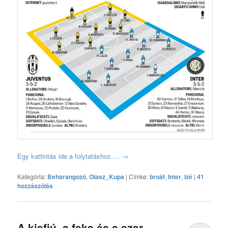
Egy kattintás ide a folytatáshoz….
→
Kategória:
Beharangozó
,
Olasz_Kupa
|
Címke:
broáf
,
Inter
,
izé
|
41
hozzászólás
A kisfiú, a feka és a szar