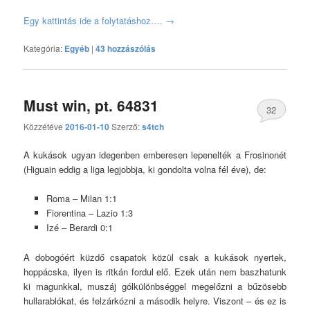
Egy kattintás ide a folytatáshoz….
→
Kategória:
Egyéb
|
43 hozzászólás
Must win, pt. 64831
32
Közzétéve
2016-01-10
Szerző:
s4tch
hozzászólás
A kukások ugyan idegenben emberesen lepenelték a Frosinonét
(Higuain eddig a liga legjobbja, ki gondolta volna fél éve), de:
Roma – Milan 1:1
Fiorentina – Lazio 1:3
Izé – Berardi 0:1
A dobogóért küzdő csapatok közül csak a kukások nyertek,
hoppácska, ilyen is ritkán fordul elő. Ezek után nem baszhatunk
ki magunkkal, muszáj gólkülönbséggel megelőzni a bűzösebb
hullarablókat, és felzárkózni a második helyre. Viszont – és ez is