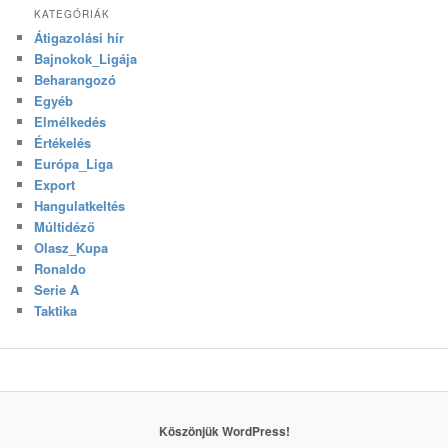
KATEGÓRIÁK
Átigazolási hír
Bajnokok_Ligája
Beharangozó
Egyéb
Elmélkedés
Értékelés
Európa_Liga
Export
Hangulatkeltés
Múltidéző
Olasz_Kupa
Ronaldo
Serie A
Taktika
Köszönjük WordPress!