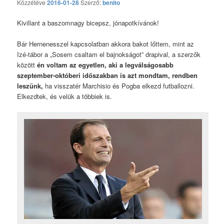
Közzétéve
2016-01-28
Szerző:
benito
hozzászólás
Kivillant a baszomnagy bicepsz, jónapotkívánok!
Bár Hernenesszel kapcsolatban akkora bakot lőttem, mint az
Izé-tábor a „Sosem csaltam el bajnokságot” drapival, a szerzők
között
én voltam az egyetlen, aki a legválságosabb
szeptember-októberi időszakban is azt mondtam, rendben
leszünk,
ha visszatér Marchisio és Pogba elkezd futballozni.
Elkezdtek, és velük a többiek is.