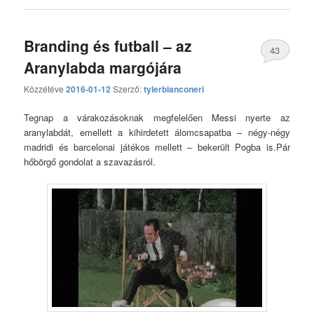
Branding és futball – az
43
Aranylabda margójára
hozzászólás
Közzétéve
2016-01-12
Szerző:
tylerbianconeri
Tegnap a várakozásoknak megfelelően Messi nyerte az
aranylabdát, emellett a kihirdetett álomcsapatba – négy-négy
madridi és barcelonai játékos mellett – bekerült Pogba is.Pár
hőbörgő gondolat a szavazásról.