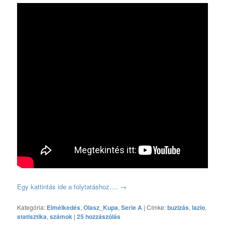
Egy kattintás ide a folytatáshoz….
→
Kategória:
Elmélkedés
,
Olasz_Kupa
,
Serie A
|
Címke:
buzizás
,
lazio
,
statisztika
,
számok
|
25 hozzászólás