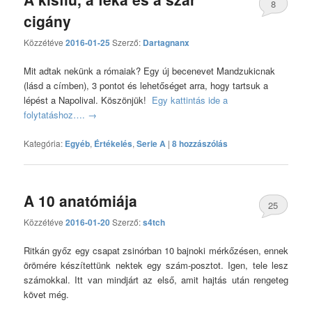
8
cigány
hozzászólás
Közzétéve
2016-01-25
Szerző:
Dartagnanx
Mit adtak nekünk a rómaiak? Egy új becenevet Mandzukicnak
(lásd a címben), 3 pontot és lehetőséget arra, hogy tartsuk a
lépést a Napolival. Köszönjük!
Egy kattintás ide a
folytatáshoz….
→
Kategória:
Egyéb
,
Értékelés
,
Serie A
|
8 hozzászólás
A 10 anatómiája
25
Közzétéve
2016-01-20
Szerző:
s4tch
hozzászólás
Ritkán győz egy csapat zsinórban 10 bajnoki mérkőzésen, ennek
örömére készítettünk nektek egy szám-posztot. Igen, tele lesz
számokkal. Itt van mindjárt az első, amit hajtás után rengeteg
követ még.