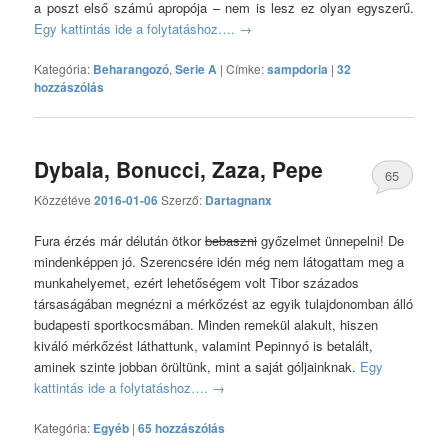
a poszt első számú apropója – nem is lesz ez olyan egyszerű.
Egy kattintás ide a folytatáshoz….
→
Kategória:
Beharangozó
,
Serie A
|
Címke:
sampdoria
|
32
hozzászólás
Dybala, Bonucci, Zaza, Pepe
65
Közzétéve
2016-01-06
Szerző:
Dartagnanx
hozzászólás
Fura érzés már délután ötkor
bebaszni
győzelmet ünnepelni! De
mindenképpen jó. Szerencsére idén még nem látogattam meg a
munkahelyemet, ezért lehetőségem volt Tibor százados
társaságában megnézni a mérkőzést az egyik tulajdonomban álló
budapesti sportkocsmában. Minden remekül alakult, hiszen
kiváló mérkőzést láthattunk, valamint Pepinnyó is betalált,
aminek szinte jobban örültünk, mint a saját góljainknak.
Egy
kattintás ide a folytatáshoz….
→
Kategória:
Egyéb
|
65 hozzászólás