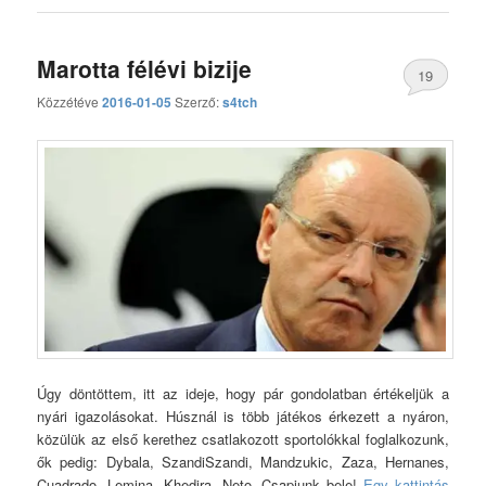
Marotta félévi bizije
19
Közzétéve
2016-01-05
Szerző:
s4tch
hozzászólás
Úgy döntöttem, itt az ideje, hogy pár gondolatban értékeljük a
nyári igazolásokat. Húsznál is több játékos érkezett a nyáron,
közülük az első kerethez csatlakozott sportolókkal foglalkozunk,
ők pedig: Dybala, SzandiSzandi, Mandzukic, Zaza, Hernanes,
Cuadrado, Lemina, Khedira, Neto. Csapjunk bele!
Egy kattintás