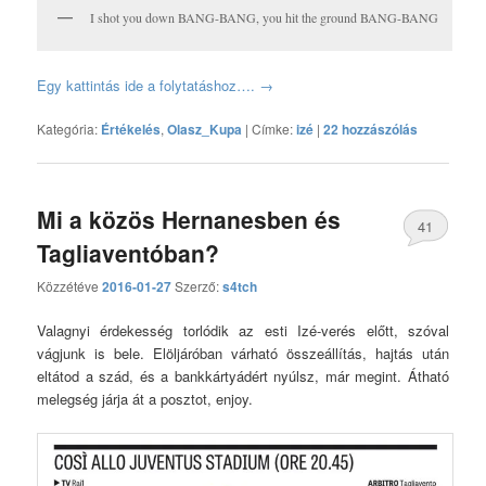
I shot you down BANG-BANG, you hit the ground BANG-BANG
Egy kattintás ide a folytatáshoz….
→
Kategória:
Értékelés
,
Olasz_Kupa
|
Címke:
izé
|
22 hozzászólás
Mi a közös Hernanesben és
41
Tagliaventóban?
hozzászólás
Közzétéve
2016-01-27
Szerző:
s4tch
Valagnyi érdekesség torlódik az esti Izé-verés előtt, szóval
vágjunk is bele. Elöljáróban várható összeállítás, hajtás után
eltátod a szád, és a bankkártyádért nyúlsz, már megint. Átható
melegség járja át a posztot, enjoy.