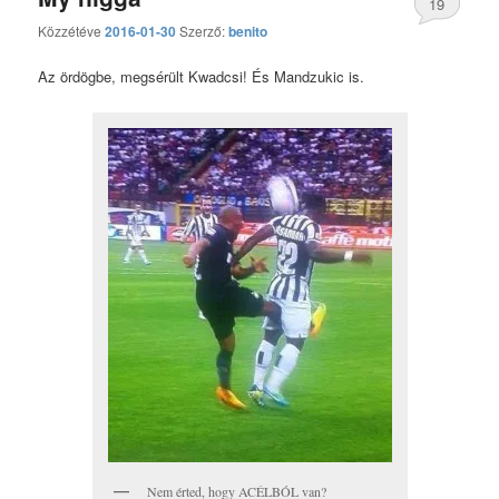
19
Közzétéve
2016-01-30
Szerző:
benito
hozzászólás
Az ördögbe, megsérült Kwadcsi! És Mandzukic is.
Nem érted, hogy ACÉLBÓL van?