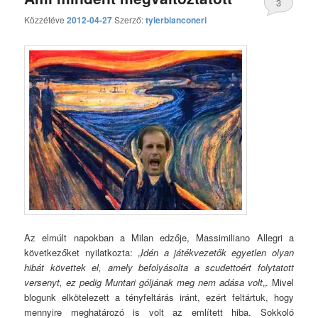
3
Közzétéve
2012-04-27
Szerző:
tylerbianconeri
hozzászólás
Az elmúlt napokban a Milan edzője, Massimiliano Allegri a
következőket nyilatkozta: „
Idén a játékvezetők egyetlen olyan
hibát követtek el, amely befolyásolta a scudettoért folytatott
versenyt, ez pedig Muntari góljának meg nem adása volt
„. Mivel
blogunk elkötelezett a tényfeltárás iránt, ezért feltártuk, hogy
mennyire meghatározó is volt az említett hiba. Sokkoló