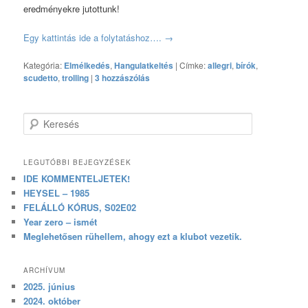
eredményekre jutottunk!
Egy kattintás ide a folytatáshoz….
→
Kategória:
Elmélkedés
,
Hangulatkeltés
|
Címke:
allegri
,
bírók
,
scudetto
,
trolling
|
3 hozzászólás
Keresés
LEGUTÓBBI BEJEGYZÉSEK
IDE KOMMENTELJETEK!
HEYSEL – 1985
FELÁLLÓ KÓRUS, S02E02
Year zero – ismét
Meglehetősen rühellem, ahogy ezt a klubot vezetik.
ARCHÍVUM
2025. június
2024. október