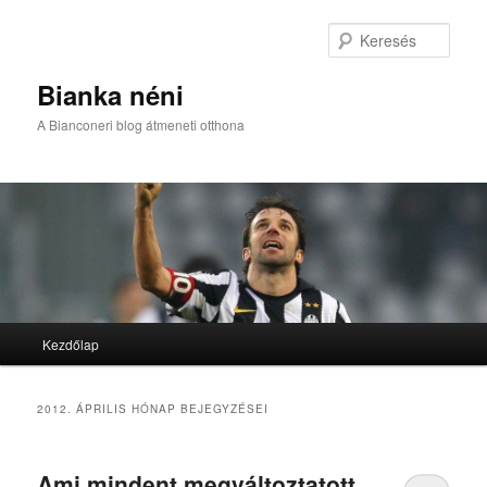
Kere
Bianka néni
A Bianconeri blog átmeneti otthona
Fő menü
Kezdőlap
Tovább az elsődleges tartalomra
Tovább a másodlagos tartalomra
2012. ÁPRILIS
HÓNAP BEJEGYZÉSEI
Ami mindent megváltoztatott