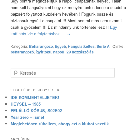
,egy pontra megközelítjük a Napoli csapatának helyét . Talán
nem kell hangsúlyozni hogy ez menyire fontos lenne a scudettó
pajzsért folytatott küzdelem hevében ! Fogjunk össze és
bíztassuk együtt a csapatot !!! Most semmi más nem számít
csak a győzelem !!! Ez mindannyiunk története lesz !!
Egy
kattintás ide a folytatáshoz….
→
Kategória:
Beharangozó
,
Egyéb
,
Hangulatkeltés
,
Serie A
|
Címke:
beharangozó
,
ígyírtokti
,
napoli
|
29 hozzászólás
Keresés
LEGUTÓBBI BEJEGYZÉSEK
IDE KOMMENTELJETEK!
HEYSEL – 1985
FELÁLLÓ KÓRUS, S02E02
Year zero – ismét
Meglehetősen rühellem, ahogy ezt a klubot vezetik.
ARCHÍVUM