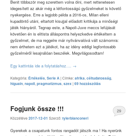
Benit többször meg szerettem volna ölni, mert rettenetesen
idegesített az akár még a létfontosságú győzelmeket is követő
nyekergése. Erre a legjobb példa a 2016-os, Milan elleni
kupadöntő utáni, eltartott kisujjal előadott kritikája a minőségi
játék hiányáról. Tegnap este, a Napoli-Juve meccs lefújását
követően én is elitista álláspontra helyezkedve értékeltem a
győzelmet, de ma reggelre már nyilvánvalóvá vált számomra:
nem érthetem ezt a játékot, ha az idény eddigi legfontosabb
győzelméről lesajnálóan beszélek. Megvilágosodtam!
Egy kattintás ide a folytatáshoz….
→
Kategória:
Értékelés
,
Serie A
|
Címke:
afrika
,
céltudatosság
,
higuain
,
napoli
,
pragmatizmus
,
szex
|
69 hozzászólás
Fogjunk össze !!!
29
Közzétéve
2017-12-01
Szerző:
tylerbianconeri
hozzászólás
Gyerekek a csapatunk fontos rangadót játszik ma ! Ha nyerünk