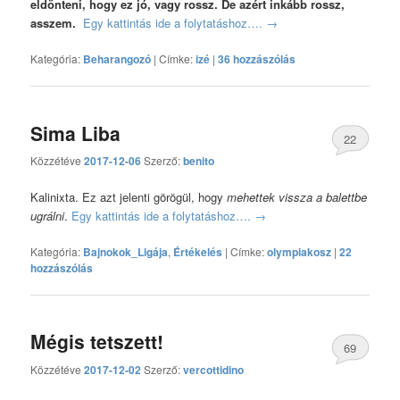
eldönteni, hogy ez jó, vagy rossz. De azért inkább rossz,
asszem.
Egy kattintás ide a folytatáshoz….
→
Kategória:
Beharangozó
|
Címke:
izé
|
36 hozzászólás
Sima Liba
22
Közzétéve
2017-12-06
Szerző:
benito
hozzászólás
Kalinixta. Ez azt jelenti görögül, hogy
mehettek vissza a balettbe
ugrálni
.
Egy kattintás ide a folytatáshoz….
→
Kategória:
Bajnokok_Ligája
,
Értékelés
|
Címke:
olympiakosz
|
22
hozzászólás
Mégis tetszett!
69
Közzétéve
2017-12-02
Szerző:
vercottidino
hozzászólás