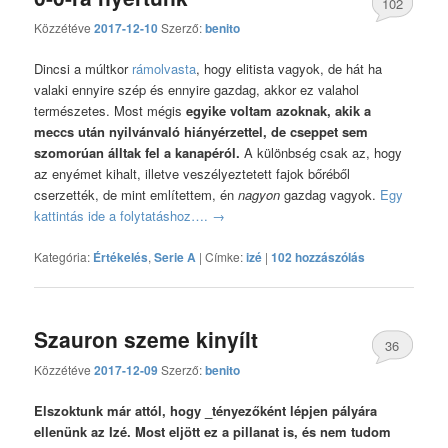
102
Közzétéve
2017-12-10
Szerző:
benito
hozzászólás
Dincsi a múltkor
rámolvasta
, hogy elitista vagyok, de hát ha
valaki ennyire szép és ennyire gazdag, akkor ez valahol
természetes. Most mégis
egyike voltam azoknak, akik a
meccs után nyilvánvaló hiányérzettel, de cseppet sem
szomorúan álltak fel a kanapéról.
A különbség csak az, hogy
az enyémet kihalt, illetve veszélyeztetett fajok bőréből
cserzették, de mint említettem, én
nagyon
gazdag vagyok.
Egy
kattintás ide a folytatáshoz….
→
Kategória:
Értékelés
,
Serie A
|
Címke:
izé
|
102 hozzászólás
Szauron szeme kinyílt
36
Közzétéve
2017-12-09
Szerző:
benito
hozzászólás
Elszoktunk már attól, hogy _tényezőként lépjen pályára
ellenünk az Izé. Most eljött ez a pillanat is, és nem tudom