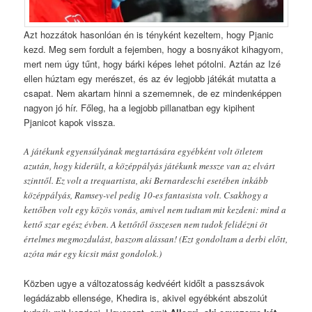
Azt hozzátok hasonlóan én is tényként kezeltem, hogy Pjanic
kezd. Meg sem fordult a fejemben, hogy a bosnyákot kihagyom,
mert nem úgy tűnt, hogy bárki képes lehet pótolni. Aztán az Izé
ellen húztam egy merészet, és az év legjobb játékát mutatta a
csapat. Nem akartam hinni a szememnek, de ez mindenképpen
nagyon jó hír. Főleg, ha a legjobb pillanatban egy kipihent
Pjanicot kapok vissza.
A játékunk egyensúlyának megtartására egyébként volt ötletem
azután, hogy kiderült, a középpályás játékunk messze van az elvárt
szinttől. Ez volt a trequartista, aki Bernardeschi esetében inkább
középpályás, Ramsey-vel pedig 10-es fantasista volt. Csakhogy a
kettőben volt egy közös vonás, amivel nem tudtam mit kezdeni: mind a
kettő szar egész évben. A kettőtől összesen nem tudok felidézni öt
értelmes megmozdulást, baszom alássan! (Ezt gondoltam a derbi előtt,
azóta már egy kicsit mást gondolok.)
Közben ugye a változatosság kedvéért kidőlt a passzsávok
legádázabb ellensége, Khedira is, akivel egyébként abszolút