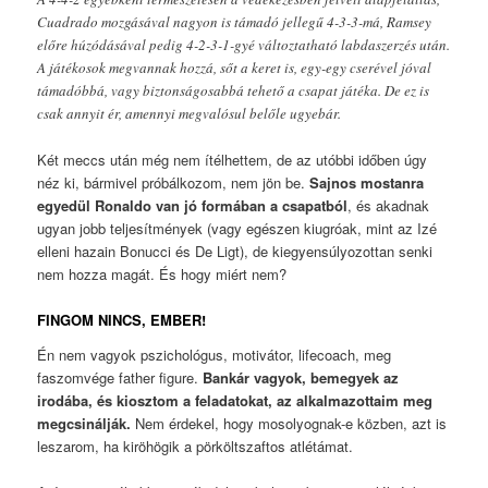
Cuadrado mozgásával nagyon is támadó jellegű 4-3-3-má, Ramsey
előre húzódásával pedig 4-2-3-1-gyé változtatható labdaszerzés után.
A játékosok megvannak hozzá, sőt a keret is, egy-egy cserével jóval
támadóbbá, vagy biztonságosabbá tehető a csapat játéka. De ez is
csak annyit ér, amennyi megvalósul belőle ugyebár.
Két meccs után még nem ítélhettem, de az utóbbi időben úgy
néz ki, bármivel próbálkozom, nem jön be.
Sajnos mostanra
egyedül Ronaldo van jó formában a csapatból
, és akadnak
ugyan jobb teljesítmények (vagy egészen kiugróak, mint az Izé
elleni hazain Bonucci és De Ligt), de kiegyensúlyozottan senki
nem hozza magát. És hogy miért nem?
FINGOM NINCS, EMBER!
Én nem vagyok pszichológus, motivátor, lifecoach, meg
faszomvége father figure.
Bankár vagyok, bemegyek az
irodába, és kiosztom a feladatokat, az alkalmazottaim meg
megcsinálják.
Nem érdekel, hogy mosolyognak-e közben, azt is
leszarom, ha kiröhögik a pörköltszaftos atlétámat.