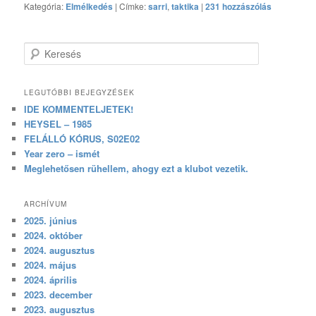
Kategória:
Elmélkedés
|
Címke:
sarri
,
taktika
|
231 hozzászólás
Keresés
LEGUTÓBBI BEJEGYZÉSEK
IDE KOMMENTELJETEK!
HEYSEL – 1985
FELÁLLÓ KÓRUS, S02E02
Year zero – ismét
Meglehetősen rühellem, ahogy ezt a klubot vezetik.
ARCHÍVUM
2025. június
2024. október
2024. augusztus
2024. május
2024. április
2023. december
2023. augusztus