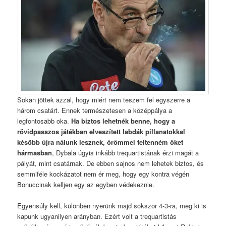
Sokan jöttek azzal, hogy miért nem teszem fel egyszerre a
három csatárt. Ennek természetesen a középpálya a
legfontosabb oka.
Ha biztos lehetnék benne, hogy a
rövidpasszos játékban elveszített labdák pillanatokkal
később újra nálunk lesznek, örömmel feltenném őket
hármasban
, Dybala úgyis inkább trequartistának érzi magát a
pályát, mint csatárnak. De ebben sajnos nem lehetek biztos, és
semmiféle kockázatot nem ér meg, hogy egy kontra végén
Bonuccinak kelljen egy az egyben védekeznie.
Egyensúly kell, különben nyerünk majd sokszor 4-3-ra, meg ki is
kapunk ugyanilyen arányban. Ezért volt a trequartistás