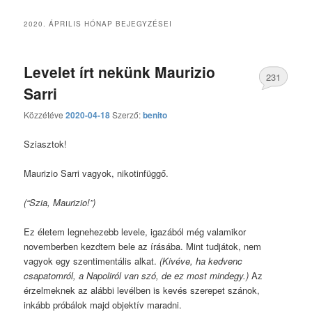
2020. ÁPRILIS
HÓNAP BEJEGYZÉSEI
Levelet írt nekünk Maurizio
231
Sarri
hozzászólás
Közzétéve
2020-04-18
Szerző:
benito
Sziasztok!
Maurizio Sarri vagyok, nikotinfüggő.
(“Szia, Maurizio!”)
Ez életem legnehezebb levele, igazából még valamikor
novemberben kezdtem bele az írásába. Mint tudjátok, nem
vagyok egy szentimentális alkat.
(Kivéve, ha kedvenc
csapatomról, a Napoliról van szó, de ez most mindegy.)
Az
érzelmeknek az alábbi levélben is kevés szerepet szánok,
inkább próbálok majd objektív maradni.