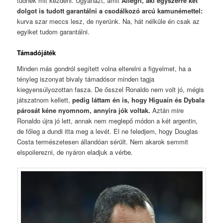
tudnék mit kezdeni. Ugyanazt, amit
Allegri, aki egyszerre két
dolgot is tudott garantálni a csodálkozó arcú kamunémettel:
kurva szar meccs lesz, de nyerünk. Na, hát nélküle én csak az
egyiket tudom garantálni.
Támadójáték
Minden más gondról segített volna elterelni a figyelmet, ha a
tényleg iszonyat bivaly támadósor minden tagja
kiegyensúlyozottan fasza. De ősszel Ronaldo nem volt jó, mégis
játszatnom kellett,
pedig láttam én is, hogy Higuaín és Dybala
párosát kéne nyomnom, annyira jók voltak.
Aztán mire
Ronaldo újra jó lett, annak nem meglepő módon a két argentin,
de főleg a dundi itta meg a levét. El ne feledjem, hogy Douglas
Costa természetesen állandóan sérült. Nem akarok semmit
elspoilerezni, de nyáron eladjuk a vérbe.