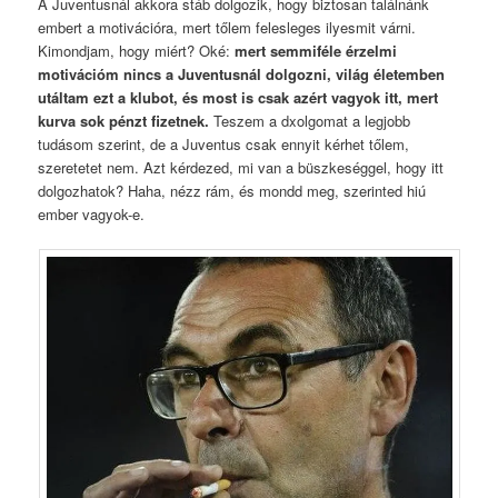
A Juventusnál akkora stáb dolgozik, hogy biztosan találnánk
embert a motivációra, mert tőlem felesleges ilyesmit várni.
Kimondjam, hogy miért? Oké:
mert semmiféle érzelmi
motivációm nincs a Juventusnál dolgozni, világ életemben
utáltam ezt a klubot, és most is csak azért vagyok itt, mert
kurva sok pénzt fizetnek.
Teszem a dxolgomat a legjobb
tudásom szerint, de a Juventus csak ennyit kérhet tőlem,
szeretetet nem. Azt kérdezed, mi van a büszkeséggel, hogy itt
dolgozhatok? Haha, nézz rám, és mondd meg, szerinted hiú
ember vagyok-e.