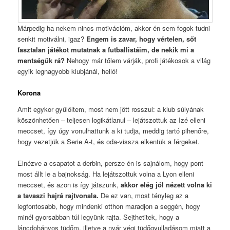
Márpedig ha nekem nincs motivációm, akkor én sem fogok tudni
senkit motiválni, igaz?
Engem is zavar, hogy vértelen, sőt
fasztalan játékot mutatnak a futballistáim, de nekik mi a
mentségük rá?
Nehogy már tőlem várják, profi játékosok a világ
egyik legnagyobb klubjánál, helló!
Korona
Amit egykor gyűlöltem, most nem jött rosszul: a klub súlyának
köszönhetően – teljesen logikátlanul – lejátszottuk az Izé elleni
meccset, így úgy vonulhattunk a ki tudja, meddig tartó pihenőre,
hogy vezetjük a Serie A-t, és oda-vissza elkentük a férgeket.
Elnézve a csapatot a derbin, persze én is sajnálom, hogy pont
most állt le a bajnokság. Ha lejátszottuk volna a Lyon elleni
meccset, és azon is így játszunk,
akkor elég jól nézett volna ki
a tavaszi hajrá rajtvonala.
De ez van, most tényleg az a
legfontosabb, hogy mindenki otthon maradjon a seggén, hogy
minél gyorsabban túl legyünk rajta. Sejthetitek, hogy a
láncdohányos tüdőm, illetve a nyár végi tüdőgyulladásom miatt a