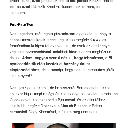
próbálkozás, ezért próbálnék box-to-box játékot kihozni Rabiot-
ból, és ezért hiányzik Khedira. Tudom, nektek nem, de
leszarom.
FourFourTwo
Nem tagadom, már régóta játszadozom a gondolattal, hogy a
csapat mostani karakterének leginkább megfelelő 4-4-2-es
formációban küldjem fel a Juventust, de csak az eredmények
végleges ótvarosodásnak indulását látva mertem meghúzni a
dolgot.
Adom, nagyon szarul néz ki, hogy februárban, a BL-
nyolcaddöntők előtt kezdek el hozzányúlni az
alapformációhoz,
de ki mondja, hogy nem a kétcsatáros játék
lesz a nyerő?
Nem ijesztgetni akarok, de ha visszatér Bernardeschi, akkor
sokszor látjuk majd a négyfős középpálya bal oldalon, a másikon
Cuadradóval, középen pedig Pjaniccsal, és az ellenfélhez
leginkább megfelelő párjával a Matuidi-Bentancur-Rabiot
hármasból. Vagy Khedirával, míg újra meg nem sérül.