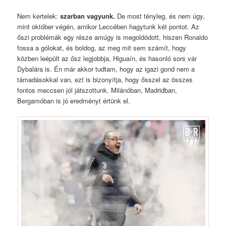
Nem kertelek:
szarban vagyunk.
De most tényleg, és nem úgy,
mint október végén, amikor Leccében hagytunk két pontot. Az
őszi problémák egy része amúgy is megoldódott, hiszen Ronaldo
fossa a gólokat, és boldog, az meg mit sem számít, hogy
közben leépült az ősz legjobbja, Higuaín, és hasonló sors vár
Dybalára is. Én már akkor tudtam, hogy az igazi gond nem a
támadásokkal van, ezt is bizonyítja, hogy ősszel az összes
fontos meccsen jól játszottunk. Milánóban, Madridban,
Bergamóban is jó eredményt értünk el.