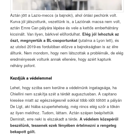
Aztán jött a Lazio-meccs (a bajnoki), ahol óriási pechünk volt.
Kurva jól játszottunk, vezettünk is, a Laziónak macsa nem volt,
aztán Emre Can pályára lépése és vele a kettős emberhátrány
kicsinált. Van ilyen, bárkivel előfordulhat.
Elég jól lehoztuk az
őszt, megnyertük a BL-csoportunkat
(jutalma a Lyon lett), és
az utolsó 2019-es fordulóban előzve a bajnokságban is az élre
álltunk. Nem mondom, hogy nem látszottak a problémák, de elég
eredményesek voltunk annak ellenére, hogy azért kaptunk
néhány pofont.
Kezdjük a védelemmel
Lehet, hogy szóba sem kerülne a védelmünk ingatagsága, ha
Chiellini nem szakítja szét a térdét augusztusban. A capitano
kiesése miatt az egészségesnél sokkal több időt töltött a pályán
De Ligt, aki hiába szupertehetség, még nincs elég szőr a tökén
az ilyen melóhoz. Tudom, láttam. Aztán szépen beépítettük
Demiralt, erre neki is elszakadt a térde.
A védelem közepéről
beszélünk, tessenek ezek fényében értelmezni a rengeteg
bekapott gólt.