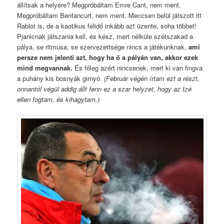
állítsak a helyére? Megpróbáltam Emre Cant, nem ment.
Megpróbáltam Bentancurt, nem ment. Meccsen belül játszott itt
Rabiot is, de a kaotikus félidő inkább azt üzente, soha többet!
Pjanicnak játszania kell, és kész, mert nélküle szétszakad a
pálya, se ritmusa, se szervezettsége nincs a játékunknak,
ami
persze nem jelenti azt, hogy ha ő a pályán van, akkor ezek
mind megvannak.
És főleg azért nincsenek, mert ki van fingva
a puhány kis bosnyák girnyó.
(Február végén írtam ezt a részt,
onnantól végül addig állt fenn ez a szar helyzet, hogy az Izé
ellen fogtam, és kihagytam.)