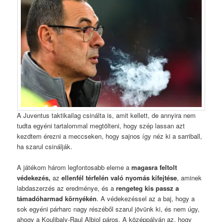
A Juventus taktikailag csinálta is, amit kellett, de annyira nem
tudta egyéni tartalommal megtölteni, hogy szép lassan azt
kezdtem érezni a meccseken, hogy sajnos így néz ki a sarriball,
ha szarul csinálják.
A játékom három legfontosabb eleme a
magasra feltolt
védekezés,
az
ellenfél térfelén való nyomás kifejtése
, aminek
labdaszerzés az eredménye, és a
rengeteg kis passz a
támadóharmad környékén
. A védekezéssel az a baj, hogy a
sok egyéni párharc nagy részéből szarul jövünk ki, és nem úgy,
ahogy a Koulibaly-Raul Albiol páros. A középpályán az, hogy