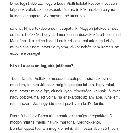
Dino: leginkább az, hogy a Luca Vialli halálát követő meccsen
képesek voltak az illetékesek rózsaszín-kék mezben pályára
küldeni a csapatot. Az nagyon méltatlan volt.
satchy: Nincs továbbra sem csapatunk. Nagyon játékos sincs,
de ha azt nézzük, hogy az innen-onnan összekukázott, lesajnált
Monzának Palladino tudott karaktert adni, nálunk meg két év
munkájának nem látszik a nyoma, akkor nehéz nem keresni az
edző felelősségét.
Ki volt a szezon legjobb játékosa?
_beni: Danilo. Voltak jó meccsei a betépett zsiráfnak is, nem
mondom, de azoktól csak még idegesebb lettem, hogy miért
nem játszik mindig így, akinek ilyen képességei vannak. A nyár
nagy pozitívuma lett volna, ha eltakarodik az anyjába, rühellem,
mint a szart. Ja, hogy ide most pozitívum kell? Danilo.
Darti: A balfasz Rabbi tűnt annak, aki amúgy meghökkentő
módon mintha mégis nálunk maradna. Meghökkentő.
Bombahoppát tudnám még kiemelni, aki mostanában sört főzni