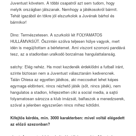
Juventust követem. A többi csapatról azt sem tudom, hogy
melyik országban játszanak. Nemhogy a játékosokról bármit.
Tehát igazából én tökre jól elszurkolok a Juvénak bárhol és
bármikor!
Dino: Természetesen. A szurkolói lét FOLYAMATOS
HULLÁMVASÚT. Őszintén szólva teljesen hülye vagyok, mert
idén is megújítottam a bérletemet. Ami viszont szomorú pandává
tesz, az a stadionban uralkodó borzalmas hangulattalanság.
satchy: Elég nehéz. Ha most kezdenék érdeklődni a futball iránt,
szinte biztosan nem a Juventust választanám kedvencnek.
Talán Chiesa az egyetlen játékos, aki meccseket lehet képes
egymaga eldönteni, nincs nézhető játék (sőt, nincs játék), nem
hangulatos a stadion, kifejezetten ciki a social media, a sajtó
folyamatosan sározza a klub imázsát, balfaszok a menedzserek,
szóval a jelenben egyszerűen nincs mihez kötődni.
Kifejtős kérdés, min. 3000 karakterben: mivel voltál elégedett
az előző szezonban?