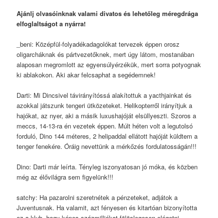
Ajánlj olvasóinknak valami divatos és lehetőleg méregdrága
elfoglaltságot a nyárra!
_beni: Középfül-folyadékadagolókat tervezek éppen orosz
oligarcháknak és pártvezetőknek, mert úgy látom, mostanában
alaposan megromlott az egyensúlyérzékük, mert sorra potyognak
ki ablakokon. Aki akar felcsaphat a segédemnek!
Darti: Mi Dincsivel távirányítóssá alakítottuk a yacthjainkat és
azokkal játszunk tengeri ütközeteket. Helikopterről irányítjuk a
hajókat, az nyer, aki a másik luxushajóját elsüllyeszti. Szoros a
meccs, 14-13-ra én vezetek éppen. Múlt héten volt a legutolsó
forduló, Dino 144 méteres, 2 helipaddal ellátott hajóját küldtem a
tenger fenekére. Óráig nevettünk a mérkőzés fordulatosságán!!!
Dino: Darti már leírta. Tényleg iszonyatosan jó móka, és közben
még az élővilágra sem figyelünk!!!
satchy: Ha pazarolni szeretnétek a pénzeteket, adjátok a
Juventusnak. Ha valamit, azt fényesen és kitartóan bizonyította
ez a klub, hogy képes százmilliókat fölöslegesen elégetni.