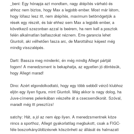
_beni: Egy hónapja azt mondtam, nagy átépítés várható és
ahhoz nem biztos, hogy Max a legjobb ember. Most már látom,
hogy lófasz lesz itt, nem átépítés, maximum betömögetjük a
rések egy részét, és bár ehhez sem Max a legjobb ember, a
következő szezonban azzal is beérem, ha nem kell a posztok
felén alkalmatlan balfaszokat néznem. Erre garancia lehet
Giuntoli, aki vélhetően fasza arc, de Marottához képest még
mindig visszalépés.
Darti: Bassza meg mindenki, én még mindig Allegri pártját
fogom! A menedzsment is bekaphatja, az egyetlen jó döntésük,
hogy Allegri marad!
Dino: Azért elgondolkodtató, hogy egy több sebből vérző klubhoz
eljön egy ilyen figura, mint Giuntoli. Még akkor is nagy dolog, ha
Juve-címeres pelenkában vészelte át a csecsemőkorát. Szóval,
maradt még itt presztízs!
satchy: Hát, a
jó
az nem épp ilyen. A menedzsmentnek köze
nincs a sporthoz, Allegri gyakorlatilag megbukott, csak a FIGC-
féle boszorkányüldözésnek köszönheti az állását és halmazati