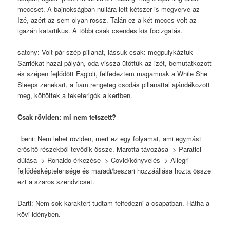
meccset. A bajnokságban nullára lett kétszer is megverve az
Izé, azért az sem olyan rossz. Talán ez a két meccs volt az
igazán katartikus. A többi csak csendes kis focizgatás.
satchy: Volt pár szép pillanat, lássuk csak: megpulykáztuk
Sarriékat hazai pályán, oda-vissza ütöttük az izét, bemutatkozott
és szépen fejlődött Fagioli, felfedeztem magamnak a While She
Sleeps zenekart, a fiam rengeteg csodás pillanattal ajándékozott
meg, költöttek a feketerigók a kertben.
Csak röviden: mi nem tetszett?
_beni: Nem lehet röviden, mert ez egy folyamat, ami egymást
erősítő részekből tevődik össze. Marotta távozása -> Paratici
dúlása -> Ronaldo érkezése -> Covid/könyvelés -> Allegri
fejlődésképtelensége és maradi/beszari hozzáállása hozta össze
ezt a szaros szendvicset.
Darti: Nem sok karaktert tudtam felfedezni a csapatban. Hátha a
kövi idényben.