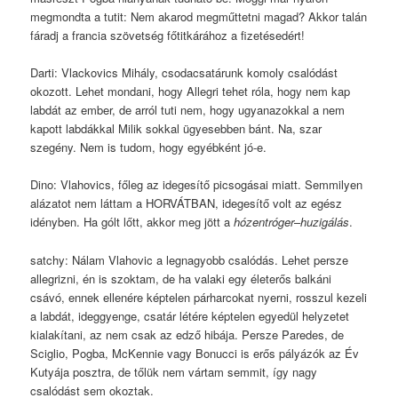
megmondta a tutit: Nem akarod megműttetni magad? Akkor talán
fáradj a francia szövetség főtitkárához a fizetésedért!
Darti: Vlackovics Mihály, csodacsatárunk komoly csalódást
okozott. Lehet mondani, hogy Allegri tehet róla, hogy nem kap
labdát az ember, de arról tuti nem, hogy ugyanazokkal a nem
kapott labdákkal Milik sokkal ügyesebben bánt. Na, szar
szegény. Nem is tudom, hogy egyébként jó-e.
Dino: Vlahovics, főleg az idegesítő picsogásai miatt. Semmilyen
alázatot nem láttam a HORVÁTBAN, idegesítő volt az egész
idényben. Ha gólt lőtt, akkor meg jött a
hózentróger
–
huzigálás
.
satchy: Nálam Vlahovic a legnagyobb csalódás. Lehet persze
allegrizni, én is szoktam, de ha valaki egy életerős balkáni
csávó, ennek ellenére képtelen párharcokat nyerni, rosszul kezeli
a labdát, ideggyenge, csatár létére képtelen egyedül helyzetet
kialakítani, az nem csak az edző hibája. Persze Paredes, de
Sciglio, Pogba, McKennie vagy Bonucci is erős pályázók az Év
Kutyája posztra, de tőlük nem vártam semmit, így nagy
csalódást sem okoztak.