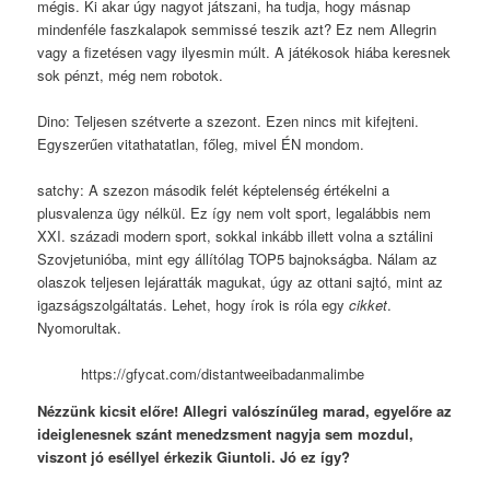
mégis. Ki akar úgy nagyot játszani, ha tudja, hogy másnap
mindenféle faszkalapok semmissé teszik azt? Ez nem Allegrin
vagy a fizetésen vagy ilyesmin múlt. A játékosok hiába keresnek
sok pénzt, még nem robotok.
Dino: Teljesen szétverte a szezont. Ezen nincs mit kifejteni.
Egyszerűen vitathatatlan, főleg, mivel ÉN mondom.
satchy: A szezon második felét képtelenség értékelni a
plusvalenza ügy nélkül. Ez így nem volt sport, legalábbis nem
XXI. századi modern sport, sokkal inkább illett volna a sztálini
Szovjetunióba, mint egy állítólag TOP5 bajnokságba. Nálam az
olaszok teljesen lejáratták magukat, úgy az ottani sajtó, mint az
igazságszolgáltatás. Lehet, hogy írok is róla egy
cikket
.
Nyomorultak.
https://gfycat.com/distantweeibadanmalimbe
Nézzünk kicsit előre! Allegri valószínűleg marad, egyelőre az
ideiglenesnek szánt menedzsment nagyja sem mozdul,
viszont jó eséllyel érkezik Giuntoli. Jó ez így?