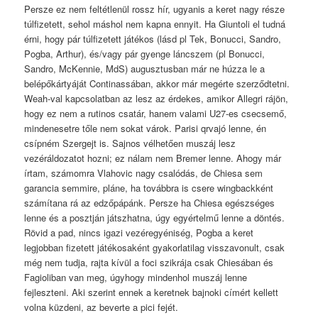
Persze ez nem feltétlenül rossz hír, ugyanis a keret nagy része
túlfizetett, sehol máshol nem kapna ennyit. Ha Giuntoli el tudná
érni, hogy pár túlfizetett játékos (lásd pl Tek, Bonucci, Sandro,
Pogba, Arthur), és/vagy pár gyenge láncszem (pl Bonucci,
Sandro, McKennie, MdS) augusztusban már ne húzza le a
belépőkártyáját Continassában, akkor már megérte szerződtetni.
Weah-val kapcsolatban az lesz az érdekes, amikor Allegri rájön,
hogy ez nem a rutinos csatár, hanem valami U27-es csecsemő,
mindenesetre tőle nem sokat várok. Parisi qrvajó lenne, én
csípném Szergejt is. Sajnos vélhetően muszáj lesz
vezéráldozatot hozni; ez nálam nem Bremer lenne. Ahogy már
írtam, számomra Vlahovic nagy csalódás, de Chiesa sem
garancia semmire, pláne, ha továbbra is csere wingbackként
számítana rá az edzőpápánk. Persze ha Chiesa egészséges
lenne és a posztján játszhatna, úgy egyértelmű lenne a döntés.
Rövid a pad, nincs igazi vezéregyéniség, Pogba a keret
legjobban fizetett játékosaként gyakorlatilag visszavonult, csak
még nem tudja, rajta kívül a foci szikrája csak Chiesában és
Fagioliban van meg, úgyhogy mindenhol muszáj lenne
fejleszteni. Aki szerint ennek a keretnek bajnoki címért kellett
volna küzdeni, az beverte a pici fejét.