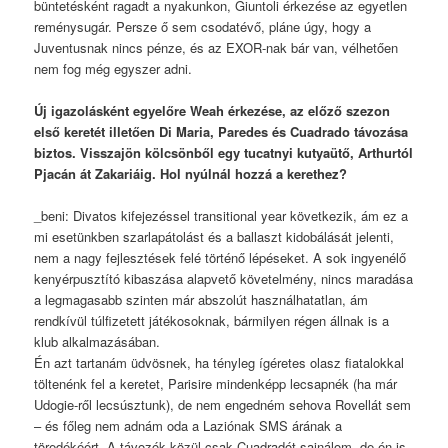
büntetésként ragadt a nyakunkon, Giuntoli érkezése az egyetlen
reménysugár. Persze ő sem csodatévő, pláne úgy, hogy a
Juventusnak nincs pénze, és az EXOR-nak bár van, vélhetően
nem fog még egyszer adni.
Új igazolásként egyelőre Weah érkezése, az előző szezon
első keretét illetően Di Maria, Paredes és Cuadrado távozása
biztos. Visszajön kölcsönből egy tucatnyi kutyaütő, Arthurtól
Pjacán át Zakariáig. Hol nyúlnál hozzá a kerethez?
_beni: Divatos kifejezéssel transitional year következik, ám ez a
mi esetünkben szarlapátolást és a ballaszt kidobálását jelenti,
nem a nagy fejlesztések felé történő lépéseket. A sok ingyenélő
kenyérpusztító kibaszása alapvető követelmény, nincs maradása
a legmagasabb szinten már abszolút használhatatlan, ám
rendkívül túlfizetett játékosoknak, bármilyen régen állnak is a
klub alkalmazásában.
Én azt tartanám üdvösnek, ha tényleg ígéretes olasz fiatalokkal
töltenénk fel a keretet, Parisire mindenképp lecsapnék (ha már
Udogie-ről lecsúsztunk), de nem engedném sehova Rovellát sem
– és főleg nem adnám oda a Laziónak SMS árának a
töredékéért. A távozók közül csak Cuadradót sajnálom, de én is