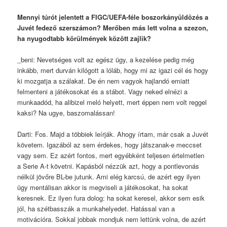
Mennyi túrót jelentett a FIGC/UEFA-féle boszorkányüldözés a
Juvét fedező szerszámon? Merőben más lett volna a szezon,
ha nyugodtabb körülmények között zajlik?
_beni: Nevetséges volt az egész ügy, a kezelése pedig még
inkább, mert durván kilógott a lóláb, hogy mi az igazi cél és hogy
ki mozgatja a szálakat. De én nem vagyok hajlandó emiatt
felmenteni a játékosokat és a stábot. Vagy neked elnézi a
munkaadód, ha alibizel meló helyett, mert éppen nem volt reggel
kaksi? Na ugye, baszomalássan!
Darti: Fos. Majd a többiek leírják. Ahogy írtam, már csak a Juvét
követem. Igazából az sem érdekes, hogy játszanak-e meccset
vagy sem. Ez azért fontos, mert egyébként teljesen értelmetlen
a Serie A-t követni. Kapásból nézzük azt, hogy a pontlevonás
nélkül jövőre BL-be jutunk. Ami elég karcsú, de azért egy ilyen
ügy mentálisan akkor is megviseli a játékosokat, ha sokat
keresnek. Ez ilyen fura dolog: ha sokat keresel, akkor sem esik
jól, ha szétbasszák a munkahelyedet. Hatással van a
motivációra. Sokkal jobbak mondjuk nem lettünk volna, de azért