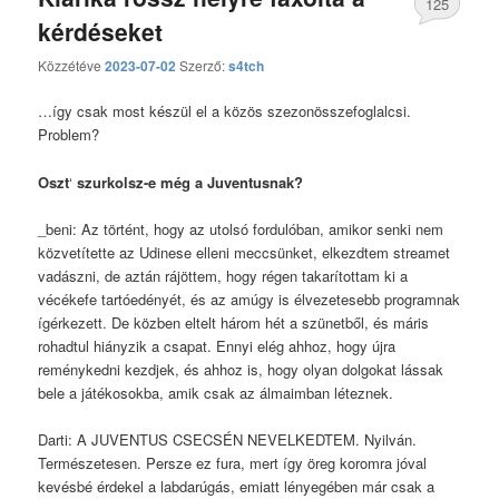
125
kérdéseket
hozzászólás
Közzétéve
2023-07-02
Szerző:
s4tch
…így csak most készül el a közös szezonösszefoglalcsi.
Problem?
Oszt
‘
szurkolsz-e még a Juventusnak?
_beni: Az történt, hogy az utolsó fordulóban, amikor senki nem
közvetítette az Udinese elleni meccsünket, elkezdtem streamet
vadászni, de aztán rájöttem, hogy régen takarítottam ki a
vécékefe tartóedényét, és az amúgy is élvezetesebb programnak
ígérkezett. De közben eltelt három hét a szünetből, és máris
rohadtul hiányzik a csapat. Ennyi elég ahhoz, hogy újra
reménykedni kezdjek, és ahhoz is, hogy olyan dolgokat lássak
bele a játékosokba, amik csak az álmaimban léteznek.
Darti: A JUVENTUS CSECSÉN NEVELKEDTEM. Nyilván.
Természetesen. Persze ez fura, mert így öreg koromra jóval
kevésbé érdekel a labdarúgás, emiatt lényegében már csak a