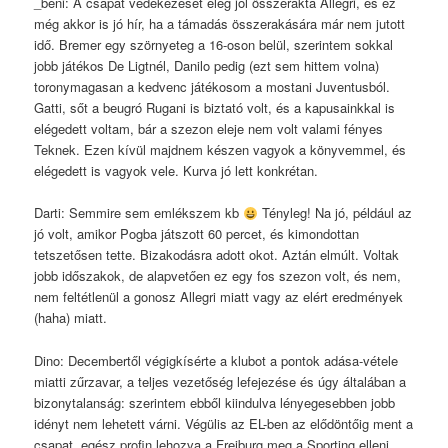
_beni: A csapat védekezését elég jól összerakta Allegri, és ez
még akkor is jó hír, ha a támadás összerakására már nem jutott
idő. Bremer egy szörnyeteg a 16-oson belül, szerintem sokkal
jobb játékos De Ligtnél, Danilo pedig (ezt sem hittem volna)
toronymagasan a kedvenc játékosom a mostani Juventusból.
Gatti, sőt a beugró Rugani is biztató volt, és a kapusainkkal is
elégedett voltam, bár a szezon eleje nem volt valami fényes
Teknek. Ezen kívül majdnem készen vagyok a könyvemmel, és
elégedett is vagyok vele. Kurva jó lett konkrétan.
Darti: Semmire sem emlékszem kb
Tényleg! Na jó, például az
jó volt, amikor Pogba játszott 60 percet, és kimondottan
tetszetősen tette. Bizakodásra adott okot. Aztán elmúlt. Voltak
jobb időszakok, de alapvetően ez egy fos szezon volt, és nem,
nem feltétlenül a gonosz Allegri miatt vagy az elért eredmények
(haha) miatt.
Dino: Decembertől végigkísérte a klubot a pontok adása-vétele
miatti zűrzavar, a teljes vezetőség lefejezése és úgy általában a
bizonytalanság: szerintem ebből kiindulva lényegesebben jobb
idényt nem lehetett várni. Végülis az EL-ben az elődöntőig ment a
csapat, egész profin lehozva a Freiburg meg a Sporting elleni