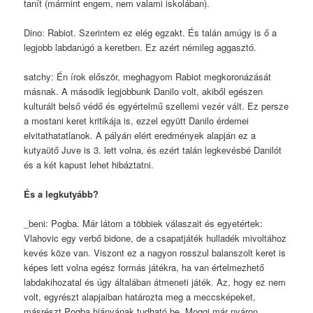
tanít (mármint engem, nem valami iskolában).
Dino: Rabiot. Szerintem ez elég egzakt. És talán amúgy is ő a
legjobb labdarúgó a keretben. Ez azért némileg aggasztó.
satchy: Én írok először, meghagyom Rabiot megkoronázását
másnak. A második legjobbunk Danilo volt, akiből egészen
kulturált belső védő és egyértelmű szellemi vezér vált. Ez persze
a mostani keret kritikája is, ezzel együtt Danilo érdemei
elvitathatatlanok. A pályán elért eredmények alapján ez a
kutyaütő Juve is 3. lett volna, és ezért talán legkevésbé Danilót
és a két kapust lehet hibáztatni.
És a legkutyább?
_beni: Pogba. Már látom a többiek válaszait és egyetértek:
Vlahovic egy verbő bidone, de a csapatjáték hulladék mivoltához
kevés köze van. Viszont ez a nagyon rosszul balanszolt keret is
képes lett volna egész formás játékra, ha van értelmezhető
labdakihozatal és úgy általában átmeneti játék. Az, hogy ez nem
volt, egyrészt alapjaiban határozta meg a meccsképeket,
másrészt Pogba hiányának tudható be. Moggi már nyáron