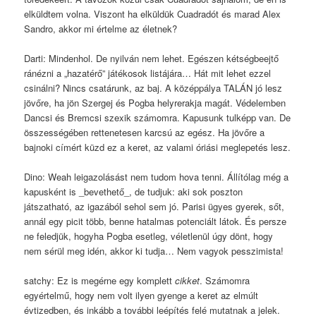
elküldtem volna. Viszont ha elküldük Cuadradót és marad Alex
Sandro, akkor mi értelme az életnek?
Darti: Mindenhol. De nyilván nem lehet. Egészen kétségbeejtő
ránézni a „hazatérő” játékosok listájára… Hát mit lehet ezzel
csinálni? Nincs csatárunk, az baj. A középpálya TALÁN jó lesz
jövőre, ha jön Szergej és Pogba helyrerakja magát. Védelemben
Dancsi és Bremcsi szexik számomra. Kapusunk tulképp van. De
összességében rettenetesen karcsú az egész. Ha jövőre a
bajnoki címért küzd ez a keret, az valami óriási meglepetés lesz.
Dino: Weah leigazolásást nem tudom hova tenni. Állítólag még a
kapusként is _bevethető_, de tudjuk: aki sok poszton
játszatható, az igazából sehol sem jó. Parisi ügyes gyerek, sőt,
annál egy picit több, benne hatalmas potenciált látok. És persze
ne feledjük, hogyha Pogba esetleg, véletlenül úgy dönt, hogy
nem sérül meg idén, akkor ki tudja… Nem vagyok pesszimista!
satchy: Ez is megérne egy komplett
cikket
. Számomra
egyértelmű, hogy nem volt ilyen gyenge a keret az elmúlt
évtizedben, és inkább a további leépítés felé mutatnak a jelek.