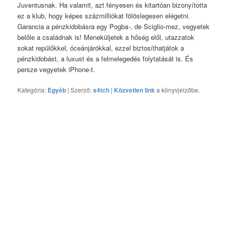
Juventusnak. Ha valamit, azt fényesen és kitartóan bizonyította
ez a klub, hogy képes százmilliókat fölöslegesen elégetni.
Garancia a pénzkidobásra egy Pogba-, de Sciglio-mez, vegyetek
belőle a családnak is! Meneküljetek a hőség elől, utazzatok
sokat repülőkkel, óceánjárókkal, ezzel biztosíthatjátok a
pénzkidobást, a luxust és a felmelegedés folytatását is. És
persze vegyetek iPhone-t.
Kategória:
Egyéb
| Szerző:
s4tch
|
Közvetlen link
a könyvjelzőbe.