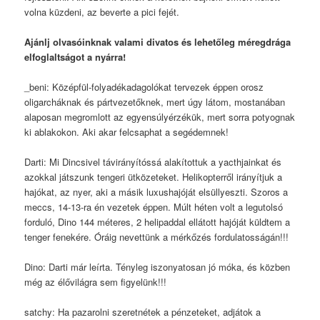
volna küzdeni, az beverte a pici fejét.
Ajánlj olvasóinknak valami divatos és lehetőleg méregdrága
elfoglaltságot a nyárra!
_beni: Középfül-folyadékadagolókat tervezek éppen orosz
oligarcháknak és pártvezetőknek, mert úgy látom, mostanában
alaposan megromlott az egyensúlyérzékük, mert sorra potyognak
ki ablakokon. Aki akar felcsaphat a segédemnek!
Darti: Mi Dincsivel távirányítóssá alakítottuk a yacthjainkat és
azokkal játszunk tengeri ütközeteket. Helikopterről irányítjuk a
hajókat, az nyer, aki a másik luxushajóját elsüllyeszti. Szoros a
meccs, 14-13-ra én vezetek éppen. Múlt héten volt a legutolsó
forduló, Dino 144 méteres, 2 helipaddal ellátott hajóját küldtem a
tenger fenekére. Óráig nevettünk a mérkőzés fordulatosságán!!!
Dino: Darti már leírta. Tényleg iszonyatosan jó móka, és közben
még az élővilágra sem figyelünk!!!
satchy: Ha pazarolni szeretnétek a pénzeteket, adjátok a