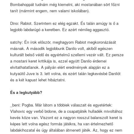
Bombahoppát tudnám még kiemelni, aki mostanában sört főzni
tanít (mármint engem, nem valami iskolában).
Dino: Rabiot. Szerintem ez elég egzakt. És talán amúgy is ő a
legjobb labdarúgó a keretben. Ez azért némileg aggasztó.
satchy: Én írok először, meghagyom Rabiot megkoronázását
másnak. A második legjobbunk Danilo volt, akiből egészen
kulturált belső védő és egyértelmű szellemi vezér vált. Ez persze
a mostani keret kritikája is, ezzel együtt Danilo érdemei
elvitathatatlanok. A pályán elért eredmények alapján ez a
kutyaütő Juve is 3. lett volna, és ezért talán legkevésbé Danilót
és a két kapust lehet hibáztatni.
És a legkutyább?
_beni: Pogba. Már látom a többiek válaszait és egyetértek:
Vlahovic egy verbő bidone, de a csapatjáték hulladék mivoltához
kevés köze van. Viszont ez a nagyon rosszul balanszolt keret is
képes lett volna egész formás játékra, ha van értelmezhető
labdakihozatal és úgy általában átmeneti játék. Az, hogy ez nem