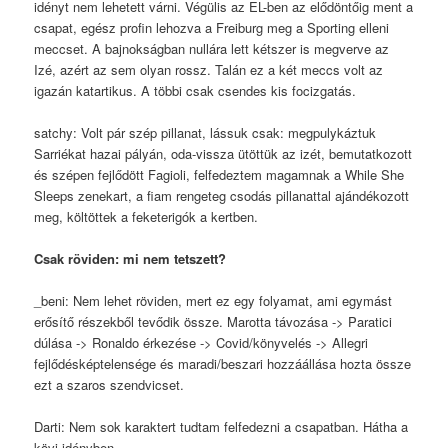
idényt nem lehetett várni. Végülis az EL-ben az elődöntőig ment a
csapat, egész profin lehozva a Freiburg meg a Sporting elleni
meccset. A bajnokságban nullára lett kétszer is megverve az
Izé, azért az sem olyan rossz. Talán ez a két meccs volt az
igazán katartikus. A többi csak csendes kis focizgatás.
satchy: Volt pár szép pillanat, lássuk csak: megpulykáztuk
Sarriékat hazai pályán, oda-vissza ütöttük az izét, bemutatkozott
és szépen fejlődött Fagioli, felfedeztem magamnak a While She
Sleeps zenekart, a fiam rengeteg csodás pillanattal ajándékozott
meg, költöttek a feketerigók a kertben.
Csak röviden: mi nem tetszett?
_beni: Nem lehet röviden, mert ez egy folyamat, ami egymást
erősítő részekből tevődik össze. Marotta távozása -> Paratici
dúlása -> Ronaldo érkezése -> Covid/könyvelés -> Allegri
fejlődésképtelensége és maradi/beszari hozzáállása hozta össze
ezt a szaros szendvicset.
Darti: Nem sok karaktert tudtam felfedezni a csapatban. Hátha a
kövi idényben.