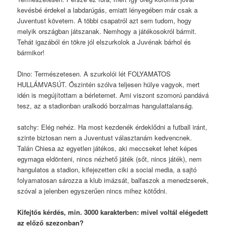
kevésbé érdekel a labdarúgás, emiatt lényegében már csak a
Juventust követem. A többi csapatról azt sem tudom, hogy
melyik országban játszanak. Nemhogy a játékosokról bármit.
Tehát igazából én tökre jól elszurkolok a Juvénak bárhol és
bármikor!
Dino: Természetesen. A szurkolói lét FOLYAMATOS
HULLÁMVASÚT. Őszintén szólva teljesen hülye vagyok, mert
idén is megújítottam a bérletemet. Ami viszont szomorú pandává
tesz, az a stadionban uralkodó borzalmas hangulattalanság.
satchy: Elég nehéz. Ha most kezdenék érdeklődni a futball iránt,
szinte biztosan nem a Juventust választanám kedvencnek.
Talán Chiesa az egyetlen játékos, aki meccseket lehet képes
egymaga eldönteni, nincs nézhető játék (sőt, nincs játék), nem
hangulatos a stadion, kifejezetten ciki a social media, a sajtó
folyamatosan sározza a klub imázsát, balfaszok a menedzserek,
szóval a jelenben egyszerűen nincs mihez kötődni.
Kifejtős kérdés, min. 3000 karakterben: mivel voltál elégedett
az előző szezonban?