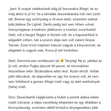
_beni: A csapat védekezését elég jól összerakta Allegri, és ez
még akkor is jó hír, ha a támadás összerakására már nem jutott
idő. Bremer egy szörnyeteg a 16-oson belül, szerintem sokkal
jobb játékos De Ligtnél, Danilo pedig (ezt sem hittem volna)
toronymagasan a kedvenc játékosom a mostani Juventusból.
Gatti, sőt a beugró Rugani is biztató volt, és a kapusainkkal is
elégedett voltam, bár a szezon eleje nem volt valami fényes
Teknek. Ezen kívül majdnem készen vagyok a könyvemmel, és
elégedett is vagyok vele. Kurva jó lett konkrétan.
Darti: Semmire sem emlékszem kb
Tényleg! Na jó, például az
jó volt, amikor Pogba játszott 60 percet, és kimondottan
tetszetősen tette. Bizakodásra adott okot. Aztán elmúlt. Voltak
jobb időszakok, de alapvetően ez egy fos szezon volt, és nem,
nem feltétlenül a gonosz Allegri miatt vagy az elért eredmények
(haha) miatt.
Dino: Decembertől végigkísérte a klubot a pontok adása-vétele
miatti zűrzavar, a teljes vezetőség lefejezése és úgy általában a
bizonytalanság: szerintem ebből kiindulva lényegesebben jobb