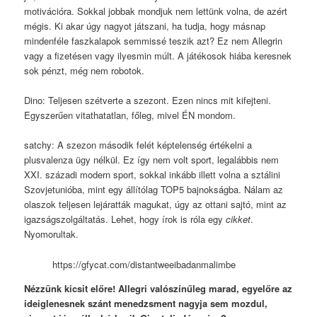
motivációra. Sokkal jobbak mondjuk nem lettünk volna, de azért
mégis. Ki akar úgy nagyot játszani, ha tudja, hogy másnap
mindenféle faszkalapok semmissé teszik azt? Ez nem Allegrin
vagy a fizetésen vagy ilyesmin múlt. A játékosok hiába keresnek
sok pénzt, még nem robotok.
Dino: Teljesen szétverte a szezont. Ezen nincs mit kifejteni.
Egyszerűen vitathatatlan, főleg, mivel ÉN mondom.
satchy: A szezon második felét képtelenség értékelni a
plusvalenza ügy nélkül. Ez így nem volt sport, legalábbis nem
XXI. századi modern sport, sokkal inkább illett volna a sztálini
Szovjetunióba, mint egy állítólag TOP5 bajnokságba. Nálam az
olaszok teljesen lejáratták magukat, úgy az ottani sajtó, mint az
igazságszolgáltatás. Lehet, hogy írok is róla egy
cikket
.
Nyomorultak.
https://gfycat.com/distantweeibadanmalimbe
Nézzünk kicsit előre! Allegri valószínűleg marad, egyelőre az
ideiglenesnek szánt menedzsment nagyja sem mozdul,