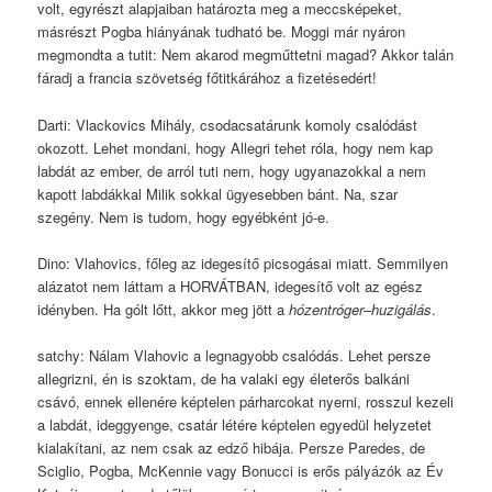
volt, egyrészt alapjaiban határozta meg a meccsképeket,
másrészt Pogba hiányának tudható be. Moggi már nyáron
megmondta a tutit: Nem akarod megműttetni magad? Akkor talán
fáradj a francia szövetség főtitkárához a fizetésedért!
Darti: Vlackovics Mihály, csodacsatárunk komoly csalódást
okozott. Lehet mondani, hogy Allegri tehet róla, hogy nem kap
labdát az ember, de arról tuti nem, hogy ugyanazokkal a nem
kapott labdákkal Milik sokkal ügyesebben bánt. Na, szar
szegény. Nem is tudom, hogy egyébként jó-e.
Dino: Vlahovics, főleg az idegesítő picsogásai miatt. Semmilyen
alázatot nem láttam a HORVÁTBAN, idegesítő volt az egész
idényben. Ha gólt lőtt, akkor meg jött a
hózentróger
–
huzigálás
.
satchy: Nálam Vlahovic a legnagyobb csalódás. Lehet persze
allegrizni, én is szoktam, de ha valaki egy életerős balkáni
csávó, ennek ellenére képtelen párharcokat nyerni, rosszul kezeli
a labdát, ideggyenge, csatár létére képtelen egyedül helyzetet
kialakítani, az nem csak az edző hibája. Persze Paredes, de
Sciglio, Pogba, McKennie vagy Bonucci is erős pályázók az Év