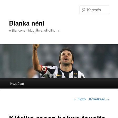
Kere
Bianka néni
A Bianconeri blog átmeneti otthona
Fő menü
Kezdőlap
Tovább az elsődleges tartalomra
Tovább a másodlagos tartalomra
Bejegyzés navigáció
←
Előző
Következő
→