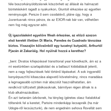
féle boszorkányüldözésnek köszönheti az állását és halmazati
büntetésként ragadt a nyakunkon, Giuntoli érkezése az egyetlen
reménysugár. Persze ő sem csodatévő, pláne úgy, hogy a
Juventusnak nincs pénze, és az EXOR-nak bár van, vélhetően
nem fog még egyszer adni.
Új igazolásként egyelőre Weah érkezése, az előző szezon
első keretét illetően Di Maria, Paredes és Cuadrado távozása
biztos. Visszajön kölcsönből egy tucatnyi kutyaütő, Arthurtól
Pjacán át Zakariáig. Hol nyúlnál hozzá a kerethez?
_beni: Divatos kifejezéssel transitional year következik, ám ez a
mi esetünkben szarlapátolást és a ballaszt kidobálását jelenti,
nem a nagy fejlesztések felé történő lépéseket. A sok ingyenélő
kenyérpusztító kibaszása alapvető követelmény, nincs maradása
a legmagasabb szinten már abszolút használhatatlan, ám
rendkívül túlfizetett játékosoknak, bármilyen régen állnak is a
klub alkalmazásában.
Én azt tartanám üdvösnek, ha tényleg ígéretes olasz fiatalokkal
töltenénk fel a keretet, Parisire mindenképp lecsapnék (ha már
Udogie-ről lecsúsztunk), de nem engedném sehova Rovellát sem