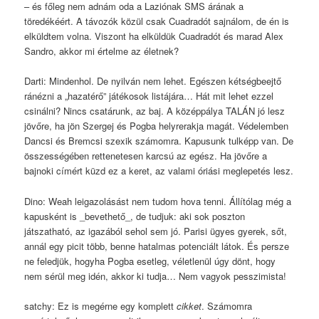
– és főleg nem adnám oda a Laziónak SMS árának a
töredékéért. A távozók közül csak Cuadradót sajnálom, de én is
elküldtem volna. Viszont ha elküldük Cuadradót és marad Alex
Sandro, akkor mi értelme az életnek?
Darti: Mindenhol. De nyilván nem lehet. Egészen kétségbeejtő
ránézni a „hazatérő” játékosok listájára… Hát mit lehet ezzel
csinálni? Nincs csatárunk, az baj. A középpálya TALÁN jó lesz
jövőre, ha jön Szergej és Pogba helyrerakja magát. Védelemben
Dancsi és Bremcsi szexik számomra. Kapusunk tulképp van. De
összességében rettenetesen karcsú az egész. Ha jövőre a
bajnoki címért küzd ez a keret, az valami óriási meglepetés lesz.
Dino: Weah leigazolásást nem tudom hova tenni. Állítólag még a
kapusként is _bevethető_, de tudjuk: aki sok poszton
játszatható, az igazából sehol sem jó. Parisi ügyes gyerek, sőt,
annál egy picit több, benne hatalmas potenciált látok. És persze
ne feledjük, hogyha Pogba esetleg, véletlenül úgy dönt, hogy
nem sérül meg idén, akkor ki tudja… Nem vagyok pesszimista!
satchy: Ez is megérne egy komplett
cikket
. Számomra