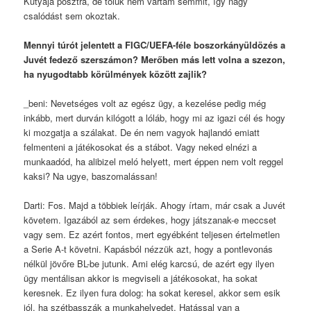
Kutyája posztra, de tőlük nem vártam semmit, így nagy
csalódást sem okoztak.
Mennyi túrót jelentett a FIGC/UEFA-féle boszorkányüldözés a
Juvét fedező szerszámon? Merőben más lett volna a szezon,
ha nyugodtabb körülmények között zajlik?
_beni: Nevetséges volt az egész ügy, a kezelése pedig még
inkább, mert durván kilógott a lóláb, hogy mi az igazi cél és hogy
ki mozgatja a szálakat. De én nem vagyok hajlandó emiatt
felmenteni a játékosokat és a stábot. Vagy neked elnézi a
munkaadód, ha alibizel meló helyett, mert éppen nem volt reggel
kaksi? Na ugye, baszomalássan!
Darti: Fos. Majd a többiek leírják. Ahogy írtam, már csak a Juvét
követem. Igazából az sem érdekes, hogy játszanak-e meccset
vagy sem. Ez azért fontos, mert egyébként teljesen értelmetlen
a Serie A-t követni. Kapásból nézzük azt, hogy a pontlevonás
nélkül jövőre BL-be jutunk. Ami elég karcsú, de azért egy ilyen
ügy mentálisan akkor is megviseli a játékosokat, ha sokat
keresnek. Ez ilyen fura dolog: ha sokat keresel, akkor sem esik
jól, ha szétbasszák a munkahelyedet. Hatással van a