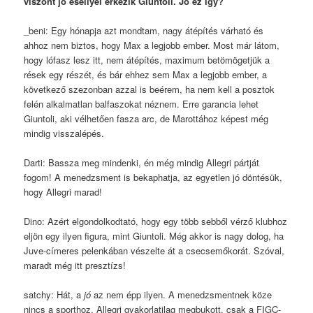
viszont jó eséllyel érkezik Giuntoli. Jó ez így?
_beni: Egy hónapja azt mondtam, nagy átépítés várható és
ahhoz nem biztos, hogy Max a legjobb ember. Most már látom,
hogy lófasz lesz itt, nem átépítés, maximum betömögetjük a
rések egy részét, és bár ehhez sem Max a legjobb ember, a
következő szezonban azzal is beérem, ha nem kell a posztok
felén alkalmatlan balfaszokat néznem. Erre garancia lehet
Giuntoli, aki vélhetően fasza arc, de Marottához képest még
mindig visszalépés.
Darti: Bassza meg mindenki, én még mindig Allegri pártját
fogom! A menedzsment is bekaphatja, az egyetlen jó döntésük,
hogy Allegri marad!
Dino: Azért elgondolkodtató, hogy egy több sebből vérző klubhoz
eljön egy ilyen figura, mint Giuntoli. Még akkor is nagy dolog, ha
Juve-címeres pelenkában vészelte át a csecsemőkorát. Szóval,
maradt még itt presztízs!
satchy: Hát, a
jó
az nem épp ilyen. A menedzsmentnek köze
nincs a sporthoz, Allegri gyakorlatilag megbukott, csak a FIGC-