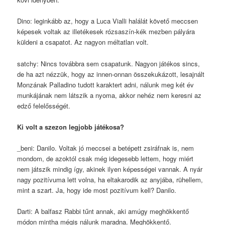
Dino: leginkább az, hogy a Luca Vialli halálát követő meccsen
képesek voltak az illetékesek rózsaszín-kék mezben pályára
küldeni a csapatot. Az nagyon méltatlan volt.
satchy: Nincs továbbra sem csapatunk. Nagyon játékos sincs,
de ha azt nézzük, hogy az innen-onnan összekukázott, lesajnált
Monzának Palladino tudott karaktert adni, nálunk meg két év
munkájának nem látszik a nyoma, akkor nehéz nem keresni az
edző felelősségét.
Ki volt a szezon legjobb játékosa?
_beni: Danilo. Voltak jó meccsei a betépett zsiráfnak is, nem
mondom, de azoktól csak még idegesebb lettem, hogy miért
nem játszik mindig így, akinek ilyen képességei vannak. A nyár
nagy pozitívuma lett volna, ha eltakarodik az anyjába, rühellem,
mint a szart. Ja, hogy ide most pozitívum kell? Danilo.
Darti: A balfasz Rabbi tűnt annak, aki amúgy meghökkentő
módon mintha mégis nálunk maradna. Meghökkentő.