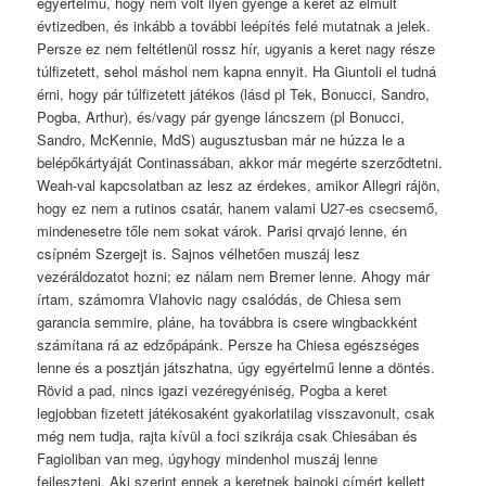
egyértelmű, hogy nem volt ilyen gyenge a keret az elmúlt
évtizedben, és inkább a további leépítés felé mutatnak a jelek.
Persze ez nem feltétlenül rossz hír, ugyanis a keret nagy része
túlfizetett, sehol máshol nem kapna ennyit. Ha Giuntoli el tudná
érni, hogy pár túlfizetett játékos (lásd pl Tek, Bonucci, Sandro,
Pogba, Arthur), és/vagy pár gyenge láncszem (pl Bonucci,
Sandro, McKennie, MdS) augusztusban már ne húzza le a
belépőkártyáját Continassában, akkor már megérte szerződtetni.
Weah-val kapcsolatban az lesz az érdekes, amikor Allegri rájön,
hogy ez nem a rutinos csatár, hanem valami U27-es csecsemő,
mindenesetre tőle nem sokat várok. Parisi qrvajó lenne, én
csípném Szergejt is. Sajnos vélhetően muszáj lesz
vezéráldozatot hozni; ez nálam nem Bremer lenne. Ahogy már
írtam, számomra Vlahovic nagy csalódás, de Chiesa sem
garancia semmire, pláne, ha továbbra is csere wingbackként
számítana rá az edzőpápánk. Persze ha Chiesa egészséges
lenne és a posztján játszhatna, úgy egyértelmű lenne a döntés.
Rövid a pad, nincs igazi vezéregyéniség, Pogba a keret
legjobban fizetett játékosaként gyakorlatilag visszavonult, csak
még nem tudja, rajta kívül a foci szikrája csak Chiesában és
Fagioliban van meg, úgyhogy mindenhol muszáj lenne
fejleszteni. Aki szerint ennek a keretnek bajnoki címért kellett