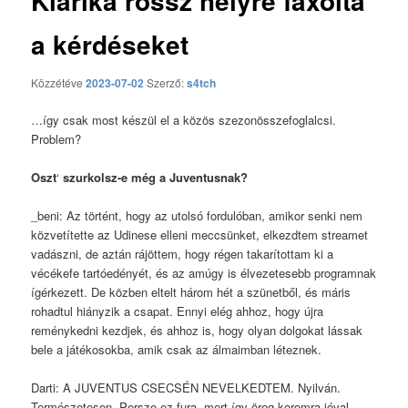
Klárika rossz helyre faxolta
a kérdéseket
Közzétéve
2023-07-02
Szerző:
s4tch
…így csak most készül el a közös szezonösszefoglalcsi.
Problem?
Oszt
‘
szurkolsz-e még a Juventusnak?
_beni: Az történt, hogy az utolsó fordulóban, amikor senki nem
közvetítette az Udinese elleni meccsünket, elkezdtem streamet
vadászni, de aztán rájöttem, hogy régen takarítottam ki a
vécékefe tartóedényét, és az amúgy is élvezetesebb programnak
ígérkezett. De közben eltelt három hét a szünetből, és máris
rohadtul hiányzik a csapat. Ennyi elég ahhoz, hogy újra
reménykedni kezdjek, és ahhoz is, hogy olyan dolgokat lássak
bele a játékosokba, amik csak az álmaimban léteznek.
Darti: A JUVENTUS CSECSÉN NEVELKEDTEM. Nyilván.
Természetesen. Persze ez fura, mert így öreg koromra jóval