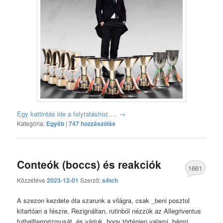
Egy kattintás ide a folytatáshoz….
→
Kategória:
Egyéb
|
747 hozzászólás
Conteók (boccs) és reakciók
1661
Közzétéve
2023-12-01
Szerző:
s4tch
hozzászólás
A szezon kezdete óta szarunk a világra, csak _beni posztol
kitartóan a fészre. Rezignáltan, rutinból nézzük az Allegriventus
futballterrorizmusát, és várjuk, hogy történjen valami, bármi,