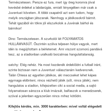
Természetesen. Persze ez fura, mert így öreg koromra jóval
kevésbé érdekel a labdarúgás, emiatt lényegében már csak a
Juventust követem. A többi csapatról azt sem tudom, hogy
melyik országban játszanak. Nemhogy a játékosokról bármit.
Tehát igazából én tökre jól elszurkolok a Juvénak bárhol és
bármikor!
Dino: Természetesen. A szurkolói lét FOLYAMATOS
HULLÁMVASÚT. Őszintén szólva teljesen hülye vagyok, mert
idén is megújítottam a bérletemet. Ami viszont szomorú pandává
tesz, az a stadionban uralkodó borzalmas hangulattalanság.
satchy: Elég nehéz. Ha most kezdenék érdeklődni a futball iránt,
szinte biztosan nem a Juventust választanám kedvencnek.
Talán Chiesa az egyetlen játékos, aki meccseket lehet képes
egymaga eldönteni, nincs nézhető játék (sőt, nincs játék), nem
hangulatos a stadion, kifejezetten ciki a social media, a sajtó
folyamatosan sározza a klub imázsát, balfaszok a menedzserek,
szóval a jelenben egyszerűen nincs mihez kötődni.
Kifejtős kérdés, min. 3000 karakterben: mivel voltál elégedett