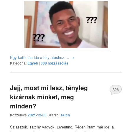
Egy kattintás ide a folytatáshoz….
→
Kategória:
Egyéb
|
308 hozzászólás
Jajj, most mi lesz, tényleg
826
kizárnak minket, meg
hozzászólás
minden?
Közzétéve
2021-12-03
Szerző:
s4tch
Sziasztok, satchy vagyok, juventino. Régen írtam már ide, a