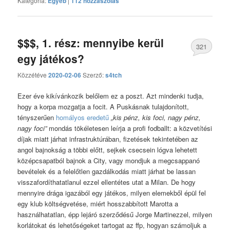
Kategória:
Egyéb
|
112 hozzászólás
$$$, 1. rész: mennyibe kerül
321
egy játékos?
hozzászólás
Közzétéve
2020-02-06
Szerző:
s4tch
Ezer éve kikívánkozik belőlem ez a poszt. Azt mindenki tudja,
hogy a korpa mozgatja a focit. A Puskásnak tulajdonított,
tényszerűen
homályos eredetű
„kis pénz, kis foci, nagy pénz,
nagy foci”
mondás tökéletesen leírja a profi fodballt: a közvetítési
díjak miatt járhat infrastruktúrában, fizetések tekintetében az
angol bajnokság a többi előtt, sejkek csecsein lógva lehetett
középcsapatból bajnok a City, vagy mondjuk a megcsappanó
bevételek és a felelőtlen gazdálkodás miatt járhat be lassan
visszafordíthatatlanul ezzel ellentétes utat a Milan. De hogy
mennyire drága igazából egy játékos, milyen elemekből épül fel
egy klub költségvetése, miért hosszabbított Marotta a
használhatatlan, épp lejáró szerződésű Jorge Martinezzel, milyen
korlátokat és lehetőségeket tartogat az ffp, hogyan számoljuk a