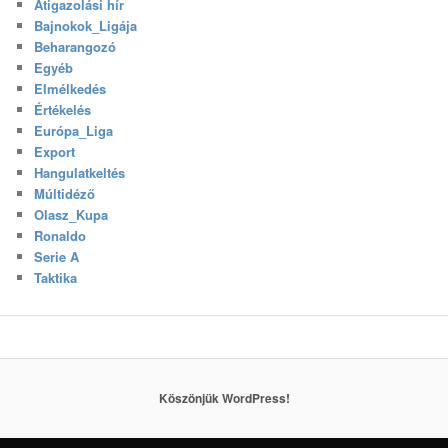
Átigazolási hír
Bajnokok_Ligája
Beharangozó
Egyéb
Elmélkedés
Értékelés
Európa_Liga
Export
Hangulatkeltés
Múltidéző
Olasz_Kupa
Ronaldo
Serie A
Taktika
Köszönjük WordPress!