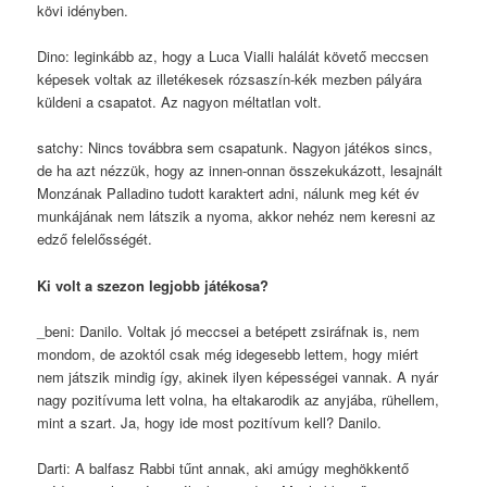
kövi idényben.
Dino: leginkább az, hogy a Luca Vialli halálát követő meccsen
képesek voltak az illetékesek rózsaszín-kék mezben pályára
küldeni a csapatot. Az nagyon méltatlan volt.
satchy: Nincs továbbra sem csapatunk. Nagyon játékos sincs,
de ha azt nézzük, hogy az innen-onnan összekukázott, lesajnált
Monzának Palladino tudott karaktert adni, nálunk meg két év
munkájának nem látszik a nyoma, akkor nehéz nem keresni az
edző felelősségét.
Ki volt a szezon legjobb játékosa?
_beni: Danilo. Voltak jó meccsei a betépett zsiráfnak is, nem
mondom, de azoktól csak még idegesebb lettem, hogy miért
nem játszik mindig így, akinek ilyen képességei vannak. A nyár
nagy pozitívuma lett volna, ha eltakarodik az anyjába, rühellem,
mint a szart. Ja, hogy ide most pozitívum kell? Danilo.
Darti: A balfasz Rabbi tűnt annak, aki amúgy meghökkentő