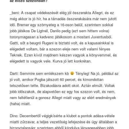
az előző szezonban?
_beni: A csapat védekezését elég jól összerakta Allegri, és ez
még akkor is jó hír, ha a támadás összerakására már nem jutott
idő. Bremer egy szörnyeteg a 16-oson belül, szerintem sokkal
jobb játékos De Ligtnél, Danilo pedig (ezt sem hittem volna)
toronymagasan a kedvenc játékosom a mostani Juventusból.
Gatti, sőt a beugró Rugani is biztató volt, és a kapusainkkal is
elégedett voltam, bár a szezon eleje nem volt valami fényes
Teknek. Ezen kívül majdnem készen vagyok a könyvemmel, és
elégedett is vagyok vele. Kurva jó lett konkrétan.
Darti: Semmire sem emlékszem kb
Tényleg! Na jó, például az
jó volt, amikor Pogba játszott 60 percet, és kimondottan
tetszetősen tette. Bizakodásra adott okot. Aztán elmúlt. Voltak
jobb időszakok, de alapvetően ez egy fos szezon volt, és nem,
nem feltétlenül a gonosz Allegri miatt vagy az elért eredmények
(haha) miatt.
Dino: Decembertől végigkísérte a klubot a pontok adása-vétele
miatti zűrzavar, a teljes vezetőség lefejezése és úgy általában a
bizonytalanság: szerintem ebből kiindulva lényegesebben jobb