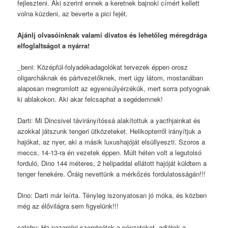
fejleszteni. Aki szerint ennek a keretnek bajnoki címért kellett
volna küzdeni, az beverte a pici fejét.
Ajánlj olvasóinknak valami divatos és lehetőleg méregdrága
elfoglaltságot a nyárra!
_beni: Középfül-folyadékadagolókat tervezek éppen orosz
oligarcháknak és pártvezetőknek, mert úgy látom, mostanában
alaposan megromlott az egyensúlyérzékük, mert sorra potyognak
ki ablakokon. Aki akar felcsaphat a segédemnek!
Darti: Mi Dincsivel távirányítóssá alakítottuk a yacthjainkat és
azokkal játszunk tengeri ütközeteket. Helikopterről irányítjuk a
hajókat, az nyer, aki a másik luxushajóját elsüllyeszti. Szoros a
meccs, 14-13-ra én vezetek éppen. Múlt héten volt a legutolsó
forduló, Dino 144 méteres, 2 helipaddal ellátott hajóját küldtem a
tenger fenekére. Óráig nevettünk a mérkőzés fordulatosságán!!!
Dino: Darti már leírta. Tényleg iszonyatosan jó móka, és közben
még az élővilágra sem figyelünk!!!
satchy: Ha pazarolni szeretnétek a pénzeteket, adjátok a