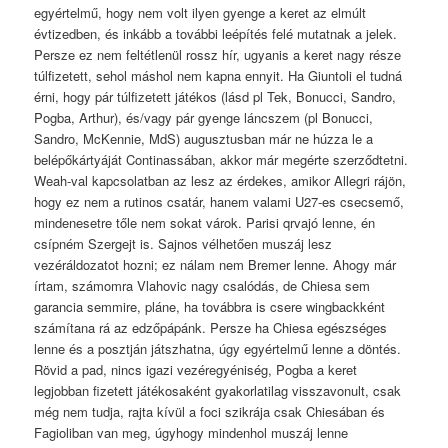
egyértelmű, hogy nem volt ilyen gyenge a keret az elmúlt
évtizedben, és inkább a további leépítés felé mutatnak a jelek.
Persze ez nem feltétlenül rossz hír, ugyanis a keret nagy része
túlfizetett, sehol máshol nem kapna ennyit. Ha Giuntoli el tudná
érni, hogy pár túlfizetett játékos (lásd pl Tek, Bonucci, Sandro,
Pogba, Arthur), és/vagy pár gyenge láncszem (pl Bonucci,
Sandro, McKennie, MdS) augusztusban már ne húzza le a
belépőkártyáját Continassában, akkor már megérte szerződtetni.
Weah-val kapcsolatban az lesz az érdekes, amikor Allegri rájön,
hogy ez nem a rutinos csatár, hanem valami U27-es csecsemő,
mindenesetre tőle nem sokat várok. Parisi qrvajó lenne, én
csípném Szergejt is. Sajnos vélhetően muszáj lesz
vezéráldozatot hozni; ez nálam nem Bremer lenne. Ahogy már
írtam, számomra Vlahovic nagy csalódás, de Chiesa sem
garancia semmire, pláne, ha továbbra is csere wingbackként
számítana rá az edzőpápánk. Persze ha Chiesa egészséges
lenne és a posztján játszhatna, úgy egyértelmű lenne a döntés.
Rövid a pad, nincs igazi vezéregyéniség, Pogba a keret
legjobban fizetett játékosaként gyakorlatilag visszavonult, csak
még nem tudja, rajta kívül a foci szikrája csak Chiesában és
Fagioliban van meg, úgyhogy mindenhol muszáj lenne