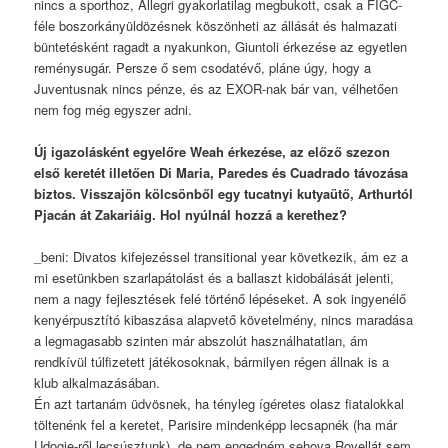
nincs a sporthoz, Allegri gyakorlatilag megbukott, csak a FIGC-
féle boszorkányüldözésnek köszönheti az állását és halmazati
büntetésként ragadt a nyakunkon, Giuntoli érkezése az egyetlen
reménysugár. Persze ő sem csodatévő, pláne úgy, hogy a
Juventusnak nincs pénze, és az EXOR-nak bár van, vélhetően
nem fog még egyszer adni.
Új igazolásként egyelőre Weah érkezése, az előző szezon
első keretét illetően Di Maria, Paredes és Cuadrado távozása
biztos. Visszajön kölcsönből egy tucatnyi kutyaütő, Arthurtól
Pjacán át Zakariáig. Hol nyúlnál hozzá a kerethez?
_beni: Divatos kifejezéssel transitional year következik, ám ez a
mi esetünkben szarlapátolást és a ballaszt kidobálását jelenti,
nem a nagy fejlesztések felé történő lépéseket. A sok ingyenélő
kenyérpusztító kibaszása alapvető követelmény, nincs maradása
a legmagasabb szinten már abszolút használhatatlan, ám
rendkívül túlfizetett játékosoknak, bármilyen régen állnak is a
klub alkalmazásában.
Én azt tartanám üdvösnek, ha tényleg ígéretes olasz fiatalokkal
töltenénk fel a keretet, Parisire mindenképp lecsapnék (ha már
Udogie-ről lecsúsztunk), de nem engedném sehova Rovellát sem