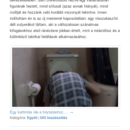
figurának festett, mind stílusát (azaz annak hiányát), mind
múltját és hozzánk való korábbi viszonyát tekintve. Innen
indítottam én is az új mesterrel kapcsolatban: egy visszataszító
déli sutyerákot láttam, aki a változatosan szánalmas
kifogásokhoz első ránézésre jobban értett, mint a rotációhoz és a
különböző taktikai felállások alkalmazásához.
Egy kattintás ide a folytatáshoz….
→
Kategória:
Egyéb
|
565 hozzászólás