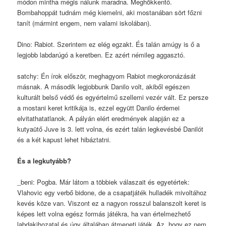
módon mintha mégis nálunk maradna. Meghökkentő.
Bombahoppát tudnám még kiemelni, aki mostanában sört főzni
tanít (mármint engem, nem valami iskolában).
Dino: Rabiot. Szerintem ez elég egzakt. És talán amúgy is ő a
legjobb labdarúgó a keretben. Ez azért némileg aggasztó.
satchy: Én írok először, meghagyom Rabiot megkoronázását
másnak. A második legjobbunk Danilo volt, akiből egészen
kulturált belső védő és egyértelmű szellemi vezér vált. Ez persze
a mostani keret kritikája is, ezzel együtt Danilo érdemei
elvitathatatlanok. A pályán elért eredmények alapján ez a
kutyaütő Juve is 3. lett volna, és ezért talán legkevésbé Danilót
és a két kapust lehet hibáztatni.
És a legkutyább?
_beni: Pogba. Már látom a többiek válaszait és egyetértek:
Vlahovic egy verbő bidone, de a csapatjáték hulladék mivoltához
kevés köze van. Viszont ez a nagyon rosszul balanszolt keret is
képes lett volna egész formás játékra, ha van értelmezhető
labdakihozatal és úgy általában átmeneti játék. Az, hogy ez nem