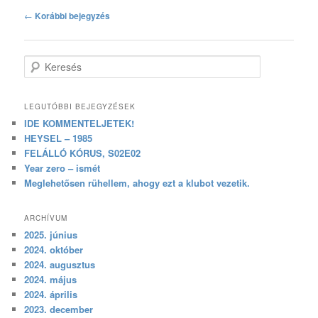
Bejegyzés navigáció
←
Korábbi bejegyzés
Keresés
LEGUTÓBBI BEJEGYZÉSEK
IDE KOMMENTELJETEK!
HEYSEL – 1985
FELÁLLÓ KÓRUS, S02E02
Year zero – ismét
Meglehetősen rühellem, ahogy ezt a klubot vezetik.
ARCHÍVUM
2025. június
2024. október
2024. augusztus
2024. május
2024. április
2023. december