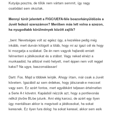
Kutyája posztra, de tőlük nem vártam semmit, így nagy
csalódást sem okoztak.
Mennyi túrót jelentett a FIGC/UEFA-féle boszorkányüldözés a
Juvét fedező szerszámon? Merőben más lett volna a szezon,
ha nyugodtabb körülmények között zajlik?
_beni: Nevetséges volt az egész ügy, a kezelése pedig még
inkább, mert durván kilógott a lóláb, hogy mi az igazi cél és hogy
ki mozgatja a szálakat. De én nem vagyok hajlandó emiatt
felmenteni a játékosokat és a stábot. Vagy neked elnézi a
munkaadód, ha alibizel meló helyett, mert éppen nem volt reggel
kaksi? Na ugye, baszomalássan!
Darti: Fos. Majd a többiek leírják. Ahogy írtam, már csak a Juvét
követem. Igazából az sem érdekes, hogy játszanak-e meccset
vagy sem. Ez azért fontos, mert egyébként teljesen értelmetlen
a Serie A-t követni. Kapásból nézzük azt, hogy a pontlevonás
nélkül jövőre BL-be jutunk. Ami elég karcsú, de azért egy ilyen
ügy mentálisan akkor is megviseli a játékosokat, ha sokat
keresnek. Ez ilyen fura dolog: ha sokat keresel, akkor sem esik