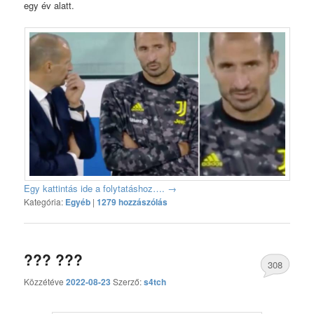
egy év alatt.
Egy kattintás ide a folytatáshoz….
→
Kategória:
Egyéb
|
1279 hozzászólás
??? ???
308
Közzétéve
2022-08-23
Szerző:
s4tch
hozzászólás