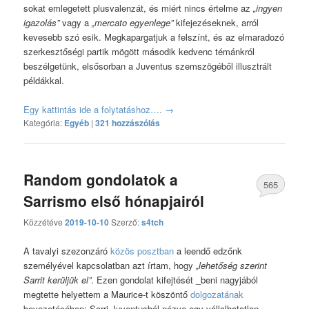
sokat emlegetett plusvalenzát, és miért nincs értelme az
„ingyen
igazolás”
vagy a
„mercato egyenlege”
kifejezéseknek, arról
kevesebb szó esik. Megkapargatjuk a felszínt, és az elmaradozó
szerkesztőségi partik mögött második kedvenc témánkról
beszélgetünk, elsősorban a Juventus szemszögéből illusztrált
példákkal.
Egy kattintás ide a folytatáshoz….
→
Kategória:
Egyéb
|
321 hozzászólás
Random gondolatok a
565
Sarrismo első hónapjairól
hozzászólás
Közzétéve
2019-10-10
Szerző:
s4tch
A tavalyi szezonzáró
közös posztban
a leendő edzőnk
személyével kapcsolatban azt írtam, hogy
„lehetőség szerint
Sarrit kerüljük el”
. Ezen gondolat kifejtését _beni nagyjából
megtette helyettem a Maurice-t köszöntő
dolgozatának
bevezetésében: Sarri Juventusból nézve egy vállalhatatlan