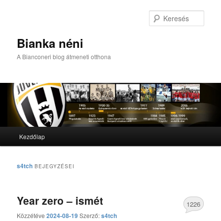
Kere
Bianka néni
A Bianconeri blog átmeneti otthona
Fő menü
Kezdőlap
Tovább az elsődleges tartalomra
Tovább a másodlagos tartalomra
s4tch
BEJEGYZÉSEI
Year zero – ismét
1226
Közzétéve
2024-08-19
Szerző:
s4tch