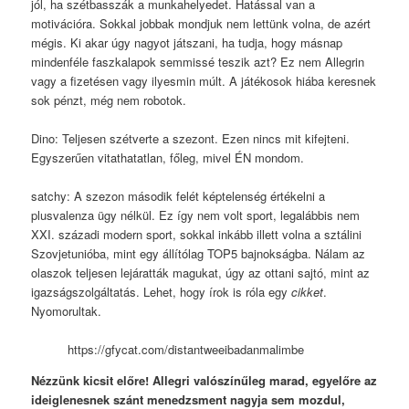
jól, ha szétbasszák a munkahelyedet. Hatással van a
motivációra. Sokkal jobbak mondjuk nem lettünk volna, de azért
mégis. Ki akar úgy nagyot játszani, ha tudja, hogy másnap
mindenféle faszkalapok semmissé teszik azt? Ez nem Allegrin
vagy a fizetésen vagy ilyesmin múlt. A játékosok hiába keresnek
sok pénzt, még nem robotok.
Dino: Teljesen szétverte a szezont. Ezen nincs mit kifejteni.
Egyszerűen vitathatatlan, főleg, mivel ÉN mondom.
satchy: A szezon második felét képtelenség értékelni a
plusvalenza ügy nélkül. Ez így nem volt sport, legalábbis nem
XXI. századi modern sport, sokkal inkább illett volna a sztálini
Szovjetunióba, mint egy állítólag TOP5 bajnokságba. Nálam az
olaszok teljesen lejáratták magukat, úgy az ottani sajtó, mint az
igazságszolgáltatás. Lehet, hogy írok is róla egy
cikket
.
Nyomorultak.
https://gfycat.com/distantweeibadanmalimbe
Nézzünk kicsit előre! Allegri valószínűleg marad, egyelőre az
ideiglenesnek szánt menedzsment nagyja sem mozdul,