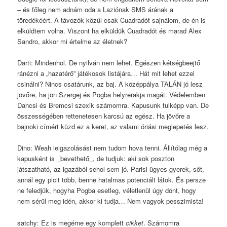
– és főleg nem adnám oda a Laziónak SMS árának a
töredékéért. A távozók közül csak Cuadradót sajnálom, de én is
elküldtem volna. Viszont ha elküldük Cuadradót és marad Alex
Sandro, akkor mi értelme az életnek?
Darti: Mindenhol. De nyilván nem lehet. Egészen kétségbeejtő
ránézni a „hazatérő” játékosok listájára… Hát mit lehet ezzel
csinálni? Nincs csatárunk, az baj. A középpálya TALÁN jó lesz
jövőre, ha jön Szergej és Pogba helyrerakja magát. Védelemben
Dancsi és Bremcsi szexik számomra. Kapusunk tulképp van. De
összességében rettenetesen karcsú az egész. Ha jövőre a
bajnoki címért küzd ez a keret, az valami óriási meglepetés lesz.
Dino: Weah leigazolásást nem tudom hova tenni. Állítólag még a
kapusként is _bevethető_, de tudjuk: aki sok poszton
játszatható, az igazából sehol sem jó. Parisi ügyes gyerek, sőt,
annál egy picit több, benne hatalmas potenciált látok. És persze
ne feledjük, hogyha Pogba esetleg, véletlenül úgy dönt, hogy
nem sérül meg idén, akkor ki tudja… Nem vagyok pesszimista!
satchy: Ez is megérne egy komplett
cikket
. Számomra