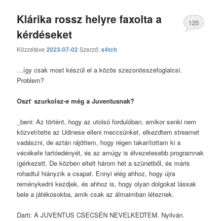
Klárika rossz helyre faxolta a
125
kérdéseket
hozzászólás
Közzétéve
2023-07-02
Szerző:
s4tch
…így csak most készül el a közös szezonösszefoglalcsi.
Problem?
Oszt
‘
szurkolsz-e még a Juventusnak?
_beni: Az történt, hogy az utolsó fordulóban, amikor senki nem
közvetítette az Udinese elleni meccsünket, elkezdtem streamet
vadászni, de aztán rájöttem, hogy régen takarítottam ki a
vécékefe tartóedényét, és az amúgy is élvezetesebb programnak
ígérkezett. De közben eltelt három hét a szünetből, és máris
rohadtul hiányzik a csapat. Ennyi elég ahhoz, hogy újra
reménykedni kezdjek, és ahhoz is, hogy olyan dolgokat lássak
bele a játékosokba, amik csak az álmaimban léteznek.
Darti: A JUVENTUS CSECSÉN NEVELKEDTEM. Nyilván.