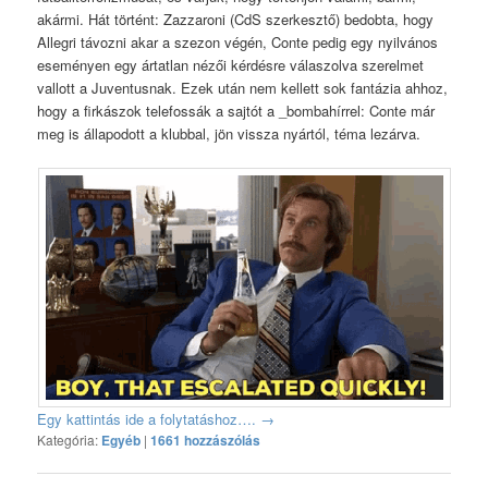
akármi. Hát történt: Zazzaroni (CdS szerkesztő) bedobta, hogy
Allegri távozni akar a szezon végén, Conte pedig egy nyilvános
eseményen egy ártatlan nézői kérdésre válaszolva szerelmet
vallott a Juventusnak. Ezek után nem kellett sok fantázia ahhoz,
hogy a firkászok telefossák a sajtót a _bombahírrel: Conte már
meg is állapodott a klubbal, jön vissza nyártól, téma lezárva.
Egy kattintás ide a folytatáshoz….
→
Kategória:
Egyéb
|
1661 hozzászólás