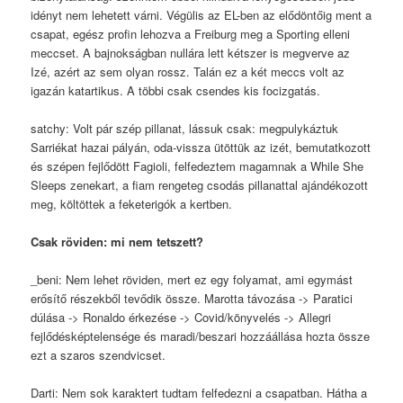
idényt nem lehetett várni. Végülis az EL-ben az elődöntőig ment a
csapat, egész profin lehozva a Freiburg meg a Sporting elleni
meccset. A bajnokságban nullára lett kétszer is megverve az
Izé, azért az sem olyan rossz. Talán ez a két meccs volt az
igazán katartikus. A többi csak csendes kis focizgatás.
satchy: Volt pár szép pillanat, lássuk csak: megpulykáztuk
Sarriékat hazai pályán, oda-vissza ütöttük az izét, bemutatkozott
és szépen fejlődött Fagioli, felfedeztem magamnak a While She
Sleeps zenekart, a fiam rengeteg csodás pillanattal ajándékozott
meg, költöttek a feketerigók a kertben.
Csak röviden: mi nem tetszett?
_beni: Nem lehet röviden, mert ez egy folyamat, ami egymást
erősítő részekből tevődik össze. Marotta távozása -> Paratici
dúlása -> Ronaldo érkezése -> Covid/könyvelés -> Allegri
fejlődésképtelensége és maradi/beszari hozzáállása hozta össze
ezt a szaros szendvicset.
Darti: Nem sok karaktert tudtam felfedezni a csapatban. Hátha a