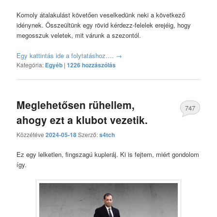
hozzászólás
Komoly átalakulást követően veselkedünk neki a következő
idénynek. Összeültünk egy rövid kérdezz-felelek erejéig, hogy
megosszuk veletek, mit várunk a szezontól.
Egy kattintás ide a folytatáshoz….
→
Kategória:
Egyéb
|
1226 hozzászólás
Meglehetősen rühellem,
747
ahogy ezt a klubot vezetik.
hozzászólás
Közzétéve
2024-05-18
Szerző:
s4tch
Ez egy lelketlen, fingszagú kupleráj. Ki is fejtem, miért gondolom
így.