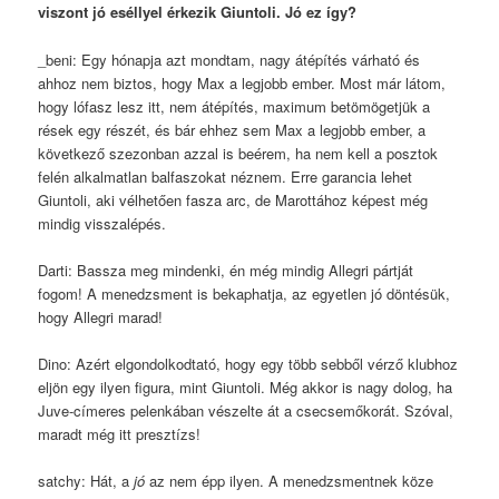
viszont jó eséllyel érkezik Giuntoli. Jó ez így?
_beni: Egy hónapja azt mondtam, nagy átépítés várható és
ahhoz nem biztos, hogy Max a legjobb ember. Most már látom,
hogy lófasz lesz itt, nem átépítés, maximum betömögetjük a
rések egy részét, és bár ehhez sem Max a legjobb ember, a
következő szezonban azzal is beérem, ha nem kell a posztok
felén alkalmatlan balfaszokat néznem. Erre garancia lehet
Giuntoli, aki vélhetően fasza arc, de Marottához képest még
mindig visszalépés.
Darti: Bassza meg mindenki, én még mindig Allegri pártját
fogom! A menedzsment is bekaphatja, az egyetlen jó döntésük,
hogy Allegri marad!
Dino: Azért elgondolkodtató, hogy egy több sebből vérző klubhoz
eljön egy ilyen figura, mint Giuntoli. Még akkor is nagy dolog, ha
Juve-címeres pelenkában vészelte át a csecsemőkorát. Szóval,
maradt még itt presztízs!
satchy: Hát, a
jó
az nem épp ilyen. A menedzsmentnek köze