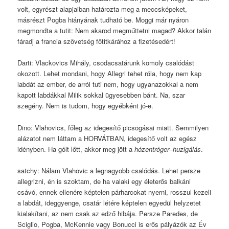
volt, egyrészt alapjaiban határozta meg a meccsképeket,
másrészt Pogba hiányának tudható be. Moggi már nyáron
megmondta a tutit: Nem akarod megműttetni magad? Akkor talán
fáradj a francia szövetség főtitkárához a fizetésedért!
Darti: Vlackovics Mihály, csodacsatárunk komoly csalódást
okozott. Lehet mondani, hogy Allegri tehet róla, hogy nem kap
labdát az ember, de arról tuti nem, hogy ugyanazokkal a nem
kapott labdákkal Milik sokkal ügyesebben bánt. Na, szar
szegény. Nem is tudom, hogy egyébként jó-e.
Dino: Vlahovics, főleg az idegesítő picsogásai miatt. Semmilyen
alázatot nem láttam a HORVÁTBAN, idegesítő volt az egész
idényben. Ha gólt lőtt, akkor meg jött a
hózentróger
–
huzigálás
.
satchy: Nálam Vlahovic a legnagyobb csalódás. Lehet persze
allegrizni, én is szoktam, de ha valaki egy életerős balkáni
csávó, ennek ellenére képtelen párharcokat nyerni, rosszul kezeli
a labdát, ideggyenge, csatár létére képtelen egyedül helyzetet
kialakítani, az nem csak az edző hibája. Persze Paredes, de
Sciglio, Pogba, McKennie vagy Bonucci is erős pályázók az Év