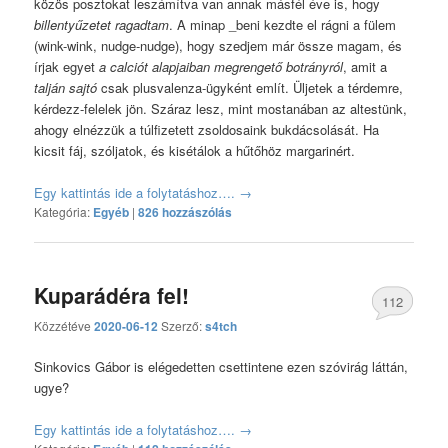
közös posztokat leszámítva van annak másfél éve is, hogy
billentyűzetet ragadtam
. A minap _beni kezdte el rágni a fülem
(wink-wink, nudge-nudge), hogy szedjem már össze magam, és
írjak egyet
a calciót alapjaiban megrengető botrányról
, amit a
talján sajtó
csak plusvalenza-ügyként említ. Üljetek a térdemre,
kérdezz-felelek jön. Száraz lesz, mint mostanában az altestünk,
ahogy elnézzük a túlfizetett zsoldosaink bukdácsolását. Ha
kicsit fáj, szóljatok, és kisétálok a hűtőhöz margarinért.
Egy kattintás ide a folytatáshoz….
→
Kategória:
Egyéb
|
826 hozzászólás
Kuparádéra fel!
112
Közzétéve
2020-06-12
Szerző:
s4tch
hozzászólás
Sinkovics Gábor is elégedetten csettintene ezen szóvirág láttán,
ugye?
Egy kattintás ide a folytatáshoz….
→