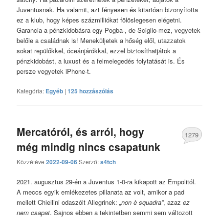
Juventusnak. Ha valamit, azt fényesen és kitartóan bizonyította
ez a klub, hogy képes százmilliókat fölöslegesen elégetni.
Garancia a pénzkidobásra egy Pogba-, de Sciglio-mez, vegyetek
belőle a családnak is! Meneküljetek a hőség elől, utazzatok
sokat repülőkkel, óceánjárókkal, ezzel biztosíthatjátok a
pénzkidobást, a luxust és a felmelegedés folytatását is. És
persze vegyetek iPhone-t.
Kategória:
Egyéb
|
125 hozzászólás
Mercatóról, és arról, hogy
1279
még mindig nincs csapatunk
hozzászólás
Közzétéve
2022-09-06
Szerző:
s4tch
2021. augusztus 29-én a Juventus 1-0-ra kikapott az Empolitól.
A meccs egyik emlékezetes pillanata az volt, amikor a pad
mellett Chiellini odaszólt Allegrinek:
„non è squadra”
, azaz
ez
nem csapat
. Sajnos ebben a tekintetben semmi sem változott