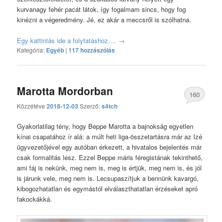
kurvanagy fehér pacát látok, így fogalmam sincs, hogy fog
kinézni a végeredmény. Jé, ez akár a meccsről is szólhatna.
Egy kattintás ide a folytatáshoz….
→
Kategória:
Egyéb
|
117 hozzászólás
Marotta Mordorban
160
Közzétéve
2018-12-03
Szerző:
s4tch
hozzászólás
Gyakorlatilag tény, hogy Beppe Marotta a bajnokság egyetlen
kínai csapatához ír alá: a múlt heti liga-összetartásra már az Izé
ügyvezetőjével egy autóban érkezett, a hivatalos bejelentés már
csak formalitás lesz. Ezzel Beppe máris féregistának tekinthető,
ami fáj is nekünk, meg nem is, meg is értjük, meg nem is, és jól
is járunk vele, meg nem is. Lecsupaszítjuk a bennünk kavargó,
kibogozhatatlan és egymástól elválaszthatatlan érzéseket apró
fakockákká.