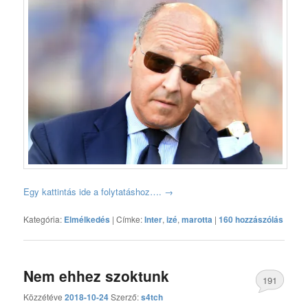
Egy kattintás ide a folytatáshoz….
→
Kategória:
Elmélkedés
|
Címke:
Inter
,
izé
,
marotta
|
160 hozzászólás
Nem ehhez szoktunk
191
Közzétéve
2018-10-24
Szerző:
s4tch
hozzászólás