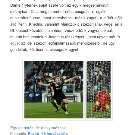
Dame (Tylernek saját széfe volt az egyik megsemmisült
szárnyban, Dina meg szeretett néha beugrani az egyik
ministráns fiúhoz, most kereshetnek másik zugot), a műtét előtt
álló Perin, Khedira, valamint Mandzukic szezonjának vége, és a
BL-kiesést követően jelentőset veszítettünk vagyonunkból,
miután bezuhantak a Juventus részvényei. _beni ugyan már
írt
egyet
az idei szezon legfájdalmasabb mérkőzéséről, de úgy
gondoltuk, közösen is picsogunk egyet.
Egy kattintás ide a folytatáshoz….
→
Kategória:
Egyéb
|
16 hozzászólás