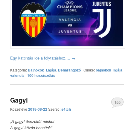
Egy kattintás ide a folytatáshoz….
→
Kategória:
Bajnokok_Ligája
,
Beharangozó
|
Címke:
bajnokok_ligája
,
valencia
|
100 hozzászólás
Gagyi
155
Közzétéve
2018-08-22
Szerző:
s4tch
hozzászólás
„A gagyi összeköt minket
A gagyi közös bennünk”