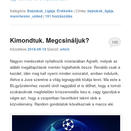
Kategória:
Bajnokok_Ligája
,
Értékelés
|
Címke:
bajnokok_ligája
,
manchester_united
|
191 hozzászólás
Kimondtuk. Megcsináljuk?
100
Közzétéve
2018-09-19
Szerző:
s4tch
hozzászólás
Nagyon merészeket nyilatkozik mostanában Agnelli, melyek az
alábbi megállapítások mentén foglalhatók össze: Ronaldo csak a
kezdet, idén meg kell nyerni minden sorozatot, amiben indulunk,
illetve a Juve szeretne a világ legnagyobb klubja lenni. Ma este a
BL-győzelemhez vezető útról nagyjából el is dőlhet, hogy a torinói
szokásoknak megfelelően kínszenvedős lesz-e, vagy igazoljuk-e
végre azt, hogy a csoportban favoritként tekint ránk a
közvélemény. Random gondolatok következnek a meccs elé.