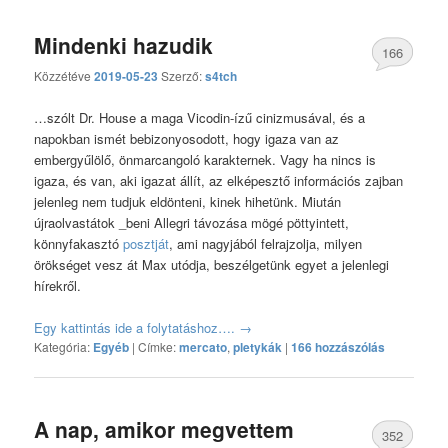
Mindenki hazudik
166
Közzétéve
2019-05-23
Szerző:
s4tch
hozzászólás
…szólt Dr. House a maga Vicodin-ízű cinizmusával, és a
napokban ismét bebizonyosodott, hogy igaza van az
embergyűlölő, önmarcangoló karakternek. Vagy ha nincs is
igaza, és van, aki igazat állít, az elképesztő információs zajban
jelenleg nem tudjuk eldönteni, kinek hihetünk. Miután
újraolvastátok _beni Allegri távozása mögé pöttyintett,
könnyfakasztó
posztját
, ami nagyjából felrajzolja, milyen
örökséget vesz át Max utódja, beszélgetünk egyet a jelenlegi
hírekről.
Egy kattintás ide a folytatáshoz….
→
Kategória:
Egyéb
|
Címke:
mercato
,
pletykák
|
166 hozzászólás
A nap, amikor megvettem
352