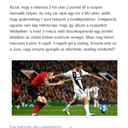
Azzal, hogy a Valencia 3 kör után 2 ponttal áll a csoport
harmadik helyén, és még vár rájuk egy kör a MU ellen, eldőlt,
hogy gyakorlatilag 1 pont hiányzik a továbbjutáshoz. Ízlelgessük,
ugyanis nem épp hétköznapi, hogy így álljunk a csoportkör
félidejében: a most 3 meccs alatt összekaparandó egy pontért
általában az utolsó körben szoktunk remegni. Most meg három
meccsen 9 pont, 6 rúgott, 0 kapott gól a mérleg. Ennyire erős ez
a Juve, vagy ennyire gyengék az ellenfelek, esetleg mindkettő?
Egy kattintás ide a folytatáshoz….
→