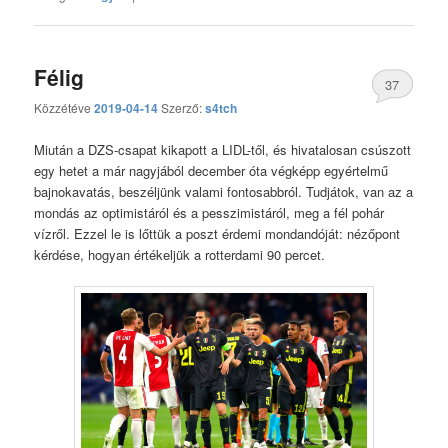
Félig
37
Közzétéve
2019-04-14
Szerző:
s4tch
hozzászólás
Miután a DZS-csapat kikapott a LIDL-től, és hivatalosan csúszott
egy hetet a már nagyjából december óta végképp egyértelmű
bajnokavatás, beszéljünk valami fontosabbról. Tudjátok, van az a
mondás az optimistáról és a pesszimistáról, meg a fél pohár
vízről. Ezzel le is lőttük a poszt érdemi mondandóját: nézőpont
kérdése, hogyan értékeljük a rotterdami 90 percet.