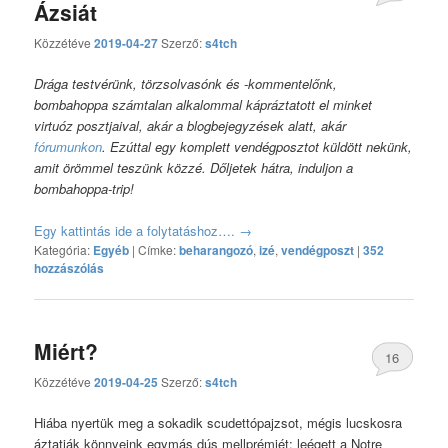
Ázsiát
hozzászólás
Közzétéve
2019-04-27
Szerző:
s4tch
Drága testvérünk, törzsolvasónk és -kommentelőnk,
bombahoppa számtalan alkalommal kápráztatott el minket
virtuóz posztjaival, akár a blogbejegyzések alatt, akár
fórumunkon
. Ezúttal egy komplett vendégposztot küldött nekünk,
amit örömmel teszünk közzé. Dőljetek hátra, induljon a
bombahoppa-trip!
Egy kattintás ide a folytatáshoz….
→
Kategória:
Egyéb
|
Címke:
beharangozó
,
izé
,
vendégposzt
|
352
hozzászólás
Miért?
16
Közzétéve
2019-04-25
Szerző:
s4tch
hozzászólás
Hiába nyertük meg a sokadik scudettópajzsot, mégis lucskosra
áztatják könnyeink egymás dús mellprémjét: leégett a Notre