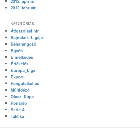
2012. április
2012. február
KATEGÓRIÁK
Átigazolási hír
Bajnokok_Ligája
Beharangozó
Egyéb
Elmélkedés
Értékelés
Európa_Liga
Export
Hangulatkeltés
Múltidéző
Olasz_Kupa
Ronaldo
Serie A
Taktika