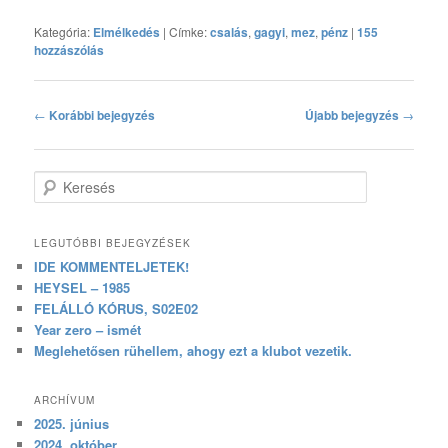
Kategória:
Elmélkedés
|
Címke:
csalás
,
gagyi
,
mez
,
pénz
|
155
hozzászólás
Bejegyzés navigáció
←
Korábbi bejegyzés
Újabb bejegyzés
→
Keresés
LEGUTÓBBI BEJEGYZÉSEK
IDE KOMMENTELJETEK!
HEYSEL – 1985
FELÁLLÓ KÓRUS, S02E02
Year zero – ismét
Meglehetősen rühellem, ahogy ezt a klubot vezetik.
ARCHÍVUM
2025. június
2024. október