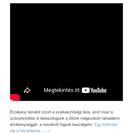
Érzékeny témától izzott a szerkesztőségi lista, amit most a
szócsövünkbe is belesuttogunk a tőlünk megszokott társadalmi
érzékenységgel: a mezekről fogunk beszélgetni.
Egy kattintás
ide a folytatáshoz….
→