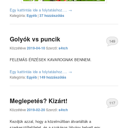
Egy kattintás ide a folytatáshoz….
→
Kategória:
Egyéb
|
37 hozzászólás
Golyók vs puncik
149
Közzétéve
2019-04-10
Szerző:
s4tch
hozzászólás
FELEMÁS ÉRZÉSEK KAVAROGNAK BENNEM.
Egy kattintás ide a folytatáshoz….
→
Kategória:
Egyéb
|
149 hozzászólás
Meglepetés? Kizárt!
117
Közzétéve
2019-02-20
Szerző:
s4tch
hozzászólás
Kezdjük azzal, hogy a közelmúltban átvariálták a
szerkesztőfelületet, és a szokásos látvány helyett egy