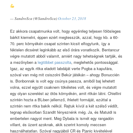
— SandroSca (@SandroSca)
October 23, 2018
Ez akkora csapatmunka volt, hogy egyénileg teljesen fölösleges
bárkit kiemelni, éppen ezért megtesszük, azzal, hogy kb. a 60-
70. perc környékén csapat szinten kicsit elfogytunk, így a
féktelen dicséret leginkább az első órára vonatkozik. Bentancur
végre mutatott abból valamit, amiért nagy tehetségnek tartják, és
a mezőnyben a
legtöbbet passzolta
, meglehetős pontossággal.
Igaz, az egyik ritka eladott labdáját verte Pogba a kapufára,
szóval van még mit csiszolni Bekúr játékán – ahogy Bonuccién
is. Bonbonnak is volt egy csúnya passza, amiből baj lehetett
volna, ezzel együtt csaknem tökéletes volt, és végre mutatott
egy olyan szerelést az ötös környékén, amit ritkán látni. Chiellini
szintén hozta a BL-ben jellemző, ihletett formáját, ezúttal a
szintén nem ritka bakik nélkül. Rajtuk kívül a két szélső védőt,
tegnap elsősorban Szandit fényeznénk még. Ja, és Matuidi is
embertelen nagyot ment. Meg Dybala is ismét egy rangadón
villant, és üzent azoknak, akik szerint komoly meccsen
használhatatlan. Szóval nagyjából CR és Pjanic kivételével