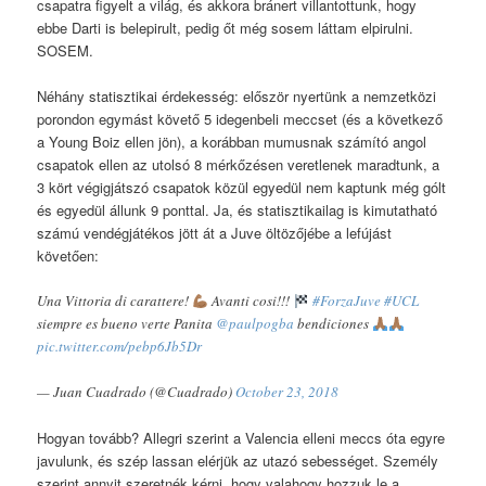
csapatra figyelt a világ, és akkora bránert villantottunk, hogy
ebbe Darti is belepirult, pedig őt még sosem láttam elpirulni.
SOSEM.
Néhány statisztikai érdekesség: először nyertünk a nemzetközi
porondon egymást követő 5 idegenbeli meccset (és a következő
a Young Boiz ellen jön), a korábban mumusnak számító angol
csapatok ellen az utolsó 8 mérkőzésen veretlenek maradtunk, a
3 kört végigjátszó csapatok közül egyedül nem kaptunk még gólt
és egyedül állunk 9 ponttal. Ja, és statisztikailag is kimutatható
számú vendégjátékos jött át a Juve öltözőjébe a lefújást
követően:
Una Vittoria di carattere!
Avanti cosi!!!
#ForzaJuve
#UCL
siempre es bueno verte Panita
@paulpogba
bendiciones
pic.twitter.com/pebp6Jb5Dr
— Juan Cuadrado (@Cuadrado)
October 23, 2018
Hogyan tovább? Allegri szerint a Valencia elleni meccs óta egyre
javulunk, és szép lassan elérjük az utazó sebességet. Személy
szerint annyit szeretnék kérni, hogy valahogy hozzuk le a