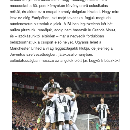
meccseket a 60. perc környékén törvényszerű csicsikálás
nélkül, és akkor ez a csapat komoly dolgokra hivatott. Hogy mire
lesz ez elég Európában, azt majd tavasszal fogjuk megtudni,
mindenesetre biztatóak a jelek. A BL-ben legközelebb két hét
múlva játszunk, reméljük, addig nem basszák ki Grande Mou-t,
és – szokásunktól eltérően – már a negyedik fordulóban
bebiztosíthatjuk a csoport első helyét. Ugyanis lehet a
Manchester United a világ leggazdagabb klubja, de jelenleg a
Juventus szervezettségben, játékosállományban,
céltudatosságban messze az angolok előtt jár. Legyünk büszkék!