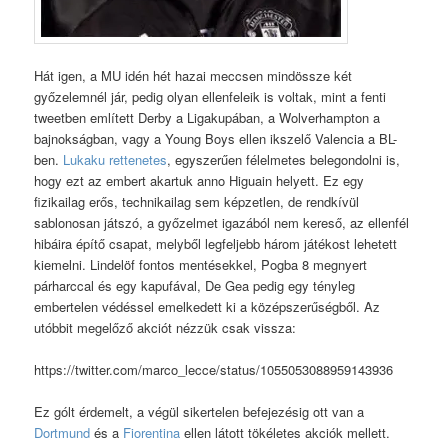
Hát igen, a MU idén hét hazai meccsen mindössze két
győzelemnél jár, pedig olyan ellenfeleik is voltak, mint a fenti
tweetben említett Derby a Ligakupában, a Wolverhampton a
bajnokságban, vagy a Young Boys ellen ikszelő Valencia a BL-
ben.
Lukaku rettenetes
, egyszerűen félelmetes belegondolni is,
hogy ezt az embert akartuk anno Higuain helyett. Ez egy
fizikailag erős, technikailag sem képzetlen, de rendkívül
sablonosan játszó, a győzelmet igazából nem kereső, az ellenfél
hibáira építő csapat, melyből legfeljebb három játékost lehetett
kiemelni. Lindelöf fontos mentésekkel, Pogba 8 megnyert
párharccal és egy kapufával, De Gea pedig egy tényleg
embertelen védéssel emelkedett ki a középszerűségből. Az
utóbbit megelőző akciót nézzük csak vissza:
https://twitter.com/marco_lecce/status/1055053088959143936
Ez gólt érdemelt, a végül sikertelen befejezésig ott van a
Dortmund
és a
Fiorentina
ellen látott tökéletes akciók mellett.