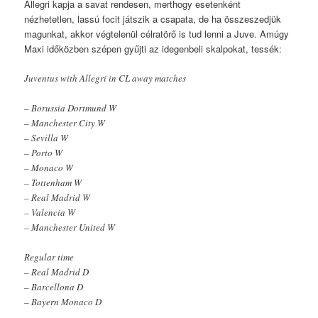
Allegri kapja a savat rendesen, merthogy esetenként
nézhetetlen, lassú focit játszik a csapata, de ha összeszedjük
magunkat, akkor végtelenül célratörő is tud lenni a Juve. Amúgy
Maxi időközben szépen gyűjti az idegenbeli skalpokat, tessék:
Juventus with Allegri in CL away matches
– Borussia Dortmund W
– Manchester City W
– Sevilla W
– Porto W
– Monaco W
– Tottenham W
– Real Madrid W
– Valencia W
– Manchester United W
Regular time
– Real Madrid D
– Barcellona D
– Bayern Monaco D