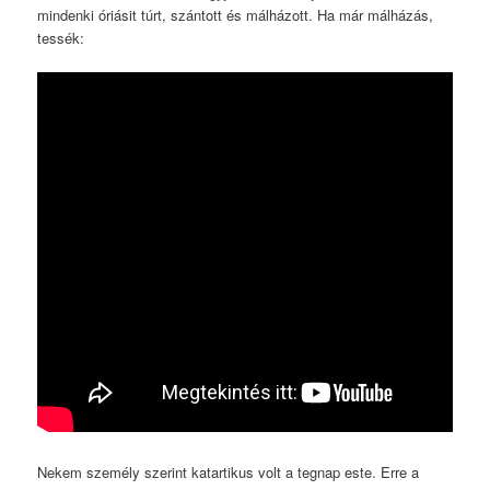
mindenki óriásit túrt, szántott és málházott. Ha már málházás,
tessék:
Nekem személy szerint katartikus volt a tegnap este. Erre a