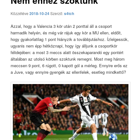
Nem ehhez szoktunk
Közzétéve
2018-10-24
Szerző:
s4tch
Azzal, hogy a Valencia 3 kör után 2 ponttal áll a csoport
harmadik helyén, és még vár rájuk egy kör a MU ellen, eldőlt,
hogy gyakorlatilag 1 pont hiányzik a továbbjutáshoz. Ízlelgessük,
ugyanis nem épp hétköznapi, hogy így álljunk a csoportkör
félidejében: a most 3 meccs alatt összekaparandó egy pontért
általában az utolsó körben szoktunk remegni. Most meg három
meccsen 9 pont, 6 rúgott, 0 kapott gól a mérleg. Ennyire erős ez
a Juve, vagy ennyire gyengék az ellenfelek, esetleg mindkettő?