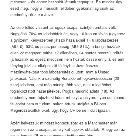
meccsen – és ehhez hasonlót láttunk tegnap is. És mindez úgy
esett meg, hogy a második félidőben gyakorlatilag csak az
eredményt őrizte a Juve.
Az első félidő viszont az egész csapat szintjén brutális volt.
Nagyjából 70%-os labdabirtoklás, vagy 10 kapura lövés (ugyanez
a győzelmi kényszerben játszó hazaiaknál 1), 6 labdaszerzés
(MU: 0), 93%-os passzpontosság (MU: 81%), a benga hazaiak
ellen 22 megnyert párbaj 17 ellenében, 24 pontos hosszú indítás
(a hazaiak az egész meccsen nem hoztak össze ennyit), és ami
tényleg jelzi az elképesztő fölényt: a Juve összes
mezőnyjátékosa több labdaérintésig jutott, mint a United
játékosai. Nálunk a szünetig Ronaldo ért legkevesebbszer (20-
szor) labdába, ami még mindig több volt, mint a legtöbbet
foglalkoztatott hazai játékos, Pogba hasonló adata (18). Az
eredmény nem fejezte ki hűen, mi folyt a pályán. Ilyen domináns
fellépést nem is tudom, mikor láttunk utoljára a BL-ben.
Megerőszakoltuk őket, úgy, hogy CR be se indult igazán.
Azért helyezzük mindezt kontextusba: ez a Manchester már
régen nem az a csapat, amelyiket Lippiék oktattak. Ahogy azt az
egyik ismert, PL-re szakosodott twitter acc írja: