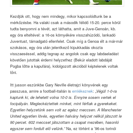
Kezdjük ott, hogy nem mindegy, mikor kapcsolódtunk be a
mérkőzésbe. Ha valaki csak a második félidő 15-20. perce körül
tudta benyomni a tévét, azt láthatta, amit a Juve-Genoán, kb.
egy óra elteltével: a 16-os környékére visszahúzódó, lankadó
Juventust, támadgató ellenfelet. Csak míg a Genoa élt a már-már
szokásos, egy óra után jelentkező kipukkadás okozta
visszaeséssel, addig tegnap az angolok csak egy labdaeladást
követően jutottak érdemi helyzethez (Bekúr eladott labdáját
Pogba lőtte a kapufára), kidolgozott akcióból képtelenek voltak
lőni.
Itt jusson eszünkbe Gary Neville életrajzi könyvének egy
passzusa, amire a football-italián is
emlékeznek
:
„Végül 1-0-ra
kaptunk ki, de lehetett volna 10-0 is. Ennyire sosem vertek el
focipályán. Megleckéztettek minket, mint férfiak a gyerekeket.
Egyetlen helyzetünk sem volt az egész meccsen. A Manchester
United egyetlen lövés, egyetlen halvány helyzet nélkül játszott le
90 percet. 602 meccset játszottam a csapat mezében, hasonló
egyszer sem fordult elő velünk.”
Na, ez történt a ’96-os torinói