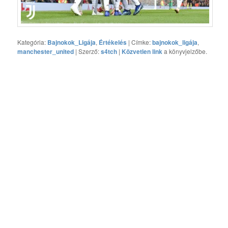
Kategória:
Bajnokok_Ligája
,
Értékelés
| Címke:
bajnokok_ligája
,
manchester_united
| Szerző:
s4tch
|
Közvetlen link
a könyvjelzőbe.