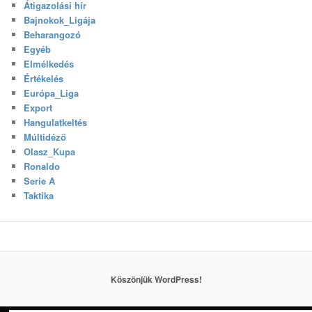
Átigazolási hír
Bajnokok_Ligája
Beharangozó
Egyéb
Elmélkedés
Értékelés
Európa_Liga
Export
Hangulatkeltés
Múltidéző
Olasz_Kupa
Ronaldo
Serie A
Taktika
Köszönjük WordPress!