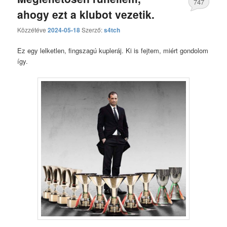
747
ahogy ezt a klubot vezetik.
hozzászólás
Közzétéve
2024-05-18
Szerző:
s4tch
Ez egy lelketlen, fingszagú kupleráj. Ki is fejtem, miért gondolom
így.