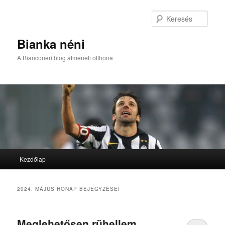
Kere
Bianka néni
A Bianconeri blog átmeneti otthona
Fő menü
Kezdőlap
Tovább az elsődleges tartalomra
Tovább a másodlagos tartalomra
2024. MÁJUS
HÓNAP BEJEGYZÉSEI
Meglehetősen rühellem,