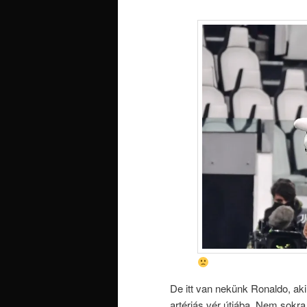
De itt van nekünk Ronaldo, aki
artériás vér útjába. Nem sokr