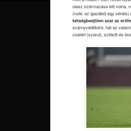
olasz származása lett volna, 
(note: ez igazából egy sértés)
kétségbeejtően szar az erőfe
szárnyvédőként, hát az valami
csatárt (szarul), szélsőt és ös