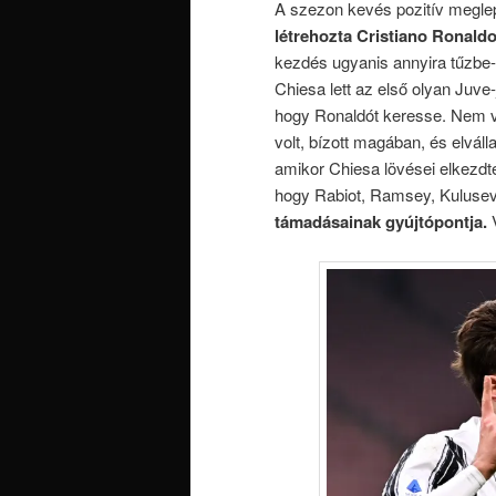
A szezon kevés pozitív meglep
létrehozta Cristiano Ronald
kezdés ugyanis annyira tűzbe
Chiesa lett az első olyan Juve-
hogy Ronaldót keresse. Nem v
volt, bízott magában, és elvál
amikor Chiesa lövései elkezdte
hogy Rabiot, Ramsey, Kulusev
támadásainak gyújtópontja.
V