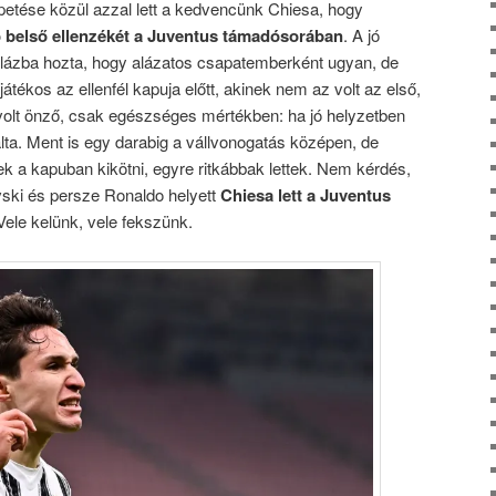
etése közül azzal lett a kedvencünk Chiesa, hogy
o belső ellenzékét a Juventus támadósorában
. A jó
-lázba hozta, hogy alázatos csapatemberként ugyan, de
játékos az ellenfél kapuja előtt, akinek nem az volt az első,
olt önző, csak egészséges mértékben: ha jó helyzetben
lalta. Ment is egy darabig a vállvonogatás középen, de
k a kapuban kikötni, egyre ritkábbak lettek. Nem kérdés,
ski és persze Ronaldo helyett
Chiesa lett a Juventus
ele kelünk, vele fekszünk.