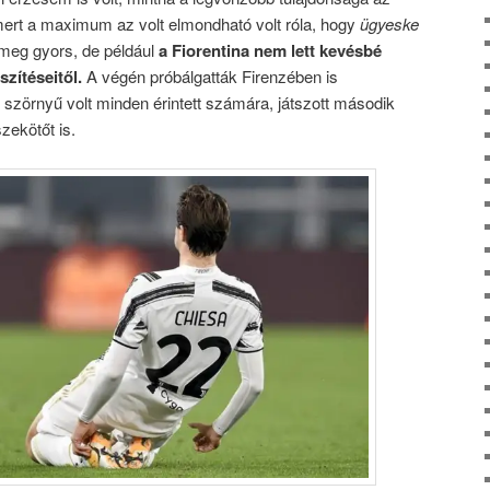
mert a maximum az volt elmondható volt róla, hogy
ügyeske
 meg gyors, de például
a Fiorentina nem lett kevésbé
szítéseitől.
A végén próbálgatták Firenzében is
 szörnyű volt minden érintett számára, játszott második
szekötőt is.