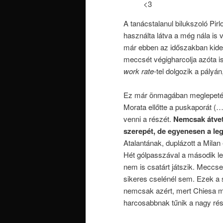
<3
A tanácstalanul bilukszoló Pirl
használta látva a még nála is 
már ebben az időszakban kide
meccsét végigharcolja azóta is,
work rate
-tel dolgozik a pályá
Ez már önmagában meglepetés 
Morata ellőtte a puskaporát (…)
venni a részét.
Nemcsak átvet
szerepét, de egyenesen a le
Atalantának, duplázott a Milan 
Hét gólpasszával a második leg
nem is csatárt játszik. Meccse
sikeres cselénél sem. Ezek a 
nemcsak azért, mert Chiesa 
harcosabbnak tűnik a nagy ré