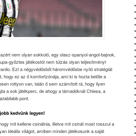
azért nem olyan sokkoló, egy olasz-spanyol-angol-bajnok,
upa-győztes játékostól nem túlzás olyan teljesítményt
) Danilo. Ezt a négyvédősből háromvédősbe nyíló stratégiát
t, hogy ez az ő komfortzónája, ami ki is hozta belőle a
esen rottyon van, talán ő sem számított rá, hogy ilyen
rajta a sok játékperc, de ahogy a támadóknál Chiesa, a
gstabilabb pont.
 jobb kedvünk legyen!
 hogy mit kellene csinálnia, illetve mit csinál most rosszul a
yan ideális világot, amiben minden játékosunk a saját