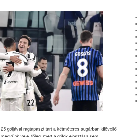
 25 góljával ragtapaszt tart a kétméteres sugárban kilövellő
a megyünk vele, főleg, mert a gólok elosztása sem