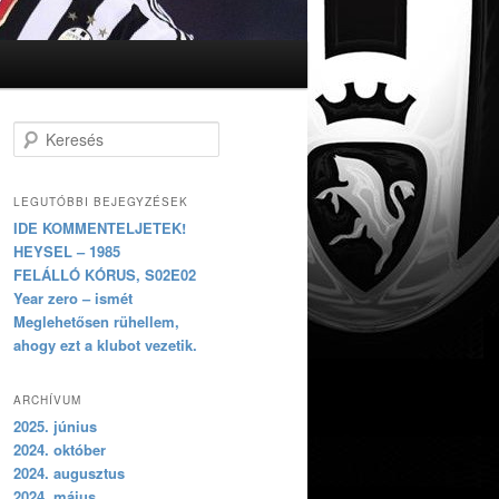
Keresés
LEGUTÓBBI BEJEGYZÉSEK
IDE KOMMENTELJETEK!
HEYSEL – 1985
FELÁLLÓ KÓRUS, S02E02
Year zero – ismét
Meglehetősen rühellem,
ahogy ezt a klubot vezetik.
ARCHÍVUM
2025. június
2024. október
2024. augusztus
2024. május