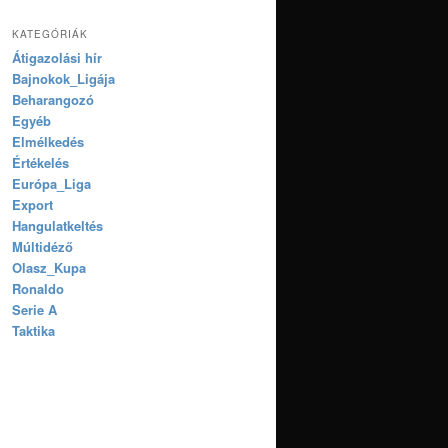
KATEGÓRIÁK
Átigazolási hír
Bajnokok_Ligája
Beharangozó
Egyéb
Elmélkedés
Értékelés
Európa_Liga
Export
Hangulatkeltés
Múltidéző
Olasz_Kupa
Ronaldo
Serie A
Taktika