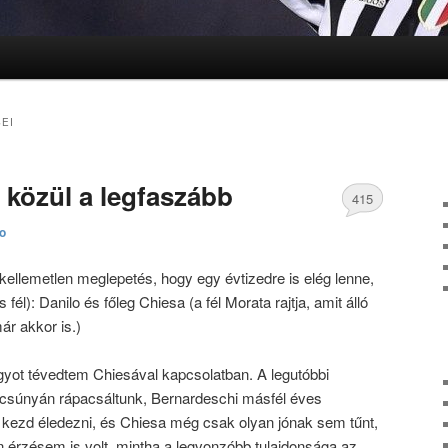
lomra
lomra
EI
 közül a legfaszább
415
to
hozzászólás
kellemetlen meglepetés, hogy egy évtizedre is elég lenne,
fél): Danilo és főleg Chiesa (a fél Morata rajtja, amit álló
ár akkor is.)
yot tévedtem Chiesával kapcsolatban. A legutóbbi
l csúnyán rápacsáltunk, Bernardeschi másfél éves
ezd éledezni, és Chiesa még csak olyan jónak sem tűnt,
n érzésem is volt, mintha a legvonzóbb tulajdonsága az