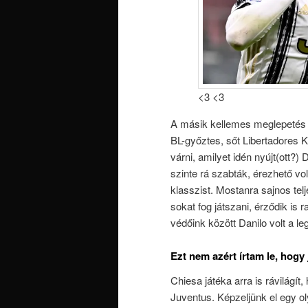
<3 <3
A másik kellemes meglepetés 
BL-győztes, sőt Libertadores K
várni, amilyet idén nyújt(ott?
szinte rá szabták, érezhető vol
klasszist. Mostanra sajnos telj
sokat fog játszani, érződik is 
védőink között Danilo volt a le
Ezt nem azért írtam le, hogy
Chiesa játéka arra is rávilágít,
Juventus. Képzeljünk el egy ol