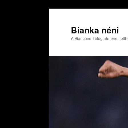
Bianka néni
A Bianconeri blog átmeneti ott