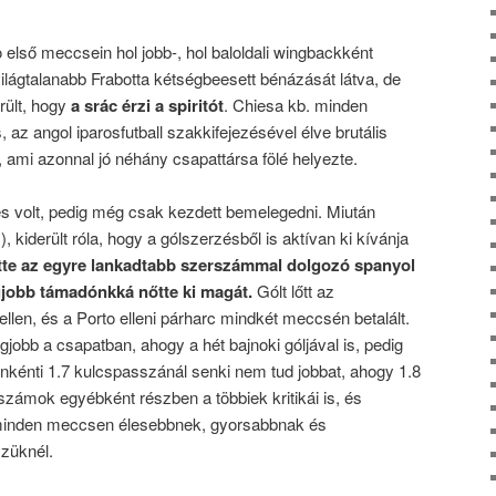
o első meccsein hol jobb-, hol baloldali wingbackként
világtalanabb Frabotta kétségbeesett bénázását látva, de
rült, hogy
a srác érzi a spiritót
. Chiesa kb. minden
 az angol iparosfutball szakkifejezésével élve brutális
n, ami azonnal jó néhány csapattársa fölé helyezte.
volt, pedig még csak kezdett bemelegedni. Miután
, kiderült róla, hogy a gólszerzésből is aktívan ki kívánja
te az egyre lankadtabb szerszámmal dolgozó spanyol
gjobb támadónkká nőtte ki magát.
Gólt lőtt az
ellen, és a Porto elleni párharc mindkét meccsén betalált.
jobb a csapatban, ahogy a hét bajnoki góljával is, pedig
nkénti 1.7 kulcspasszánál senki nem tud jobbat, ahogy 1.8
számok egyébként részben a többiek kritikái is, és
minden meccsen élesebbnek, gyorsabbnak és
szüknél.