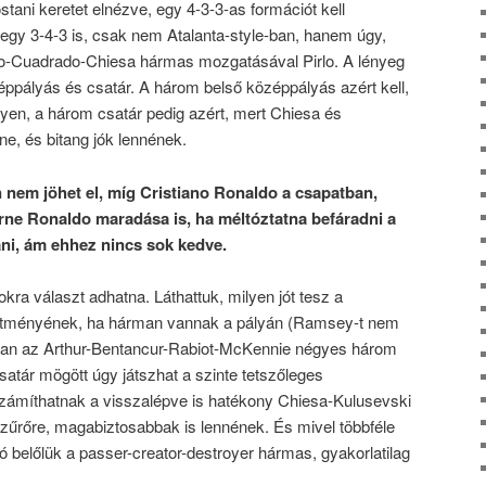
stani keretet elnézve, egy 4-3-3-as formációt kell
 egy 3-4-3 is, csak nem Atalanta-style-ban, hanem úgy,
ilo-Cuadrado-Chiesa hármas mozgatásával Pirlo. A lényeg
ppályás és csatár. A három belső középpályás azért kell,
gyen, a három csatár pedig azért, mert Chiesa és
lne, és bitang jók lennének.
n nem jöhet el, míg Cristiano Ronaldo a csapatban,
férne Ronaldo maradása is, ha méltóztatna befáradni a
ani, ám ehhez nincs sok kedve.
kra választ adhatna. Láthattuk, milyen jót tesz a
sítményének, ha hárman vannak a pályán (Ramsey-t nem
úan az Arthur-Bentancur-Rabiot-McKennie négyes három
satár mögött úgy játszhat a szinte tetszőleges
zámíthatnak a visszalépve is hatékony Chiesa-Kulusevski
szűrőre, magabiztosabbak is lennének. És mivel többféle
 belőlük a passer-creator-destroyer hármas, gyakorlatilag