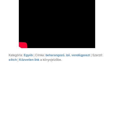
Kategória:
Egyéb
| Címke:
beharangozó
,
izé
,
vendégposzt
| Szerző:
s4tch
|
Közvetlen link
a könyvjelzőbe.