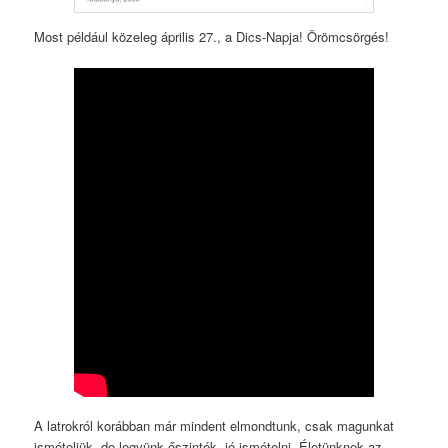
Most például közeleg április 27., a Dics-Napja! Örömcsörgés!
A latrokról korábban már mindent elmondtunk, csak magunkat
ismételjük, de legyünk őszinték, jó ismételni. Életünknek az