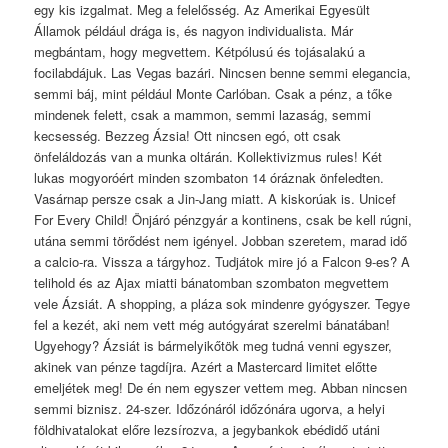
egy kis izgalmat. Meg a felelősség. Az Amerikai Egyesült
Államok például drága is, és nagyon individualista. Már
megbántam, hogy megvettem. Kétpólusú és tojásalakú a
focilabdájuk. Las Vegas bazári. Nincsen benne semmi elegancia,
semmi báj, mint például Monte Carlóban. Csak a pénz, a tőke
mindenek felett, csak a mammon, semmi lazaság, semmi
kecsesség. Bezzeg Ázsia! Ott nincsen egó, ott csak
önfeláldozás van a munka oltárán. Kollektivizmus rules! Két
lukas mogyoróért minden szombaton 14 óráznak önfeledten.
Vasárnap persze csak a Jin-Jang miatt. A kiskorúak is. Unicef
For Every Child! Önjáró pénzgyár a kontinens, csak be kell rúgni,
utána semmi törődést nem igényel. Jobban szeretem, marad idő
a calcio-ra. Vissza a tárgyhoz. Tudjátok mire jó a Falcon 9-es? A
telihold és az Ajax miatti bánatomban szombaton megvettem
vele Ázsiát. A shopping, a pláza sok mindenre gyógyszer. Tegye
fel a kezét, aki nem vett még autógyárat szerelmi bánatában!
Ugyehogy? Ázsiát is bármelyikőtök meg tudná venni egyszer,
akinek van pénze tagdíjra. Azért a Mastercard limitet előtte
emeljétek meg! De én nem egyszer vettem meg. Abban nincsen
semmi biznisz. 24-szer. Időzónáról időzónára ugorva, a helyi
földhivatalokat előre lezsírozva, a jegybankok ebédidő utáni