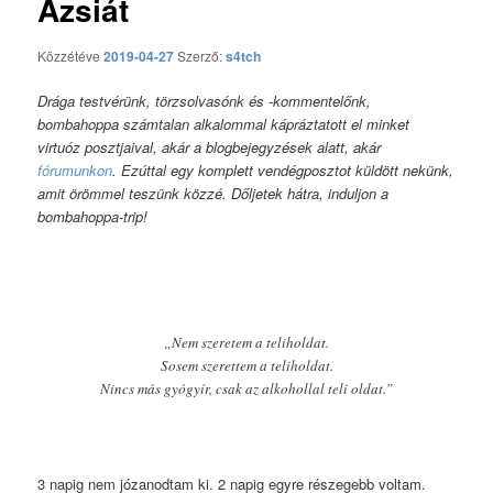
Ázsiát
Közzétéve
2019-04-27
Szerző:
s4tch
Drága testvérünk, törzsolvasónk és -kommentelőnk,
bombahoppa számtalan alkalommal kápráztatott el minket
virtuóz posztjaival, akár a blogbejegyzések alatt, akár
fórumunkon
. Ezúttal egy komplett vendégposztot küldött nekünk,
amit örömmel teszünk közzé. Dőljetek hátra, induljon a
bombahoppa-trip!
„Nem szeretem a teliholdat.
Sosem szerettem a teliholdat.
Nincs más gyógyír, csak az alkohollal teli oldat.”
3 napig nem józanodtam ki. 2 napig egyre részegebb voltam.