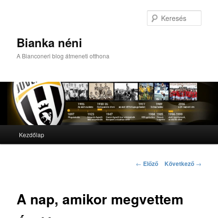
Kere
Bianka néni
A Bianconeri blog átmeneti otthona
Fő menü
Kezdőlap
Tovább az elsődleges tartalomra
Tovább a másodlagos tartalomra
Bejegyzés navigáció
←
Előző
Következő
→
A nap, amikor megvettem