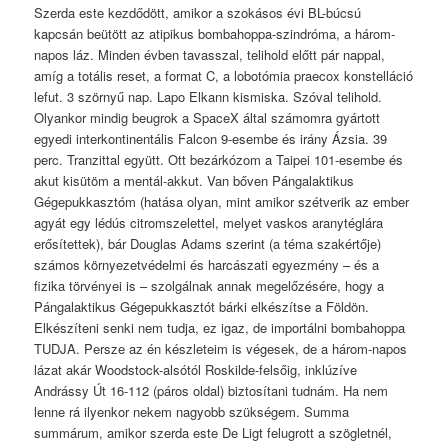
Szerda este kezdődött, amikor a szokásos évi BL-búcsú
kapcsán beütött az atipikus bombahoppa-szindróma, a három-
napos láz. Minden évben tavasszal, telihold előtt pár nappal,
amíg a totális reset, a format C, a lobotómia praecox konstelláció
lefut. 3 szörnyű nap. Lapo Elkann kismiska. Szóval telihold.
Olyankor mindig beugrok a SpaceX által számomra gyártott
egyedi interkontinentális Falcon 9-esembe és irány Ázsia. 39
perc. Tranzittal együtt. Ott bezárkózom a Taipei 101-esembe és
akut kisütöm a mentál-akkut. Van bőven Pángalaktikus
Gégepukkasztóm (hatása olyan, mint amikor szétverik az ember
agyát egy lédús citromszelettel, melyet vaskos aranytéglára
erősítettek), bár Douglas Adams szerint (a téma szakértője)
számos környezetvédelmi és harcászati egyezmény – és a
fizika törvényei is – szolgálnak annak megelőzésére, hogy a
Pángalaktikus Gégepukkasztót bárki elkészítse a Földön.
Elkészíteni senki nem tudja, ez igaz, de importálni bombahoppa
TUDJA. Persze az én készleteim is végesek, de a három-napos
lázat akár Woodstock-alsótól Roskilde-felsőig, inklúzíve
Andrássy Út 16-112 (páros oldal) biztosítani tudnám. Ha nem
lenne rá ilyenkor nekem nagyobb szükségem. Summa
summárum, amikor szerda este De Ligt felugrott a szögletnél,