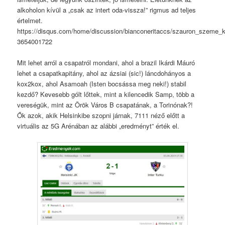
alkoholon kívül a „csak az intert oda-vissza!” rigmus ad teljes
értelmet.
https://disqus.com/home/discussion/bianconeritaccs/szauron_szeme_k
3654001722
Mit lehet arról a csapatról mondani, ahol a brazil Ikárdi Máuró
lehet a csapatkapitány, ahol az ázsiai (sic!) láncdohányos a
kox2kox, ahol Asamoah (Isten bocsássa meg neki!) stabil
kezdő? Kevesebb gólt lőttek, mint a kilencedik Samp, több a
vereségük, mint az Örök Város B csapatának, a Torinónak?!
Ők azok, akik Helsinkibe szopni járnak, 7111 néző előtt a
virtuális az 5G Arénában az alábbi „eredményt” érték el.