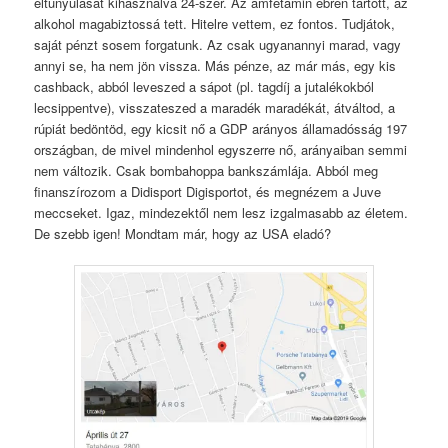
eltunyulását kihasználva 24-szer. Az amfetamin ébren tartott, az
alkohol magabiztossá tett. Hitelre vettem, ez fontos. Tudjátok,
saját pénzt sosem forgatunk. Az csak ugyanannyi marad, vagy
annyi se, ha nem jön vissza. Más pénze, az már más, egy kis
cashback, abból leveszed a sápot (pl. tagdíj a jutalékokból
lecsippentve), visszateszed a maradék maradékát, átváltod, a
rúpiát bedöntöd, egy kicsit nő a GDP arányos államadósság 197
országban, de mivel mindenhol egyszerre nő, arányaiban semmi
nem változik. Csak bombahoppa bankszámlája. Abból meg
finanszírozom a Didisport Digisportot, és megnézem a Juve
meccseket. Igaz, mindezektől nem lesz izgalmasabb az életem.
De szebb igen! Mondtam már, hogy az USA eladó?