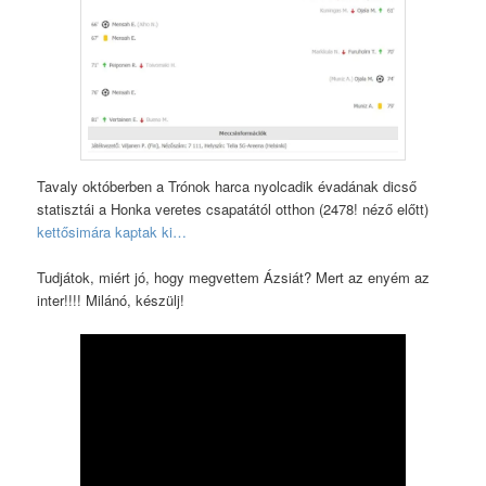
Tavaly októberben a Trónok harca nyolcadik évadának dicső
statisztái a Honka veretes csapatától otthon (2478! néző előtt)
kettősimára kaptak ki…
Tudjátok, miért jó, hogy megvettem Ázsiát? Mert az enyém az
inter!!!! Milánó, készülj!