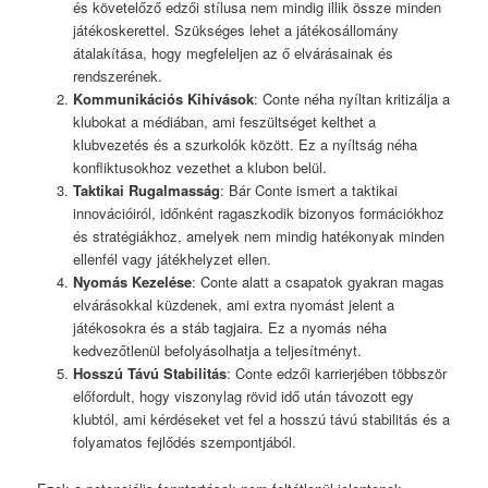
és követelőző edzői stílusa nem mindig illik össze minden
játékoskerettel. Szükséges lehet a játékosállomány
átalakítása, hogy megfeleljen az ő elvárásainak és
rendszerének.
Kommunikációs Kihívások
: Conte néha nyíltan kritizálja a
klubokat a médiában, ami feszültséget kelthet a
klubvezetés és a szurkolók között. Ez a nyíltság néha
konfliktusokhoz vezethet a klubon belül.
Taktikai Rugalmasság
: Bár Conte ismert a taktikai
innovációiról, időnként ragaszkodik bizonyos formációkhoz
és stratégiákhoz, amelyek nem mindig hatékonyak minden
ellenfél vagy játékhelyzet ellen.
Nyomás Kezelése
: Conte alatt a csapatok gyakran magas
elvárásokkal küzdenek, ami extra nyomást jelent a
játékosokra és a stáb tagjaira. Ez a nyomás néha
kedvezőtlenül befolyásolhatja a teljesítményt.
Hosszú Távú Stabilitás
: Conte edzői karrierjében többször
előfordult, hogy viszonylag rövid idő után távozott egy
klubtól, ami kérdéseket vet fel a hosszú távú stabilitás és a
folyamatos fejlődés szempontjából.