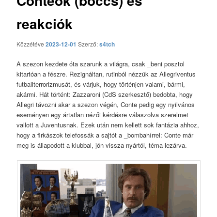
Conteók (boccs) és
reakciók
Közzétéve
2023-12-01
Szerző:
s4tch
A szezon kezdete óta szarunk a világra, csak _beni posztol
kitartóan a fészre. Rezignáltan, rutinból nézzük az Allegriventus
futballterrorizmusát, és várjuk, hogy történjen valami, bármi,
akármi. Hát történt: Zazzaroni (CdS szerkesztő) bedobta, hogy
Allegri távozni akar a szezon végén, Conte pedig egy nyilvános
eseményen egy ártatlan nézői kérdésre válaszolva szerelmet
vallott a Juventusnak. Ezek után nem kellett sok fantázia ahhoz,
hogy a firkászok telefossák a sajtót a _bombahírrel: Conte már
meg is állapodott a klubbal, jön vissza nyártól, téma lezárva.