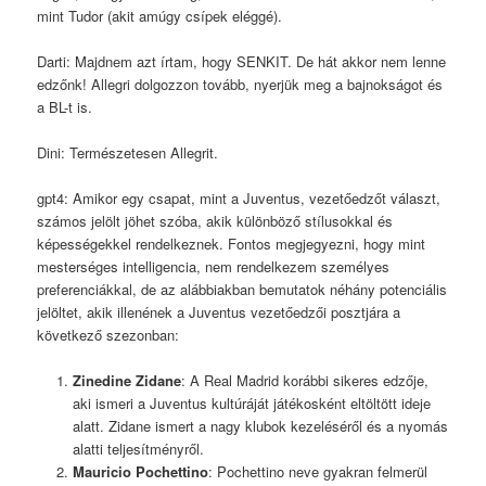
mint Tudor (akit amúgy csípek eléggé).
Darti: Majdnem azt írtam, hogy SENKIT. De hát akkor nem lenne
edzőnk! Allegri dolgozzon tovább, nyerjük meg a bajnokságot és
a BL-t is.
Dini: Természetesen Allegrit.
gpt4: Amikor egy csapat, mint a Juventus, vezetőedzőt választ,
számos jelölt jöhet szóba, akik különböző stílusokkal és
képességekkel rendelkeznek. Fontos megjegyezni, hogy mint
mesterséges intelligencia, nem rendelkezem személyes
preferenciákkal, de az alábbiakban bemutatok néhány potenciális
jelöltet, akik illenének a Juventus vezetőedzői posztjára a
következő szezonban:
Zinedine Zidane
: A Real Madrid korábbi sikeres edzője,
aki ismeri a Juventus kultúráját játékosként eltöltött ideje
alatt. Zidane ismert a nagy klubok kezeléséről és a nyomás
alatti teljesítményről.
Mauricio Pochettino
: Pochettino neve gyakran felmerül