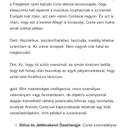
a Férgekkel nyert bajnoki címe akkora arconcsapás, hogy
kibaszottul kell tepernie a mocskos szarházinak a szívemért.
Európát már írtam, azt sem várom Contéval nagyon. És azt is
írtam, hogy ezt a keretet Allegri is kimaxolja, Conte sem tudná
ennél sokkal jobban.
Darti: Hisztérikus, kiszámíthatatlan, fasztudja, meddig lehetne
számítani rá. Az izével ünnepelt. Nem vagyok már fiatal és
megbocsátó.
Dini: Az, hogy túl sűrűn menstruál, és simán kinézem belőle,
hogy két hónap után összekap az egyik pályamunkással, hogy
aztán erre hivatkozva távozzon.
gpt4: Mint mesterséges intelligencia, nincs személyes
véleményem vagy fenntartásaim, de objektív szempontok
alapján kiemelhető néhány potenciális kihívás vagy fenntartás,
amelyek Antonio Conte-vel kapcsolatosak lehetnek egy klub
vezetőedzőjeként, mint például a Juventusnál:
Stílus és Játékoskeret Összhangja
: Conte szenvedélyes