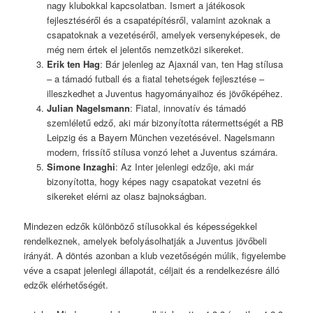
nagy klubokkal kapcsolatban. Ismert a játékosok
fejlesztéséről és a csapatépítésről, valamint azoknak a
csapatoknak a vezetéséről, amelyek versenyképesek, de
még nem értek el jelentős nemzetközi sikereket.
Erik ten Hag
: Bár jelenleg az Ajaxnál van, ten Hag stílusa
– a támadó futball és a fiatal tehetségek fejlesztése –
illeszkedhet a Juventus hagyományaihoz és jövőképéhez.
Julian Nagelsmann
: Fiatal, innovatív és támadó
szemléletű edző, aki már bizonyította rátermettségét a RB
Leipzig és a Bayern München vezetésével. Nagelsmann
modern, frissítő stílusa vonzó lehet a Juventus számára.
Simone Inzaghi
: Az Inter jelenlegi edzője, aki már
bizonyította, hogy képes nagy csapatokat vezetni és
sikereket elérni az olasz bajnokságban.
Mindezen edzők különböző stílusokkal és képességekkel
rendelkeznek, amelyek befolyásolhatják a Juventus jövőbeli
irányát. A döntés azonban a klub vezetőségén múlik, figyelembe
véve a csapat jelenlegi állapotát, céljait és a rendelkezésre álló
edzők elérhetőségét.