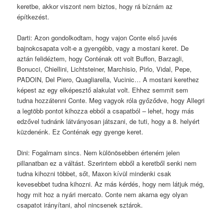
keretbe, akkor viszont nem biztos, hogy rá bíznám az
építkezést.
Darti: Azon gondolkodtam, hogy vajon Conte első juvés
bajnokcsapata volt-e a gyengébb, vagy a mostani keret. De
aztán felidéztem, hogy Conténak ott volt Buffon, Barzagli,
Bonucci, Chiellini, Lichtsteiner, Marchisio, Pirlo, Vidal, Pepe,
PADOIN, Del Piero, Quagliarella, Vucinic… A mostani kerethez
képest az egy elképesztő alakulat volt. Ehhez semmit sem
tudna hozzátenni Conte. Meg vagyok róla győződve, hogy Allegri
a legtöbb pontot kihozza ebból a csapatból – lehet, hogy más
edzővel tudnánk látványosan játszani, de tuti, hogy a 8. helyért
küzdenénk. Ez Conténak egy gyenge keret.
Dini: Fogalmam sincs. Nem különösebben érteném jelen
pillanatban ez a váltást. Szerintem ebből a keretből senki nem
tudna kihozni többet, sőt, Maxon kívül mindenki csak
kevesebbet tudna kihozni. Az más kérdés, hogy nem látjuk még,
hogy mit hoz a nyári mercato. Conte nem akarna egy olyan
csapatot irányítani, ahol nincsenek sztárok.