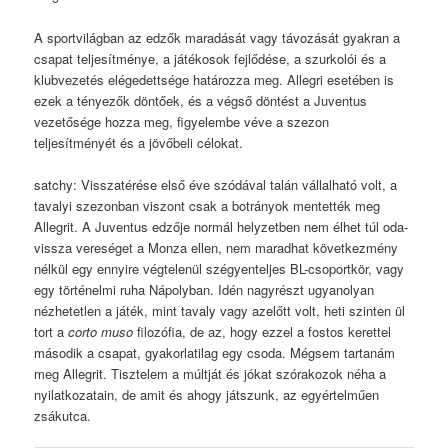
A sportvilágban az edzők maradását vagy távozását gyakran a
csapat teljesítménye, a játékosok fejlődése, a szurkolói és a
klubvezetés elégedettsége határozza meg. Allegri esetében is
ezek a tényezők döntőek, és a végső döntést a Juventus
vezetősége hozza meg, figyelembe véve a szezon
teljesítményét és a jövőbeli célokat.
satchy: Visszatérése első éve szódával talán vállalható volt, a
tavalyi szezonban viszont csak a botrányok mentették meg
Allegrit. A Juventus edzője normál helyzetben nem élhet túl oda-
vissza vereséget a Monza ellen, nem maradhat következmény
nélkül egy ennyire végtelenül szégyenteljes BL-csoportkör, vagy
egy történelmi ruha Nápolyban. Idén nagyrészt ugyanolyan
nézhetetlen a játék, mint tavaly vagy azelőtt volt, heti szinten ül
tort a
corto muso
filozófia, de az, hogy ezzel a fostos kerettel
második a csapat, gyakorlatilag egy csoda. Mégsem tartanám
meg Allegrit. Tisztelem a múltját és jókat szórakozok néha a
nyilatkozatain, de amit és ahogy játszunk, az egyértelműen
zsákutca.