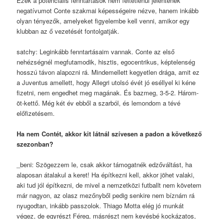
Ezek a potenciális fenntartások nem feltétlenül jelentenek
negatívumot Conte szakmai képességeire nézve, hanem inkább
olyan tényezők, amelyeket figyelembe kell venni, amikor egy
klubban az ő vezetését fontolgatják.
satchy: Leginkább fenntartásaim vannak. Conte az első
nehézségnél megfutamodik, hisztis, egocentrikus, képtelenség
hosszú távon alapozni rá. Mindemellett kegyetlen drága, amit ez
a Juventus amellett, hogy Allegri utolsó évét jó eséllyel ki kéne
fizetni, nem engedhet meg magának. És bazmeg, 3-5-2. Három-
öt-kettő. Még két év ebből a szarból, és lemondom a tévé
előfizetésem.
Ha nem Contét, akkor kit látnál szívesen a padon a következő
szezonban?
_beni: Szögezzem le, csak akkor támogatnék edzőváltást, ha
alaposan átalakul a keret! Ha építkezni kell, akkor jöhet valaki,
aki tud jól építkezni, de mivel a nemzetközi futballt nem követem
már nagyon, az olasz mezőnyből pedig senkire nem bíznám rá
nyugodtan, inkább passzolok. Thiago Motta elég jó munkát
végez, de egyrészt Féreg, másrészt nem kevésbé kockázatos,