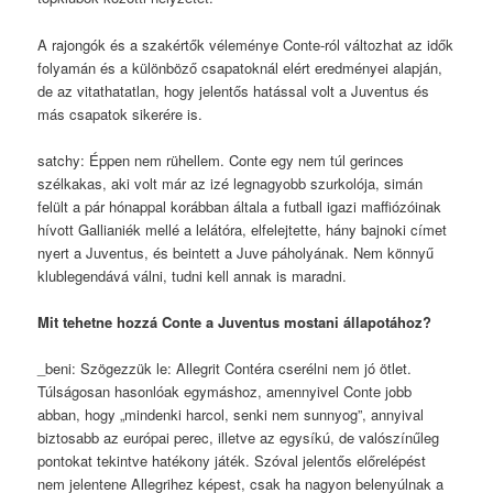
A rajongók és a szakértők véleménye Conte-ról változhat az idők
folyamán és a különböző csapatoknál elért eredményei alapján,
de az vitathatatlan, hogy jelentős hatással volt a Juventus és
más csapatok sikerére is.
satchy: Éppen nem rühellem. Conte egy nem túl gerinces
szélkakas, aki volt már az izé legnagyobb szurkolója, simán
felült a pár hónappal korábban általa a futball igazi maffiózóinak
hívott Gallianiék mellé a lelátóra, elfelejtette, hány bajnoki címet
nyert a Juventus, és beintett a Juve páholyának. Nem könnyű
klublegendává válni, tudni kell annak is maradni.
Mit tehetne hozzá Conte a Juventus mostani állapotához?
_beni: Szögezzük le: Allegrit Contéra cserélni nem jó ötlet.
Túlságosan hasonlóak egymáshoz, amennyivel Conte jobb
abban, hogy „mindenki harcol, senki nem sunnyog”, annyival
biztosabb az európai perec, illetve az egysíkú, de valószínűleg
pontokat tekintve hatékony játék. Szóval jelentős előrelépést
nem jelentene Allegrihez képest, csak ha nagyon belenyúlnak a