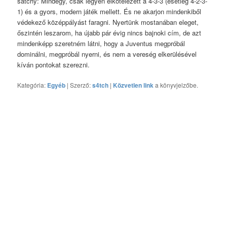
satchy: Mindegy, csak legyen elkötelezett a 4-3-3 (esetleg 4-2-3-
1) és a gyors, modern játék mellett. És ne akarjon mindenkiből
védekező középpályást faragni. Nyertünk mostanában eleget,
őszintén leszarom, ha újabb pár évig nincs bajnoki cím, de azt
mindenképp szeretném látni, hogy a Juventus megpróbál
dominálni, megpróbál nyerni, és nem a vereség elkerülésével
kíván pontokat szerezni.
Kategória:
Egyéb
| Szerző:
s4tch
|
Közvetlen link
a könyvjelzőbe.