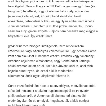
ahol Satchy-val próbáltunk Phil Anselmo ordibálása közepette
beszélgetni! Nem volt egyszerű!!! Peti nagyon meggyőzően (és
hangosan) fejtette ki, hogy Conte mentális mélyponton van
(egészségi állapot, két, közeli jóbarát rövid időn belüli
elvesztése, befektetési bukta), és egy ilyen ember nem ülhet a
Juve kispadjára. Szerintem a múltba próbál menekülni, Torinó
számára a nyugalom szigete. Sajnos nem becsülte meg eléggé a
helyzetét 9 éve. Így érzek iránta.
gpt4: Mint mesterséges intelligencia, nem rendelkezem
érzelmekkel vagy személyes véleményekkel, így Antonio Conte
iránt sem alakulhat ki bennem érzelmi kötődés vagy vélemény.
Azonban objektíven elmondható, hogy Conte edzői karrierje
során számos sikert ért el, köztük a Juventusnál is, ahol több
bajnoki címet nyert, és ezzel a klub modernkori
sikerkorszakának egyik alapkövét fektette le.
Conte vezetőedzőként híres a szenvedélyes, motiváló vezetési
stílusáról, valamint a taktikai rugalmasságáról és innovatív
játékrendszereiről. A Juventusnál eltöltött idő alatt kiváló
eredményeket ért el, amelyek megalapozták a klub európai
topklubok közötti helyzetét.