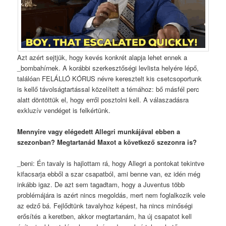
Azt azért sejtjük, hogy kevés konkrét alapja lehet ennek a
_bombahírnek. A korábbi szerkesztőségi levlista helyére lépő,
találóan FELÁLLÓ KÓRUS névre keresztelt kis csetcsoportunk
is kellő távolságtartással közelített a témához: bő másfél perc
alatt döntöttük el, hogy erről posztolni kell. A válaszadásra
exkluzív vendéget is felkértünk.
Mennyire vagy elégedett Allegri munkájával ebben a
szezonban? Megtartanád Maxot a következő szezonra is?
_beni: Én tavaly is hajlottam rá, hogy Allegri a pontokat tekintve
kifacsarja ebből a szar csapatból, ami benne van, ez idén még
inkább igaz. De azt sem tagadtam, hogy a Juventus több
problémájára is azért nincs megoldás, mert nem foglalkozik vele
az edző bá. Fejlődtünk tavalyhoz képest, ha nincs minőségi
erősítés a keretben, akkor megtartanám, ha új csapatot kell