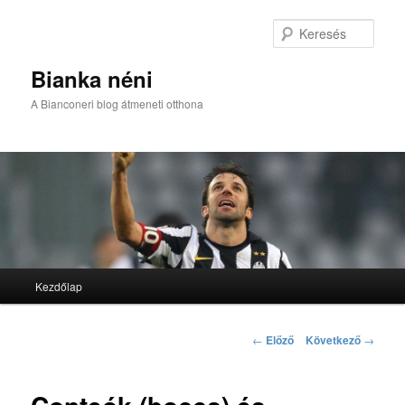
Kere
Bianka néni
A Bianconeri blog átmeneti otthona
Fő menü
Kezdőlap
Tovább az elsődleges tartalomra
Tovább a másodlagos tartalomra
Bejegyzés navigáció
←
Előző
Következő
→