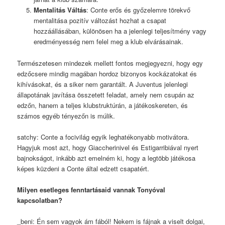
Mentalitás Váltás
: Conte erős és győzelemre törekvő
mentalitása pozitív változást hozhat a csapat
hozzáállásában, különösen ha a jelenlegi teljesítmény vagy
eredményesség nem felel meg a klub elvárásainak.
Természetesen mindezek mellett fontos megjegyezni, hogy egy
edzőcsere mindig magában hordoz bizonyos kockázatokat és
kihívásokat, és a siker nem garantált. A Juventus jelenlegi
állapotának javítása összetett feladat, amely nem csupán az
edzőn, hanem a teljes klubstruktúrán, a játékoskereten, és
számos egyéb tényezőn is múlik.
satchy: Conte a focivilág egyik leghatékonyabb motivátora.
Hagyjuk most azt, hogy Giaccherinivel és Estigarribiával nyert
bajnokságot, inkább azt emelném ki, hogy a legtöbb játékosa
képes küzdeni a Conte által edzett csapatért.
Milyen esetleges fenntartásaid vannak Tonyóval
kapcsolatban?
_beni: Én sem vagyok ám fából! Nekem is fájnak a viselt dolgai,