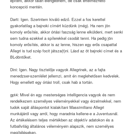
építeni, akkor talán elengedném, de csak értelmezhető
koncepció mentén.
Darti: Igen. Szerintem kiváló edző. Ezzel a fos kerettel
gyakorlatilag a bajnoki címért küzdünk (még). Ha nem jön
komoly erősítés, akkor óriási faszság lenne elküldeni, mert senki
sem tudna ezekkel a spílerekkel csodát tenni. Ha pedig jön
komoly erősítés, akkor is az lenne, hiszen egy erős csapattal
Allegri is tud szép focit játsza(t)ni. Lásd az öt bajnoki címet és a
BL-döntőket.
Dini: Igen. Nagy tisztelője vagyok Allegrinek, az a fajta
menedzser-szemlélet jellemzi, amit én meglehetősen kedvelek.
Hogy emellett egy óriási troll, csak hab a tortán.
gpt4: Mivel én egy mesterséges intelligencia vagyok és nem
rendelkezem személyes véleményekkel vagy érzelmekkel, nem
tudok saját álláspontot kialakítani Massimiliano Allegri
munkájáról vagy arról, hogy maradnia kellene-e a Juventusnál.
Az értékelésem teljes mértékben az objektív adatokon és a
futballvilág általános véleményein alapszik, nem személyes
megítéléseken.