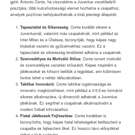
gpt4: Antonio Conte, ha visszatérne a Juventus vezetőedzői
posztjára, több kulcsfontosságú elemet hozhatna a csapathoz,
amelyek pozitívan befolyásolhatnák a klub jelenlegi állapotát:
Tapasztalat és Sikeresség
: Conte korábbi sikerei a
Juventusnál, valamint más csapatoknál, mint például az
Inter Milan és a Chelsea, bizonyítják, hogy képes nagy
klubokat vezetni és győzelmekhez vezetni. Ez a
tapasztalat és sikeresség lendületet adhatna a csapatnak.
Szenvedélyes és Motiváló Stílus
: Conte ismert motiváló
és szenvedélyes vezetési stílusáról. Képes inspirálni a
játékosokat és kihozni belőlük a legjobbat, ami különösen
fontos lehet a nehéz időszakokban.
Taktikai Innováció
: Conte taktikai rugalmassága és
innovatív megközelítései, mint például a 3-5-2-es formáció
sikeres alkalmazása, új dimenziót adhatnak a Juventus
játékának. Ez segíthet a csapatnak alkalmazkodni a
modern futball kihívásaihoz.
Fiatal Játékosok Fejlesztése
: Conte korábban is
bizonyította, hogy képes fiatal tehetségeket beilleszteni a
csapatba és fejleszteni őket. Ez hosszú távú előnyökkel
járhat a klub számára.