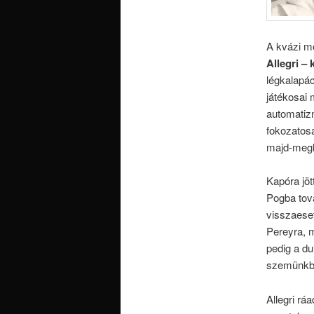
A kvázi mö
Allegri –
légkalapác
játékosai 
automatizm
fokozatosa
majd-megl
Kapóra jöt
Pogba tová
visszaeset
Pereyra, m
pedig a du
szemünkb
Allegri rá