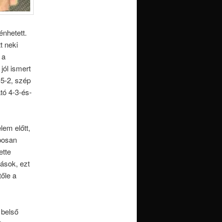
énhetett.
t neki
 a
jól ismert
-5-2, szép
tó 4-3-és-
lem előtt,
aposan
ette
yások, ezt
őle a
 belső