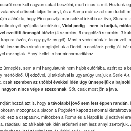
ccsről nem kell nagyon sokat beszélni, mert nincs is mit. Hoztunk e
 valamivel erősebb teljesítményt, és a Samp már ezzel sem tudott mi
újra aláhúzta, hogy Pirlo posztja már sokkal inkább az övé, Sturaro ta
ljesítményét nyújtotta kezdőként,
Vidal pedig – nem is tudjuk, mióta 
vel ezelőtti önmagát idézte
(4 szerelés, 6 megelőző szerelés, 3 ku
 kapura lövés, és egy győztes gól). Most a védelmünk is tanár volt,
bdát leszámítva simán megfojtottuk a Doriát, a csatárok pedig jól, bá
el mozogtak. Ennyi kellett a harminharmadikhoz.
 ünneplés, sem a mi hangulatunk nem hajolt eufóriába, azért ez a b
 mérföldkő. Új edzővel, új taktikával is ugyanúgy uraljuk a Serie A-t,
t, csak
szemben az utóbbi évekkel idén úgy ünnepeljük a bajnoki
 nagyon nincs vége a szezonnak
. Sőt, csak most jön a java.
djárt hozzá azt is, hogy
a távolabbi jövő sem fest éppen randán.
 okosan mozognak a piacon a Pogbáért kapott zsetonnal kistafírozva
bb lesz a csapatunk, miközben a Roma és a Napoli is új edzővel er
 ráadásul az afrikaiaknak idén erősíteni sem lesz annyi zsetonjuk. 
már abszolút történelmi tett, és óriási esély van rá.