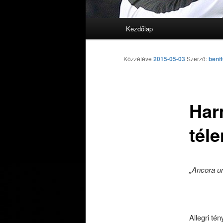
Fő menü
Kezdőlap
Tovább az elsődleges tarta
Tovább a másodlagos tarta
Közzétéve
2015-05-03
Szerző:
beni
Har
tél
„Ancora un
Allegri té