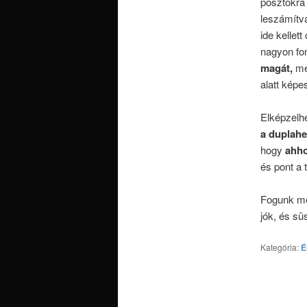
posztokra 
leszámítva
ide kellet
nagyon fo
magát,
mec
alatt képes
Elképzelhe
a duplahe
hogy
ahho
és pont a 
Fogunk mé
jók, és sü
Kategória:
É