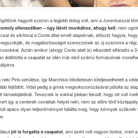
göttünk hagyott szezon a legjobb dolog volt, ami a Juventusszal tört
 komoly ellenszélben – úgy látott munkához, ahogy kell:
nem ugrot
csal és sikítóval a Conte által emelt alapoknak, először hagyta, hogy
megszokják, és magabiztosságot szerezzenek az új szezonra a régi, 
usokkal. Aztán amikor (ahogy Conte alatt is) elkezdett elfáradni a 3
n átállította a csapatát az idén már első számú formációnak mondha
átjukra.
t neki Pirlo sérülése, így Marchisio tökéletesen kiteljesedhetett a véde
bb fejlődött, Vidal pedig a grinta megsokszorozásával pótolta az al
t támadójátékát. Teveznek is sokkal jobban feküdt, hogy ott volt mell
ert így a centerek csináltak helyet neki, nem az előre törő középpál
ndi apacs olyan teljesítménnyel hálálta meg, hogy könnyek szöknek t
e.
adásul
jól is forgatta a csapatot
, ami azért volt nagyon fontos, mert a