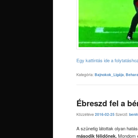
Egy kattintás ide a folytatásh
Kategória:
Bajnokok_Ligája
,
Behar
Ébreszd fel a bé
Közzétéve
2016-02-25
Szerző:
beni
A szünetig látottak olyan hatá
második félidőnek.
Mondom ez