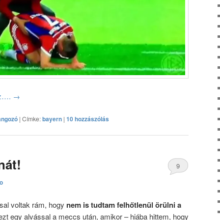
oz….
→
angozó
|
Címke:
bayern
|
10 hozzászólás
nát!
9
to
hozzászólás
ssal voltak rám, hogy
nem is tudtam felhőtlenül örülni a
t egy alvással a meccs után, amikor – hiába hittem, hogy