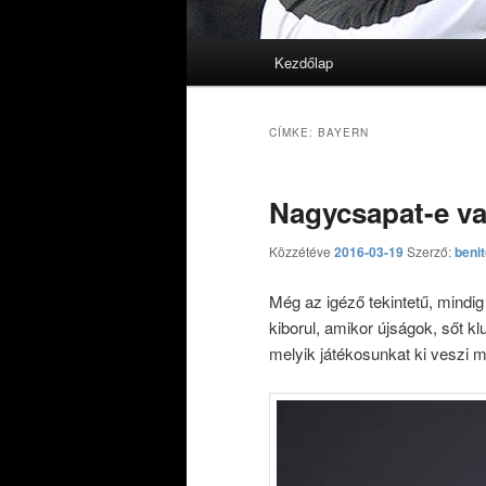
Fő menü
Kezdőlap
Tovább az elsődleges tarta
Tovább a másodlagos tarta
CÍMKE:
BAYERN
Nagycsapat-e v
Közzétéve
2016-03-19
Szerző:
beni
Még az igéző tekintetű, mindig
kiborul, amikor újságok, sőt k
melyik játékosunkat ki veszi 