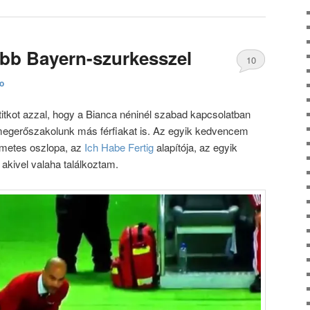
xybb Bayern-szurkesszel
10
to
hozzászólás
titkot azzal, hogy a Bianca néninél szabad kapcsolatban
egerőszakolunk más férfiakat is. Az egyik kedvencem
émetes oszlopa, az
Ich Habe Fertig
alapítója, az egyik
 akivel valaha találkoztam.