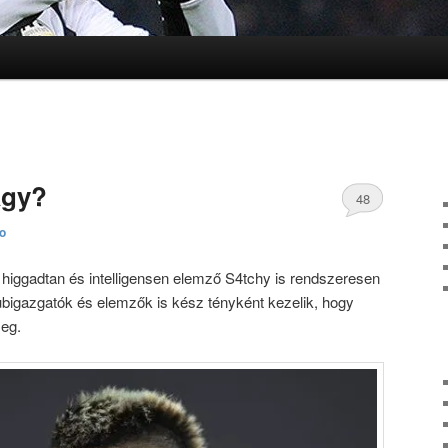
lomra
lomra
agy?
48
to
hozzászólás
 higgadtan és intelligensen elemző S4tchy is rendszeresen
lubigazgatók és elemzők is kész tényként kezelik, hogy
meg.