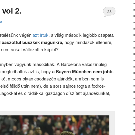
 vol 2.
28
to
hozzászólás
netelésünk végén
azt írtuk
, a világ második legjobb csapata
elbaszottul büszkék magunkra,
hogy mindazok ellenére,
, nem sokat változott a képlet?
rsenyben vagyunk másodikak. A Barcelona valószínűleg
 megtudhattuk azt is, hogy
a Bayern München nem jobb.
 két meccs olyan csodaszép ajándék, amiben nem is
első félidő után nem), de a sors sajnos fogta a fodros-
lagokkal és cirádákkal gazdagon díszített ajándékunkat,