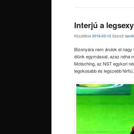
Interjú a legse
Közzétéve
2016-03-15
Szerző:
beni
Bizonyára nem árulok el nagy 
élünk egymással, azaz néha m
Motsching, az NST egykori n
legokosabb és legszebb férfiú,