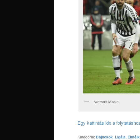
Szomorú Mackó
Egy kattintás ide a folytatásh
Kategória:
Bajnokok_Ligája
,
Elmél