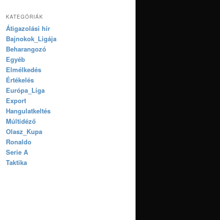
KATEGÓRIÁK
Átigazolási hír
Bajnokok_Ligája
Beharangozó
Egyéb
Elmélkedés
Értékelés
Európa_Liga
Export
Hangulatkeltés
Múltidéző
Olasz_Kupa
Ronaldo
Serie A
Taktika