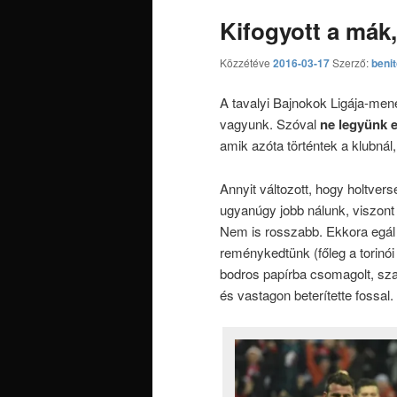
Kifogyott a mák,
Közzétéve
2016-03-17
Szerző:
beni
A tavalyi Bajnokok Ligája-me
vagyunk. Szóval
ne legyünk 
amik azóta történtek a klubnál
Annyit változott, hogy holtve
ugyanúgy jobb nálunk, viszont
Nem is rosszabb. Ekkora egál
reménykedtünk (főleg a torinói 
bodros papírba csomagolt, sza
és vastagon beterítette fossal.