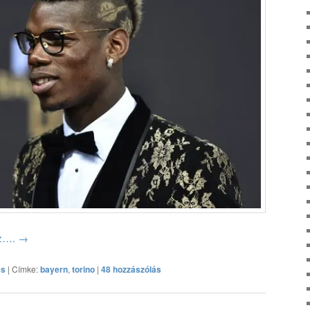
oz….
→
és
|
Címke:
bayern
,
torino
|
48 hozzászólás