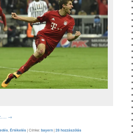
oz….
→
kedés
,
Értékelés
|
Címke:
bayern
|
28 hozzászólás