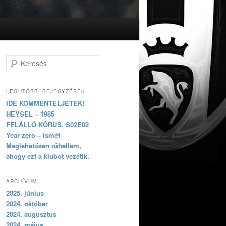
Keresés
LEGUTÓBBI BEJEGYZÉSEK
IDE KOMMENTELJETEK!
HEYSEL – 1985
FELÁLLÓ KÓRUS, S02E02
Year zero – ismét
Meglehetősen rühellem,
ahogy ezt a klubot vezetik.
ARCHÍVUM
2025. június
2024. október
2024. augusztus
2024. május