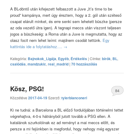
A BL-döntő után kifejezett felbaszott a Juve „It’s time to be
proud” kampánya, mert úgy éreztem, hogy a 2. gól után széteső
csapat elárult minket, és erre senki sem lehetett büszke (persze
az oda vezető útra igen). A tegnapi meccs után viszont teljesen
jogos a büszkeség: a Roma után a Juve is megmutatta, hogy az
olasz focit nem lehet leírni: majdnem csodát tettünk.
Egy
kattintás ide a folytatáshoz….
→
Kategória:
Bajnokok_Ligája
,
Egyéb
,
Értékelés
|
Címke:
bírók
,
BL
,
csalódás
,
mandzukic
,
real_madrid
|
70 hozzászólás
Kösz, PSG!
84
Közzétéve
2017-04-19
Szerző:
tylerbianconeri
hozzászólás
Ki ne tudná: a Barcelona a BL előző fordulójában történelmi tettet
végrehajtva, 4-0-s hátrányból jutott tovább a PSG ellen. A
katalánok szurkolóinak ez ad reményt a mai meccs előtt, és
persze a mi fejünkben is megfordul, hogy nehogy még egyszer