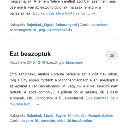
megcsinálják. A remény/félelem mellett azonban szerintem más
üzenete is van az előző fordulónak: hálásak lehetünk a
párizsiaknak.
Egy kattintás ide a folytatáshoz….
→
Kategória:
Bajnokok_Ligája
,
Beharangozó
|
Címke:
barcelona
,
beharangozó
,
BL
,
psg
|
84 hozzászólás
Ezt beszoptuk
38
Közzétéve
2015-12-16
Szerző:
tylerbianconeri
hozzászólás
Ettől tartottunk, amikor Llorente befejelte azt a gólt Sevillában,
míg a City éppen fordított a Mönchengladbach ellen: megkaptuk
az egyiket a két Barcelonából. Mi vagyunk a Juve, senkitől nem
tartunk, a labda gömbölyű, a pályán dől el minden, ők is csak
emberek, stb. Gondolatok a BL sorsolásról.
Egy kattintás ide a
folytatáshoz….
→
Kategória:
Bajnokok_Ligája
,
Egyéb
,
Elmélkedés
,
Hangulatkeltés
|
Címke:
bayern
,
BL
,
sorsolás
,
vidal
|
38 hozzászólás