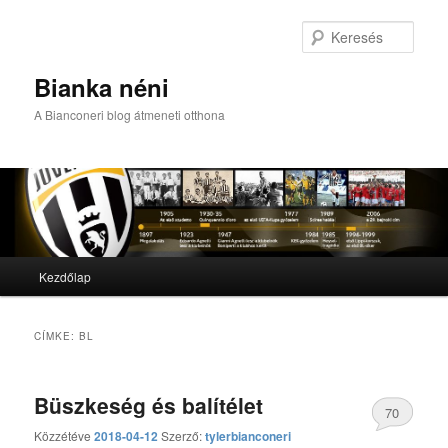
Kere
Bianka néni
A Bianconeri blog átmeneti otthona
Fő menü
Kezdőlap
Tovább az elsődleges tartalomra
Tovább a másodlagos tartalomra
CÍMKE:
BL
Büszkeség és balítélet
70
Közzétéve
2018-04-12
Szerző:
tylerbianconeri
hozzászólás