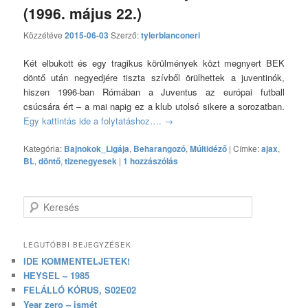
(1996. május 22.)
Közzétéve
2015-06-03
Szerző:
tylerbianconeri
Két elbukott és egy tragikus körülmények közt megnyert BEK
döntő után negyedjére tiszta szívből örülhettek a juventinók,
hiszen 1996-ban Rómában a Juventus az európai futball
csúcsára ért – a mai napig ez a klub utolsó sikere a sorozatban.
Egy kattintás ide a folytatáshoz….
→
Kategória:
Bajnokok_Ligája
,
Beharangozó
,
Múltidéző
|
Címke:
ajax
,
BL
,
döntő
,
tizenegyesek
|
1 hozzászólás
Keresés
LEGUTÓBBI BEJEGYZÉSEK
IDE KOMMENTELJETEK!
HEYSEL – 1985
FELÁLLÓ KÓRUS, S02E02
Year zero – ismét