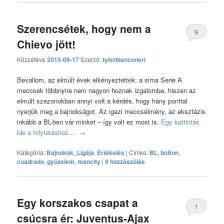
Szerencsétek, hogy nem a
9
Chievo jött!
hozzászólás
Közzétéve
2015-09-17
Szerző:
tylerbianconeri
Bevallom, az elmúlt évek elkényeztettek: a sima Serie A
meccsek többnyire nem nagyon hoznak izgalomba, hiszen az
elmúlt szezonokban annyi volt a kérdés, hogy hány ponttal
nyerjük meg a bajnokságot. Az igazi meccsélmény, az eksztázis
inkább a BL-ben vár minket – így volt ez most is.
Egy kattintás
ide a folytatáshoz….
→
Kategória:
Bajnokok_Ligája
,
Értékelés
|
Címke:
BL
,
buffon
,
cuadrado
,
győzelem
,
mancity
|
9 hozzászólás
Egy korszakos csapat a
1
csúcsra ér: Juventus-Ajax
hozzászólás