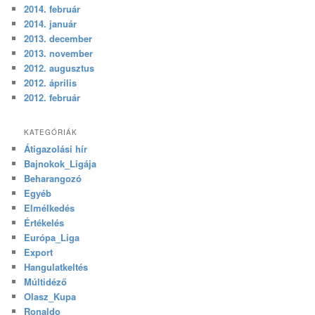
2014. február
2014. január
2013. december
2013. november
2012. augusztus
2012. április
2012. február
KATEGÓRIÁK
Átigazolási hír
Bajnokok_Ligája
Beharangozó
Egyéb
Elmélkedés
Értékelés
Európa_Liga
Export
Hangulatkeltés
Múltidéző
Olasz_Kupa
Ronaldo