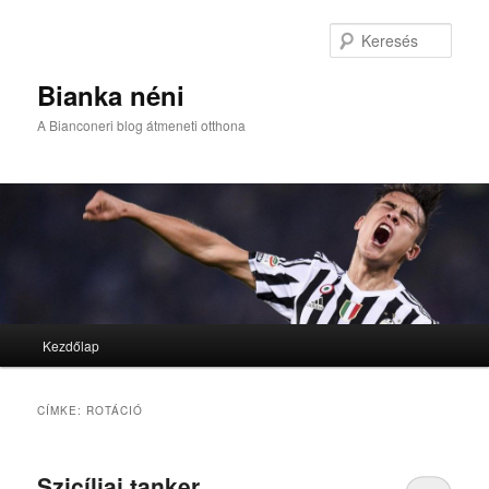
Kere
Bianka néni
A Bianconeri blog átmeneti otthona
Fő menü
Kezdőlap
Tovább az elsődleges tartalomra
Tovább a másodlagos tartalomra
CÍMKE:
ROTÁCIÓ
Szicíliai tanker