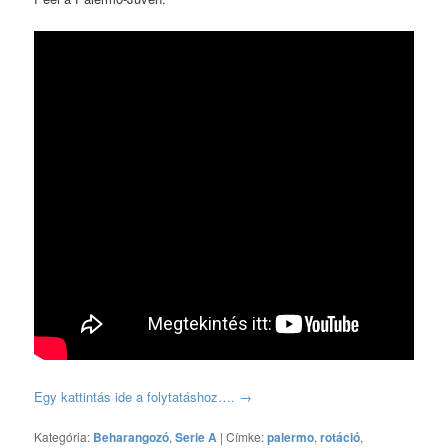
Egy kattintás ide a folytatáshoz….
→
Kategória:
Beharangozó
,
Serie A
|
Címke:
palermo
,
rotáció
,