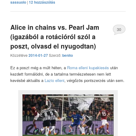
sassuolo
|
12 hozzászólás
Alice in chains vs. Pearl Jam
30
(igazából a rotációról szól a
hozzászólás
poszt, olvasd el nyugodtan)
Közzétéve
2014-01-27
Szerző:
benito
Ez a poszt még a múlt héten, a
Roma elleni kupakiesés
után
kezdett formálódni, de a tartalma természetesen nem lett
kevésbé aktuális a
Lazio elleni
, vérgőzös pontszerzés után sem.