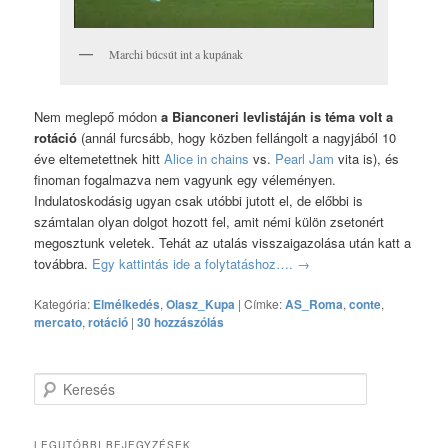
Marchi búcsút int a kupának
Nem meglepő módon
a Bianconeri levlistáján is téma volt a
rotáció
(annál furcsább, hogy közben fellángolt a nagyjából 10
éve eltemetettnek hitt
Alice in chains
vs.
Pearl Jam
vita is), és
finoman fogalmazva nem vagyunk egy véleményen.
Indulatoskodásig ugyan csak utóbbi jutott el, de előbbi is
számtalan olyan dolgot hozott fel, amit némi külön zsetonért
megosztunk veletek. Tehát az utalás visszaigazolása után katt a
továbbra.
Egy kattintás ide a folytatáshoz….
→
Kategória:
Elmélkedés
,
Olasz_Kupa
|
Címke:
AS_Roma
,
conte
,
mercato
,
rotáció
|
30 hozzászólás
Keresés
LEGUTÓBBI BEJEGYZÉSEK