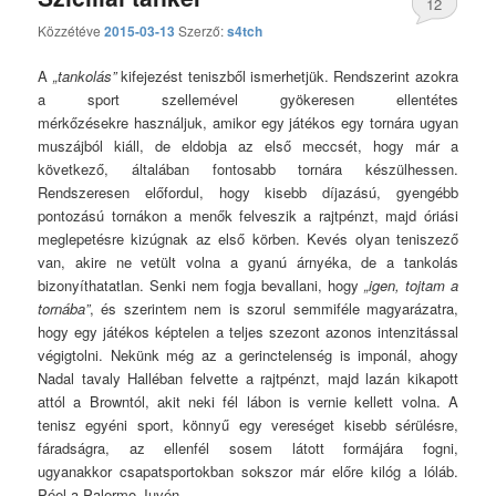
12
Közzétéve
2015-03-13
Szerző:
s4tch
hozzászólás
A
„tankolás”
kifejezést teniszből ismerhetjük. Rendszerint azokra
a sport szellemével gyökeresen ellentétes
mérkőzésekre használjuk, amikor egy játékos egy tornára ugyan
muszájból kiáll, de eldobja az első meccsét, hogy már a
következő, általában fontosabb tornára készülhessen.
Rendszeresen előfordul, hogy kisebb díjazású, gyengébb
pontozású tornákon a menők felveszik a rajtpénzt, majd óriási
meglepetésre kizúgnak az első körben. Kevés olyan teniszező
van, akire ne vetült volna a gyanú árnyéka, de a tankolás
bizonyíthatatlan. Senki nem fogja bevallani, hogy
„igen, tojtam a
tornába”
, és szerintem nem is szorul semmiféle magyarázatra,
hogy egy játékos képtelen a teljes szezont azonos intenzitással
végigtolni. Nekünk még az a gerinctelenség is imponál, ahogy
Nadal tavaly Halléban felvette a rajtpénzt, majd lazán kikapott
attól a Browntól, akit neki fél lábon is vernie kellett volna. A
tenisz egyéni sport, könnyű egy vereséget kisebb sérülésre,
fáradságra, az ellenfél sosem látott formájára fogni,
ugyanakkor csapatsportokban sokszor már előre kilóg a lóláb.
Péel a Palermo-Juvén.