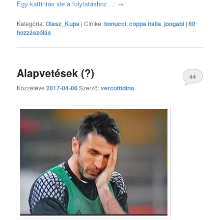
Egy kattintás ide a folytatáshoz….
→
Kategória:
Olasz_Kupa
|
Címke:
bonucci
,
coppa italia
,
joogabi
|
60
hozzászólás
Alapvetések (?)
44
Közzétéve
2017-04-06
Szerző:
vercottidino
hozzászólás