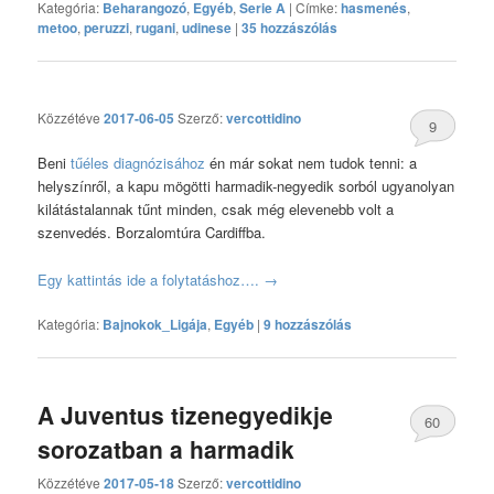
Kategória:
Beharangozó
,
Egyéb
,
Serie A
|
Címke:
hasmenés
,
metoo
,
peruzzi
,
rugani
,
udinese
|
35 hozzászólás
Közzétéve
2017-06-05
Szerző:
vercottidino
9
Beni
tűéles diagnózisához
én már sokat nem tudok tenni: a
hozzászólás
helyszínről, a kapu mögötti harmadik-negyedik sorból ugyanolyan
kilátástalannak tűnt minden, csak még elevenebb volt a
szenvedés. Borzalomtúra Cardiffba.
Egy kattintás ide a folytatáshoz….
→
Kategória:
Bajnokok_Ligája
,
Egyéb
|
9 hozzászólás
A Juventus tizenegyedikje
60
sorozatban a harmadik
hozzászólás
Közzétéve
2017-05-18
Szerző:
vercottidino