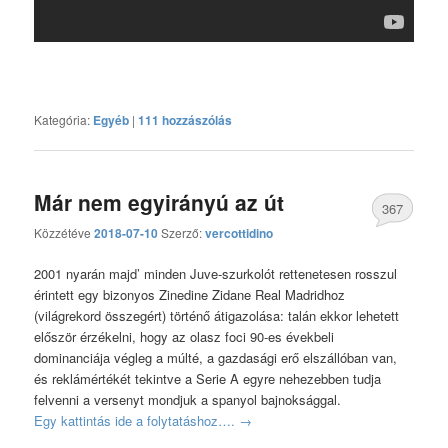
Kategória:
Egyéb
|
111 hozzászólás
Már nem egyirányú az út
367
Közzétéve
2018-07-10
Szerző:
vercottidino
hozzászólás
2001 nyarán majd’ minden Juve-szurkolót rettenetesen rosszul
érintett egy bizonyos Zinedine Zidane Real Madridhoz
(világrekord összegért) történő átigazolása: talán ekkor lehetett
először érzékelni, hogy az olasz foci 90-es évekbeli
dominanciája végleg a múlté, a gazdasági erő elszállóban van,
és reklámértékét tekintve a Serie A egyre nehezebben tudja
felvenni a versenyt mondjuk a spanyol bajnoksággal.
Egy kattintás ide a folytatáshoz….
→