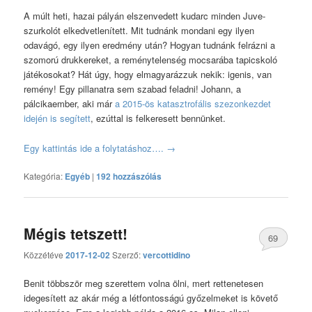
A múlt heti, hazai pályán elszenvedett kudarc minden Juve-
szurkolót elkedvetlenített. Mit tudnánk mondani egy ilyen
odavágó, egy ilyen eredmény után? Hogyan tudnánk felrázni a
szomorú drukkereket, a reménytelenség mocsarába tapicskoló
játékosokat? Hát úgy, hogy elmagyarázzuk nekik: igenis, van
remény! Egy pillanatra sem szabad feladni! Johann, a
pálcikaember, aki már
a 2015-ös katasztrofális szezonkezdet
idején is segített
, ezúttal is felkeresett bennünket.
Egy kattintás ide a folytatáshoz….
→
Kategória:
Egyéb
|
192 hozzászólás
Mégis tetszett!
69
Közzétéve
2017-12-02
Szerző:
vercottidino
hozzászólás
Benit többször meg szerettem volna ölni, mert rettenetesen
idegesített az akár még a létfontosságú győzelmeket is követő