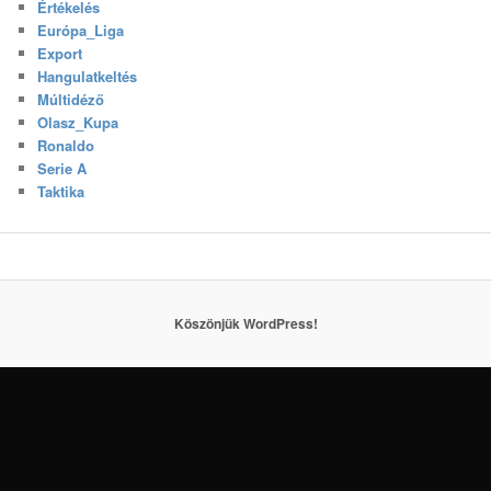
Értékelés
Európa_Liga
Export
Hangulatkeltés
Múltidéző
Olasz_Kupa
Ronaldo
Serie A
Taktika
Köszönjük WordPress!