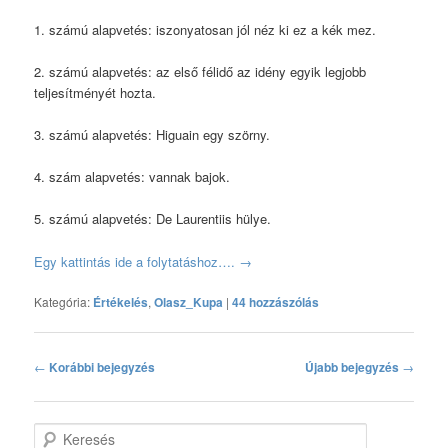
1. számú alapvetés: iszonyatosan jól néz ki ez a kék mez.
2. számú alapvetés: az első félidő az idény egyik legjobb
teljesítményét hozta.
3. számú alapvetés: Higuain egy szörny.
4. szám alapvetés: vannak bajok.
5. számú alapvetés: De Laurentiis hülye.
Egy kattintás ide a folytatáshoz….
→
Kategória:
Értékelés
,
Olasz_Kupa
|
44 hozzászólás
Bejegyzés navigáció
←
Korábbi bejegyzés
Újabb bejegyzés
→
Keresés