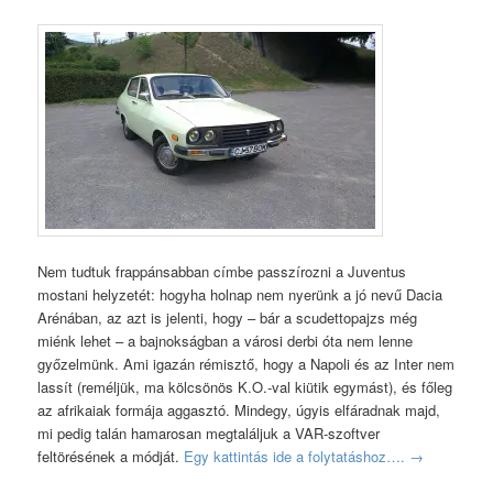
Nem tudtuk frappánsabban címbe passzírozni a Juventus
mostani helyzetét: hogyha holnap nem nyerünk a jó nevű Dacia
Arénában, az azt is jelenti, hogy – bár a scudettopajzs még
miénk lehet – a bajnokságban a városi derbi óta nem lenne
győzelmünk. Ami igazán rémisztő, hogy a Napoli és az Inter nem
lassít (reméljük, ma kölcsönös K.O.-val kiütik egymást), és főleg
az afrikaiak formája aggasztó. Mindegy, úgyis elfáradnak majd,
mi pedig talán hamarosan megtaláljuk a VAR-szoftver
feltörésének a módját.
Egy kattintás ide a folytatáshoz….
→