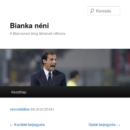
Kere
Bianka néni
A Bianconeri blog átmeneti otthona
Fő menü
Kezdőlap
Tovább az elsődleges tartalomra
Tovább a másodlagos tartalomra
vercottidino
BEJEGYZÉSEI
Bejegyzés navigáció
←
Korábbi bejegyzés
Újabb bejegyzés
→