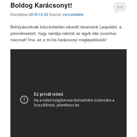
Boldog Karácsonyt!
111
Közzétéve
2018-12-25
Szerző:
vercottidino
hozzászólás
Befolyásunknak köszönhetően sikerült rávennünk Leopoldot, a
porondmestert, hogy narrálja nekünk az egyik idei Juventus-
meccset! Íme, ez a mi kis karácsonyi meglepetésünk!