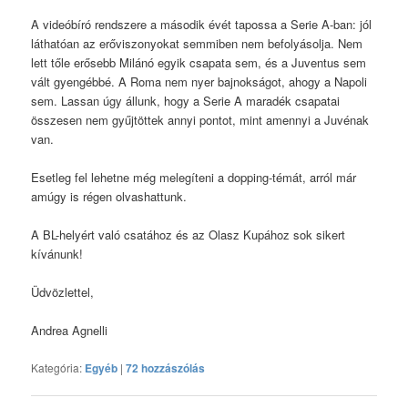
A videóbíró rendszere a második évét tapossa a Serie A-ban: jól
láthatóan az erőviszonyokat semmiben nem befolyásolja. Nem
lett tőle erősebb Milánó egyik csapata sem, és a Juventus sem
vált gyengébbé. A Roma nem nyer bajnokságot, ahogy a Napoli
sem. Lassan úgy állunk, hogy a Serie A maradék csapatai
összesen nem gyűjtöttek annyi pontot, mint amennyi a Juvénak
van.
Esetleg fel lehetne még melegíteni a dopping-témát, arról már
amúgy is régen olvashattunk.
A BL-helyért való csatához és az Olasz Kupához sok sikert
kívánunk!
Üdvözlettel,
Andrea Agnelli
Kategória:
Egyéb
|
72 hozzászólás