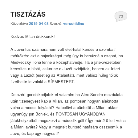
TISZTÁZÁS
72
Közzétéve
2019-04-08
Szerző:
vercottidino
hozzászólás
Kedves Milan-drukkerek!
A Juventus számára nem volt élet-halál kérdés a szombati
mérkőzés: ezt a bajnokságot még úgy is behúzná a csapat, ha
Medveczky Ilona lenne a középhátvédje. Ha a játékvezetőben
keresitek a hibát, akkor se a Juvét szidjátok, hanem az Intert
vagy a Laziót (esetleg az Atalantát), mert valószínűleg tőlük
fizethette le valaki a SÍPMESTERT.
De azért gondolkodjatok el valamin: ha Alex Sandro mozdulata
után tizenegyest kap a Milan, az pontosan hogyan alakította
volna a meccs folyását? Ha belövi a büntetőt a Milan, akkor
ugyanúgy jön Boniek, és PONTOSAN UGYANOLYAN
játékhelyzetből megszerzi a második gólt? Így már 2-0 lett volna
a Milan javára? Vagy a megítélt büntető hatására összeomik a
Juve, és kap egy négyest?