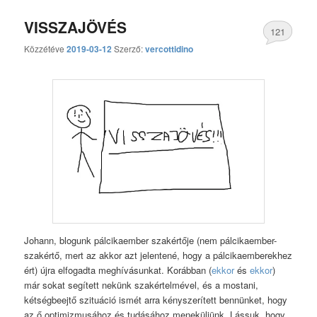
VISSZAJÖVÉS
121
Közzétéve
2019-03-12
Szerző:
vercottidino
hozzászólás
Johann, blogunk pálcikaember szakértője (nem pálcikaember-
szakértő, mert az akkor azt jelentené, hogy a pálcikaemberekhez
ért) újra elfogadta meghívásunkat. Korábban (
ekkor
és
ekkor
)
már sokat segített nekünk szakértelmével, és a mostani,
kétségbeejtő szituáció ismét arra kényszerített bennünket, hogy
az ő optimizmusához és tudásához meneküljünk. Lássuk, hogy