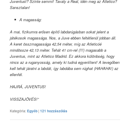
Juventust? Szinte semmi! Tavaly a Real, idén meg az Atletico?
Sansztalan!
A magasság:
A mai, fizikumra erősen építő labdarúgásban sokat jelent a
játékosok magassága. Nos, a Juve ebben feltétlenül jobban áll.
A keret összmagassága 42,54 méter, míg az Atleticóé
mindössze 42,13 méter. Tehát 41 cm-rel (!!!) magasabb a
Juventus, mint az Atletico Madrid. Ez akkora különbség, hogy
nincs az a ruganyosság, amely ki tudná egyenlíteni! A levegőben
kell tehát járatni a labdát, így labdába sem rúghat (HAHAHA!) az
ellenfél.
HAJRÁ, JUVENTUS!
VISSZAJÖVÉS!”
Kategória:
Egyéb
|
121 hozzászólás