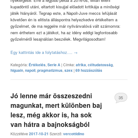
nyekergése. Erre a legjobb példa a 2016-os, Milan elleni
kupadöntő utáni, eltartott kisujjal előadott kritikája a minőségi
játék hiányáról. Tegnap este, a Napoli-Juve meccs lefújását
követően én is elitista álláspontra helyezkedve értékeltem a
győzelmet, de ma reggelre már nyilvánvalóvá vált számomra:
nem érthetem ezt a játékot, ha az idény eddigi legfontosabb
győzelméről lesajnálóan beszélek. Megvilágosodtam!
Egy kattintás ide a folytatáshoz….
→
Kategória:
Értékelés
,
Serie A
|
Címke:
afrika
,
céltudatosság
,
higuain
,
napoli
,
pragmatizmus
,
szex
|
69 hozzászólás
Jó lenne már összeszedni
35
magunkat, mert különben baj
hozzászólás
lesz, még akkor is, ha sok
van hátra a bajnokságból
Közzétéve
2017-10-21
Szerző:
vercottidino