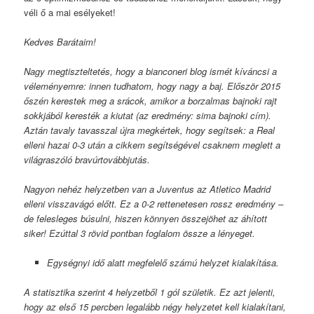
véli ő a mai esélyeket!
Kedves Barátaim!
Nagy megtiszteltetés, hogy a bianconeri blog ismét kíváncsi a
véleményemre: innen tudhatom, hogy nagy a baj. Először 2015
őszén kerestek meg a srácok, amikor a borzalmas bajnoki rajt
sokkjából keresték a kiutat (az eredmény: sima bajnoki cím).
Aztán tavaly tavasszal újra megkértek, hogy segítsek: a Real
elleni hazai 0-3 után a cikkem segítségével csaknem meglett a
világraszóló bravúrtovábbjutás.
Nagyon nehéz helyzetben van a Juventus az Atletico Madrid
elleni visszavágó előtt. Ez a 0-2 rettenetesen rossz eredmény –
de felesleges búsulni, hiszen könnyen összejöhet az áhított
siker! Ezúttal 3 rövid pontban foglalom össze a lényeget.
Egységnyi idő alatt megfelelő számú helyzet kialakítása.
A statisztika szerint 4 helyzetből 1 gól születik. Ez azt jelenti,
hogy az első 15 percben legalább négy helyzetet kell kialakítani,