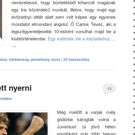
nevezetessé, hogy büntetésből kiharcolt magának
egy kis közérdekű munkát, illetve, hogy majd egy
évtizednyi ottlét alatt sem volt képes egy egyenes
mondatot elmondani angolul. Ő Carlos Tevez, aki a
legszégyenteljesebb 10-esként vonulhat majd be a
klubtörténelembe.
Egy kattintás ide a folytatáshoz….
→
ázat
,
hálátlanság
,
pénzéhség
,
tevez
|
20 hozzászólás
tt nyerni
15
ttidino
hozzászólás
Még mielőtt a varjak mély
gödörbe károgták volna a
Juventust (a jövő héten
egyébként már több helyen