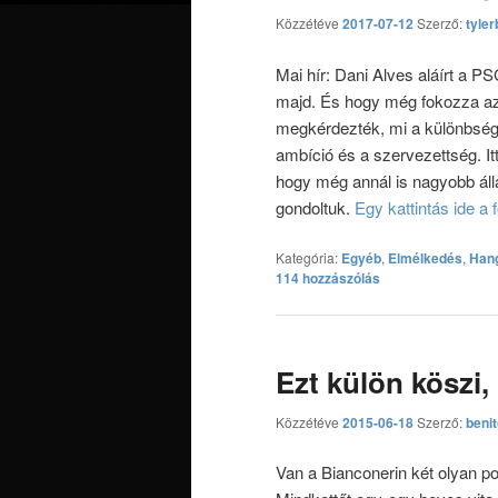
Közzétéve
2017-07-12
Szerző:
tyler
Mai hír: Dani Alves aláírt a PS
majd. És hogy még fokozza az 
megkérdezték, mi a különbség 
ambíció és a szervezettség. It
hogy még annál is nagyobb álla
gondoltuk.
Egy kattintás ide a
Kategória:
Egyéb
,
Elmélkedés
,
Hang
114 hozzászólás
Ezt külön köszi, 
Közzétéve
2015-06-18
Szerző:
beni
Van a Bianconerin két olyan po