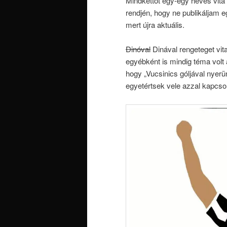
Mindkettőt egy-egy heves vita 
rendjén, hogy ne publikáljam 
mert újra aktuális.
Dinóval
Dinával rengeteget vit
egyébként is mindig téma volt 
hogy „Vucsinics góljával nyerün
egyetértsek vele azzal kapcsola