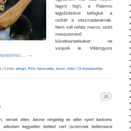
fagyni fog!), a Palermo
legyőzésével befogtuk a
csőrét a vészmadaraknak.
Nem volt nehéz meccs, ezért
messzemenő
következtetéseket ne
vonjunk le. Villámgyors
 folytatáshoz….
→
A
|
Címke:
allegri
,
Pirlo
,
takarodás
,
tevez
,
vidal
|
15 hozzászólás
25
h
hozzászólás
n, remek ellen, benne rengeteg ex ellen nyert kedvenc
ellenben kegyetlen kettest vert (szemnek kellemesre