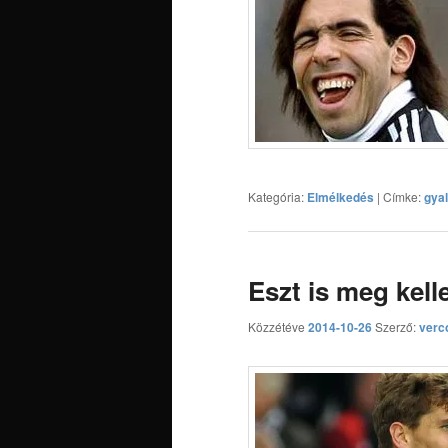
Kategória:
Elmélkedés
|
Címke:
gyal
Eszt is meg kelle
Közzétéve
2014-10-26
Szerző:
verco