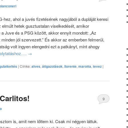
bianconeri
hozzászólás
G-hez, ahol a juvés fizetésének nagyjából a dupláját keresi
elmúlt hetek gusztustalan viselkedését, amikor
a Juve és a PSG között, akkor ennyit mondott: „Az
t minden jól szervezett.” És akkor az emberben felmerül,
tság volt ingyen elengedni ezt a patkányt, mint ahogy
 folytatáshoz….
→
ulatkeltés
|
Címke:
alves
,
átigazolások
,
llorente
,
marotta
,
tevez
|
Carlitos!
9
to
hozzászólás
sztom is, amit nem lőttem ki. Csak mi négyen láttuk.