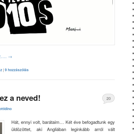
oz….
→
ez
|
9 hozzászólás
ez a neved!
20
ttidino
hozzászólás
Hát, ennyi volt, barátaim… Két éve befogadtunk egy
üldözöttet, aki Angliában leginkább arról vált