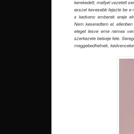
kerekedett, mellyel vezetett s
exszel kevesebb fejezte be e 
s kedvenc emberek ereje elme
Nem keseredtem el, ellenben 
eleget lesve eme nemes vers
szerkezete belseje fele. Sere
meggebedhetnek, kedvenceke