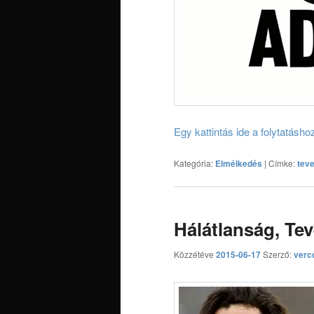
Egy kattintás ide a folytatásh
Kategória:
Elmélkedés
|
Címke:
tev
Hálátlanság, Tev
Közzétéve
2015-06-17
Szerző:
verco