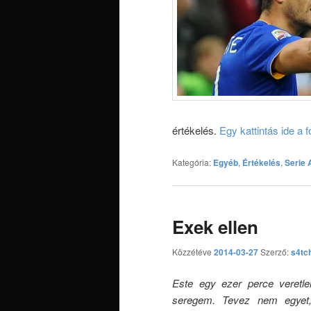
értékelés.
Egy kattintás ide a
Kategória:
Egyéb
,
Értékelés
,
Serie 
Exek ellen
Közzétéve
2014-03-27
Szerző:
s4tc
Este egy ezer perce veretle
seregem. Tevez nem egyet, 