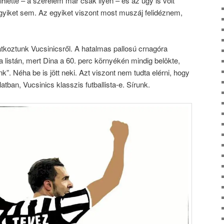
ihlette – a szerelem már csak ilyen – és az úgy is volt
egyiket sem. Az egyiket viszont most muszáj felidéznem,
atkoztunk Vucsinicsről. A hatalmas pallosú crnagóra
a listán, mert Dina a 60. perc környékén mindig belökte,
k”. Néha be is jött neki. Azt viszont nem tudta elérni, hogy
tban, Vucsinics klasszis futballista-e. Sírunk.