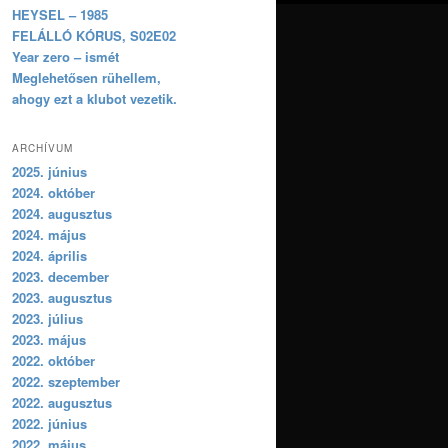
HEYSEL – 1985
FELÁLLÓ KÓRUS, S02E02
Year zero – ismét
Meglehetősen rühellem,
ahogy ezt a klubot vezetik.
ARCHÍVUM
2025. június
2024. október
2024. augusztus
2024. május
2024. április
2023. december
2023. augusztus
2023. július
2023. május
2022. október
2022. szeptember
2022. augusztus
2022. június
2022. május