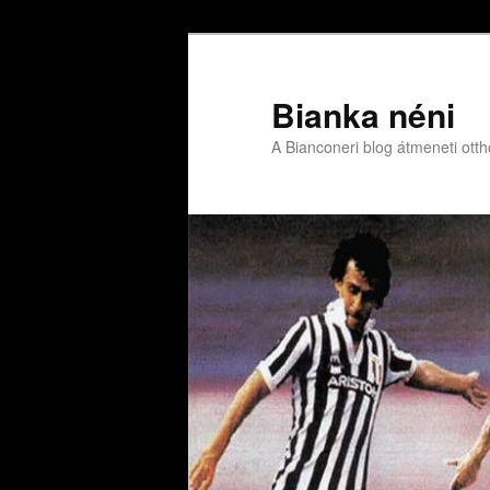
Bianka néni
A Bianconeri blog átmeneti ott