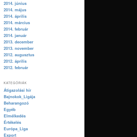
2014. június
2014. május
2014. április
2014. március
2014. február
2014. január
2013. december
2013. november
2012. augusztus
2012. április
2012. február
KATEGÓRIÁK
Átigazolási hír
Bajnokok_Ligája
Beharangozó
Egyéb
Elmélkedés
Értékelés
Európa_Liga
Export