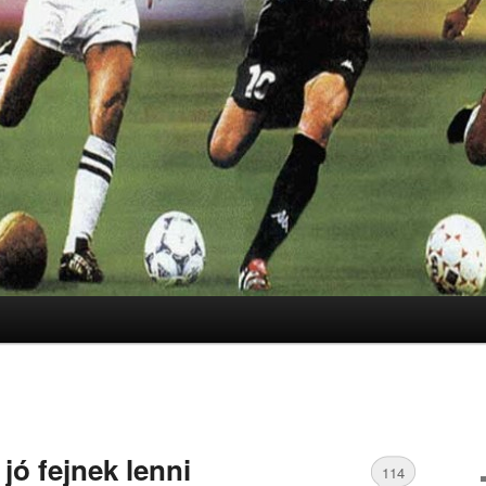
lomra
lomra
jó fejnek lenni
114