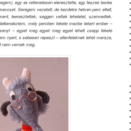
eregem), egy ex rettenetesen eleresztette, egy feszes testes
meccset. Seregem vezetett, de kezdetre hetven perc eltelt,
nt, leeresztettek, seggen vettek leheletet, szenvedtek.
lelkendeztem, mely percben fekete mezbe tekert ember –
enyt – egyet meg egyet meg egyet lehelt csepp fekete
gem nyert, s sebesen repeszt – ellenfeleknek lehet mersze,
t nem vernek meg.