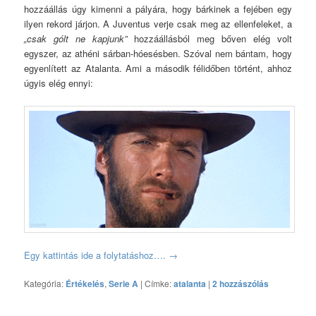
hozzáállás úgy kimenni a pályára, hogy bárkinek a fejében egy
ilyen rekord járjon. A Juventus verje csak meg az ellenfeleket, a
„csak gólt ne kapjunk”
hozzáállásból meg bőven elég volt
egyszer, az athéni sárban-hóesésben. Szóval nem bántam, hogy
egyenlített az Atalanta. Ami a második félidőben történt, ahhoz
úgyis elég ennyi:
Egy kattintás ide a folytatáshoz….
→
Kategória:
Értékelés
,
Serie A
|
Címke:
atalanta
|
2 hozzászólás