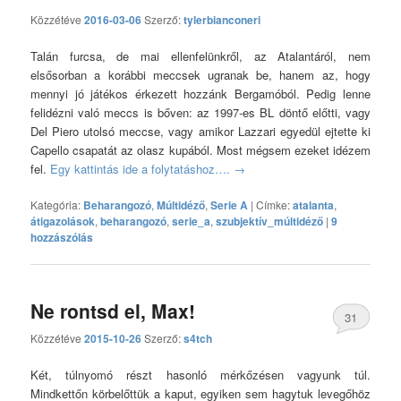
hozzászólás
Közzétéve
2016-03-06
Szerző:
tylerbianconeri
Talán furcsa, de mai ellenfelünkről, az Atalantáról, nem
elsősorban a korábbi meccsek ugranak be, hanem az, hogy
mennyi jó játékos érkezett hozzánk Bergamóból. Pedig lenne
felidézni való meccs is bőven: az 1997-es BL döntő előtti, vagy
Del Piero utolsó meccse, vagy amikor Lazzari egyedül ejtette ki
Capello csapatát az olasz kupából. Most mégsem ezeket idézem
fel.
Egy kattintás ide a folytatáshoz….
→
Kategória:
Beharangozó
,
Múltidéző
,
Serie A
|
Címke:
atalanta
,
átigazolások
,
beharangozó
,
serie_a
,
szubjektív_múltidéző
|
9
hozzászólás
Ne rontsd el, Max!
31
Közzétéve
2015-10-26
Szerző:
s4tch
hozzászólás
Két, túlnyomó részt hasonló mérkőzésen vagyunk túl.
Mindkettőn körbelőttük a kaput, egyiken sem hagytuk levegőhöz