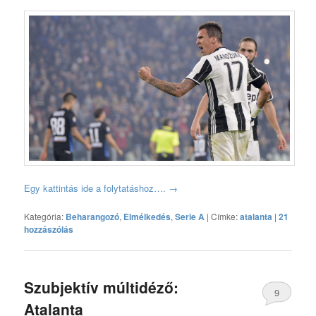
Egy kattintás ide a folytatáshoz….
→
Kategória:
Beharangozó
,
Elmélkedés
,
Serie A
|
Címke:
atalanta
|
21
hozzászólás
Szubjektív múltidéző:
9
Atalanta