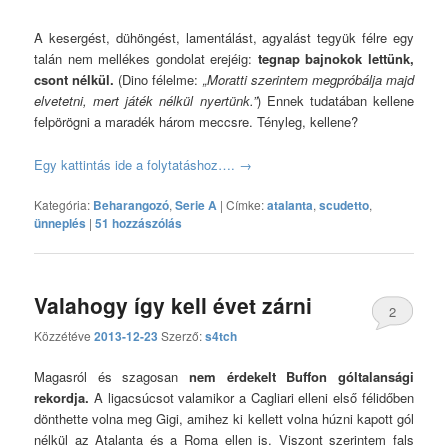
A kesergést, dühöngést, lamentálást, agyalást tegyük félre egy
talán nem mellékes gondolat erejéig:
tegnap bajnokok lettünk,
csont nélkül.
(Dino félelme:
„Moratti szerintem megpróbálja majd
elvetetni, mert játék nélkül nyertünk.”
) Ennek tudatában kellene
felpörögni a maradék három meccsre. Tényleg, kellene?
Egy kattintás ide a folytatáshoz….
→
Kategória:
Beharangozó
,
Serie A
|
Címke:
atalanta
,
scudetto
,
ünneplés
|
51 hozzászólás
Valahogy így kell évet zárni
2
Közzétéve
2013-12-23
Szerző:
s4tch
hozzászólás
Magasról és szagosan
nem érdekelt Buffon góltalansági
rekordja.
A ligacsúcsot valamikor a Cagliari elleni első félidőben
dönthette volna meg Gigi, amihez ki kellett volna húzni kapott gól
nélkül az Atalanta és a Roma ellen is. Viszont szerintem fals