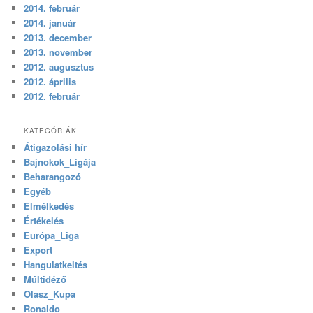
2014. február
2014. január
2013. december
2013. november
2012. augusztus
2012. április
2012. február
KATEGÓRIÁK
Átigazolási hír
Bajnokok_Ligája
Beharangozó
Egyéb
Elmélkedés
Értékelés
Európa_Liga
Export
Hangulatkeltés
Múltidéző
Olasz_Kupa
Ronaldo