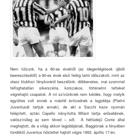
Nem túlzunk, ha a 80-as évektől (az idegenlégiósok újbóli
beeresztésétől) a 90-es évek első feléig tartó időszakról, mint az
olasz klubfoci fénykoráról beszélünk: döbbenetes, mai szemmel
felfoghatatlan sikerszéria, korszakos, történelmi tetteket
végrehajtó csapatok. A mi szívünknek nem kérdés, hogy melyik
együttes volt ennek a másfél évtizednek a legjobbja (Platini
Juventusát tartjuk annak), de aki a Sacchi keze nyomán
felépített, aztán Capello irányította Milant tartja erősebbnek,
valószínűleg az sem téved – sőt. A héttüdejű Conte által
meghajtott, de a világ akkori legjobbjának, Baggiónak a fényében
tündöklő Juventus hőstettet hajtott végre 1993. április 17-én.