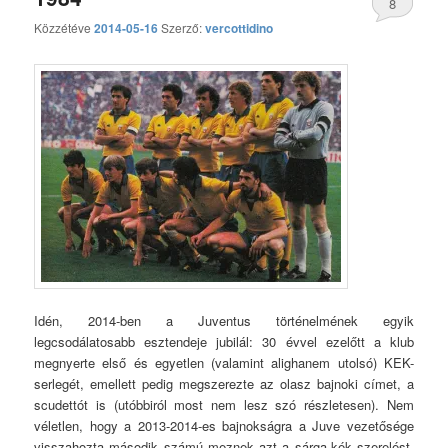
8
Közzétéve
2014-05-16
Szerző:
vercottidino
hozzászólás
Idén, 2014-ben a Juventus történelmének egyik
legcsodálatosabb esztendeje jubilál: 30 évvel ezelőtt a klub
megnyerte első és egyetlen (valamint alighanem utolsó) KEK-
serlegét, emellett pedig megszerezte az olasz bajnoki címet, a
scudettót is (utóbbiról most nem lesz szó részletesen). Nem
véletlen, hogy a 2013-2014-es bajnokságra a Juve vezetősége
visszahozta második számú meznek azt a sárga-kék szerelést,