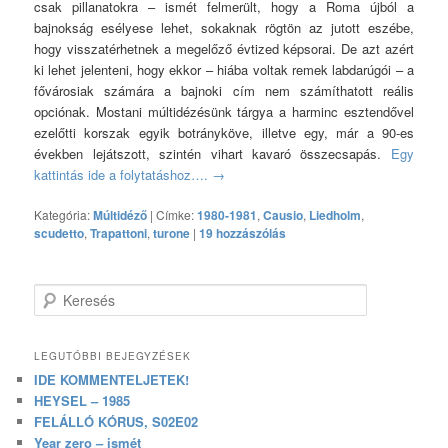
csak pillanatokra – ismét felmerült, hogy a Roma újból a
bajnokság esélyese lehet, sokaknak rögtön az jutott eszébe,
hogy visszatérhetnek a megelőző évtized képsorai. De azt azért
ki lehet jelenteni, hogy ekkor – hiába voltak remek labdarúgói – a
fővárosiak számára a bajnoki cím nem számíthatott reális
opciónak. Mostani múltidézésünk tárgya a harminc esztendővel
ezelőtti korszak egyik botrányköve, illetve egy, már a 90-es
években lejátszott, szintén vihart kavaró összecsapás.
Egy
kattintás ide a folytatáshoz….
→
Kategória:
Múltidéző
|
Címke:
1980-1981
,
Causio
,
Liedholm
,
scudetto
,
Trapattoni
,
turone
|
19 hozzászólás
Keresés
LEGUTÓBBI BEJEGYZÉSEK
IDE KOMMENTELJETEK!
HEYSEL – 1985
FELÁLLÓ KÓRUS, S02E02
Year zero – ismét