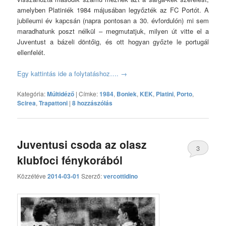
amelyben Platiniék 1984 májusában legyőzték az FC Portót. A
jubileumi év kapcsán (napra pontosan a 30. évfordulón) mi sem
maradhatunk poszt nélkül – megmutatjuk, milyen út vitte el a
Juventust a bázeli döntőig, és ott hogyan győzte le portugál
ellenfelét.
Egy kattintás ide a folytatáshoz….
→
Kategória:
Múltidéző
|
Címke:
1984
,
Boniek
,
KEK
,
Platini
,
Porto
,
Scirea
,
Trapattoni
|
8 hozzászólás
Juventusi csoda az olasz
3
klubfoci fénykorából
hozzászólás
Közzétéve
2014-03-01
Szerző:
vercottidino