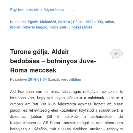
Egy kattintás ide a folytatáshoz….
→
Kategória:
Egyéb
,
Múltidéző
,
Serie A
|
Címke:
1992-1993
,
milan
,
möller
,
roberto baggio
,
Trapattoni
|
3 hozzászólás
Turone gólja, Aldair
19
bedobása – botrányos Juve-
hozzászólás
Roma meccsek
Közzétéve
2014-01-04
Szerző:
vercottidino
Aki tisztában van az olasz labdarúgás múltjával, az azzal is
tisztában van, hogy volt olyan időszaka a calciónak, amikor a
címben említett két klub felosztotta egymás között az olasz
piacot, és fél évtizedig éles küzdelmet folytatott a scudettóért: a
Juventus jobban jött ki ezekből a párharcokból, de
tulajdonképpen az AS Roma korszakosságát ez semmiben nem
befolyásolja. Később, már a 90-es években, amikor – többnyire