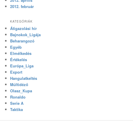
2012. április
2012. február
KATEGÓRIÁK
Átigazolási hír
Bajnokok_Ligája
Beharangozó
Egyéb
Elmélkedés
Értékelés
Európa_Liga
Export
Hangulatkeltés
Múltidéző
Olasz_Kupa
Ronaldo
Serie A
Taktika