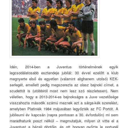
Idén, 2014-ben a Juventus történelmének egyik
legcsodálatosabb esztendeje jubilál: 30 évvel ezelőtt a klub
megnyerte első és egyetlen (valamint alighanem utolsó) KEK-
serlegét, emellett pedig megszerezte az olasz bajnoki címet, a
scudettót is (utóbbiról most nem lesz szó részletesen). Nem
véletlen, hogy a 2013-2014-es bajnokságra a Juve vezetősége
visszahozta második számú meznek azt a sárga-kék szerelést,
amelyben Platiniék 1984 májusában legyőzték az FC Portót. A
jubileumi év kapcsán (napra pontosan a 30. évfordulón) mi sem
maradhatunk poszt nélkül – megmutatjuk, milyen út vitte el a
Juventust a bázeli döntőig, és ott hogyan győzte le portugál