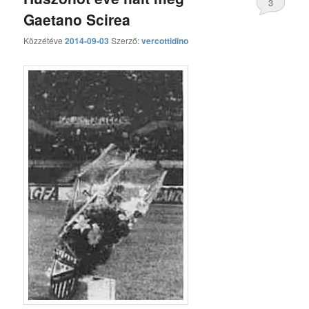
3
Gaetano Scirea
hozzászólás
Közzétéve
2014-09-03
Szerző:
vercottidino