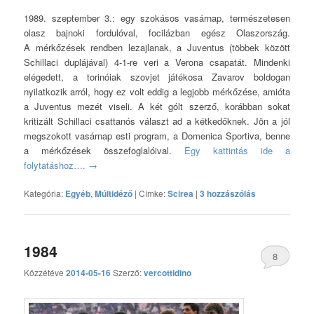
1989. szeptember 3.: egy szokásos vasárnap, természetesen
olasz bajnoki fordulóval, focilázban egész Olaszország.
A mérkőzések rendben lezajlanak, a Juventus (többek között
Schillaci duplájával) 4-1-re veri a Verona csapatát. Mindenki
elégedett, a torinóiak szovjet játékosa Zavarov boldogan
nyilatkozik arról, hogy ez volt eddig a legjobb mérkőzése, amióta
a Juventus mezét viseli. A két gólt szerző, korábban sokat
kritizált Schillaci csattanós választ ad a kétkedőknek. Jön a jól
megszokott vasárnap esti program, a Domenica Sportiva, benne
a mérkőzések összefoglalóival.
Egy kattintás ide a
folytatáshoz….
→
Kategória:
Egyéb
,
Múltidéző
|
Címke:
Scirea
|
3 hozzászólás
1984
8
Közzétéve
2014-05-16
Szerző:
vercottidino
hozzászólás