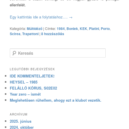
ellenfelét.
Egy kattintás ide a folytatáshoz….
→
Kategória:
Múltidéző
|
Címke:
1984
,
Boniek
,
KEK
,
Platini
,
Porto
,
Scirea
,
Trapattoni
|
8 hozzászólás
Keresés
LEGUTÓBBI BEJEGYZÉSEK
IDE KOMMENTELJETEK!
HEYSEL – 1985
FELÁLLÓ KÓRUS, S02E02
Year zero – ismét
Meglehetősen rühellem, ahogy ezt a klubot vezetik.
ARCHÍVUM
2025. június
2024. október