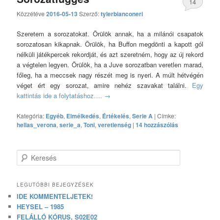
14
Közzétéve
2016-05-13
Szerző:
tylerbianconeri
hozzászólás
Szeretem a sorozatokat. Örülök annak, ha a milánói csapatok
sorozatosan kikapnak. Örülök, ha Buffon megdönti a kapott gól
nélküli játékpercek rekordját, és azt szeretném, hogy az új rekord
a végtelen legyen. Örülök, ha a Juve sorozatban veretlen marad,
főleg, ha a meccsek nagy részét meg is nyeri. A múlt hétvégén
véget ért egy sorozat, amire nehéz szavakat találni.
Egy
kattintás ide a folytatáshoz….
→
Kategória:
Egyéb
,
Elmélkedés
,
Értékelés
,
Serie A
|
Címke:
hellas_verona
,
serie_a
,
Toni
,
veretlenség
|
14 hozzászólás
Keresés
LEGUTÓBBI BEJEGYZÉSEK
IDE KOMMENTELJETEK!
HEYSEL – 1985
FELÁLLÓ KÓRUS, S02E02