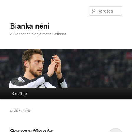
Kere
Bianka néni
A Bianconeri blog átmeneti otthona
Fő menü
Kezdőlap
Tovább az elsődleges tartalomra
Tovább a másodlagos tartalomra
CÍMKE:
TONI
Sorozatfüggés