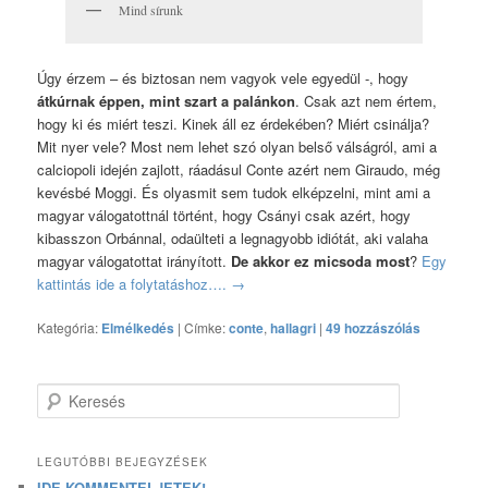
Mind sírunk
Úgy érzem – és biztosan nem vagyok vele egyedül -, hogy
átkúrnak éppen, mint szart a palánkon
. Csak azt nem értem,
hogy ki és miért teszi. Kinek áll ez érdekében? Miért csinálja?
Mit nyer vele? Most nem lehet szó olyan belső válságról, ami a
calciopoli idején zajlott, ráadásul Conte azért nem Giraudo, még
kevésbé Moggi. És olyasmit sem tudok elképzelni, mint ami a
magyar válogatottnál történt, hogy Csányi csak azért, hogy
kibasszon Orbánnal, odaülteti a legnagyobb idiótát, aki valaha
magyar válogatottat irányított.
De akkor ez micsoda most
?
Egy
kattintás ide a folytatáshoz….
→
Kategória:
Elmélkedés
|
Címke:
conte
,
hallagri
|
49 hozzászólás
Keresés
LEGUTÓBBI BEJEGYZÉSEK
IDE KOMMENTELJETEK!