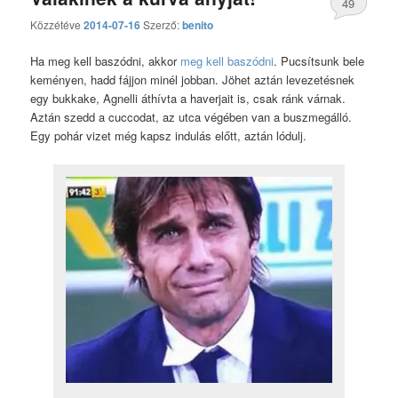
49
Közzétéve
2014-07-16
Szerző:
benito
hozzászólás
Ha meg kell baszódni, akkor
meg kell baszódni
. Pucsítsunk bele
keményen, hadd fájjon minél jobban. Jöhet aztán levezetésnek
egy bukkake, Agnelli áthívta a haverjait is, csak ránk várnak.
Aztán szedd a cuccodat, az utca végében van a buszmegálló.
Egy pohár vizet még kapsz indulás előtt, aztán lódulj.