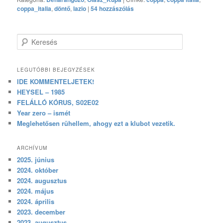
coppa_italia
,
döntő
,
lazio
|
54 hozzászólás
Keresés
LEGUTÓBBI BEJEGYZÉSEK
IDE KOMMENTELJETEK!
HEYSEL – 1985
FELÁLLÓ KÓRUS, S02E02
Year zero – ismét
Meglehetősen rühellem, ahogy ezt a klubot vezetik.
ARCHÍVUM
2025. június
2024. október
2024. augusztus
2024. május
2024. április
2023. december
2023. augusztus