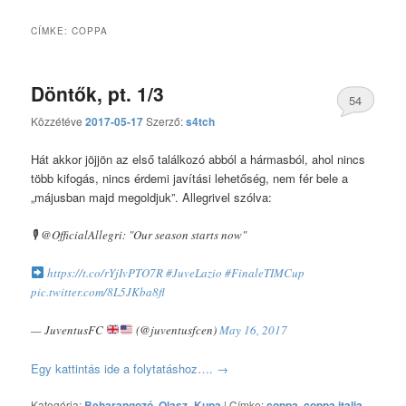
CÍMKE:
COPPA
Döntők, pt. 1/3
54
Közzétéve
2017-05-17
Szerző:
s4tch
hozzászólás
Hát akkor jöjjön az első találkozó abból a hármasból, ahol nincs
több kifogás, nincs érdemi javítási lehetőség, nem fér bele a
„májusban majd megoldjuk”. Allegrivel szólva:
🎙 @OfficialAllegri: "Our season starts now"
https://t.co/rYjIvPTO7R
#JuveLazio
#FinaleTIMCup
pic.twitter.com/8L5JKba8fl
— JuventusFC
(@juventusfcen)
May 16, 2017
Egy kattintás ide a folytatáshoz….
→
Kategória:
Beharangozó
,
Olasz_Kupa
|
Címke:
coppa
,
coppa italia
,