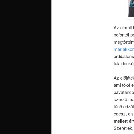
Az elmúlt 
pofontól-p
megtörtént
már akkor
ordibátorn
tulajdonké
Az előjáté
ami tökél
pávatáncot
szerző ma
tűnő edzőt
egész, els
mellett é
Szeretlek,