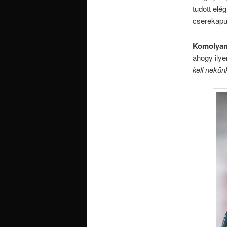
tudott elé
cserekapu
Komolyan,
ahogy ilye
kell nekün