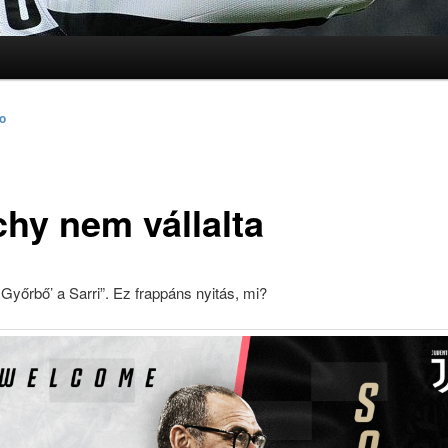
lomra
lomra
to
chy nem vállalta
 Győrbő’ a Sarri”. Ez frappáns nyitás, mi?