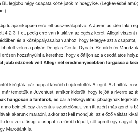
 a BL legjobb négy csapata közé jutók mindegyike. (Legkevésbé amúg
e.)
dig tulajdonképpen erre lett összeválogatva. A Juventus idén talán e
tt 4-2-3-1-et, pedig erre van kitalálva az egész keret, Allegri viszont 
édőiben és a középpályásaiban ahhoz, hogy feltegye azt a csapatot,
lehetett volna a pályán Douglas Costa, Dybala, Ronaldo és Mandzuk
l erősen hozzányúlni a kerethez, hogy előálljon az a csodálatos hely
al jobb edzőnek vélt Allegrinél eredményesebben forgassa a kez
tét kirúgták, pár nappal később bejelentették Allegrit. Azt hittük, ros
s már temettük a Juventust, amikor kiderült, hogy feljött a riverre az 
ak hangosan a fanfárok,
és bár a félkegyelmű jobbágynak leginkább
 anno beintett egy Juventus-szurkolónak, van itt azért más gond is b
tívak akarunk maradni, akkor azt kell mondjuk, az előző váltást kivá
e le a vezetőség, a csapat is előrébb lépett, sőt ugrott egy nagyot. I
gy Marottánk is.