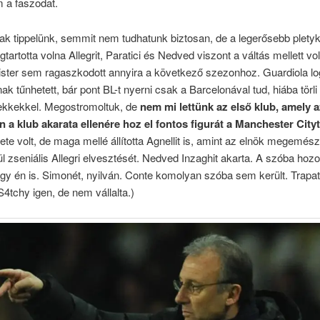
 a faszodat.
k tippelünk, semmit nem tudhatunk biztosan, de a legerősebb pletyk
tartotta volna Allegrit, Paratici és Nedved viszont a váltás mellett vol
ster sem ragaszkodott annyira a következő szezonhoz. Guardiola lo
ak tűnhetett, bár pont BL-t nyerni csak a Barcelonával tud, hiába törli
ekkekkel. Megostromoltuk, de
nem mi lettünk az első klub, amely a
n a klub akarata ellenére hoz el fontos figurát a Manchester City
tlete volt, de maga mellé állította Agnellit is, amint az elnök megemész
l zseniális Allegri elvesztését. Nedved Inzaghit akarta. A szóba hozo
y én is. Simonét, nyilván. Conte komolyan szóba sem került. Trapat
4tchy igen, de nem vállalta.)