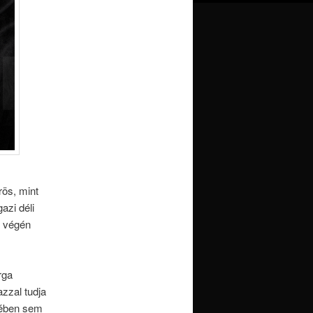
rös, mint
azi déli
i végén
rga
zzal tudja
őjében sem