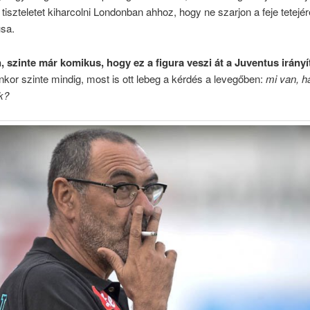
g tiszteletet kiharcolni Londonban ahhoz, hogy ne szarjon a feje tetejér
sa.
 szinte már komikus, hogy ez a figura veszi át a Juventus irányí
nkor szinte mindig, most is ott lebeg a kérdés a levegőben:
mi van, h
k?