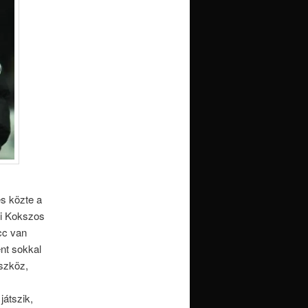
és közte a
ai Kokszos
ucc van
ént sokkal
eszköz,
játszik,