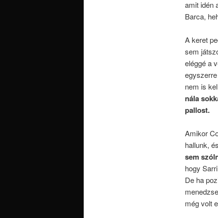
amit idén
Barca, heh
A keret pe
sem játszo
eléggé a v
egyszerre 
nem is kel
nála sokk
pallost.
Amikor Con
hallunk, é
sem szóln
hogy Sarri
De ha pozi
menedzselt
még volt e