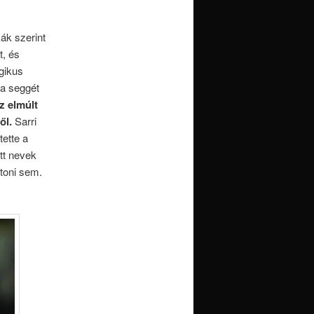
ák szerint
t, és
gikus
 a seggét
z elmúlt
től.
Sarri
tette a
tt nevek
toni sem.