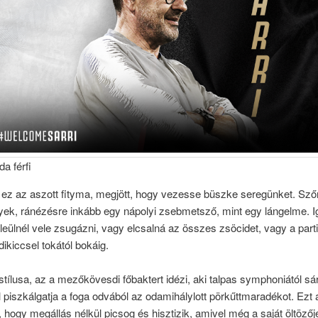
a férfi
n ez az aszott fityma, megjött, hogy vezesse büszke seregünket. Sző
k, ránézésre inkább egy nápolyi zsebmetsző, mint egy lángelme. Ig
 leülnél vele zsugázni, vagy elcsalná az összes zsöcidet, vagy a part
dikiccsel tokától bokáig.
stílusa, az a mezőkövesdi főbaktert idézi, aki talpas symphoniától sá
piszkálgatja a foga odvából az odamihálylott pörkűttmaradékot. Ezt a
, hogy megállás nélkül picsog és hisztizik, amivel még a saját öltöz