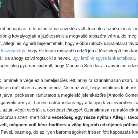
két hónapban rettenetes kínszenvedés volt Juventus-szurkolónak len
ofonig kóvályogtak a játékosaink a megváltó sípszóra várva, de még 
, Allegri és Agnelli bejelentették, hogy előbbi (utóbbi sajnálatára) távo
 leszögeztük
, hogy biztosan rosszabb edző jön a tésztaképű toszká
ál, de ahogy szivárogtak ki a nevek,
úgy lettünk egyre lankadtabbak
.
ppen elég gyorsan kiderült, hogy Maurizio Sarri lesz a Juventus edző
k, aminek a vége ez a beteljesülés lett, annyira szánalmasan szarul si
etesen méltatlan a Juventushoz. Nem az volt, hogy hatalmas klubunk
 járva, peckesen rámutatott a megfelelő jelentkezőre [Antonio Contér
gánvéleménye], hanem ostromoltunk egy a faluján kívül nyeretlen lú
, aztán végül beértük a
next best thinggel
. Szánalmasan amatőrnek t
ősorban azért, mert bár
a vezetőség egy része nyíltan Allegri táv
rvelt, mégsem volt kész haditerv a világ legjobb edzőjének pótlás
 Pavel, bazmeg, de az ilyen baromságokért frissen főtt káposztás kn