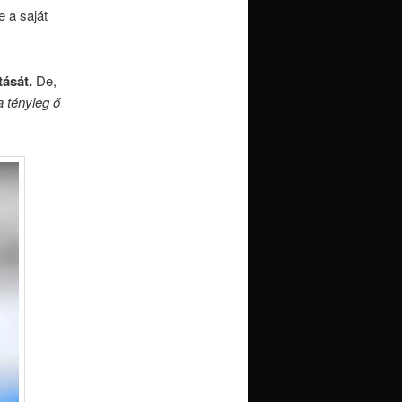
e a saját
tását.
De,
a tényleg ő