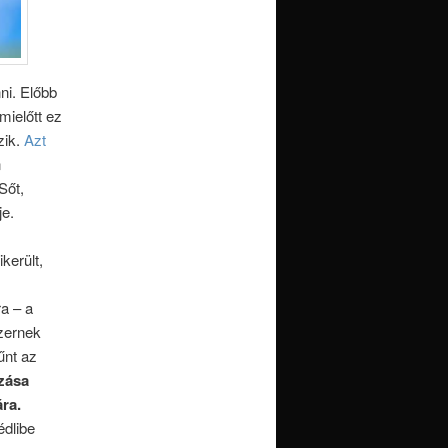
ni. Előbb
mielőtt ez
zik.
Azt
n
 Sőt,
je.
került,
a – a
zernek
űnt az
ozása
ára.
édlibe