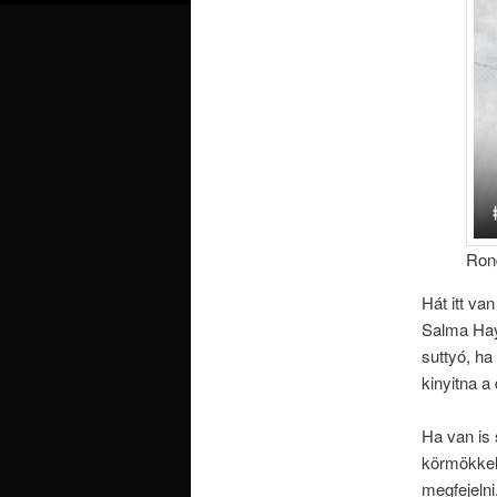
Rond
Hát itt va
Salma Haye
suttyó, ha
kinyitna a 
Ha van is 
körmökkel 
megfejelni