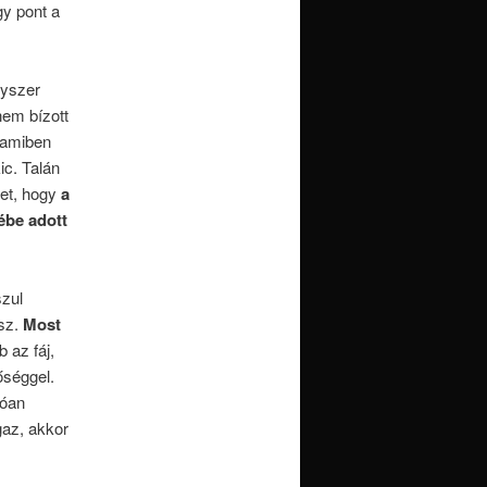
y pont a
gyszer
nem bízott
 amiben
ic. Talán
zet, hogy
a
ébe adott
szul
ász.
Most
 az fáj,
őséggel.
lóan
gaz, akkor