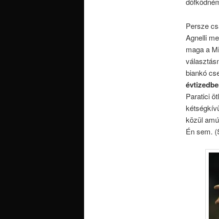
döfködném
Persze csa
Agnelli meg
maga a Mi
választásn
biankó cs
évtizedbe
Paratici ö
kétségkívü
közül amúg
Én sem. (S