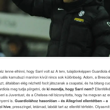
z lenne elhinni, hogy Sarri volt az A terv, tulajdonképpen Guardiola 
uális kamubuzi maníron kívül nincs sok különbség. Adom, a Bresci
azt, általában elég nézhető focit játszanak a csapatai, és ha bitang c
ardiola meg tudja pörgetni, de
ki mondja, hogy Sarri nem?
Ellenfélk
eri a Juventust, és a Chelsea-nél bizonyította, hogy ha megvan az 
nyerni is.
Guardiolához hasonlóan – és Allegrivel ellentétben – a
i híve
, presszingel, letámad, labdát tart az ellenfél térfelén. Olyasmit 