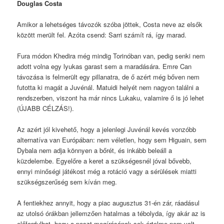
Douglas Costa
Amikor a lehetséges távozók szóba jöttek, Costa neve az elsők
között merült fel. Azóta csend: Sarri számít rá, így marad.
Fura módon Khedira még mindig Torinóban van, pedig senki nem
adott volna egy lyukas garast sem a maradására. Emre Can
távozása is felmerült egy pillanatra, de ő azért még bőven nem
futotta ki magát a Juvénál. Matuidi helyét nem nagyon találni a
rendszerben, viszont ha már nincs Lukaku, valamire ő is jó lehet
(ÚJABB CÉLZÁS!).
Az azért jól kivehető, hogy a jelenlegi Juvénál kevés vonzóbb
alternatíva van Európában: nem véletlen, hogy sem Higuain, sem
Dybala nem adja könnyen a bőrét, és inkább beleáll a
küzdelembe. Egyelőre a keret a szükségesnél jóval bővebb,
ennyi minőségi játékost még a rotáció vagy a sérülések miatti
szükségszerűség sem kíván meg.
A fentiekhez annyit, hogy a piac augusztus 31-én zár, ráadásul
az utolsó órákban jellemzően hatalmas a tébolyda, így akár az is
előfordulhat, hogy a poszt megírásának sok értelme nem volt.