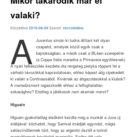
Mikor takarodik már el
valaki?
Közzétéve
2019-08-09
Szerző:
vercottidino
A
Juventus simán ki tudna állítani két olyan
csapatot, amelyek közül egyik csak a
bajnokságban, a másik csak a BL-ben szerepelne
(a Coppa Italia maradna a Primavera-együttesnek).
A nyári felkészülés kezdete óta rengeteg pletyka röppent fel a
várható távozókkal kapcsolatosan, ehhez képest alig cipekedett
ki valaki a Continassából. Kivárnak az átigazolásokkal a klubok?
A menedzsment ragaszkodik ehhez a felfoghatatlan
sokasághoz? Esetleg a játékosok nem akarnak menni?
Higuain
Higuain gyakorlatilag elsőként kezdte meg a munkát a Juve új
stábjával: köztudott, hogy Sarrival imádják egymást, mégis
valószínűtlennek tűnt, hogy az argentin ősztől a torinói
gyorséttermek bevételeit gyarapítja. Szóba jött vele