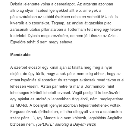
Dybala jelentette volna a cserealapot. Az argentin azonban
állítólag olyan fizetési igényekkel állt elő, amelyek a
pénzszórásban az utóbbi években nehezen verhető MU-nál is
kiverték a biztosítékot. Tegnap, az angliai átigazolási piac
zárásának utolsó pillanataiban a Tottenham tett még egy tétova
kísérletet Dybala megszerzésére, de nem jött össze az üzlet.
Egyelőre tehát ő sem megy sehova.
Mandzukic
A szerbet először egy kínai ajánlat találta meg még a nyár
elején, de úgy tűnik, hogy a sok pénz nem elég ahhoz, hogy az
ottani higiéniás állapotokat és szmogot akárcsak rövid távon is el
lehessen viselni. Aztán pár hétre rá már a Dortmundról mint
lehetséges kérőről lehetett olvasni. Végül pedig itt is beköszönt
egy ajánlat az utolsó pillanatokban Angliából, némi meglepetésre
az MU-tól. A bosnyák igényei azonban teljesíthetetlenek voltak
Fergusonéknak (érthetetlen, mintha elfogyott volna a csatárokra
szánt pénz…), így Mandzukic sem költözik, legalábbis Angliába
biztosan nem.
(UPDATE: állítólag a Bayern viszi)