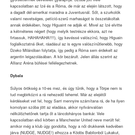
kapcsolatban az Izé és a Róma, de már az elején látszott, hogy
a dagadt dél-amerikai maradna a Juventusnál. Sőt, a szurkolók
valami nevetséges, petíció-szerű marhaságot is összetákoltak
annak érdekében, hogy Higuaint ne adják el. Mivel az Izé elvitte
a kétméteres négert (hogy melyik testrésze ekkora, azt ne
firtassuk, HAHAHAHA!!!!), így kevéssé valószínű, hogy Higuain
foglalkoztatná őket, ráadásul az is egyre valószínűtlenebb, hogy
Dzeko Milánóban folytatja, így pedig a Róma sem érdekelt az
argentin leigazolásában. A kör bezárult. Jelen állás szerint az
Allianz Aréna büfései fellélegezhetnek.
Dybala
Súlyos örökség a 10-es mez, és úgy tűnik, hogy a Törpe nem is
tud megbirkózni a rá nehezedő teherrel. Már az elejétől
kérdéseket vet fel, hogy Sarri mennyire számítana rá, de ha ilyen
komolyan szóba jött az eladása, akkor nyilvánvalóan
nélkülözhetőnek tartja őt a láncdohányos bankár. Vele
kapcsolatban első körben a Manchester United neve merült fel:
amikor még a klub úgy gondolta, hogy a női drukkerek kedvében
járva (NUDGE, NUDGE!) elhozza a Ködös Babilonból Lukakut,