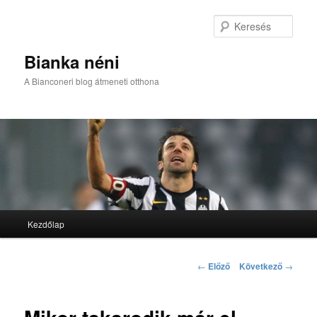
Kere
Bianka néni
A Bianconeri blog átmeneti otthona
Fő menü
Kezdőlap
Tovább az elsődleges tartalomra
Tovább a másodlagos tartalomra
Bejegyzés navigáció
←
Előző
Következő
→