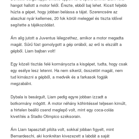
hangot hallott a motor felől. Érezte, ebből baj lehet. Kicsit feljebb
húzta a gépet, hogy jobban belássa a tájat. Szerencsére az
alaszkai nyár kellemes, 20 fok körüli meleggel és tiszta idővel
segítette a tájékozódást.
Ám alig jutott a Juventus lélegzethez, amikor a motor megadta
magát. Sűrű füst gomolygott a gép orrából, az erő is elszállt a
gépből. Liam bajban volt!
Egy közeli tisztás felé kormányozta a kisgépet, tudta, hogy csak
egy esélye lesz letenni. Ha nem sikerül, összetöri magát, nem
tud kimászni a gépből, a medvék és a farkasok fogják
megzabálni.
Dybala is besárgult, Liam pedig egyre jobban izzadt a
botkormány mögött. A motor néhány köhintéssel teljesen kimúlt,
a hirtelen beálló csend meglepő volt, mint egy coca-colás
kivetítés a Stadio Olimpico széksorain.
Ám Liam tapasztalt pilóta volt, sokkal jobban figyelt, mint
Bernardeschi, aki konkrétan kivezezett a labdát a saját