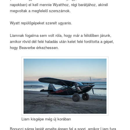
napokban) el kell mennie Wyatthoz, régi barátjához, akinél
megvoltak a megfelelő szerszámok.
Wyatt repülőgépeket szerelt ugyanis.
Liamnak fogalma sem volt róla, hogy már a félidőben járunk,
amikor rövid dél felé haladás után kelet felé fordította a gépet,
hogy Beaverbe érkezhessen.
Liam kisgépe még új korában
Bonucci sárga lapját emelte éppen fel a spori, amikor Liam fura