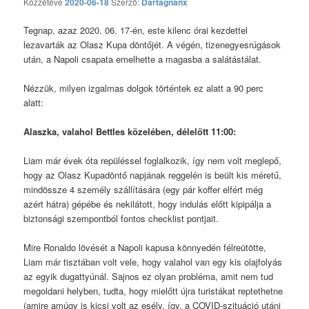
Közzétéve
2020-06-18
Szerző:
Dartagnanx
Tegnap, azaz 2020. 06. 17-én, este kilenc órai kezdettel
lezavarták az Olasz Kupa döntőjét. A végén, tizenegyesrúgások
után, a Napoli csapata emelhette a magasba a salátástálat.
Nézzük, milyen izgalmas dolgok történtek ez alatt a 90 perc
alatt:
Alaszka, valahol Bettles közelében, délelőtt 11:00:
Liam már évek óta repüléssel foglalkozik, így nem volt meglepő,
hogy az Olasz Kupadöntő napjának reggelén is beült kis méretű,
mindössze 4 személy szállítására (egy pár koffer elfért még
azért hátra) gépébe és nekilátott, hogy indulás előtt kipipálja a
biztonsági szempontból fontos checklist pontjait.
Mire Ronaldo lövését a Napoli kapusa könnyedén félreütötte,
Liam már tisztában volt vele, hogy valahol van egy kis olajfolyás
az egyik dugattyúnál. Sajnos ez olyan probléma, amit nem tud
megoldani helyben, tudta, hogy mielőtt újra turistákat reptethetne
(amire amúgy is kicsi volt az esély, így, a COVID-szituáció utáni