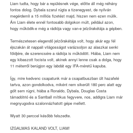
Liam tudta, hogy bár a repülésnek vége, előtte áll még néhány
fontos dolog. Dybala szarul rúgta a tizenegyest, de nyilván
megérdemli a 15 milliós fizetést majd, hiszen nem ezen múlik.
Ám Liam élete ennél fontosabb dolgokon múlt, például azon,
hogy működik-e még a rádiója vagy van-e jelzőrakétája a gépben.
Természetesen elegendő jelzőrakétája volt, hogy akár egy fél
éjszakán át nappali világosságot varázsoljon az alaszkai senki
földjére, de szerencsére a rádiója is működött. Hiába, Liam nem
egy kibaszott focista volt, akinek annyi lenne csak a dolga, hogy
11 méterről berúgjon egy labdát egy IFA-méretű kapuba.
Így, mire kedvenc csapatunk már a csapatbuszban ült hazafelé
tartva, azon gondolkodva, miként nem sikerült 180 perc alatt egy
gólt sem rúgni, hiába a Ronaldo, Dybala, Douglas Costa
támadótrió és a Sarriball mítikus fegyvere, nos, addigra Liam már
megnyugodva szalonnázhatott gépe mellett.
Wyatt 30 perccel később felszedte.
IZGALMAS KALAND VOLT, LIAM!