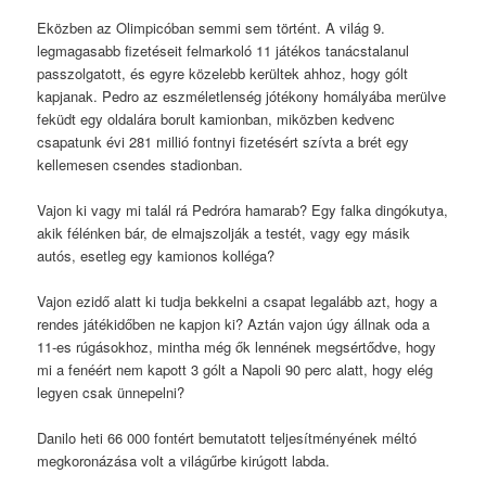
Eközben az Olimpicóban semmi sem történt. A világ 9.
legmagasabb fizetéseit felmarkoló 11 játékos tanácstalanul
passzolgatott, és egyre közelebb kerültek ahhoz, hogy gólt
kapjanak. Pedro az eszméletlenség jótékony homályába merülve
feküdt egy oldalára borult kamionban, miközben kedvenc
csapatunk évi 281 millió fontnyi fizetésért szívta a brét egy
kellemesen csendes stadionban.
Vajon ki vagy mi talál rá Pedróra hamarab? Egy falka dingókutya,
akik félénken bár, de elmajszolják a testét, vagy egy másik
autós, esetleg egy kamionos kolléga?
Vajon ezidő alatt ki tudja bekkelni a csapat legalább azt, hogy a
rendes játékidőben ne kapjon ki? Aztán vajon úgy állnak oda a
11-es rúgásokhoz, mintha még ők lennének megsértődve, hogy
mi a fenéért nem kapott 3 gólt a Napoli 90 perc alatt, hogy elég
legyen csak ünnepelni?
Danilo heti 66 000 fontért bemutatott teljesítményének méltó
megkoronázása volt a világűrbe kirúgott labda.