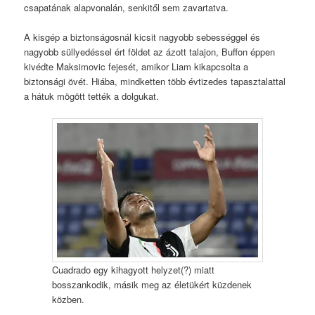
csapatának alapvonalán, senkitől sem zavartatva.
A kisgép a biztonságosnál kicsit nagyobb sebességgel és
nagyobb süllyedéssel ért földet az ázott talajon, Buffon éppen
kivédte Maksimovic fejesét, amikor Liam kikapcsolta a
biztonsági övét. Hiába, mindketten több évtizedes tapasztalattal
a hátuk mögött tették a dolgukat.
Cuadrado egy kihagyott helyzet(?) miatt
bosszankodik, másik meg az életükért küzdenek
közben.