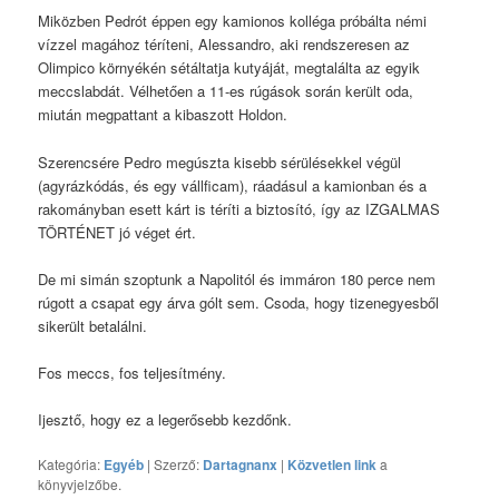
Miközben Pedrót éppen egy kamionos kolléga próbálta némi
vízzel magához téríteni, Alessandro, aki rendszeresen az
Olimpico környékén sétáltatja kutyáját, megtalálta az egyik
meccslabdát. Vélhetően a 11-es rúgások során került oda,
miután megpattant a kibaszott Holdon.
Szerencsére Pedro megúszta kisebb sérülésekkel végül
(agyrázkódás, és egy vállficam), ráadásul a kamionban és a
rakományban esett kárt is téríti a biztosító, így az IZGALMAS
TÖRTÉNET jó véget ért.
De mi simán szoptunk a Napolitól és immáron 180 perce nem
rúgott a csapat egy árva gólt sem. Csoda, hogy tizenegyesből
sikerült betalálni.
Fos meccs, fos teljesítmény.
Ijesztő, hogy ez a legerősebb kezdőnk.
Kategória:
Egyéb
| Szerző:
Dartagnanx
|
Közvetlen link
a
könyvjelzőbe.