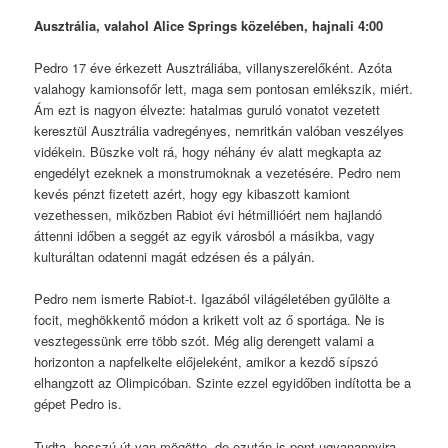
Ausztrália, valahol Alice Springs közelében, hajnali 4:00
Pedro 17 éve érkezett Ausztráliába, villanyszerelőként. Azóta
valahogy kamionsofőr lett, maga sem pontosan emlékszik, miért.
Ám ezt is nagyon élvezte: hatalmas guruló vonatot vezetett
keresztül Ausztrália vadregényes, nemritkán valóban veszélyes
vidékein. Büszke volt rá, hogy néhány év alatt megkapta az
engedélyt ezeknek a monstrumoknak a vezetésére. Pedro nem
kevés pénzt fizetett azért, hogy egy kibaszott kamiont
vezethessen, miközben Rabiot évi hétmillióért nem hajlandó
áttenni időben a seggét az egyik városból a másikba, vagy
kulturáltan odatenni magát edzésen és a pályán.
Pedro nem ismerte Rabiot-t. Igazából világéletében gyűlölte a
focit, meghökkentő módon a krikett volt az ő sportága. Ne is
vesztegessünk erre több szót. Még alig derengett valami a
horizonton a napfelkelte előjeleként, amikor a kezdő sípszó
elhangzott az Olimpicóban. Szinte ezzel egyidőben indította be a
gépet Pedro is.
Tudta, hosszú út van mögötte, de ezután is pont ugyanannyira