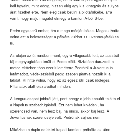
kell figyelni, mint eddig, hiszen elég egy kis kihagyás és súlyos
árat fizethet érte. Nem elég csak beülni a pilótafülkébe, arra
várni, hogy majd magától elmegy a kamion A-ból B-be.
Pedro egyszerű ember, ám a maga módján bölcs. Megoszthatta
volna ezt a bölcsességet a pályára küldött 11 juventus-játékksal
is.
Az elején az út rendben ment, egyre világosabb lett, az ausztrál
táj megnyugtatóan terült el Pedro előtt. Biztatóan duruzsolt a
motor, eközben több ezer kilométerre Pedrótól a Juventus is
letámadott, védekezésből pedig szépen járatva hozták ki a
labdát. Ki hitte volna, hogy ez az egész idill csak időleges.
Pillanatok alatt elszaródhat minden.
A kengurucsapat jobbról jött, pont ahogy a jobb kapufát találta el
a Napoli is szabadrúgásból. Ezt nem lehet kivédeni, ha
szerencséd van, nem lesz baj, ha nincs, akkor baj lesz. A
Juventusnak szerencséje volt, Pedrónak sajnos nem.
Miközben a dupla defektet kapott kamiont próbálta az úton