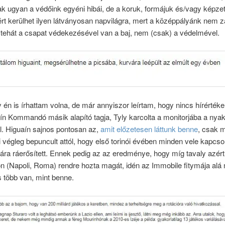
k ugyan a védőink egyéni hibái, de a koruk, formájuk és/vagy képze
rt kerülhet ilyen látványosan napvilágra, mert a középpályánk nem z
 tehát a csapat védekezésével van a baj, nem (csak) a védelmével.
én is írhattam volna, de már annyiszor leírtam, hogy nincs hírértéke
ín Kommandó másik alapító tagja, Tyly karcolta a monitorjába a nya
l. Higuaín sajnos pontosan az,
amit előzetesen láttunk benne
, csak 
ki végleg bepuncult attól, hogy első torinói évében minden vele kapcso
iára ráerősített. Ennek pedig az az eredménye, hogy míg tavaly azért
 (Napoli, Roma) rendre hozta magát, idén az Immobile fitymája alá m
 több van, mint benne.