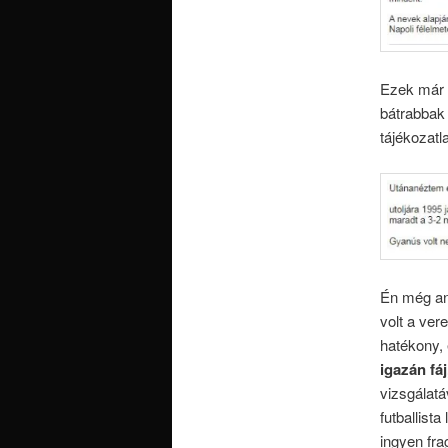
Ezek már D
bátrabbak 
tájékozat
Én még an
volt a ver
hatékony, 
igazán fá
vizsgálatá
futballist
ingyen fra