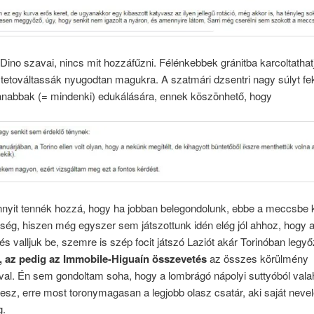
ino szavai, nincs mit hozzáfűzni. Félénkebbek gránitba karcoltathat
tetováltassák nyugodtan magukra. A szatmári dzsentri nagy súlyt fek
lanabbak (= mindenki) edukálására, ennek köszönhető, hogy
nyit tennék hozzá, hogy ha jobban belegondolunk, ebbe a meccsbe 
eség, hiszen még egyszer sem játszottunk idén elég jól ahhoz, hogy a
és valljuk be, szemre is szép focit játszó Laziót akár Torinóban legy
j, az pedig az Immobile-Higuaín összevetés
az összes körülmény
val. Én sem gondoltam soha, hogy a lombrágó nápolyi suttyóból val
a lesz, erre most toronymagasan a legjobb olasz csatár, aki saját neve
g.