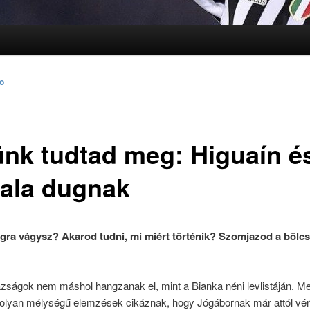
lomra
lomra
to
ünk tudtad meg: Higuaín é
ala dugnak
gra vágysz? Akarod tudni, mi miért történik? Szomjazod a bölc
azságok nem máshol hangzanak el, mint a Bianka néni levlistáján. M
t olyan mélységű elemzések cikáznak, hogy Jógábornak már attól vér