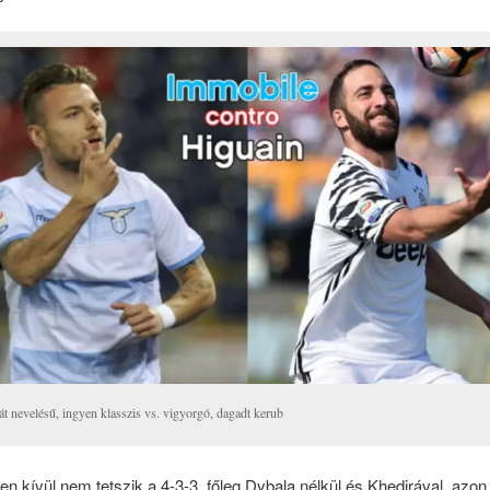
át nevelésű, ingyen klasszis vs. vigyorgó, dagadt kerub
 kívül nem tetszik a 4-3-3, főleg Dybala nélkül és Khedirával, azo