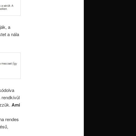
ják, a
tet a nála
kódolva
 rendkívül
őzzük.
Ami
aha rendes
lésű,