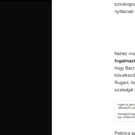
szivárogna
nyitásnak:
Nehéz meg
fogalmaz
hogy Barz
következő
Rugani, ha
szaladgál 
Peticica a