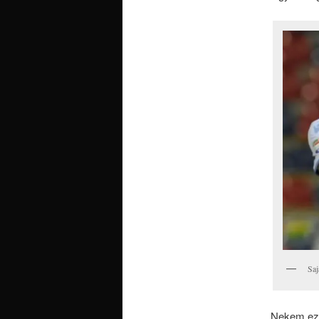
Saj
Nekem ezen