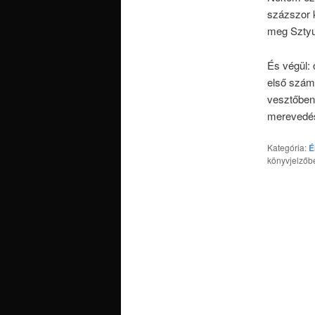
százszor 
meg Sztyu
És végül: 
első szám
vesztőben
merevedés
Kategória:
É
könyvjelzőb