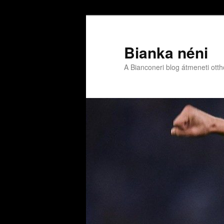
Bianka néni
A Bianconeri blog átmeneti ott