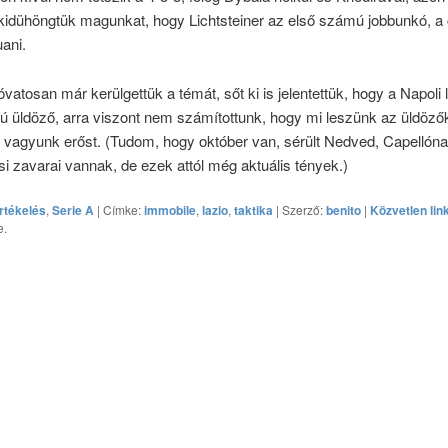
kidühöngtük magunkat, hogy Lichtsteiner az első számú jobbunkó, a 
ani.
óvatosan már kerülgettük a témát, sőt ki is jelentettük, hogy a Napoli 
ú üldöző, arra viszont nem számítottunk, hogy mi leszünk az üldöző
 vagyunk erőst. (Tudom, hogy október van, sérült Nedved, Capellón
i zavarai vannak, de ezek attól még aktuális tények.)
rtékelés
,
Serie A
| Címke:
immobile
,
lazio
,
taktika
| Szerző:
benito
|
Közvetlen lin
e.