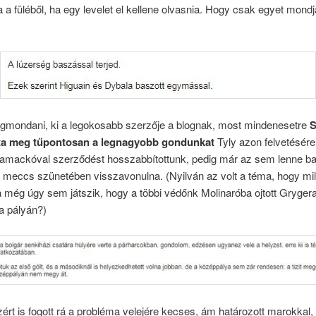
 a füléből, ha egy levelet el kellene olvasnia. Hogy csak egyet mond
mondani, ki a legokosabb szerzője a blognak, most mindenesetre
S
ta meg tűpontosan a legnagyobb gondunkat
Tyly azon felvetésére
amackóval szerződést hosszabbítottunk, pedig már az sem lenne baj
 meccs szünetében visszavonulna. (Nyilván az volt a téma, hogy mil
 még úgy sem játszik, hogy a többi védőnk Molinaróba ojtott Gryger
a pályán?)
zért is fogott rá a probléma velejére kecses, ám határozott marokkal,