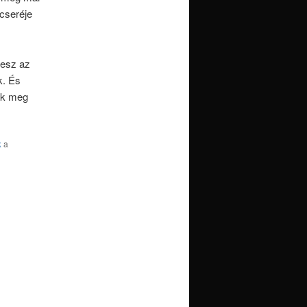
cseréje
lesz az
k. És
ak meg
k
a