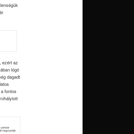
tlenségük
ár
, ezért az
kában lógó
még dagadt
latos
 a fontos
ihálylott