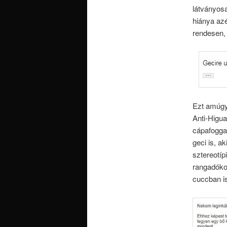
látványosa
hiánya azé
rendesen,
Ezt amúgy 
Anti-Higua
cápafogga
geci is, a
sztereotíp
rangadókon
cuccban is