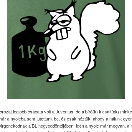
orozat legjobb csapata volt a Juventus, de a bíró(k) kicsalt(ak) mink
 már a nyolcba sem jutottunk be, és csak néztük, ahogy a nálunk gy
virgonckodnak a BL negyeddöntőjében. Idén a nyolc már megvan, a