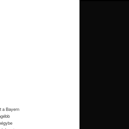
et a Bayern
engébb
 négybe