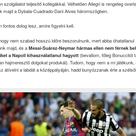
n szolgálatot teljesítő kollégákkal. Vélhetően Allegri is rengeteg overl
ik majd a Dybala-Cuadrado-Dani Alves háromszögben.
 fontos dolog lesz, amire figyelni kell.
 hogy nem szabad hosszú időre beszorulnunk, mert abba óhatatlanul
unk majd, és a
Messi-Suárez-Neymar hármas ellen nem férnek bel
iket a Napoli kihasználatlanul hagyott
(bevallom, főleg Bonuccitól t
n hajmeresztő dolgokat produkál). Tudom, hogy nem a mi játékunk,
z átívelni a labdát a középpályáján, hadd bunyózzanak érte a szélső