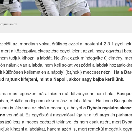
anymaszatok
ezelőtt azt mondtam volna, őrültség ezzel a mostani 4-2-3-1-gyel nek
mert a középpálya elvesztése egyet jelent azzal, hogy egyrészt bes
em tudjuk kihozni a labdát. Nekünk ezek mindegyike új élmény, mert
n nálunk van a labda, nem kell sokat vesződni a labdakihozatalokk
olt különösen kellemetlen a nápolyi (bajnoki) meccset nézni.
Ha a Bar
d rajtunk kifejteni, mint a Napoli, akkor nagy bajba kerülünk.
rca most egészen más. Iniesta már látványosan nem fiatal, Busquets 
óban, Rakitic pedig nem akkora ász, mint a társai. Ha lenne Busquets
nem is játszana az első meccsen, a helyét
a Dybala nyakára akasz
ano
venné át. Ez egyébként megvalósul így is: a két argentin párharc
sságú lesz a meccs egészét tekintve, és nem csak azért, mert Dybal
djuk kihozni a labdákat, hanem azért is, mert remekül megértik egy