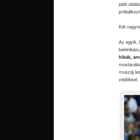
jobb oldalo
próbálkoz
Két nagyon
Az egyik,
belehibáz
hibák, am
mostanába
muszáj les
védőkkel.