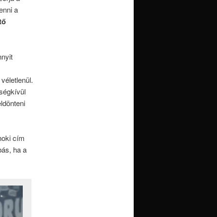
enni a
tő
nyit
véletlenül.
ségkívül
ldönteni
noki cím
bás, ha a