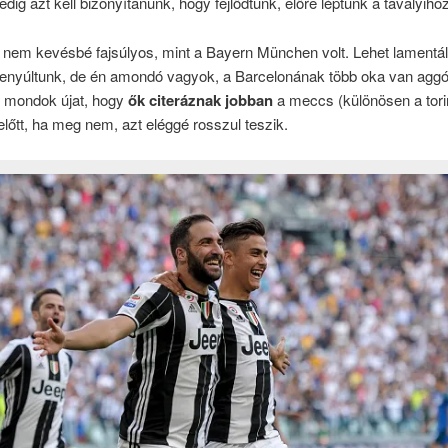
edig azt kell bizonyítanunk, hogy fejlődtünk, előre léptünk a tavalyiho
l nem kevésbé fajsúlyos, mint a Bayern München volt. Lehet lamentál
lenyúltunk, de én amondó vagyok, a Barcelonának több oka van aggó
 mondok újat, hogy
ők citeráznak jobban
a meccs (különösen a tori
lőtt, ha meg nem, azt eléggé rosszul teszik.