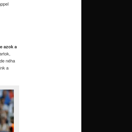
appel
e azok a
artok,
 de néha
ink a