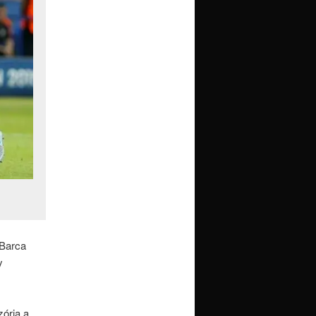
 Barca
y
zórja a