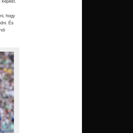
z képest.
ni, hogy
dni. És
nói