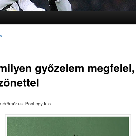
lomra
lomra
to
milyen győzelem megfelel,
zönettel
 mérőmókus. Pont egy kilo.