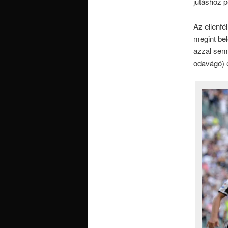
jutáshoz p
Az ellenfé
megint be
azzal sem
odavágó) e