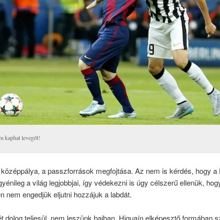
 kaphat levegőt!
 középpálya, a passzforrások megfojtása. Az nem is kérdés, hogy a
yénileg a világ legjobbjai, így védekezni is úgy célszerű ellenük, hog
 nem engedjük eljutni hozzájuk a labdát.
t dolog teljesül, nem leszünk bajban. Higuaín elképesztő formában s