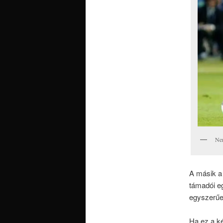
Nem
A másik a
támadói eg
egyszerűen
Ha ez a ké