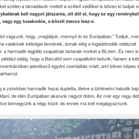
 két szélen a támadások mellett a szélső védőket is bőven ki tudjuk v
ybalának kell nagyot játszania, ott dől el, hogy ez egy reménykel
 vagy egy tusakodós, x-közeli meccs lesz-e.
úl vagyunk, hogy „meglátjuk, mennyit ér ez Európában.” Tudjuk, men
ha valakinek kétségei lennének, annak elég a fogadóirodák oddszait
 a harmadik legjobb csapatnak tartanak minket a BL-ben. És nem is 
k például odáig, hogy a Barcától sem csapatként tartunk, hanem a két
centrációban jelentkező egyéni zsenialitás miatt, ami bőven képes e
párharcot.
 a zsinórban harmadik hazai dupletta, illetve a történelmi hatodik baj
ldani, de idén Európában akarunk nagyot dobni. Az már egy nagy do
ejtve bemegyünk a négy közé, és ennek ma kell megágyaznunk.