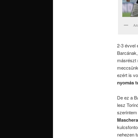
Ar
2-3 évvel 
Barcának, 
másrészt n
meccsünkö
ezért is v
nyomás tu
De ez a Ba
lesz Torin
szerintem 
Mascher
kulcsfonto
nehezen tu