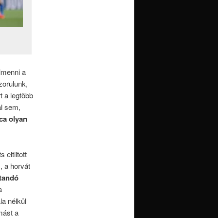
imenni a
zorulunk,
 a legtöbb
al sem,
ca olyan
eltiltott
, a horvát
tandó
a
a nélkül
mást a