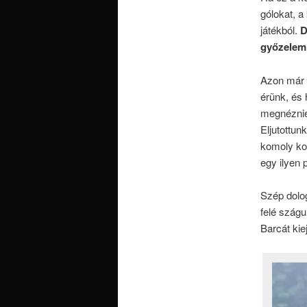
gólokat, a
játékból.
D
győzelem,
Azon már t
érünk, és 
megnéznie:
Eljutottun
komoly kon
egy ilyen 
Szép dolog
felé szágu
Barcát ki