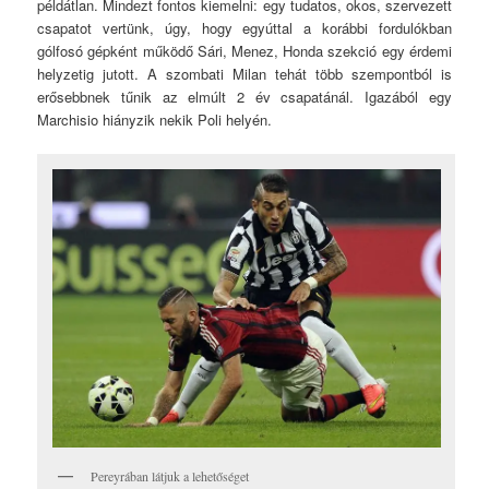
példátlan. Mindezt fontos kiemelni: egy tudatos, okos, szervezett
csapatot vertünk, úgy, hogy egyúttal a korábbi fordulókban
gólfosó gépként működő Sári, Menez, Honda szekció egy érdemi
helyzetig jutott. A szombati Milan tehát több szempontból is
erősebbnek tűnik az elmúlt 2 év csapatánál. Igazából egy
Marchisio hiányzik nekik Poli helyén.
Pereyrában látjuk a lehetőséget