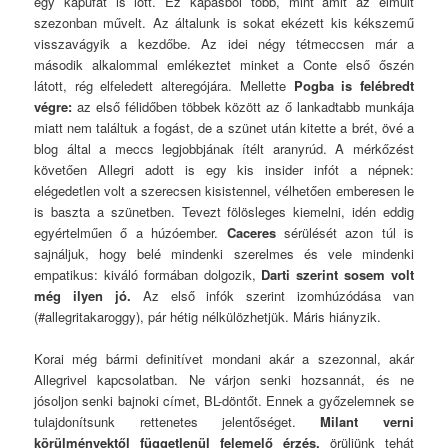
egy kapufát is lőtt. Ez kapásból több, mint amit az elmúlt
szezonban művelt. Az általunk is sokat ekézett kis kékszemű
visszavágyik a kezdőbe. Az idei négy tétmeccsen már a
második alkalommal emlékeztet minket a Conte első őszén
látott, rég elfeledett alteregójára. Mellette
Pogba is felébredt
végre:
az első félidőben többek között az ő lankadtabb munkája
miatt nem találtuk a fogást, de a szünet után kitette a brét, övé a
blog által a meccs legjobbjának ítélt aranyrúd. A mérkőzést
követően Allegri adott is egy kis insider infót a népnek:
elégedetlen volt a szerecsen kisistennel, vélhetően emberesen le
is baszta a szünetben. Tevezt fölösleges kiemelni, idén eddig
egyértelműen ő a húzóember.
Caceres
sérülését azon túl is
sajnáljuk, hogy belé mindenki szerelmes és vele mindenki
empatikus: kiváló formában dolgozik,
Darti szerint sosem volt
még ilyen jó.
Az első infók szerint izomhúzódása van
(#allegritakaroggy), pár hétig nélkülözhetjük. Máris hiányzik.
Korai még bármi definitívet mondani akár a szezonnal, akár
Allegrivel kapcsolatban. Ne várjon senki hozsannát, és ne
jósoljon senki bajnoki címet, BL-döntőt. Ennek a győzelemnek se
tulajdonítsunk rettenetes jelentőséget.
Milant verni
körülményektől függetlenül felemelő érzés,
örüljünk tehát