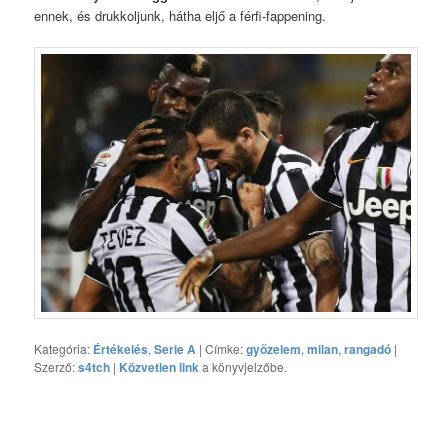
ennek, és drukkoljunk, hátha eljő a férfi-fappening.
Kategória:
Értékelés
,
Serie A
| Címke:
győzelem
,
milan
,
rangadó
|
Szerző:
s4tch
|
Közvetlen link
a könyvjelzőbe.