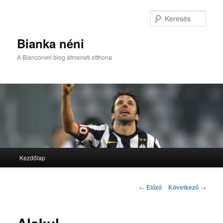
Kere
Bianka néni
A Bianconeri blog átmeneti otthona
Fő menü
Kezdőlap
Tovább az elsődleges tartalomra
Tovább a másodlagos tartalomra
Bejegyzés navigáció
←
Előző
Következő
→