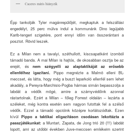
Caceres máris hiányzik
Épp tankolják Tyler magánrepülőjét, megkaptuk a felszállási
engedélyt, 25 perc múlva indul a kommunánk Dino legújabb
Karib-tengeri szigetére, pont ennyi időm van összerántani a
posztot. Rövid leszek.
Ez a Milan nem a tavalyi, széthullott, kiscsapatként izomból
támadó banda. A mai Milan is hajtós, de okosabban osztja be az
erejét, és
nem szégyelli az alaptaktikáját az erősebb
ellenfélhez igazítani.
Pippo megnézte a Malmö elleni BL-
meccset, és látta, hogy még a buszt leparkoló ellenfél sem lehet
akadály, a Pereyra-Marchisio-Pogba hármas simán bepasszolja a
labdát a védők mögé, amire a szárnyvédőink azonnal
rástartolnak. Ezért a Milan – főleg Forrest oldalán – lezárta a
széleket, még kontra esetén sem nagyon futottak fel a szélső
védők. Ezzel a támadó opcióink középre korlátozódtak. Ezen
kívül
Pippo a taktikai eligazításon csodásan lekottázta a
passzjátékunkat:
a Muntari, Zapata, de Jong trió 20 (!!!) labdát
lopott, ami az utóbbi években Juve-meccsen emlékeim szerint