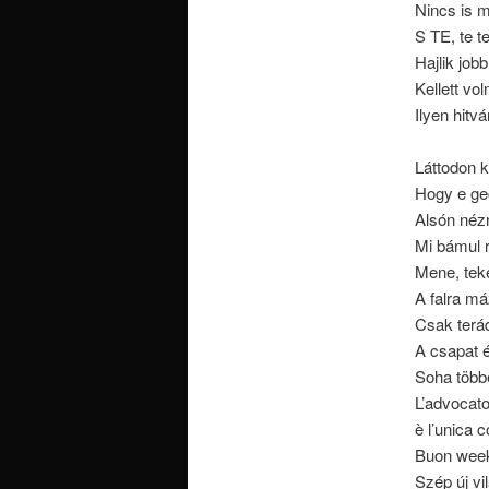
Nincs is 
S TE, te 
Hajlik job
Kellett vo
Ilyen hitv
Láttodon 
Hogy e ge
Alsón nézn
Mi bámul r
Mene, teke
A falra má
Csak terád
A csapat é
Soha többe
L’advocato,
è l’unica 
Buon week
Szép új vi