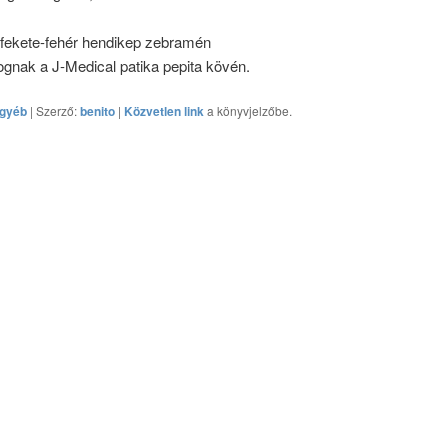
fekete-fehér hendikep zebramén
gnak a J-Medical patika pepita kövén.
gyéb
| Szerző:
benito
|
Közvetlen link
a könyvjelzőbe.