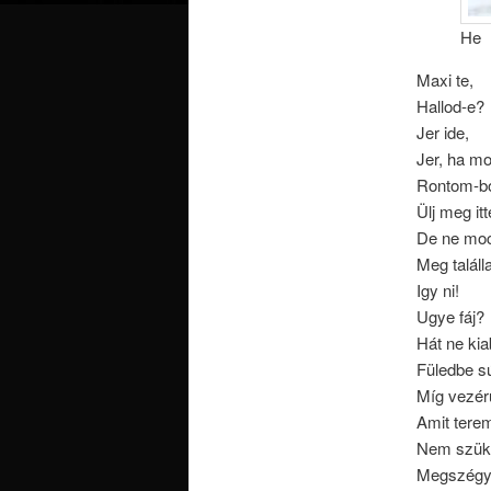
He
Maxi te,
Hallod-e?
Jer ide,
Jer, ha m
Rontom-b
Ülj meg it
De ne moc
Meg találl
Igy ni!
Ugye fáj?
Hát ne kiab
Füledbe s
Míg vezérü
Amit tere
Nem szüks
Megszégyenü