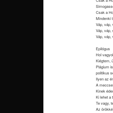
Csak a Ho
Simogasso
Csak a Ho
Mindenki 
Váp, váp,
Váp, váp,
Váp, váp,
Epilógus
Hol vagyo
Kiégtem, ü
Plágium is
politikus 
Ilyen az é
A meccsek
Kinek édes
Ki lehet a 
Te vagy, te
Az örökké 