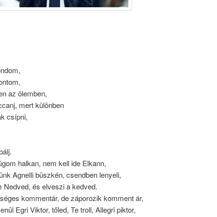
ondom,
ontom,
ten az ölemben,
canj, mert különben
ak csípni,
álj.
úgom halkan, nem kell ide Elkann,
nk Agnelli büszkén, csendben lenyeli,
m Nedved, és elveszi a kedved.
éges kommentár, de záporozik komment ár,
l Egri Viktor, tőled, Te troll, Allegri piktor,