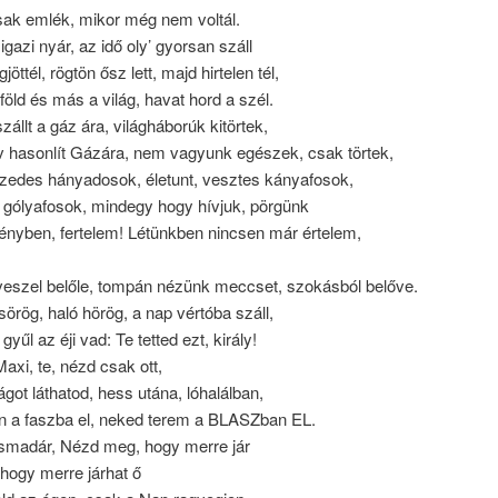
ak emlék, mikor még nem voltál.
igazi nyár, az idő oly’ gyorsan száll
ttél, rögtön ősz lett, majd hirtelen tél,
 föld és más a világ, havat hord a szél.
zállt a gáz ára, világháborúk kitörtek,
v hasonlít Gázára, nem vagyunk egészek, csak törtek,
izedes hányadosok, életunt, vesztes kányafosok,
 gólyafosok, mindegy hogy hívjuk, pörgünk
nyben, fertelem! Létünkben nincsen már értelem,
veszel belőle, tompán nézünk meccset, szokásból belőve.
örög, haló hörög, a nap vértóba száll,
yűl az éji vad: Te tetted ezt, király!
Maxi, te, nézd csak ott,
got láthatod, hess utána, lóhalálban,
n a faszba el, neked terem a BLASZban EL.
kismadár, Nézd meg, hogy merre jár
hogy merre járhat ő