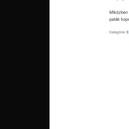
Miközben 
paták kopo
Kategória:
E