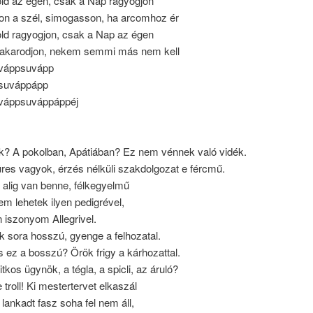
ld az égen, csak a Nap ragyogjon
n a szél, simogasson, ha arcomhoz ér
ld ragyogjon, csak a Nap az égen
takarodjon, nekem semmi más nem kell
 váppsuvápp
 suváppápp
 váppsuváppáppéj
k? A pokolban, Apátiában? Ez nem vénnek való vidék.
res vagyok, érzés nélküli szakdolgozat e fércmű.
 alig van benne, félkegyelmű
sem lehetek ilyen pedigrével,
n iszonyom Allegrivel.
 sora hosszú, gyenge a felhozatal.
 ez a bosszú? Örök frigy a kárhozattal.
titkos ügynök, a tégla, a spicli, az áruló?
 troll! Ki mestertervet elkaszál
lankadt fasz soha fel nem áll,