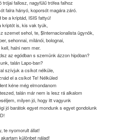
 trójai fallosz, nagyfülű trófea falhoz
ót falra hányó, koporsót magára záró.
 be a kriptád, ISIS fattyú!
a kriptót is, kis vak tyúk,
z szemet sehol, te, $Internacionalista ügynök,
er, sehonnai, milánói, bolognai,
 kell, halni nem mer.
sz az egódban s szemünk ázzon hipóban?
zunk, talán Lapo-ban?
al szívjuk a csíkot nélküle,
nád el a csíkot Te! Nélküled
dent kéne még elmondanom
eszed, talán már nem is lesz rá alkalom
éljem, milyen jó, hogy itt vagyunk
égi jó barátok egyet mondunk s egyet gondolunk
D!
, te nyomorult állat!
akartam különbet nálad!