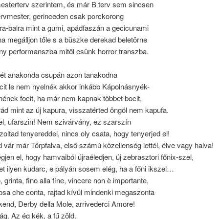
mesterterv szerintem, és már B terv sem sincsen
tervmester, gerinceden csak porckorong
bra-balra mint a gumi, apádfaszán a gecicunami
lna megálljon tőle s a büszke derekad beletörne
ány performanszba mitől esünk horror transzba.
két anakonda csupán azon tanakodna
cit le nem nyelnék akkor inkább Kápolnásnyék-
ének focit, ha már nem kapnak többet bocit,
ád mint az új kapura, visszatérted öngól nem kapufa.
l, ufarszin! Nem szivárvány, ez szarszín
zoltad tenyereddel, nincs oly csata, hogy tenyerjed el!
 vár már Törpfalva, első számú közellenség lettél, élve vagy halva!
gjen el, hogy hamvaiból újraéledjen, új zebrasztori főnix-szel,
t ilyen kudarc, e pályán sosem elég, ha a főni ikszel…
 grinta, fino alla fine, vincere non è importante,
cosa che conta, rajtad kívül mindenki megaszonta
end, Derby della Mole, arrivederci Amore!
lág. Az ég kék, a fű zöld.