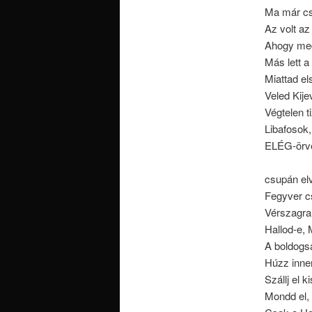
Ma már cs
Az volt az 
Ahogy megjö
Más lett a
Miattad els
Veled Kije
Végtelen t
Libafosok,
ELÉG-örvé
csupán el
Fegyver cs
Vérszagra g
Hallod-e, 
A boldogsá
Húzz inne
Szállj el 
Mondd el, 