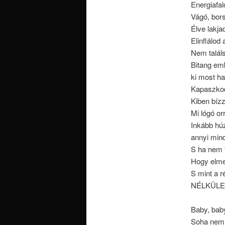
Energiafaló
Vágó, bors
Élve lakjad
Elinflálod 
Nem találs
Bitang emb
ki most ha
Kapaszkod
Kiben bíz
Mi lógó orr
Inkább húz
annyi min
S ha nem t
Hogy elmes
S mint a r
NÉLKÜLE
Baby, baby
Soha nem 