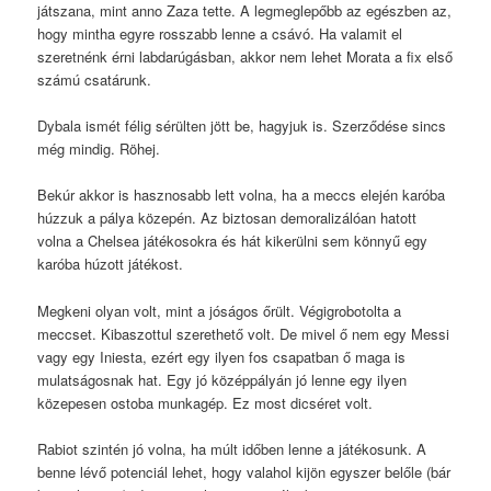
játszana, mint anno Zaza tette. A legmeglepőbb az egészben az,
hogy mintha egyre rosszabb lenne a csávó. Ha valamit el
szeretnénk érni labdarúgásban, akkor nem lehet Morata a fix első
számú csatárunk.
Dybala ismét félig sérülten jött be, hagyjuk is. Szerződése sincs
még mindig. Röhej.
Bekúr akkor is hasznosabb lett volna, ha a meccs elején karóba
húzzuk a pálya közepén. Az biztosan demoralizálóan hatott
volna a Chelsea játékosokra és hát kikerülni sem könnyű egy
karóba húzott játékost.
Megkeni olyan volt, mint a jóságos őrült. Végigrobotolta a
meccset. Kibaszottul szerethető volt. De mivel ő nem egy Messi
vagy egy Iniesta, ezért egy ilyen fos csapatban ő maga is
mulatságosnak hat. Egy jó középpályán jó lenne egy ilyen
közepesen ostoba munkagép. Ez most dicséret volt.
Rabiot szintén jó volna, ha múlt időben lenne a játékosunk. A
benne lévő potenciál lehet, hogy valahol kijön egyszer belőle (bár