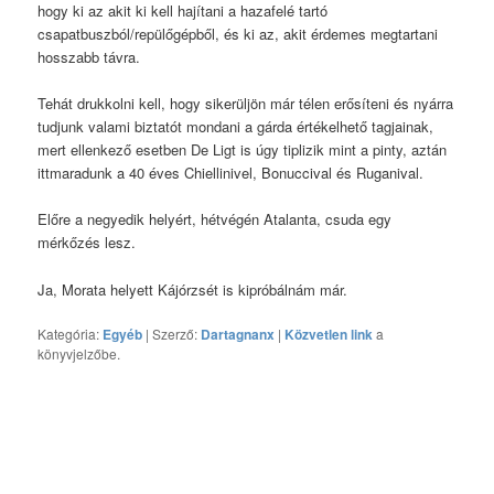
hogy ki az akit ki kell hajítani a hazafelé tartó
csapatbuszból/repülőgépből, és ki az, akit érdemes megtartani
hosszabb távra.
Tehát drukkolni kell, hogy sikerüljön már télen erősíteni és nyárra
tudjunk valami biztatót mondani a gárda értékelhető tagjainak,
mert ellenkező esetben De Ligt is úgy tiplizik mint a pinty, aztán
ittmaradunk a 40 éves Chiellinivel, Bonuccival és Ruganival.
Előre a negyedik helyért, hétvégén Atalanta, csuda egy
mérkőzés lesz.
Ja, Morata helyett Kájórzsét is kipróbálnám már.
Kategória:
Egyéb
| Szerző:
Dartagnanx
|
Közvetlen link
a
könyvjelzőbe.