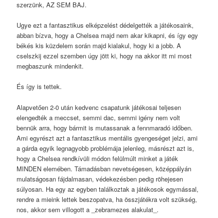
szerzünk, AZ SEM BAJ.
Ugye ezt a fantasztikus elképzelést dédelgették a játékosaink,
abban bízva, hogy a Chelsea majd nem akar kikapni, és így egy
békés kis küzdelem során majd kialakul, hogy ki a jobb. A
cselszkij ezzel szemben úgy jött ki, hogy na akkor itt mi most
megbaszunk mindenkit.
És így is tettek.
Alapvetően 2-0 után kedvenc csapatunk játékosai teljesen
elengedték a meccset, semmi dac, semmi igény nem volt
bennük arra, hogy bármit is mutassanak a fennmaradó időben.
Ami egyrészt azt a fantasztikus mentális gyengeséget jelzi, ami
a gárda egyik legnagyobb problémája jelenleg, másrészt azt is,
hogy a Chelsea rendkívüli módon felülmúlt minket a játék
MINDEN elemében. Támadásban nevetségesen, középpályán
mulatságosan fájdalmasan, védekezésben pedig röhejesen
súlyosan. Ha egy az egyben találkoztak a játékosok egymással,
rendre a mieink lettek beszopatva, ha összjátékra volt szükség,
nos, akkor sem villogott a _zebramezes alakulat_.