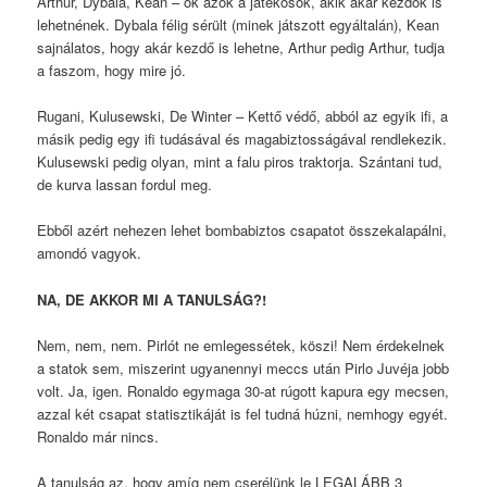
Arthur, Dybala, Kean – ők azok a játékosok, akik akár kezdők is
lehetnének. Dybala félig sérült (minek játszott egyáltalán), Kean
sajnálatos, hogy akár kezdő is lehetne, Arthur pedig Arthur, tudja
a faszom, hogy mire jó.
Rugani, Kulusewski, De Winter – Kettő védő, abból az egyik ifi, a
másik pedig egy ifi tudásával és magabiztosságával rendlekezik.
Kulusewski pedig olyan, mint a falu piros traktorja. Szántani tud,
de kurva lassan fordul meg.
Ebből azért nehezen lehet bombabiztos csapatot összekalapálni,
amondó vagyok.
NA, DE AKKOR MI A TANULSÁG?!
Nem, nem, nem. Pirlót ne emlegessétek, köszi! Nem érdekelnek
a statok sem, miszerint ugyanennyi meccs után Pirlo Juvéja jobb
volt. Ja, igen. Ronaldo egymaga 30-at rúgott kapura egy mecsen,
azzal két csapat statisztikáját is fel tudná húzni, nemhogy egyét.
Ronaldo már nincs.
A tanulság az, hogy amíg nem cserélünk le LEGALÁBB 3