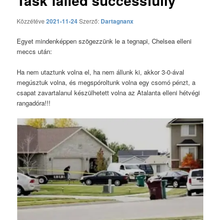
Task failed successfully
Közzétéve
2021-11-24
Szerző:
Dartagnanx
Egyet mindenképpen szögezzünk le a tegnapi, Chelsea elleni
meccs után:
Ha nem utaztunk volna el, ha nem állunk ki, akkor 3-0-ával
megúsztuk volna, és megspóroltunk volna egy csomó pénzt, a
csapat zavartalanul készülhetett volna az Atalanta elleni hétvégi
rangadóra!!!