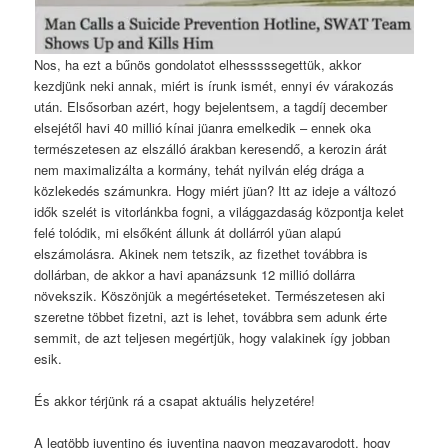
Nos, ha ezt a bűnös gondolatot elhesssssegettük, akkor
kezdjünk neki annak, miért is írunk ismét, ennyi év várakozás
után. Elsősorban azért, hogy bejelentsem, a tagdíj december
elsejétől havi 40 millió kínai jüanra emelkedik – ennek oka
természetesen az elszálló árakban keresendő, a kerozin árát
nem maximalizálta a kormány, tehát nyilván elég drága a
közlekedés számunkra. Hogy miért jüan? Itt az ideje a változó
idők szelét is vitorlánkba fogni, a világgazdaság központja kelet
felé tolódik, mi elsőként állunk át dollárról yüan alapú
elszámolásra. Akinek nem tetszik, az fizethet továbbra is
dollárban, de akkor a havi apanázsunk 12 millió dollárra
növekszik. Köszönjük a megértéseteket. Természetesen aki
szeretne többet fizetni, azt is lehet, továbbra sem adunk érte
semmit, de azt teljesen megértjük, hogy valakinek így jobban
esik.
És akkor térjünk rá a csapat aktuális helyzetére!
A legtöbb juventino és juventina nagyon megzavarodott, hogy