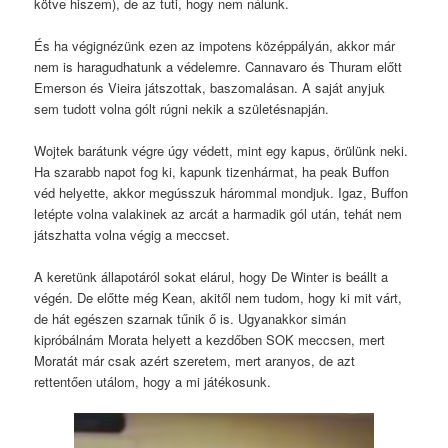
kötve hiszem), de az tuti, hogy nem nálunk.
És ha végignézünk ezen az impotens középpályán, akkor már
nem is haragudhatunk a védelemre. Cannavaro és Thuram előtt
Emerson és Vieira játszottak, baszomalásan. A saját anyjuk
sem tudott volna gólt rúgni nekik a születésnapján.
Wojtek barátunk végre úgy védett, mint egy kapus, örülünk neki.
Ha szarabb napot fog ki, kapunk tizenhármat, ha peak Buffon
véd helyette, akkor megússzuk hárommal mondjuk. Igaz, Buffon
letépte volna valakinek az arcát a harmadik gól után, tehát nem
játszhatta volna végig a meccset.
A keretünk állapotáról sokat elárul, hogy De Winter is beállt a
végén. De előtte még Kean, akitől nem tudom, hogy ki mit várt,
de hát egészen szarnak tűnik ő is. Ugyanakkor simán
kipróbálnám Morata helyett a kezdőben SOK meccsen, mert
Moratát már csak azért szeretem, mert aranyos, de azt
rettentően utálom, hogy a mi játékosunk.