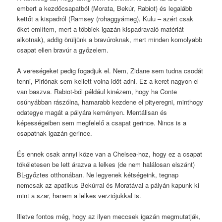
embert a kezdőcsapatból (Morata, Bekúr, Rabiot) és legalább
kettőt a kispadról (Ramsey (rohaggyámeg), Kulu – azért csak
őket említem, mert a többiek igazán kispadravaló matériát
alkotnak), addig örüljünk a bravúroknak, mert minden komolyabb
csapat ellen bravúr a győzelem.
A vereségeket pedig fogadjuk el. Nem, Zidane sem tudna csodát
tenni, Pirlónak sem kellett volna időt adni. Ez a keret nagyon el
van baszva. Rabiot-ból például kinézem, hogy ha Conte
csúnyábban rászólna, hamarabb kezdene el pityeregni, minthogy
odategye magát a pályára keményen. Mentálisan és
képességeiben sem megfelelő a csapat gerince. Nincs is a
csapatnak igazán gerince.
És ennek csak annyi köze van a Chelsea-hoz, hogy ez a csapat
tökéletesen be lett árazva a lelkes (de nem halálosan elszánt)
BL-győztes otthonában. Ne legyenek kétségeink, tegnap
nemcsak az apatikus Bekúrral és Moratával a pályán kapunk ki
mint a szar, hanem a lelkes verziójukkal is.
Illetve fontos még, hogy az ilyen meccsek igazán megmutatják,