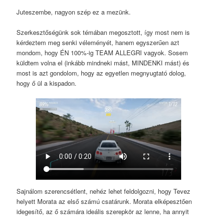
Juteszembe, nagyon szép ez a mezünk.
Szerkesztőségünk sok témában megosztott, így most nem is
kérdeztem meg senki véleményét, hanem egyszerűen azt
mondom, hogy ÉN 100%-ig TEAM ALLEGRI vagyok. Sosem
küldtem volna el (inkább mindneki mást, MINDENKI mást) és
most is azt gondolom, hogy az egyetlen megnyugtató dolog,
hogy ő ül a kispadon.
Sajnálom szerencsétlent, nehéz lehet feldolgozni, hogy Tevez
helyett Morata az első számú csatárunk. Morata elképesztően
idegesítő, az ő számára ideális szerepkör az lenne, ha annyit