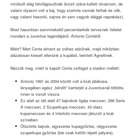
minősült elég felvilágosultnak (kicsit utána kellett olvasnom, de
valami olyasmi volt a baj, hogy szerinte vannak férfiak és nők,
vagy valami hasonló, sajnos én sem vagyok eléggé naprakész).
Most hasonlóan semmirekellő percemberkék terveznek ítéletet
mondani a Juventus legendájáról, Antonio Contéről.
Miért? Mert Conte elment az izéhez edzőnek, majd miközben
alázatosan kiesett ellenünk a kupából, beintett Agnellinek.
Nézzük meg, miért is kapott Conte csillagot a stadion mellett:
Antonio 1991 és 2004 között volt a klub játékosa,
lényegében egész „felnőtt” karrierjét a Juventusnál töltötte,
innen is vonult vissza.
Ez alatt az idő alatt 47 bajnokok ligája meccsen, 296 Serie
A meccsen, 2 Szuperkupa meccsen, 43 olasz
kupameccsen és 4 Intertoto meccsen játszott a klub
színeiben.
Ötszörös bajnok, egyszeres kupagyőztes, négyszeres
szuperkupa győztes (bár csak kettőn lépett pályára),