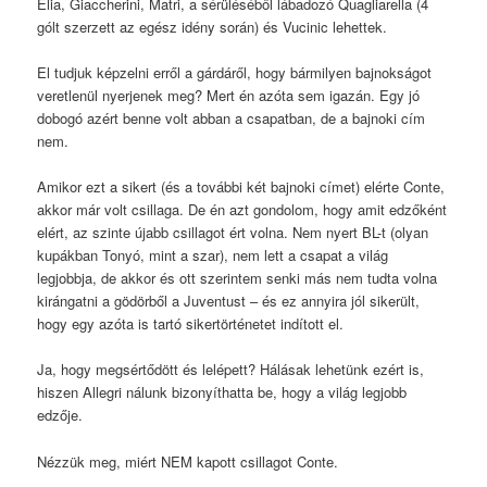
Elia, Giaccherini, Matri, a sérüléséből lábadozó Quagliarella (4
gólt szerzett az egész idény során) és Vucinic lehettek.
El tudjuk képzelni erről a gárdáről, hogy bármilyen bajnokságot
veretlenül nyerjenek meg? Mert én azóta sem igazán. Egy jó
dobogó azért benne volt abban a csapatban, de a bajnoki cím
nem.
Amikor ezt a sikert (és a további két bajnoki címet) elérte Conte,
akkor már volt csillaga. De én azt gondolom, hogy amit edzőként
elért, az szinte újabb csillagot ért volna. Nem nyert BL-t (olyan
kupákban Tonyó, mint a szar), nem lett a csapat a világ
legjobbja, de akkor és ott szerintem senki más nem tudta volna
kirángatni a gödörből a Juventust – és ez annyira jól sikerült,
hogy egy azóta is tartó sikertörténetet indított el.
Ja, hogy megsértődött és lelépett? Hálásak lehetünk ezért is,
hiszen Allegri nálunk bizonyíthatta be, hogy a világ legjobb
edzője.
Nézzük meg, miért NEM kapott csillagot Conte.