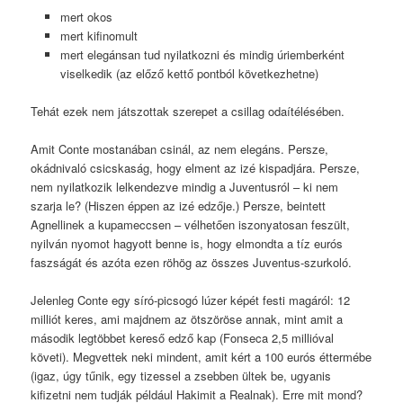
mert okos
mert kifinomult
mert elegánsan tud nyilatkozni és mindig úriemberként
viselkedik (az előző kettő pontból következhetne)
Tehát ezek nem játszottak szerepet a csillag odaítélésében.
Amit Conte mostanában csinál, az nem elegáns. Persze,
okádnivaló csicskaság, hogy elment az izé kispadjára. Persze,
nem nyilatkozik lelkendezve mindig a Juventusról – ki nem
szarja le? (Hiszen éppen az izé edzője.) Persze, beintett
Agnellinek a kupameccsen – vélhetően iszonyatosan feszült,
nyilván nyomot hagyott benne is, hogy elmondta a tíz eurós
faszságát és azóta ezen röhög az összes Juventus-szurkoló.
Jelenleg Conte egy síró-picsogó lúzer képét festi magáról: 12
milliót keres, ami majdnem az ötszöröse annak, mint amit a
második legtöbbet kereső edző kap (Fonseca 2,5 millióval
követi). Megvettek neki mindent, amit kért a 100 eurós éttermébe
(igaz, úgy tűnik, egy tizessel a zsebben ültek be, ugyanis
kifizetni nem tudják például Hakimit a Realnak). Erre mit mond?