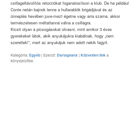
csillageltávolítós retorziókat foganatosítson a klub. De ha például
Conte netán bajnok lenne a hullarablók brigádjával és az
ünneplés hevében juve-mezt égetne vagy arra szarna, akkor
természetesen méltatlanná válna a csillagra.
Kicsit olyan a picsogásokat olvasni, mint amikor 3 éves
gyerekeket látok, akik anyukájukra kiabálnak, hogy „nem
szeretlek!”, mert az anyukájuk nem adott nekik fagyit.
Kategória:
Egyéb
| Szerző:
Dartagnanx
|
Közvetlen link
a
könyvjelzőbe.