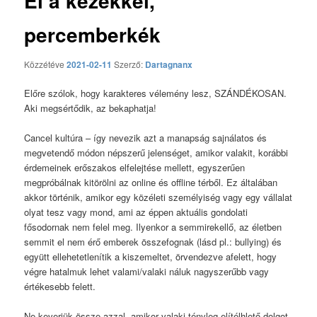
El a kezekkel,
percemberkék
Közzétéve
2021-02-11
Szerző:
Dartagnanx
Előre szólok, hogy karakteres vélemény lesz, SZÁNDÉKOSAN.
Aki megsértődik, az bekaphatja!
Cancel kultúra – így nevezik azt a manapság sajnálatos és
megvetendő módon népszerű jelenséget, amikor valakit, korábbi
érdemeinek erőszakos elfelejtése mellett, egyszerűen
megpróbálnak kitörölni az online és offline térből. Ez általában
akkor történik, amikor egy közéleti személyiség vagy egy vállalat
olyat tesz vagy mond, ami az éppen aktuális gondolati
fősodornak nem felel meg. Ilyenkor a semmirekellő, az életben
semmit el nem érő emberek összefognak (lásd pl.: bullying) és
együtt ellehetetlenítik a kiszemeltet, örvendezve afelett, hogy
végre hatalmuk lehet valami/valaki náluk nagyszerűbb vagy
értékesebb felett.
Ne keverjük össze azzal, amikor valaki tényleg elítélhlető dolgot