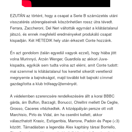
EZUTÁN az történt, hogy a csapat a Serie B számüzetés utáni
visszatérés utórengéseinek köszönhetően rossz útra tévedt.
Ferrara, Zaccheroni, Del Neri váltották egymást a kilátástalanul
játszó, és ennek megfelelő eredményeket produkáló csapat
kispadján. Két HETEDIK hely után érkezett Conte hozzánk.
Én azt gondolom (talán egyedül vagyok ezzel), hogy hiába jött
volna Murinnyó, Arzén Wenger, Guardiola az akkori Juve-
kispadra, egyikük sem tudta volna azt elérni, amit Conte tudott:
mai szemmel is kilátástalanul fos kerettel sikerült veretlenül
megnyernie a bajnokságot, majd további két bajnoki címmel
gazdagította a klub trófeagyűjteményét.
A védelemben szerencsére rendelkezésére állt a korai BBBC
gárda, ám Buffon, Barzagli, Bonucci, Chiellini mellett De Ceglie,
Grosso, Caceres vitézkedtek. A középpályán persze ott volt
Marchisio, Pirlo és Vidal, ám ha cserélni kellett, akkor
választhatott Krasic, Estigarribia, Marrone, Padoin és Pepe (<3)
között. Támadásban a legendás Alex kapitány társai Borriello,