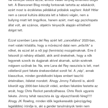
tett. A Bianconeri Blog mindig fontosnak tartotta az edukációt,
ezért most is érzékletes példákkal próbálok segíteni: Adolf Hitler
nem a cancel kultúra áldozata lett a háború végén, nem a
bullying miatt lett öngyilkos, hanem azért, mert egy pszichopata
állat volt, aki számos, objektív tényezők alapján eílítélhető
dolgot tett.
Ezzel szemben Lana del Rey azért lett „cancellálva” 2020-ban,
mert valaki kitalálta, hogy a művésznő dalai nem „erősítik” a
nőket, és ezzel árt a női jogi (feminista) mozgalmaknak. Erre ő
felsorolt jó néhány előadót, akik arról énekelnek, hogy a nők
legyenek szexik és dugjanak akivel akarnak, aztán ezeknek
mégsem szólnak be. Na, erre Lana del Rey rasszista is lett, mert
véletlenül pont fekete énekesnőeket sorolt fel. A „nép”, annak
klasszikus, minden gondolkodni képes embert taszító
értelmében, ítéletet mondott. Ahogy Jimmy Fallonról is, akiről
kikerült egy 2000-ben készült videó, amiben feketére festette az
arcát, hogy Chris Rockot parodizálhassa. Chris Rock ugyanis
fekete. Jimmy tehát rasszista és így elpusztítandó féreg!!!!!
Ahogy JK Rowling, minden idők legsikeresebb (pénzügyileg
legalábbis) írónője is, aki a gender tanulmányok terén nem