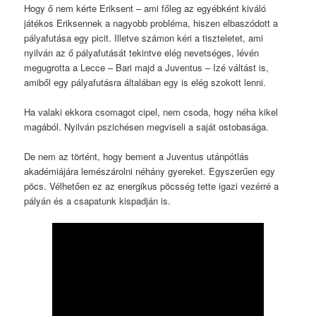
Hogy ő nem kérte Eriksent – ami főleg az egyébként kiváló
játékos Eriksennek a nagyobb probléma, hiszen elbaszódott a
pályafutása egy picit. Illetve számon kéri a tiszteletet, ami
nyilván az ő pályafutását tekintve elég nevetséges, lévén
megugrotta a Lecce – Bari majd a Juventus – Izé váltást is,
amiből egy pályafutásra általában egy is elég szokott lenni.
Ha valaki ekkora csomagot cipel, nem csoda, hogy néha kikel
magából. Nyilván pszichésen megviseli a saját ostobasága.
De nem az történt, hogy bement a Juventus utánpótlás
akadémiájára lemészárolni néhány gyereket. Egyszerűen egy
pöcs. Vélhetően ez az energikus pöcsség tette igazi vezérré a
pályán és a csapatunk kispadján is.