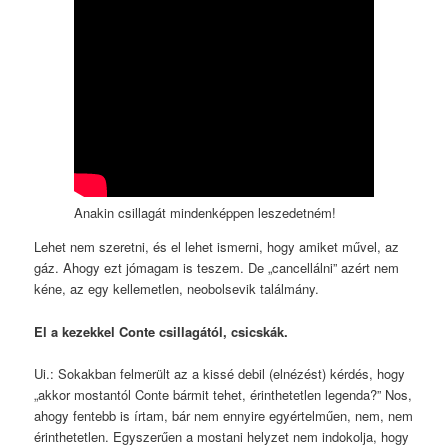
Anakin csillagát mindenképpen leszedetném!
Lehet nem szeretni, és el lehet ismerni, hogy amiket művel, az
gáz. Ahogy ezt jómagam is teszem. De „cancellálni” azért nem
kéne, az egy kellemetlen, neobolsevik találmány.
El a kezekkel Conte csillagától, csicskák.
Ui.: Sokakban felmerült az a kissé debil (elnézést) kérdés, hogy
„akkor mostantól Conte bármit tehet, érinthetetlen legenda?” Nos,
ahogy fentebb is írtam, bár nem ennyire egyértelműen, nem, nem
érinthetetlen. Egyszerűen a mostani helyzet nem indokolja, hogy