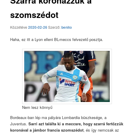
Szarrá koronázzuk a
szomszédot
Közzétéve
2020-02-26
Szerző:
benito
Haha, ez itt a Lyon elleni BL-meccs felvezető posztja.
Nem lesz könnyű
Bordeaux-ban lép ma pályára Lombardia büszkesége, a
Juventus.
Sarri azt találta ki a meccsre, hogy szarrá fertőzzük
koronával a jámbor francia szomszédot
, és így nemcsak az