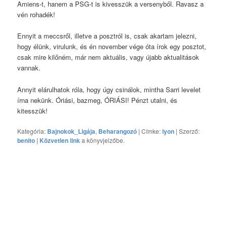
Amiens-t, hanem a PSG-t is kivesszük a versenyből. Ravasz a
vén rohadék!
Ennyit a meccsről, illetve a posztról is, csak akartam jelezni,
hogy élünk, virulunk, és én november vége óta írok egy posztot,
csak mire kilőném, már nem aktuális, vagy újabb aktualitások
vannak.
Annyit elárulhatok róla, hogy úgy csinálok, mintha Sarri levelet
írna nekünk. Óriási, bazmeg, ÓRIÁSI! Pénzt utalni, és
kitesszük!
Kategória:
Bajnokok_Ligája
,
Beharangozó
| Címke:
lyon
| Szerző:
benito
|
Közvetlen link
a könyvjelzőbe.