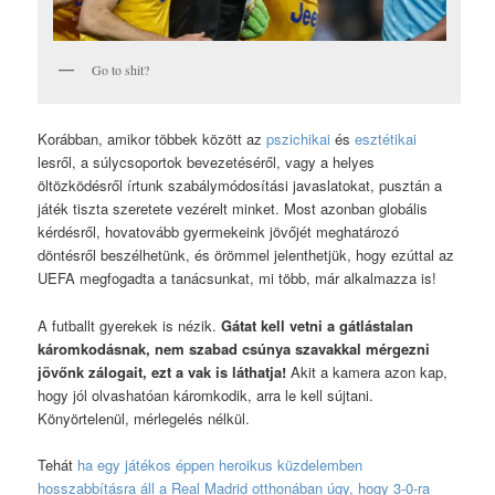
Go to shit?
Korábban, amikor többek között az
pszichikai
és
esztétikai
lesről, a súlycsoportok bevezetéséről, vagy a helyes
öltözködésről írtunk szabálymódosítási javaslatokat, pusztán a
játék tiszta szeretete vezérelt minket. Most azonban globális
kérdésről, hovatovább gyermekeink jövőjét meghatározó
döntésről beszélhetünk, és örömmel jelenthetjük, hogy ezúttal az
UEFA megfogadta a tanácsunkat, mi több, már alkalmazza is!
A futballt gyerekek is nézik.
Gátat kell vetni a gátlástalan
káromkodásnak, nem szabad csúnya szavakkal mérgezni
jövőnk zálogait, ezt a vak is láthatja!
Akit a kamera azon kap,
hogy jól olvashatóan káromkodik, arra le kell sújtani.
Könyörtelenül, mérlegelés nélkül.
Tehát
ha egy játékos éppen heroikus küzdelemben
hosszabbításra áll a Real Madrid otthonában úgy, hogy 3-0-ra