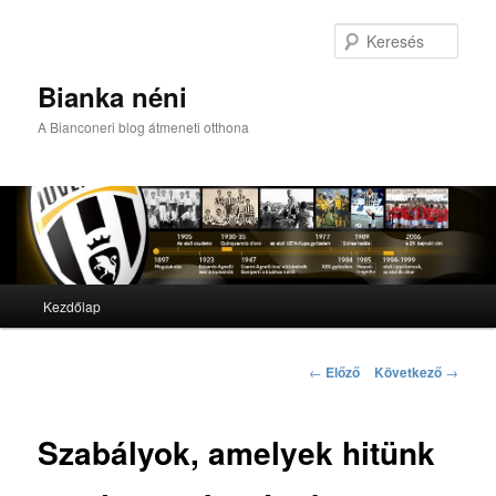
Kere
Bianka néni
A Bianconeri blog átmeneti otthona
Fő menü
Kezdőlap
Tovább az elsődleges tartalomra
Tovább a másodlagos tartalomra
Bejegyzés navigáció
←
Előző
Következő
→
Szabályok, amelyek hitünk