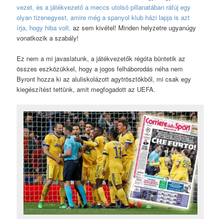
vezet, és a játékvezető a meccs utolsó pillanatában ráfúj egy
olyan tizenegyest, amire még a spanyol klub házi lapja is azt
írja, hogy hiba volt,
az sem kivétel! Minden helyzetre ugyanúgy
vonatkozik a szabály!
Ez nem a mi javaslatunk, a játékvezetők régóta büntetik az
összes eszközükkel, hogy a jogos felháborodás néha nem
Byront hozza ki az aluliskolázott agytrösztökből, mi csak egy
kiegészítést tettünk, amit megfogadott az UEFA.