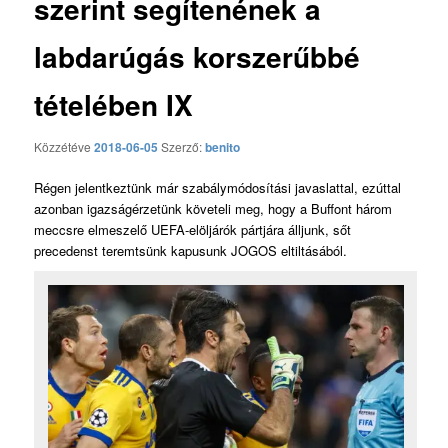
szerint segítenének a
labdarúgás korszerűbbé
tételében IX
Közzétéve
2018-06-05
Szerző:
benito
Régen jelentkeztünk már szabálymódosítási javaslattal, ezúttal
azonban igazságérzetünk követeli meg, hogy a Buffont három
meccsre elmeszelő UEFA-elöljárók pártjára álljunk, sőt
precedenst teremtsünk kapusunk JOGOS eltiltásából.