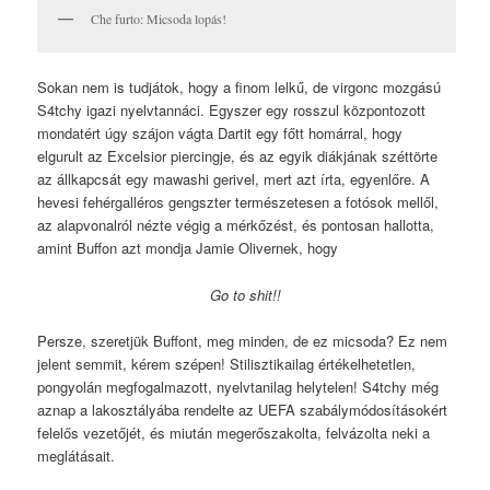
Che furto: Micsoda lopás!
Sokan nem is tudjátok, hogy a finom lelkű, de virgonc mozgású
S4tchy igazi nyelvtannáci. Egyszer egy rosszul központozott
mondatért úgy szájon vágta Dartit egy főtt homárral, hogy
elgurult az Excelsior piercingje, és az egyik diákjának széttörte
az állkapcsát egy mawashi gerivel, mert azt írta, egyenlőre. A
hevesi fehérgalléros gengszter természetesen a fotósok mellől,
az alapvonalról nézte végig a mérkőzést, és pontosan hallotta,
amint Buffon azt mondja Jamie Olivernek, hogy
Go to shit!!
Persze, szeretjük Buffont, meg minden, de ez micsoda? Ez nem
jelent semmit, kérem szépen! Stilisztikailag értékelhetetlen,
pongyolán megfogalmazott, nyelvtanilag helytelen! S4tchy még
aznap a lakosztályába rendelte az UEFA szabálymódosításokért
felelős vezetőjét, és miután megerőszakolta, felvázolta neki a
meglátásait.