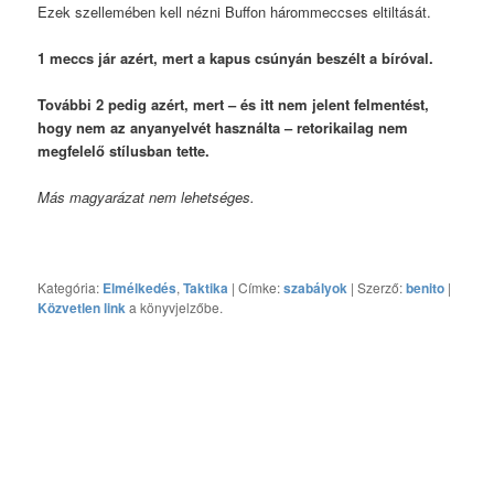
Ezek szellemében kell nézni Buffon hárommeccses eltiltását.
1 meccs jár azért, mert a kapus csúnyán beszélt a bíróval.
További 2 pedig azért, mert – és itt nem jelent felmentést,
hogy nem az anyanyelvét használta – retorikailag nem
megfelelő stílusban tette.
Más magyarázat nem lehetséges.
Kategória:
Elmélkedés
,
Taktika
| Címke:
szabályok
| Szerző:
benito
|
Közvetlen link
a könyvjelzőbe.