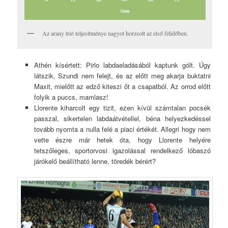
Az arany trió teljesítménye nagyot horzsolt az első félidőben.
Athén kísértett: Pirlo labdaeladásából kaptunk gólt. Úgy
látszik, Szundi nem felejt, és az előtt meg akarja buktatni
Maxit, mielőtt az edző kiteszi őt a csapatból. Az orrod előtt
folyik a puccs, mamlasz!
Llorente kiharcolt egy tizit, ezen kívül számtalan pocsék
passzal, sikertelen labdaátvétellel, béna helyezkedéssel
tovább nyomta a nulla felé a piaci értékét. Allegri hogy nem
vette észre már hetek óta, hogy Llorente helyére
tetszőleges, sportorvosi igazolással rendelkező lóbaszó
járókelő beállítható lenne, töredék bérért?