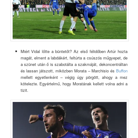
Miért Vidal lőtte a büntetőt? Az első félidőben Artúr hozta
magát, elment a labdákért, feltúrta a csúszós műgyepet, de
a szünet után ő is szabotálta a szakmáját, dekoncentráltan
és lassan játszott, miközben Morata – Marchisio és
Buffon
mellett egyetlenként – végig úgy pörgött, ahogy a mez
kötelezte. Egyértelmű, hogy Moratának kellett volna adni a
tizit.