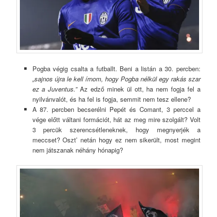
Pogba végig csalta a futballt. Beni a listán a 30. percben:
„sajnos újra le kell írnom, hogy Pogba nélkül egy rakás szar
ez a Juventus.”
Az edző minek ül ott, ha nem fogja fel a
nyilvánvalót, és ha fel is fogja, semmit nem tesz ellene?
A 87. percben becserélni Pepét és Comant, 3 perccel a
vége előtt váltani formációt, hát az meg mire szolgált? Volt
3 percük szerencsétleneknek, hogy megnyerjék a
meccset? Oszt’ netán hogy ez nem sikerült, most megint
nem játszanak néhány hónapig?