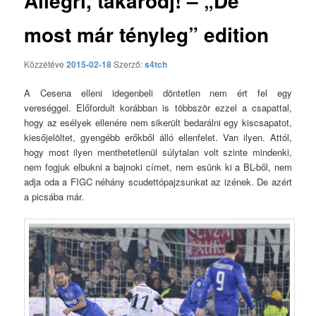
Allegri, takarodj! – „De
most már tényleg” edition
Közzétéve
2015-02-18
Szerző:
s4tch
A Cesena elleni idegenbeli döntetlen nem ért fel egy
vereséggel. Előfordult korábban is többször ezzel a csapattal,
hogy az esélyek ellenére nem sikerült bedarálni egy kiscsapatot,
kiesőjelöltet, gyengébb erőkből álló ellenfelet. Van ilyen. Attól,
hogy most ilyen menthetetlenül súlytalan volt szinte mindenki,
nem fogjuk elbukni a bajnoki címet, nem esünk ki a BL-ből, nem
adja oda a FIGC néhány scudettópajzsunkat az izének. De azért
a picsába már.