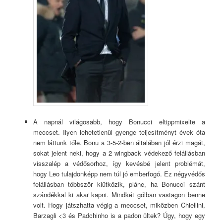
A napnál világosabb, hogy Bonucci eltippmixelte a
meccset. Ilyen lehetetlenül gyenge teljesítményt évek óta
nem láttunk tőle. Bonu a 3-5-2-ben általában jól érzi magát,
sokat jelent neki, hogy a 2 wingback védekező felállásban
visszalép a védősorhoz, így kevésbé jelent problémát,
hogy Leo tulajdonképp nem túl jó emberfogó. Ez négyvédős
felállásban többször kiütközik, pláne, ha Bonucci szánt
szándékkal ki akar kapni. Mindkét gólban vastagon benne
volt. Hogy játszhatta végig a meccset, miközben Chiellini,
Barzagli <3 és Padchinho is a padon ültek? Úgy, hogy egy