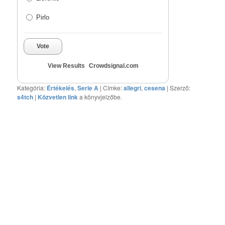
Pirlo
Vote
View Results
Crowdsignal.com
Kategória:
Értékelés
,
Serie A
| Címke:
allegri
,
cesena
| Szerző:
s4tch
|
Közvetlen link
a könyvjelzőbe.