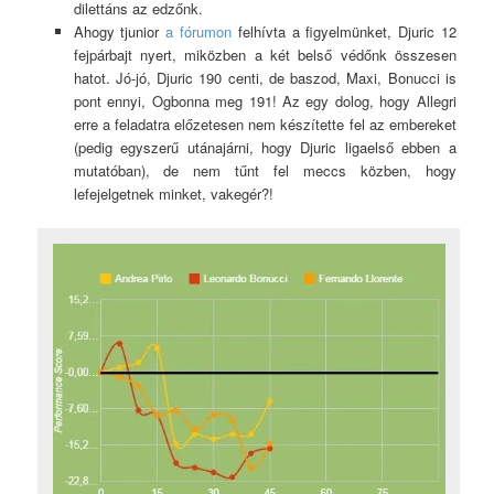
dilettáns az edzőnk.
Ahogy tjunior
a fórumon
felhívta a figyelmünket, Djuric 12
fejpárbajt nyert, miközben a két belső védőnk összesen
hatot. Jó-jó, Djuric 190 centi, de baszod, Maxi, Bonucci is
pont ennyi, Ogbonna meg 191! Az egy dolog, hogy Allegri
erre a feladatra előzetesen nem készítette fel az embereket
(pedig egyszerű utánajárni, hogy Djuric ligaelső ebben a
mutatóban), de nem tűnt fel meccs közben, hogy
lefejelgetnek minket, vakegér?!