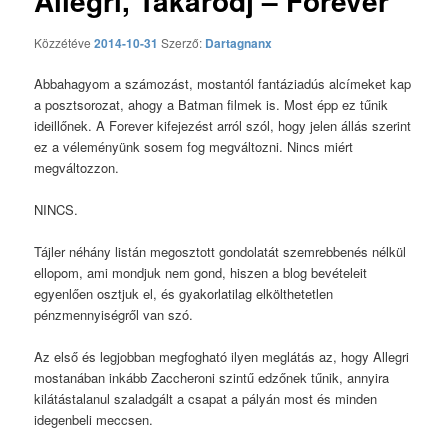
Allegri, Takarodj – Forever
Közzétéve
2014-10-31
Szerző:
Dartagnanx
Abbahagyom a számozást, mostantól fantáziadús alcímeket kap
a posztsorozat, ahogy a Batman filmek is. Most épp ez tűnik
ideillőnek. A Forever kifejezést arról szól, hogy jelen állás szerint
ez a véleményünk sosem fog megváltozni. Nincs miért
megváltozzon.
NINCS.
Tájler néhány listán megosztott gondolatát szemrebbenés nélkül
ellopom, ami mondjuk nem gond, hiszen a blog bevételeit
egyenlően osztjuk el, és gyakorlatilag elkölthetetlen
pénzmennyiségről van szó.
Az első és legjobban megfogható ilyen meglátás az, hogy Allegri
mostanában inkább Zaccheroni szintű edzőnek tűnik, annyira
kilátástalanul szaladgált a csapat a pályán most és minden
idegenbeli meccsen.