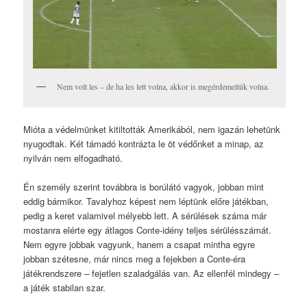
Nem volt les – de ha les lett volna, akkor is megérdemeltük volna.
Mióta a védelmünket kitiltották Amerikából, nem igazán lehetünk
nyugodtak. Két támadó kontrázta le öt védőnket a minap, az
nyilván nem elfogadható.
Én személy szerint továbbra is borúlátó vagyok, jobban mint
eddig bármikor. Tavalyhoz képest nem léptünk előre játékban,
pedig a keret valamivel mélyebb lett. A sérülések száma már
mostanra elérte egy átlagos Conte-idény teljes sérülésszámát.
Nem egyre jobbak vagyunk, hanem a csapat mintha egyre
jobban szétesne, már nincs meg a fejekben a Conte-éra
játékrendszere – fejetlen szaladgálás van. Az ellenfél mindegy –
a játék stabilan szar.