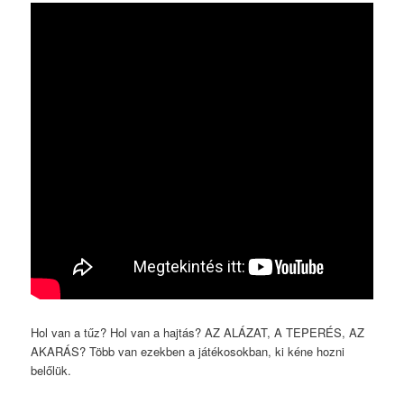
Hol van a tűz? Hol van a hajtás? AZ ALÁZAT, A TEPERÉS, AZ
AKARÁS? Több van ezekben a játékosokban, ki kéne hozni
belőlük.