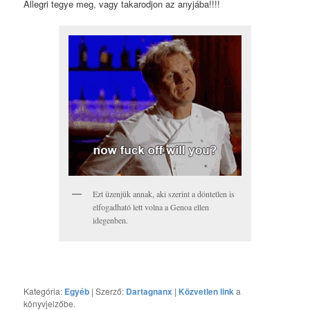
Allegri tegye meg, vagy takarodjon az anyjába!!!!
Ezt üzenjük annak, aki szerint a döntetlen is
elfogadható lett volna a Genoa ellen
idegenben.
Kategória:
Egyéb
| Szerző:
Dartagnanx
|
Közvetlen link
a
könyvjelzőbe.