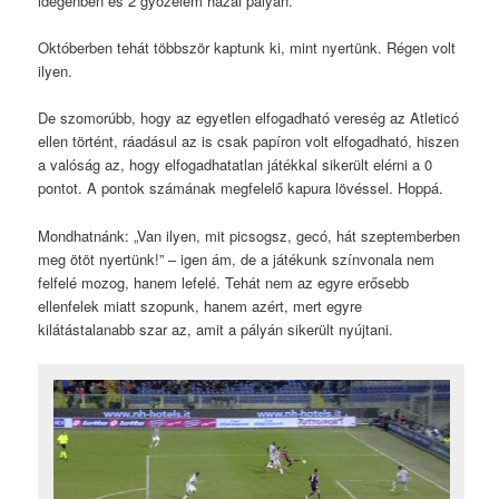
idegenben és 2 győzelem hazai pályán.
Októberben tehát többször kaptunk ki, mint nyertünk. Régen volt
ilyen.
De szomorúbb, hogy az egyetlen elfogadható vereség az Atleticó
ellen történt, ráadásul az is csak papíron volt elfogadható, hiszen
a valóság az, hogy elfogadhatatlan játékkal sikerült elérni a 0
pontot. A pontok számának megfelelő kapura lövéssel. Hoppá.
Mondhatnánk: „Van ilyen, mit picsogsz, gecó, hát szeptemberben
meg ötöt nyertünk!” – igen ám, de a játékunk színvonala nem
felfelé mozog, hanem lefelé. Tehát nem az egyre erősebb
ellenfelek miatt szopunk, hanem azért, mert egyre
kilátástalanabb szar az, amit a pályán sikerült nyújtani.