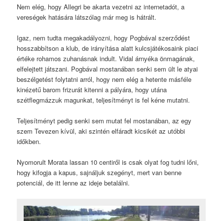
Nem elég, hogy Allegri be akarta vezetni az internetadót, a
vereségek hatására látszólag már meg is hátrált.
Igaz, nem tudta megakadályozni, hogy Pogbával szerződést
hosszabbítson a klub, de irányítása alatt kulcsjátékosaink piaci
értéke rohamos zuhanásnak indult. Vidal árnyéka önmagának,
elfelejtett játszani. Pogbával mostanában senki sem ült le atyai
beszélgetést folytatni arról, hogy nem elég a hetente másféle
kinézetű barom frizurát kitenni a pályára, hogy utána
szétflegmázzuk magunkat, teljesítményt is fel kéne mutatni.
Teljesítményt pedig senki sem mutat fel mostanában, az egy
szem Tevezen kívül, aki szintén elfáradt kicsikét az utóbbi
időkben.
Nyomorult Morata lassan 10 centiről is csak olyat fog tudni lőni,
hogy kifogja a kapus, sajnáljuk szegényt, mert van benne
potenciál, de itt lenne az ideje betalálni.